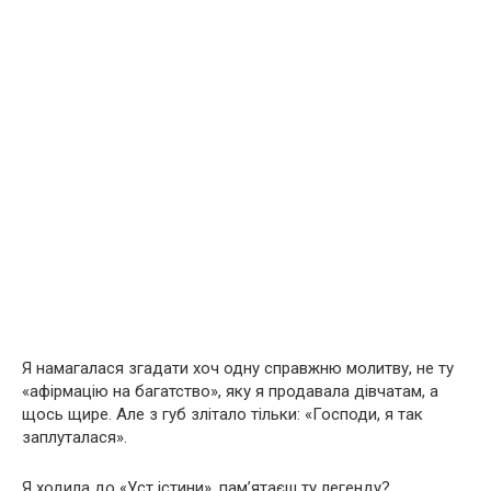
Я намагалася згадати хоч одну справжню молитву, не ту
«афірмацію на багатство», яку я продавала дівчатам, а
щось щире. Але з губ злітало тільки: «Господи, я так
заплуталася».
Я ходила до «Уст істини», пам’ятаєш ту легенду?