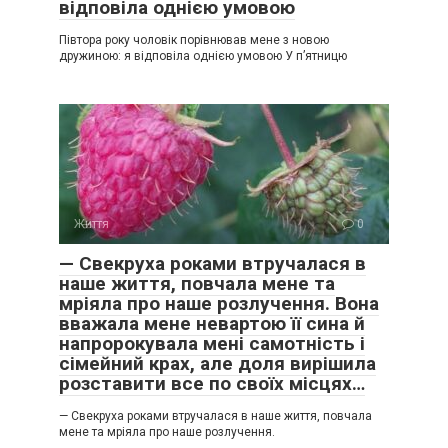
відповіла однією умовою
Півтора року чоловік порівнював мене з новою
дружиною: я відповіла однією умовою У п’ятницю
Життя
0
— Свекруха роками втручалася в
наше життя, повчала мене та
мріяла про наше розлучення. Вона
вважала мене невартою її сина й
напророкувала мені самотність і
сімейний крах, але доля вирішила
розставити все по своїх місцях…
— Свекруха роками втручалася в наше життя, повчала
мене та мріяла про наше розлучення.