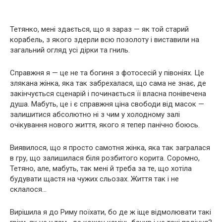
Тетянко, мені здається, що я зараз — як той старий
корабель, з якого здерли всю позолоту і виставили на
загальний огляд усі дірки та гниль.
Справжня я — це не та богиня з фотосесій у півоніях. Це
злякана жінка, яка так забрехалася, що сама не знає, де
закінчується сценарій і починається її власна понівечена
душа. Мабуть, це і є справжня ціна свободи від масок —
залишитися абсолютно ні з чим у холодному залі
очікування нового життя, якого я тепер панічно боюсь.
Виявилося, що я просто самотня жінка, яка так загралася
в гру, що залишилася біля розбитого корита. Соромно,
Тетяно, але, мабуть, так мені й треба за те, що хотіла
будувати щастя на чужих сльозах. Життя так і не
склалося…
Вирішила я до Риму поїхати, бо де ж іще відмолювати такі