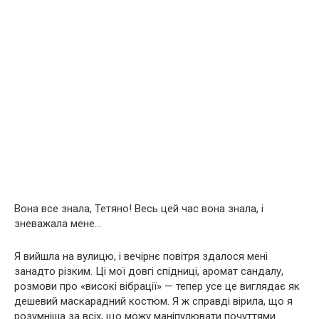
Вона все знала, Тетяно! Весь цей час вона знала, і
зневажала мене…
Я вийшла на вулицю, і вечірнє повітря здалося мені
занадто різким. Ці мої довгі спідниці, аромат сандалу,
розмови про «високі вібрації» — тепер усе це виглядає як
дешевий маскарадний костюм. Я ж справді вірила, що я
розумніша за всіх, що можу маніпулювати почуттями