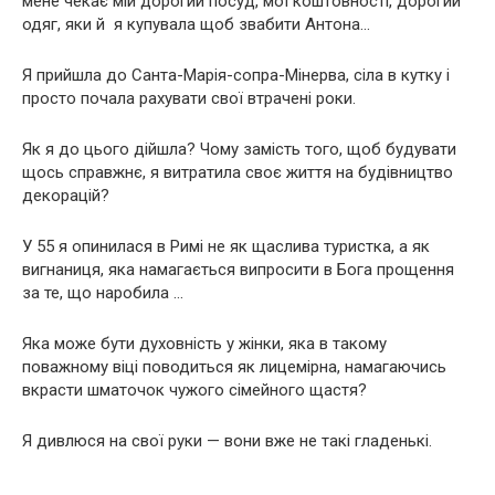
мене чекає мій дорогий посуд, мої коштовності, дорогий
одяг, яки й я купувала щоб звабити Антона…
Я прийшла до Санта-Марія-сопра-Мінерва, сіла в кутку і
просто почала рахувати свої втрачені роки.
Як я до цього дійшла? Чому замість того, щоб будувати
щось справжнє, я витратила своє життя на будівництво
декорацій?
У 55 я опинилася в Римі не як щаслива туристка, а як
вигнаниця, яка намагається випросити в Бога прощення
за те, що наробила …
Яка може бути духовність у жінки, яка в такому
поважному віці поводиться як лицемірна, намагаючись
вкрасти шматочок чужого сімейного щастя?
Я дивлюся на свої руки — вони вже не такі гладенькі.