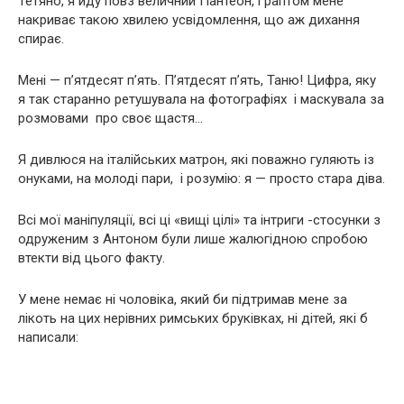
Тетяно, я йду повз величний Пантеон, і раптом мене
накриває такою хвилею усвідомлення, що аж дихання
спирає.
Мені — п’ятдесят п’ять. П’ятдесят п’ять, Таню! Цифра, яку
я так старанно ретушувала на фотографіях і маскувала за
розмовами про своє щастя…
Я дивлюся на італійських матрон, які поважно гуляють із
онуками, на молоді пари, і розумію: я — просто стара діва.
Всі мої маніпуляції, всі ці «вищі цілі» та інтриги -стосунки з
одруженим з Антоном були лише жалюгідною спробою
втекти від цього факту.
У мене немає ні чоловіка, який би підтримав мене за
лікоть на цих нерівних римських бруківках, ні дітей, які б
написали: