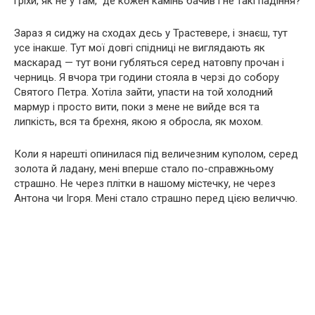
гріхи, як не у там, де кожен камінь бачив і не такі падіння?
Зараз я сиджу на сходах десь у Трастевере, і знаєш, тут
усе інакше. Тут мої довгі спідниці не виглядають як
маскарад — тут вони губляться серед натовпу прочан і
черниць. Я вчора три години стояла в черзі до собору
Святого Петра. Хотіла зайти, упасти на той холодний
мармур і просто вити, поки з мене не вийде вся та
липкість, вся та брехня, якою я обросла, як мохом.
Коли я нарешті опинилася під величезним куполом, серед
золота й ладану, мені вперше стало по-справжньому
страшно. Не через плітки в нашому містечку, не через
Антона чи Ігоря. Мені стало страшно перед цією величчю.