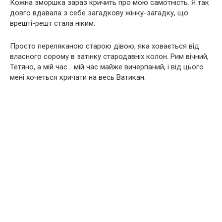
Кожна зморшка зараз кричить про мою самотність. Я так
довго вдавала з себе загадкову жінку-загадку, що
врешті-решт стала ніким.
Просто переляканою старою дівою, яка ховається від
власного сорому в затінку стародавніх колон. Рим вічний,
Тетяно, а мій час… мій час майже вичерпаний, і від цього
мені хочеться кричати на весь Ватикан.