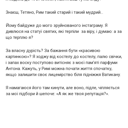
Знаєш, Тетяно, Рим такий старий і такий мудрий…
Йому байдуже до мого зруйнованого інстаграму. Я
дивлюся на статуї святих, які терпіли за віру, і думаю: а за
що терплю я?
За власну дурість? За бажання бути «красивою
картинкою»? Я ходжу від костелу до костелу, палю свічки,
і запах воску поступово витісняє з моєї пам’яті парфуми
Антона. Кажуть, у Римі можна почати життя спочатку,
якщо залишити своє лицемірство біля підніжжя Ватикану.
Я намагаюся його там кинути, але воно, підле, чіпляється
за мої підбори й шепоче: «А як же твоя репутація?».