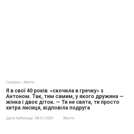
Головна
»
Життя
Я в свої 40 років «скочила в гречку» з
Антоном. Так, тим самим, у якого дружина —
жінка і двоє діток. — Ти не свята, ти просто
хитра лисиця, відповіла подруга
Дата публікації:
08.01.2026
Життя