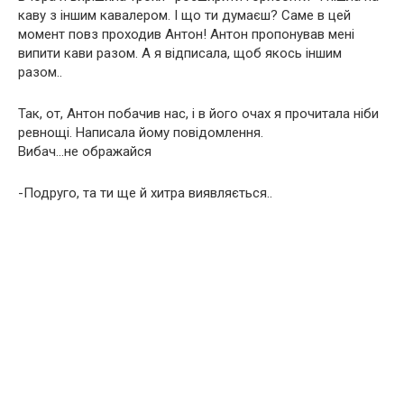
каву з іншим кавалером. І що ти думаєш? Саме в цей
момент повз проходив Антон! Антон пропонував мені
випити кави разом. А я відписала, щоб якось іншим
разом..
Так, от, Антон побачив нас, і в його очах я прочитала ніби
ревнощі. Написала йому повідомлення.
Вибач…не ображайся
-Подруго, та ти ще й хитра виявляється..