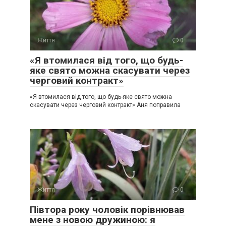
Життя
0
«Я втомилася від того, що будь-
яке свято можна скасувати через
черговий контракт»
«Я втомилася від того, що будь-яке свято можна
скасувати через черговий контракт» Аня поправила
Життя
0
Півтора року чоловік порівнював
мене з новою дружиною: я