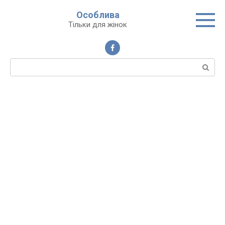
Перейти
Особлива
до
Тільки для жінок
вмісту
Пошук: