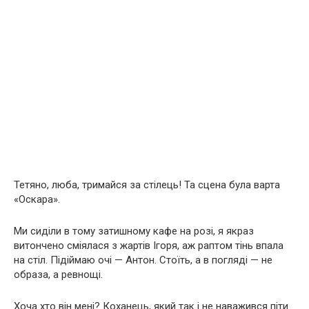
Тетяно, люба, тримайся за стілець! Та сцена була варта
«Оскара».
Ми сиділи в тому затишному кафе на розі, я якраз
витончено сміялася з жартів Ігоря, аж раптом тінь впала
на стіл. Підіймаю очі — Антон. Стоїть, а в погляді — не
образа, а ревнощі.
Хоча хто він мені? Коханець, який так і не наважився піти