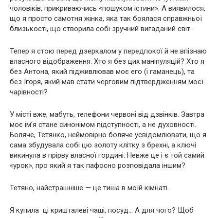
чоловіків, прикриваючись «пошуком істини». А виявилося,
що я просто самотня жінка, яка так боялася справжньої
близькості, що створила собі зручний вигаданий світ.
Тепер я стою перед дзеркалом у передпокої й не впізнаю
власного відображення. Хто я без цих маніпуляцій? Хто я
без Антона, який підживлював моє его (і гаманець), та
без Ігоря, який мав стати черговим підтвердженням моєї
чарівності?
У місті вже, мабуть, телефони червоні від дзвінків. Завтра
моє ім’я стане синонімом підступності, а не духовності.
Боляче, Тетянко, неймовірно боляче усвідомлювати, що я
сама збудувала собі цю золоту клітку з брехні, а ключі
викинула в прірву власної гордині. Невже це і є той самий
«урок», про який я так пафосно розповідала іншим?
Тетяно, найстрашніше — це тиша в моїй кімнаті…
Я купила ці кришталеві чаші, посуд… А для чого? Щоб