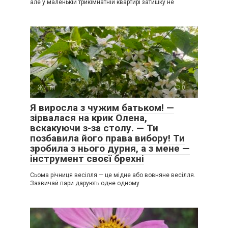
але у маленькій трикімнатній квартирі затишку не
Життя
0
Я виросла з чужим батьком! —
зірвалася на крик Олена,
вскакуючи з-за столу. — Ти
позбавила його права вибору! Ти
зробила з нього дурня, а з мене —
інструмент своєї брехні
Сьома річниця весілля — це мідне або вовняне весілля.
Зазвичай пари дарують одне одному