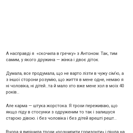
А насправді я «скочила в гречку» з Антоном. Так, тим
самим, у якого дружина — жінка і двоє діток.
Думала, все продумала, що не варто лізти в чужу сімʼю, а
з іншої сторони розумію, що життя в мене одне, немаю я
ні чоловіка, ні дітей…та й мало хто вже мене хол в моїх 40
років…
Але карма — штука жорстока. Я трохи переживаю, що
якщо піду в стосунки з одруженим то так і залишуся
старою дівою. і без чоловіка і без дітей врешті решт…
Вчора я вирішила трохи «розширити горизонти» і пішла на