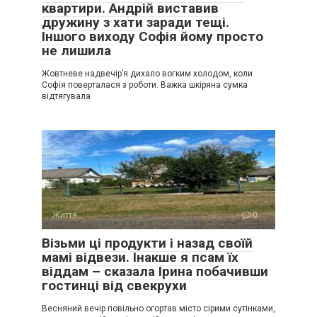
квартири. Андрій виставив
дружину з хати заради тещі.
Іншого виходу Софія йому просто
не лишила
Жовтневе надвечір’я дихало вогким холодом, коли
Софія поверталася з роботи. Важка шкіряна сумка
відтягувала
Життя
0
Візьми ці продукти і назад своїй
мамі відвези. Інакше я псам їх
віддам – сказала Ірина побачивши
гостинці від свекрухи
Весняний вечір повільно огортав місто сірими сутінками,