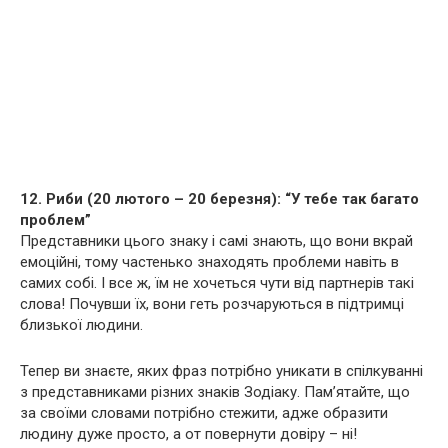
12. Риби (20 лютого – 20 березня): “У тебе так багато
проблем”
Представники цього знаку і самі знають, що вони вкрай
емоційні, тому частенько знаходять проблеми навіть в
самих собі. І все ж, їм не хочеться чути від партнерів такі
слова! Почувши їх, вони геть розчаруються в підтримці
близької людини.
Тепер ви знаєте, яких фраз потрібно уникати в спілкуванні
з представниками різних знаків Зодіаку. Пам’ятайте, що
за своїми словами потрібно стежити, адже образити
людину дуже просто, а от повернути довіру – ні!