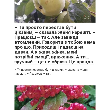
Життя
0
– Ти просто перестав бути
цікавим, – сказала Женя нарешті. –
Працюєш – так. Але завжди
втомлений. Говорити з тобою нема
про що. Приходиш і падаєш на
диван. А я жива жінка, мені
потрібні емоції, враження. А ти…
зручний – це не образа. Це правда.
– Ти просто перестав бути цікавим, – сказала Женя
нарешті. – Працюєш – так.