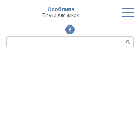
Перейти
Особлива
до
Тільки для жінок
вмісту
Пошук: