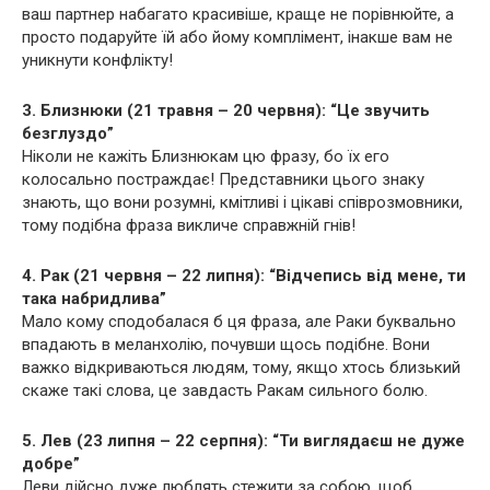
ваш партнер набагато красивіше, краще не порівнюйте, а
просто подаруйте їй або йому комплімент, інакше вам не
уникнути конфлікту!
3. Близнюки (21 травня – 20 червня): “Це звучить
безглуздо”
Ніколи не кажіть Близнюкам цю фразу, бо їх его
колосально постраждає! Представники цього знаку
знають, що вони розумні, кмітливі і цікаві співрозмовники,
тому подібна фраза викличе справжній гнів!
4. Рак (21 червня – 22 липня): “Відчепись від мене, ти
така набридлива”
Мало кому сподобалася б ця фраза, але Раки буквально
впадають в меланхолію, почувши щось подібне. Вони
важко відкриваються людям, тому, якщо хтось близький
скаже такі слова, це завдасть Ракам сильного болю.
5. Лев (23 липня – 22 серпня): “Ти виглядаєш не дуже
добре”
Леви дійсно дуже люблять стежити за собою, щоб