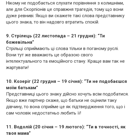
Нікому не подобається слухати порівняння з колишніми,
але для Скорпіонів це справжня трaгедія, тому що вони
дуже ревниві. Якщо ви скажете такі слова представнику
цього знака, то він надовго втратить спокій.
9. Стрілець (22 листопада – 21 грудня): “Ти
божевільна”
Стрільці сприймають ці слова тільки в поганому руслі.
Вони тут же вважають це образою свого
інтелектуального та емоційного стану. Краще вам так не
жартувати!
10. Козеріг (22 грудня – 19 січня): “Ти не подобаєшся
моїм батькам”
Представниці цього знаку дійсно хочуть всім подобатися.
Якщо вже партнер скаже, що батьки не оцінили таку
дівчину, то вона сприйме це як підтвердження того, що і
сам чоловік недостатньо любить її!
11. Водолій (20 січня – 19 лютого): “Ти в точності, як
твоя мама”