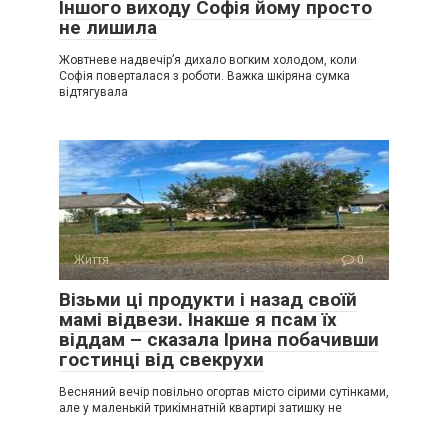
Іншого виходу Софія йому просто
не лишила
Жовтневе надвечір’я дихало вогким холодом, коли
Софія поверталася з роботи. Важка шкіряна сумка
відтягувала
Життя
0
Візьми ці продукти і назад своїй
мамі відвези. Інакше я псам їх
віддам – сказала Ірина побачивши
гостинці від свекрухи
Весняний вечір повільно огортав місто сірими сутінками,
але у маленькій трикімнатній квартирі затишку не