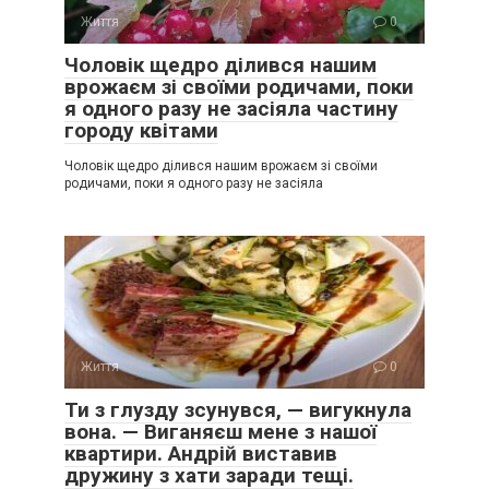
Життя
0
Чоловік щедро ділився нашим
врожаєм зі своїми родичами, поки
я одного разу не засіяла частину
городу квітами
Чоловік щедро ділився нашим врожаєм зі своїми
родичами, поки я одного разу не засіяла
Життя
0
Ти з глузду зсунувся, — вигукнула
вона. — Виганяєш мене з нашої
квартири. Андрій виставив
дружину з хати заради тещі.