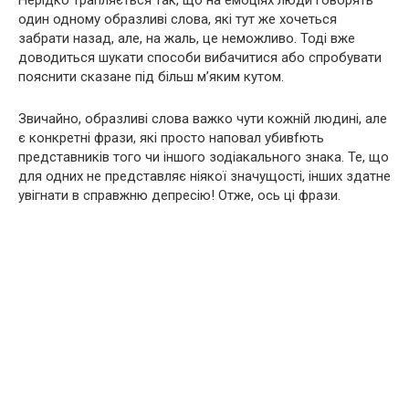
Нерідко трапляється так, що на емоціях люди говорять
один одному образливі слова, які тут же хочеться
забрати назад, але, на жаль, це неможливо. Тоді вже
доводиться шукати способи вибачитися або спробувати
пояснити сказане під більш м’яким кутом.
Звичайно, образливі слова важко чути кожній людині, але
є конкретні фрази, які просто наповал убивfють
представників того чи іншого зодіакального знака. Те, що
для одних не представляє ніякої значущості, інших здатне
увігнати в справжню депресію! Отже, ось ці фрази.