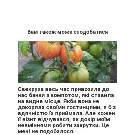
Вам також може сподобатися
Життя
0
Свекруха весь час привозила до
нас банки з компотом, які ставила
на видне місце. Якби вона не
докоряла своїми гостинцями, я б з
вдячністю їх приймала. Але кожен
її візит відчувався, як докір моїм
невміннями робити закрутки. Це
мені не подобалося.