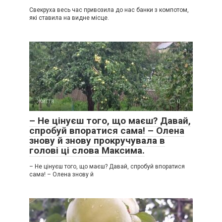
Свекруха весь час привозила до нас банки з компотом,
які ставила на видне місце.
Життя
0
– Не цінуєш того, що маєш? Давай,
спробуй впоратися сама! – Олена
знову й знову прокручувала в
голові ці слова Максима.
– Не цінуєш того, що маєш? Давай, спробуй впоратися
сама! – Олена знову й