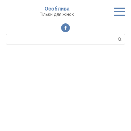
Перейти
Особлива
до
Тільки для жінок
вмісту
Пошук: