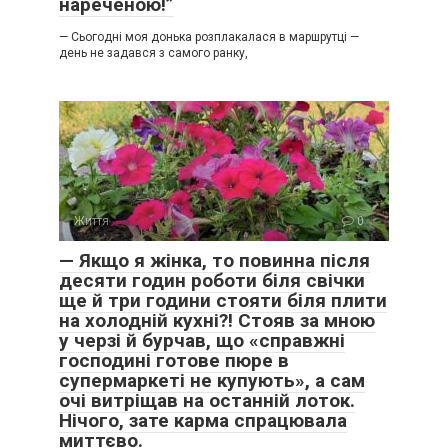
нареченою!”
— Сьогодні моя донька розплакалася в маршрутці —
день не задався з самого ранку,
Життя
0
— Якщо я жінка, то повинна після
десяти годин роботи біля свічки
ще й три години стояти біля плити
на холодній кухні?! Стояв за мною
у черзі й бурчав, що «справжні
господині готове пюре в
супермаркеті не купують», а сам
очі витріщав на останній лоток.
Нічого, зате карма спрацювала
миттєво.