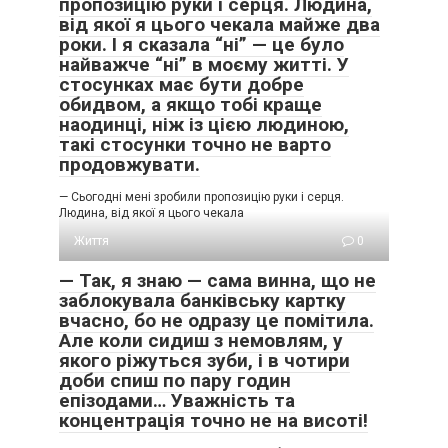
пропозицію руки і серця. Людина,
від якої я цього чекала майже два
роки. І я сказала “ні” — це було
найважче “ні” в моєму житті. У
стосунках має бути добре
обидвом, а якщо тобі краще
наодинці, ніж із цією людиною,
такі стосунки точно не варто
продовжувати.
— Сьогодні мені зробили пропозицію руки і серця.
Людина, від якої я цього чекала
Життя
0
— Так, я знаю — сама винна, що не
заблокувала банківську картку
вчасно, бо не одразу це помітила.
Але коли сидиш з немовлям, у
якого ріжуться зуби, і в чотири
доби спиш по пару годин
епізодами… Уважність та
концентрація точно не на висоті!