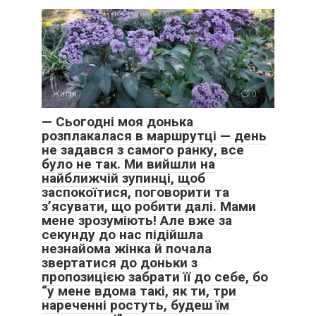
Життя
0
— Сьогодні моя донька
розплакалася в маршрутці — день
не задався з самого ранку, все
було не так. Ми вийшли на
найближчій зупинці, щоб
заспокоїтися, поговорити та
з’ясувати, що робити далі. Мами
мене зрозуміють! Але вже за
секунду до нас підійшла
незнайома жінка й почала
звертатися до доньки з
пропозицією забрати її до себе, бо
“у мене вдома такі, як ти, три
нареченні ростуть, будеш їм