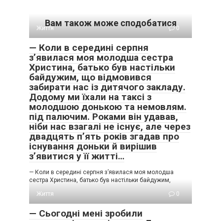
Вам також може сподобатися
Життя
0
— Коли в середині серпня
з’явилася моя молодша сестра
Христина, батько був настільки
байдужим, що відмовився
забирати нас із дитячого закладу.
Додому ми їхали на таксі з
молодшою донькою та немовлям.
під палючим. Роками він удавав,
ніби нас взагалі не існує, але через
двадцять п’ять років згадав про
існування доньки й вирішив
з’явитися у її житті…
— Коли в середині серпня з’явилася моя молодша
сестра Христина, батько був настільки байдужим,
Життя
0
— Сьогодні мені зробили