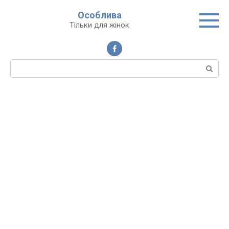
Перейти
Особлива
до
Тільки для жінок
вмісту
Пошук: