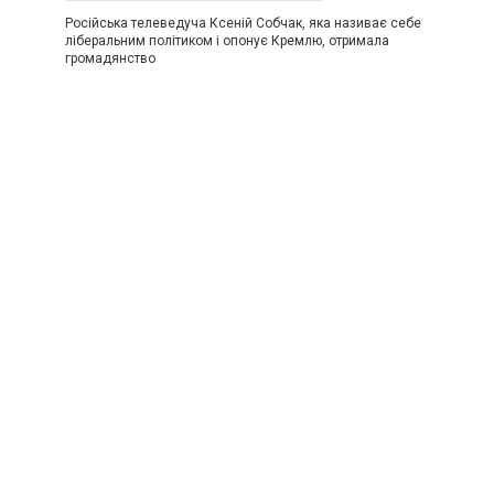
Російська телеведуча Ксеній Собчак, яка називає себе
ліберальним політиком і опонує Кремлю, отримала
громадянство