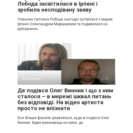
Лобода засвітилася в Ірпені і
зробила несподівану заяву
Співачка Світлана Лобода сьогодні зустрілася з мером
Ірпеня Олександром Маркушиним та подивилася на
руйнування,
Шоу-бізнес
0
Де подівся Олег Винник і що з ним
сталося – в мережі шквал питань
без відповіді. На відео артиста
просто не впізнати
Все більше фанатів цікавляться, куди ж подівся Олег
Винник. Адже виконавець не каже, де