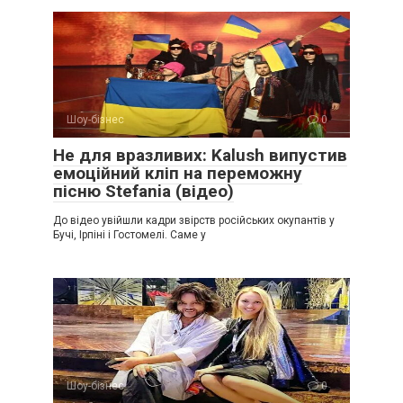
Шоу-бізнес
0
Не для вразливих: Kalush випустив
емоційний кліп на переможну
пісню Stefania (відео)
До відео увійшли кадри звірств російських окупантів у
Бучі, Ірпіні і Гостомелі. Саме у
Шоу-бізнес
0