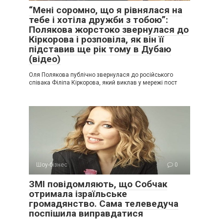
“Мені соромно, що я рівнялася на
тебе і хотіла дружби з тобою”:
Полякова жорстоко звернулася до
Кіркорова і розповіла, як він її
підставив ще рік тому в Дубаю
(відео)
Оля Полякова публічно звернулася до російського
співака Філіпа Кіркорова, який виклав у мережі пост
Шоу-бізнес
0
ЗМІ повідомляють, що Собчак
отримала ізраїльське
громадянство. Сама телеведуча
поспішила виправдатися