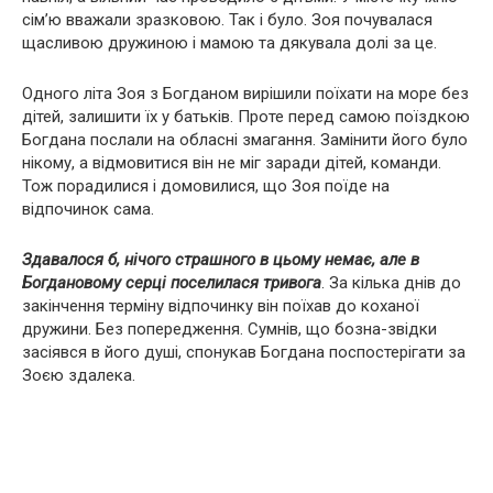
сім’ю вважали зразковою. Так і було. Зоя почувалася
щасливою дружиною і мамою та дякувала долі за це.
Одного літа Зоя з Богданом вирішили поїхати на море без
дітей, залишити їх у батьків. Проте перед самою поїздкою
Богдана послали на обласні змагання. Замінити його було
нікому, а відмовитися він не міг заради дітей, команди.
Тож порадилися і домовилися, що Зоя поїде на
відпочинок сама.
Здавалося б, нічого страшного в цьому немає, але в
Богдановому серці поселилася тривога
. За кілька днів до
закінчення терміну відпочинку він поїхав до коханої
дружини. Без попередження. Сумнів, що бозна-звідки
засіявся в його душі, спонукав Богдана поспостерігати за
Зоєю здалека.