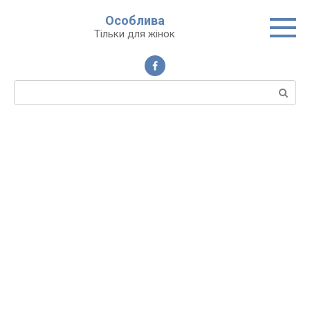
Перейти
Особлива
до
Тільки для жінок
вмісту
Пошук: