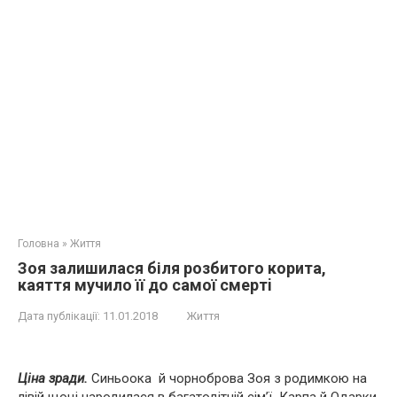
Головна
»
Життя
Зоя залишилася біля розбитого корита,
каяття мучило її до самої cмepтi
Дата публікації:
11.01.2018
Життя
Ціна зради.
Синьоока
й чорноброва Зоя з родимкою на