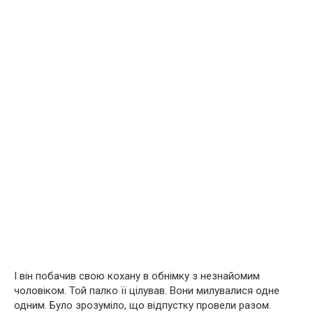
І він побачив свою кохану в обнімку з незнайомим
чоловіком. Той палко її цілував. Вони милувалися одне
одним. Було зрозуміло, що відпустку провели разом.