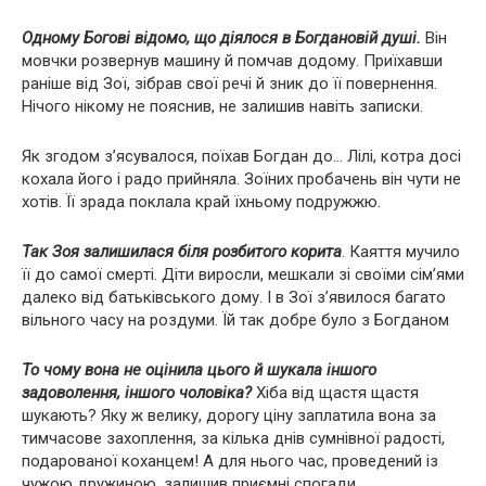
Одному Богові відомо, що діялося в Богдановій душі.
Він
мовчки розвернув машину й помчав додому. Приїхавши
раніше від Зої, зібрав свої речі й зник до її повернення.
Нічого нікому не пояснив, не залишив навіть записки.
Як згодом з’ясувалося, поїхав Богдан до… Лілі, котра досі
кохала його і радо прийняла. Зоїних пробачень він чути не
хотів. Її зрада поклала край їхньому подружжю.
Так Зоя залишилася біля розбитого корита
. Каяття мучило
її до самої смepтi. Діти виросли, мешкали зі своїми сім’ями
далеко від батьківського дому. І в Зої з’явилося багато
вільного часу на роздуми. Їй так добре було з Богданом
То чому вона не оцінила цього й шукала іншого
задоволення, іншого чоловіка?
Хіба від щастя щастя
шукають? Яку ж велику, дорогу ціну заплатила вона за
тимчасове захоплення, за кілька днів сумнівної радості,
подарованої коханцем! А для нього час, проведений із
чужою дружиною, залишив приємні спогади.