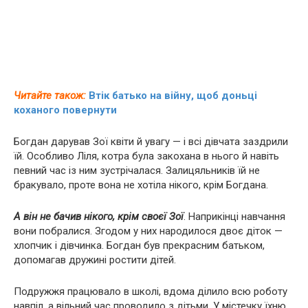
Читайте також:
Втік батько на війну, щоб доньці
коханого повернути
Богдан дарував Зої квіти й увагу — і всі дівчата заздрили
їй. Особливо Ліля, котра була закохана в нього й навіть
певний час із ним зустрічалася. Залицяльників їй не
бракувало, проте вона не хотіла нікого, крім Богдана.
А він не бачив нікого, крім своєї Зої
. Наприкінці навчання
вони побралися. Згодом у них народилося двоє діток —
хлопчик і дівчинка. Богдан був прекрасним батьком,
допомагав дружині ростити дітей.
Подружжя працювало в школі, вдома ділило всю роботу
навпіл, а вільний час проводило з дітьми. У містечку їхню