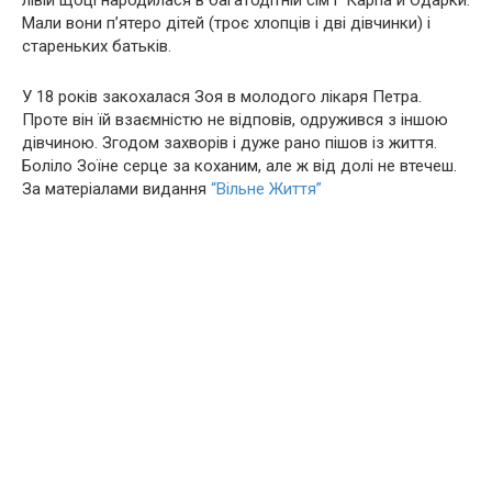
лівій щоці народилася в багатодітній сім’ї Карпа й Одарки.
Мали вони п’ятеро дітей (троє хлопців і дві дівчинки) і
стареньких батьків.
У 18 років закохалася Зоя в молодого лікаря Петра.
Проте він їй взаємністю не відповів, одружився з іншою
дівчиною. Згодом захворів і дуже рано пішов із життя.
Боліло Зоїне серце за коханим, але ж від долі не втечеш.
За матеріалами видання
“Вільне Життя”