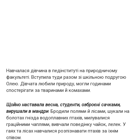
Навчалася дівчина в педінституті на природничому
факультеті. Вступила туди разом зі шкільною подругою
Олею. Дівчата любили природу, могли годинами
спостерігати за тваринами й комахами.
Щойно наставала весна, студенти, озброєні сачками,
вирушали в мандри
. Бродили полями й лісами, шукали на
болотах гнізда водоплавних птахів, милувалися
граційними чаплями, вивчали поведінку чайок, лелек. У
гаях та лісах навчалися розпізнавати птахів за їхнім
співом.