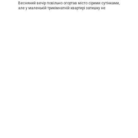
Весняний вечір повільно огортав місто сірими сутінками,
але у маленькій трикімнатній квартирі затишку не