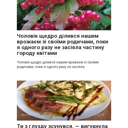
Життя
0
Чоловік щедро ділився нашим
врожаєм зі своїми родичами, поки
я одного разу не засіяла частину
городу квітами
Чоловік щедро ділився нашим врожаєм зі своїми
родичами, поки я одного разу не засіяла
Життя
0
Ти з глузду зсунувся, — вигукнула