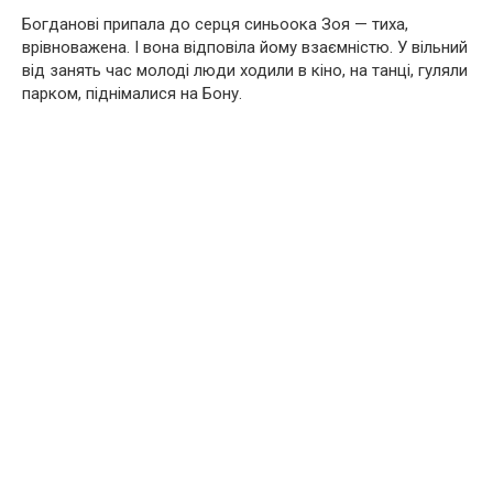
Богданові припала до серця синьоока Зоя — тиха,
врівноважена. І вона відповіла йому взаємністю. У вільний
від занять час молоді люди ходили в кіно, на танці, гуляли
парком, піднімалися на Бону.