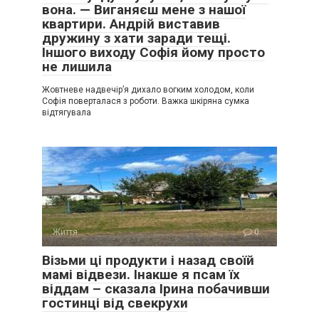
вона. — Виганяєш мене з нашої
квартири. Андрій виставив
дружину з хати заради тещі.
Іншого виходу Софія йому просто
не лишила
Жовтневе надвечір’я дихало вогким холодом, коли
Софія поверталася з роботи. Важка шкіряна сумка
відтягувала
Життя
0
Візьми ці продукти і назад своїй
мамі відвези. Інакше я псам їх
віддам – сказала Ірина побачивши
гостинці від свекрухи