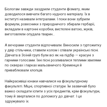
Біологам завжди заздрили студенти фізмату, яким
доводилося вивчати багато нудного матеріалу. Їх в
інституті називали інтегралами. І поки вони зубрили
формули, ровесники з природничого збирали гербарії,
вкладали в картонні коробки, вистелені ватою, жуків,
виготовляли опудала тварин…
А вечорами студенти відпочивали. Виносили з гуртожитку
у двір стільчики, ставили колом і співали українські пісні.
Дівчата в Зоїній групі були всі як на підбір — красуні з
гарними голосами. Їхні пісні розливалися теплими хвилями
по скверах і парках мальовничого Кременця й
приваблювали хлопців.
Найкрасивіші юнаки навчалися на фізкультурному
факультеті. Міцні, спортивної статури. Їм зазвичай було
важко складати іспити з усіх предметів, крім фізкультури,
тому й зверталися по допомогу до дівчат. І це
здружувало їх.