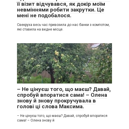
її візит відчувався, як докір моїм
невміннями робити закрутки. Це
мені не подобалося.
Свекруха весь час привозила до нас банки з компотом,
які ставила на видне місце.
Життя
0
– Не цінуєш того, що маєш? Давай,
спробуй впоратися сама! – Олена
знову й знову прокручувала в
голові ці слова Максима.
– Не цінуєш того, що маєш? Давай, спробуй впоратися
сама! – Олена знову й