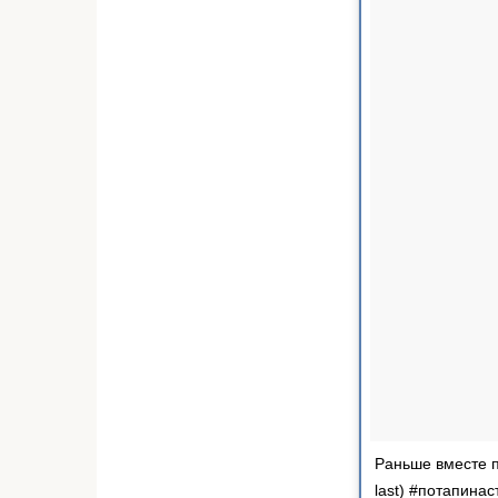
Раньше вместе пе
last) #потапина