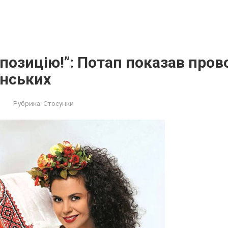
позицію!”: Потап показав пров
енських
Рубрика:
Стосунки