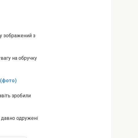
ому зображений з
увагу на обручку
 (фото)
авіть зробили
е давно одружені