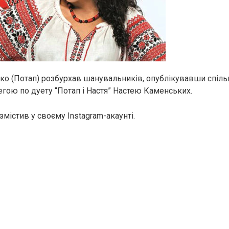
ко (Потап) розбурхав шанувальників, опублікувавши спіль
ою по дуету “Потап і Настя” Настею Каменських.
змістив у своєму Instagram-акаунті.