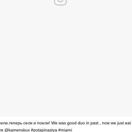
ли,теперь сели и поели! We was good duo in past , now we just eat 
стя @kamenskux #potapinastya #miami