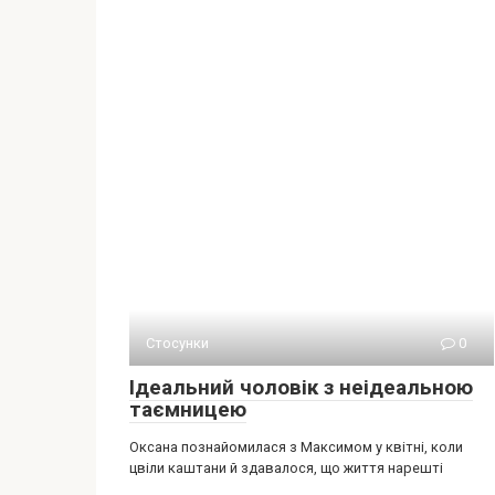
Стосунки
0
Ідеальний чоловік з неідеальною
таємницею
Оксана познайомилася з Максимом у квітні, коли
цвіли каштани й здавалося, що життя нарешті