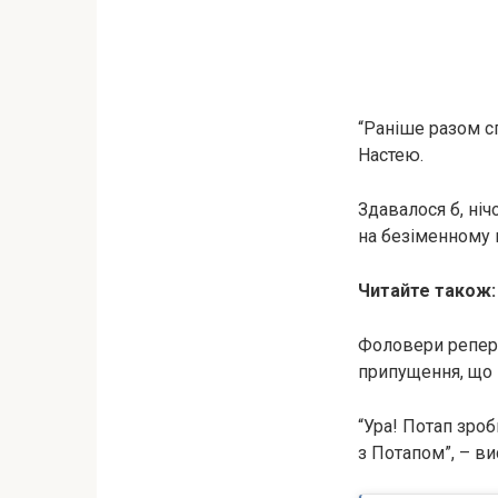
“Раніше разом сп
Настею.
Здавалося б, ні
на безіменному п
Читайте також
Фоловери репера
припущення, що 
“Ура! Потап зро
з Потапом”, – в