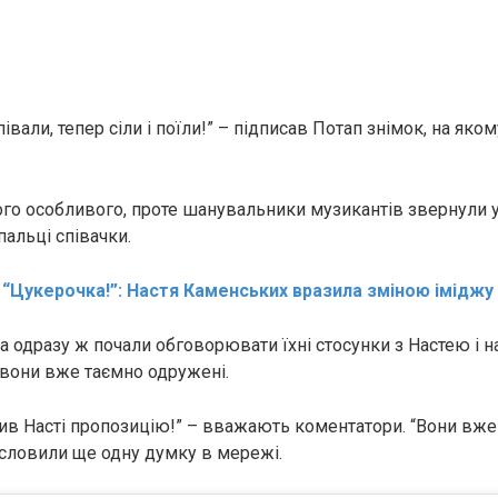
івали, тепер сіли і поїли!” – підписав Потап знімок, на як
чого особливого, проте шанувальники музикантів звернули 
альці співачки.
:
“Цукерочка!”: Настя Каменських вразила зміною іміджу
 одразу ж почали обговорювати їхні стосунки з Настею і н
вони вже таємно одружені.
бив Насті пропозицію!” – вважають коментатори. “Вони вж
исловили ще одну думку в мережі.