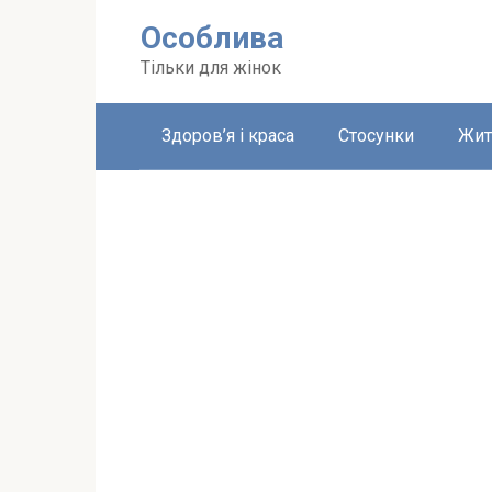
Перейти
Особлива
до
вмісту
Тільки для жінок
Здоров’я і краса
Стосунки
Жит