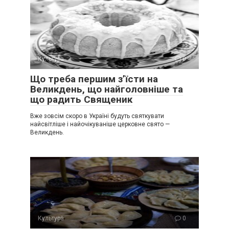
Культура
0
Що треба першим з’їсти на
Великдень, що найголовніше та
що радить Священик
Вже зовсім скоро в Україні будуть святкувати
найсвітліше і найочікуваніше церковне свято —
Великдень.
Культура
0