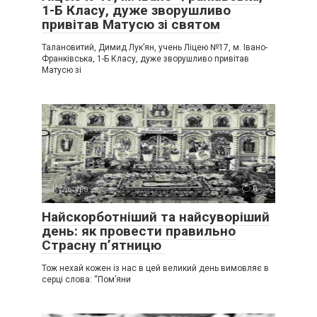
1-Б Класу, дуже зворушливо
привітав Матусю зі святом
Талановитий, Димид Лук’ян, учень Ліцею №17, м. Івано-
Франківська, 1-Б Класу, дуже зворушливо привітав
Матусю зі
Культура
0
Найскорботніший та найсуворіший
день: як провести правильно
Страсну п’ятницю
Тож нехай кожен із нас в цей великий день вимовляє в
серці слова: “Пом’яни