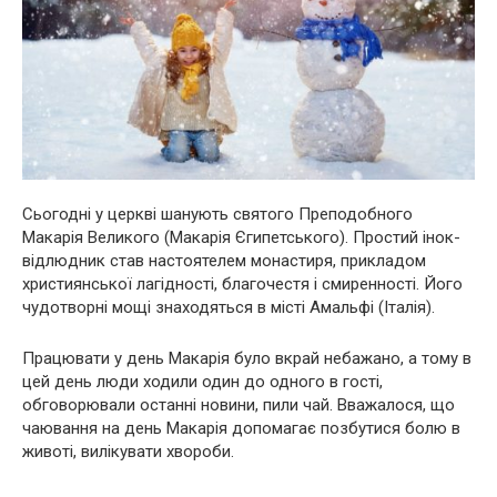
Сьогодні у церкві шанують святого Преподобного
Макарія Великого (Макарія Єгипетського). Простий інок-
відлюдник став настоятелем монастиря, прикладом
християнської лагідності, благочестя і смиренності. Його
чудотворні мощі знаходяться в місті Амальфі (Італія).
Працювати у день Макарія було вкрай небажано, а тому в
цей день люди ходили один до одного в гості,
обговорювали останні новини, пили чай. Вважалося, що
чаювання на день Макарія допомагає позбутися бoлю в
животі, вилікувати хвороби.