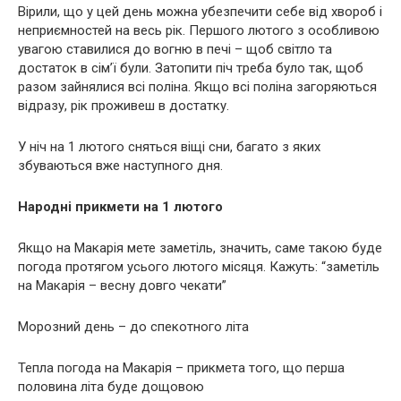
Вiрили, що у цей день можна убезпечити себе від хвороб і
неприємностей на весь рік. Першого лютого з особливою
увагою ставилися до вогню в печі – щоб світло та
достаток в сім’ї були. Затопити піч треба було так, щоб
разом зайнялися всі поліна. Якщо всі поліна загоряються
відразу, рік проживеш в достатку.
У ніч на 1 лютого сняться віщі сни, багато з яких
збуваються вже наступного дня.
Народні прикмети на 1 лютого
Якщо на Макарія мете заметіль, значить, саме такою буде
погода протягом усього лютого місяця. Кажуть: “заметіль
на Макарія – весну довго чекати”
Морозний день – до спекотного літа
Тепла погода на Макарія – прикмета того, що перша
половина літа буде дощовою