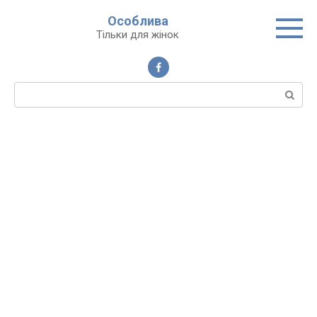
Перейти
Особлива
до
Тільки для жінок
вмісту
Пошук: