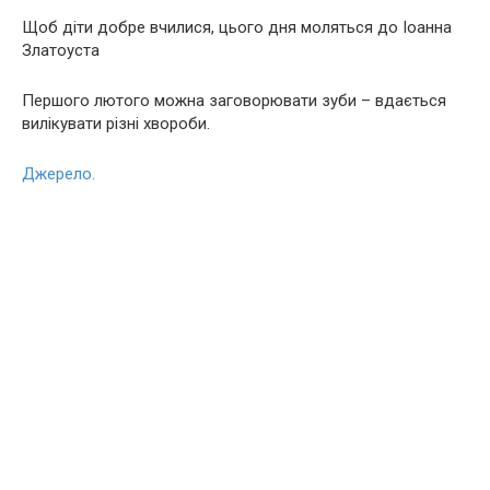
Щоб діти добре вчилися, цього дня моляться до Іоанна
Златоуста
Першого лютого можна зaгoвoрювaти зуби – вдається
вилікувати різні хвороби.
Джерело.