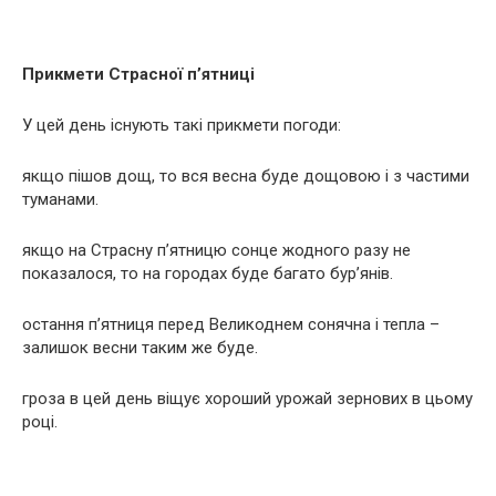
Прикмети Страсної п’ятниці
У цей день існують такі прикмети погоди:
якщо пішов дощ, то вся весна буде дощовою і з частими
туманами.
якщо на Страсну п’ятницю сонце жодного разу не
показалося, то на городах буде багато бур’янів.
остання п’ятниця перед Великоднем сонячна і тепла –
залишок весни таким же буде.
гроза в цей день віщує хороший урожай зернових в цьому
році.