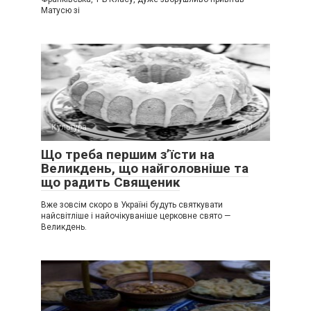
Матусю зі
Культура
0
Що треба першим з’їсти на
Великдень, що найголовніше та
що радить Священик
Вже зовсім скоро в Україні будуть святкувати
найсвітліше і найочікуваніше церковне свято —
Великдень.