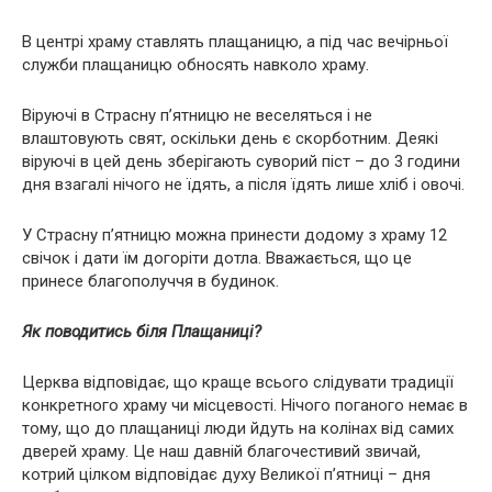
В центрі храму ставлять плащаницю, а під час вечірньої
служби плащаницю обносять навколо храму.
Віруючі в Страсну п’ятницю не веселяться і не
влаштовують свят, оскільки день є скорботним. Деякі
віруючі в цей день зберігають суворий піст – до 3 години
дня взагалі нічого не їдять, а після їдять лише хліб і овочі.
У Страсну п’ятницю можна принести додому з храму 12
свічок і дати їм догоріти дотла. Вважається, що це
принесе благополуччя в будинок.
Як поводитись біля Плащаниці?
Церква відповідає, що краще всього слідувати традиції
конкретного храму чи місцевості. Нічого поганого немає в
тому, що до плащаниці люди йдуть на колінах від самих
дверей храму. Це наш давній благочестивий звичай,
котрий цілком відповідає духу Великої п’ятниці – дня