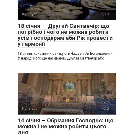
Культура
0
18 січня — Другий Святвечір: що
потрібно і чого не можна робити
усім господарям аби Рік провести
у гармонії
18 січня християни святкують Надвечір’я Богоявлення.
У народі його ще називають Другий Святвечір або
Культура
0
14 січня – Обрізання Господнє: що
можна і не можна робити цього
дня