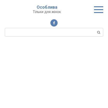
Перейти
Особлива
до
Тільки для жінок
вмісту
Пошук: