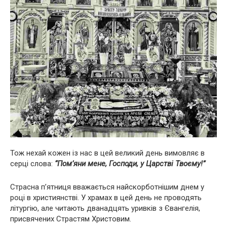
Тож нехай кожен із нас в цей великий день вимовляє в
серці слова:
“Пом’яни мене, Господи, у Царстві Твоєму!”
Страсна п’ятниця вважається найскорботнішим днем у
році в християнстві. У храмах в цей день не проводять
літургію, але читають дванадцять уривків з Євангелія,
присвячених Страстям Христовим.