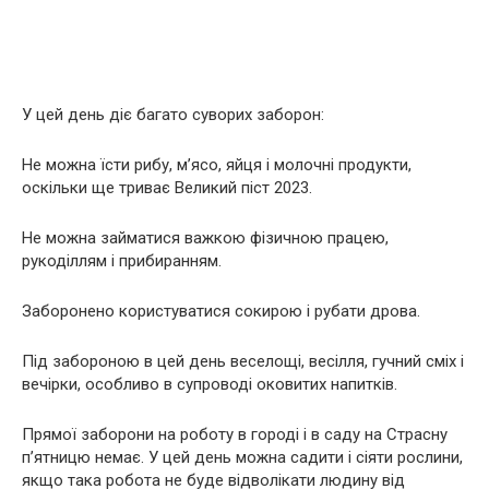
У цей день діє багато суворих заборон:
Не можна їсти рибу, м’ясо, яйця і молочні продукти,
оскільки ще триває Великий піст 2023.
Не можна займатися важкою фізичною працею,
рукоділлям і прибиранням.
Заборонено користуватися сокирою і рубати дрова.
Під забороною в цей день веселощі, весілля, гучний сміх і
вечірки, особливо в супроводі оковитих напитків.
Прямої заборони на роботу в городі і в саду на Страсну
п’ятницю немає. У цей день можна садити і сіяти рослини,
якщо така робота не буде відволікати людину від