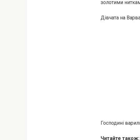
золотими нитками
Дівчата на Варв
Господині варили
Читайте також