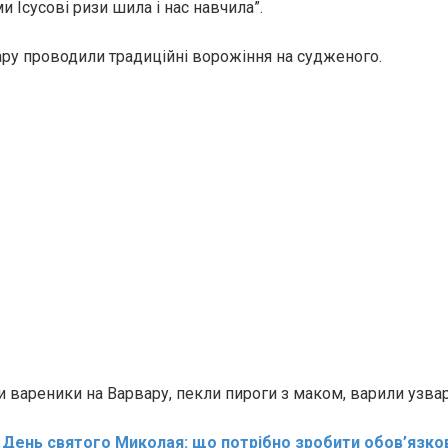
 Ісусові ризи шила і нас навчила”.
ару проводили традиційні ворожіння на судженого.
 вареники на Варвару, пекли пироги з маком, варили узвар
:
День святого Миколая: що потрібно зробити обов’язко