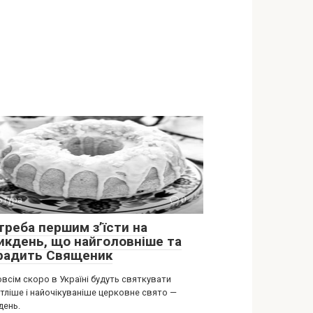
ьтура
0
треба першим з’їсти на
икдень, що найголовніше та
радить Священик
всім скоро в Україні будуть святкувати
тліше і найочікуваніше церковне свято —
день.