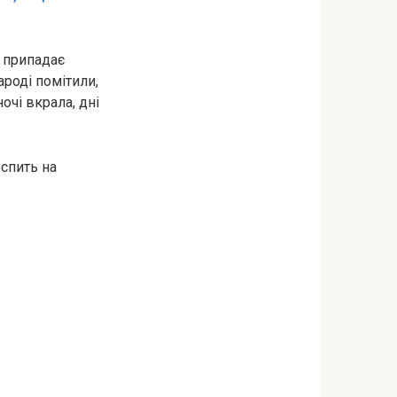
й припадає
ароді помітили,
очі вкрала, дні
спить на