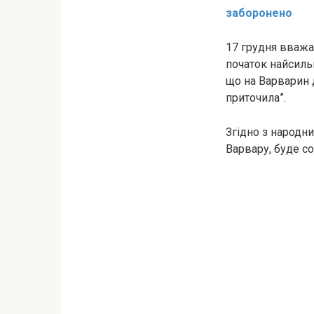
заборонено
17 грудня вважа
початок найсильн
що на Варварин 
приточила”.
Згідно з народн
Варвару, буде с