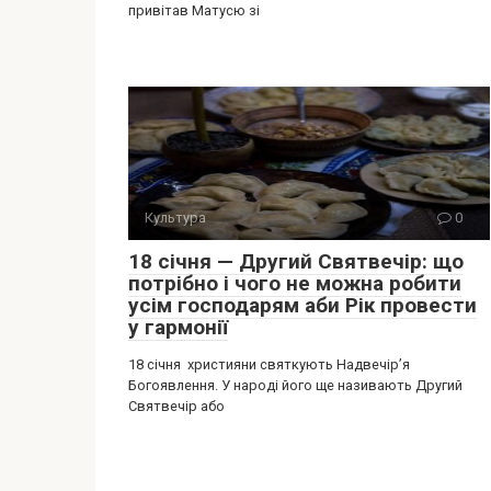
привітав Матусю зі
Культура
0
18 січня — Другий Святвечір: що
потрібно і чого не можна робити
усім господарям аби Рік провести
у гармонії
18 січня християни святкують Надвечір’я
Богоявлення. У народі його ще називають Другий
Святвечір або