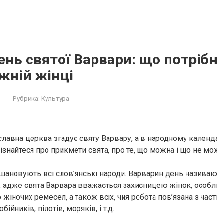
ень святої Варвари: що потрібн
жній жінці
Рубрика:
Культура
славна церква згадує святу Варвару, а в народному календа
ізнайтеся про прикмети свята, про те, що можна і що не мо
шановують всі слов’янські народи. Варварин день назива
 адже свята Варвара вважається захисницею жінок, особлив
жіночих ремесел, а також всіх, чия робота пов’язана з час
ійників, пілотів, моряків, і т.д.