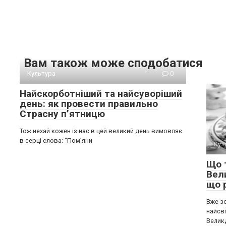
Вам також може сподобатися
Культура
0
Найскорботніший та найсуворіший
день: як провести правильно
Страсну п’ятницю
Тож нехай кожен із нас в цей великий день вимовляє
в серці слова: “Пом’яни
Кул
Що 
Вел
що 
Вже зо
найсві
Велик