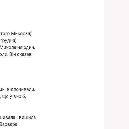
того Миколая)
грудня).
 Микола не один,
ли. Він сказав:
и, відпочивали,
 що у виріб,
ишивала і вишила
 Варвара