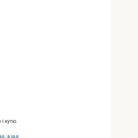
 і кутю.
во, а що