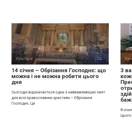
Культура
0
Кул
14 січня – Обрізання Господнє: що
3 ва
можна і не можна робити цього
кожн
дня
Пре
отр
Сьогодні відзначається одне з найважливіших свят
зді
для всіх православних християн – Обрізання
баж
Господнє. Це
8 січн
Цього