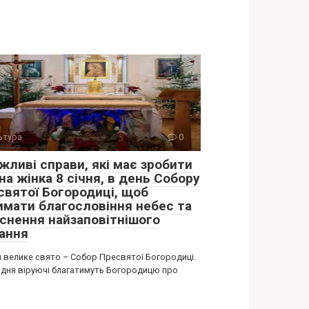
ьтура
0
жливі справи, які має зробити
а жінка 8 січня, в день Собору
святої Богородиці, щоб
имати благословіння небес та
йснення найзаповітнішого
ання
я велике свято – Собор Пресвятої Богородиці.
 дня віруючі благатимуть Богородицю про