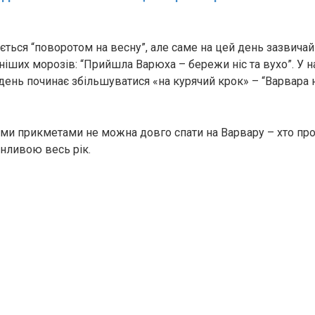
ється “поворотом на весну”, але саме на цей день зазвича
іших морозів: “Прийшла Варюха – бережи ніс та вухо”. У н
день починає збільшуватися «на курячий крок» – “Варвара н
ими прикметами не можна довго спати на Варвару – хто про
онливою весь рік.