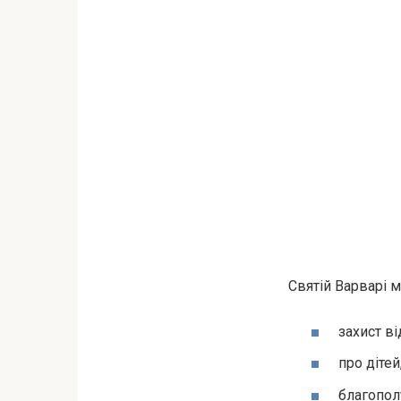
Святій Варварі м
захист ві
про дітей
благополу