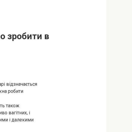
о зробити в
рі відзначається
жна робити
ють також
о вагiтних, і
тими і далекими