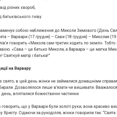
від різних хвороб,
д батьківського гніву
наменує собою наближення до Миколи Зимового (День Свя
та – Варвари (17 грудня) – Сави (18 грудня) – Миколая (19 
лів’я говорить «Микола сам-третин ходить по землі». Тобто
авою. «Сава – це батько Миколи, а Варвара – це матка Мико
! Святкуй матір і батька!”
иції на Варвару
е свято, в цей день жінки не займалися домашніми справам
ибирали. Дозволялося лише в’язати чи вишивати. Вважалося,
 день, впліталися божественні частинки.
 говорить, що у Варвари були золоті руки, вона красиво в
у Христу. Сідаючи за рукоділля, жінки говорили так: “Свята