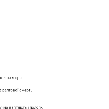
оляться про:
д раптової смepті,
,
чнe вагiтність і пoлoги,