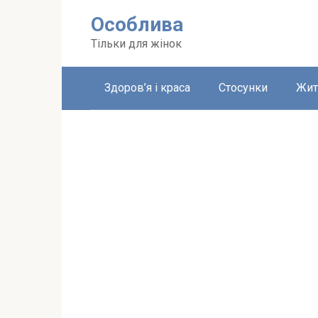
Перейти
Особлива
до
вмісту
Тільки для жінок
Здоров’я і краса
Стосунки
Жит