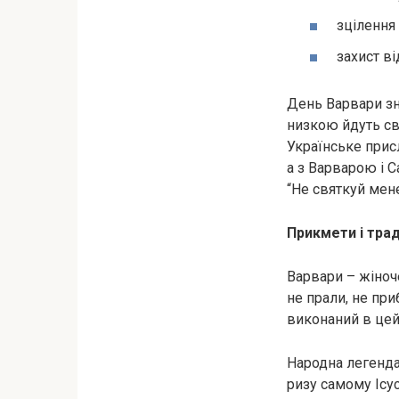
зцілення 
захист ві
День Варвари з
низкою йдуть свя
Українське прис
а з Варварою і С
“Не святкуй мене
Прикмети і трад
Варвари – жіноч
не прали, не пр
виконаний в цей
Народна легенда
ризу самому Ісус