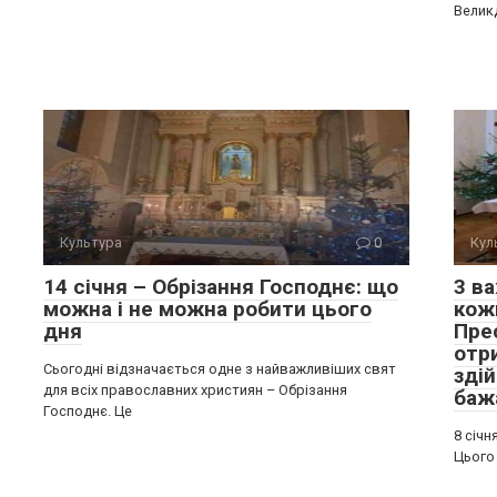
Велик
Культура
0
Кул
14 січня – Обрізання Господнє: що
3 ва
можна і не можна робити цього
кожн
дня
Пре
отр
Сьогодні відзначається одне з найважливіших свят
зді
для всіх православних християн – Обрізання
баж
Господнє. Це
8 січн
Цього