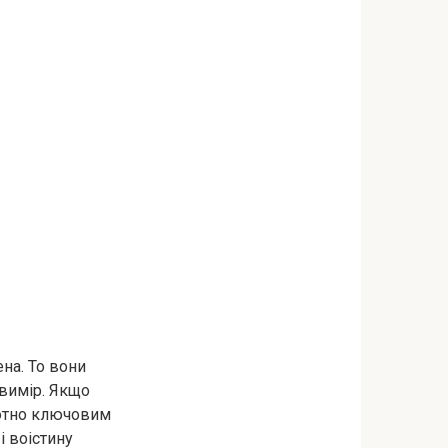
на. То вони
 вимір. Якщо
олютно ключовим
і воістину