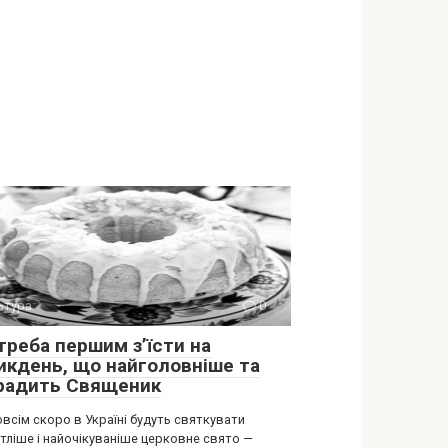
ьтура
0
треба першим з’їсти на
икдень, що найголовніше та
радить Священик
всім скоро в Україні будуть святкувати
тліше і найочікуваніше церковне свято —