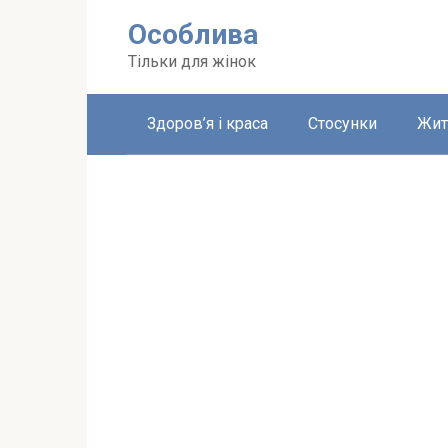
Перейти
Особлива
до
вмісту
Тільки для жінок
Здоров’я і краса
Стосунки
Жит