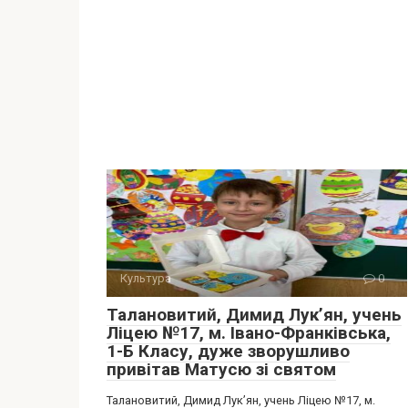
Культура
0
Талановитий, Димид Лук’ян, учень
Ліцею №17, м. Івано-Франківська,
1-Б Класу, дуже зворушливо
привітав Матусю зі святом
Талановитий, Димид Лук’ян, учень Ліцею №17, м.