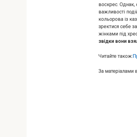
воскрес. Однак, 
важливості подій
кольорова із каз
зректися себе з
жінками під хре
звідки вони взя
Читайте також:
П
За матеріалами 