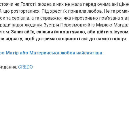
стоячи на Голготі, жодна з них не мала перед очима ані цінно
, що розгорталися. Під хрест їх привела любов. Не та рома
ок та серіалів, а та справжня, яка нерозривно пов’язана з в
аради іншої людини. Зустріч Порозмовляй із Марією Магда
стом.
Запитай їх, скільки їм коштувало, аби дійти з Ісусом
ли відвагу, щоб дотримати вірності аж до самого кінця.
ро Матір або Материнська любов найсвятіша
видання:
CREDO