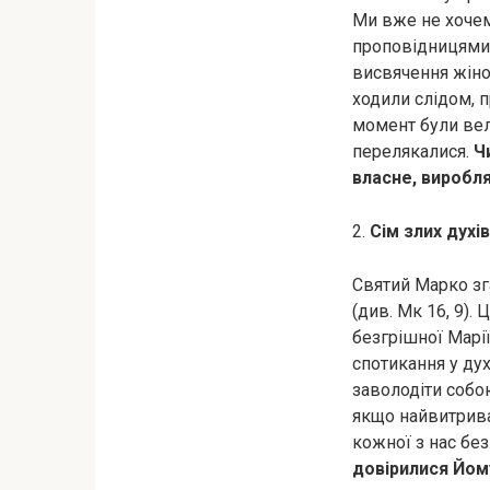
Ми вже не хочем
проповідницями, 
висвячення жінок
ходили слідом, п
момент були вел
перелякалися.
Чи
власне, виробля
2.
Сім злих духів
Святий Марко зга
(див. Мк 16, 9).
безгрішної Марії
спотикання у ду
заволодіти собо
якщо найвитрива
кожної з нас бе
довірилися Йому