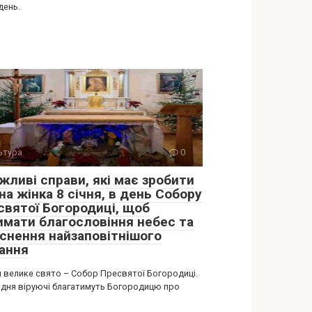
день.
ьтура
0
жливі справи, які має зробити
а жінка 8 січня, в день Собору
святої Богородиці, щоб
имати благословіння небес та
йснення найзаповітнішого
ання
я велике свято – Собор Пресвятої Богородиці.
 дня віруючі благатимуть Богородицю про