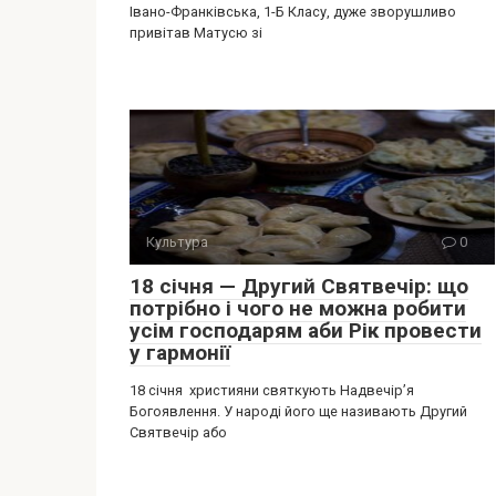
Івано-Франківська, 1-Б Класу, дуже зворушливо
привітав Матусю зі
Культура
0
18 січня — Другий Святвечір: що
потрібно і чого не можна робити
усім господарям аби Рік провести
у гармонії
18 січня християни святкують Надвечір’я
Богоявлення. У народі його ще називають Другий
Святвечір або