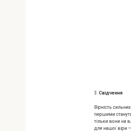
3.
Свідчення
Вірність сильни
першими стануть
тільки вони на в
для нашої віри —