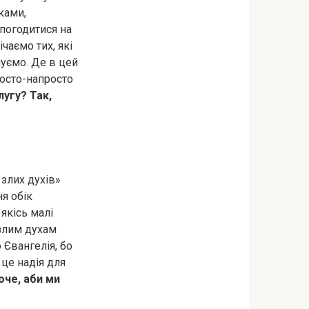
ками,
 погодитися на
чаємо тих, які
чуємо. Де в цей
осто-напросто
угу? Так,
 злих духів»
ня обік
 якісь малі
 злим духам
Євангелія, бо
це надія для
оче, аби ми