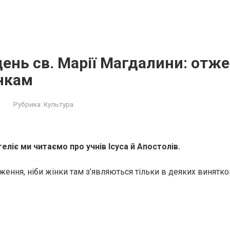
день св. Марії Магдалини: отже
нкам
Рубрика:
Культура
геліє ми читаємо про учнів Ісуса й Апостолів.
ення, ніби жінки там з’являються тільки в деяких винятков