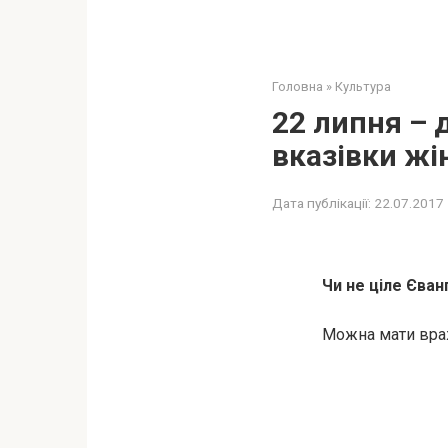
Головна
»
Культура
22 липня – 
вказівки жі
Дата публікації:
22.07.2017
Чи не ціле Єван
Можна мати враж