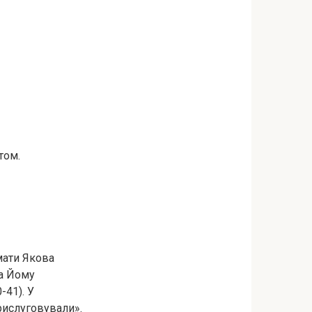
том.
мати Якова
та Йому
-41). У
рислуговували».