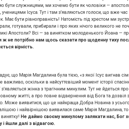
о бути служницями, ми хочемо бути як чоловіки — апостол
ученицями Ісуса. Тут і там з’являються голоси, що вже час
. Має бути рівноправність! Натомість під хрестом ми зустрі
рали, готували, прибирали і про яких нічого великого не по
икі Апостоли? Всі — за винятком молоденького Йоана — пр
 ж не потрібно нам щось сказати про щоденну тиху посл
ється вірність.
дує, що Марія Магдалина була тією, «з якої Ісус вигнав сім
 Це важливо, оскільки в найсуттєвіший момент історії спасін
 з’являється жінка з трагiчним минулим. Тут не йдеться про
ховному житті, а про повне відвернення від Бога та дозвіл
ю. Може виявитися, що це найкраща Добра Новина з усього 
лішою і найвірнішою виявилася саме Марія Магдалина, то 
з винятку!
Не даймо своєму минулому залякати нас, Бог х
 і йшли далі з відвагою.