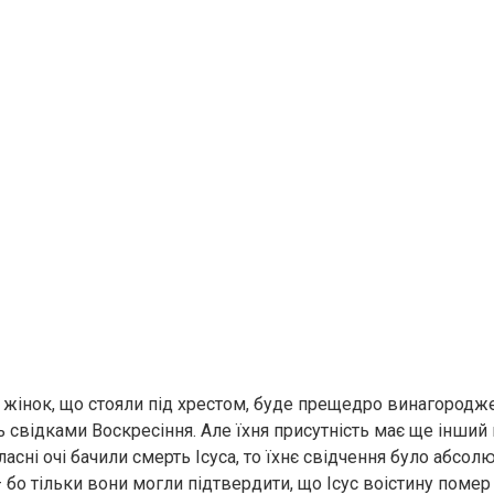
х жінок, що стояли під хрестом, буде прещедро винагородже
 свідками Воскресіння. Але їхня присутність має ще інший
ласні очі бачили смeрть Ісуса, то їхнє свідчення було абс
 бо тільки вони могли підтвердити, що Ісус воістину пoмер 