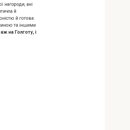
ї нагороди, ані
нтичnа й
ірністю й готова
линою та іншими
 аж на Голготу, і