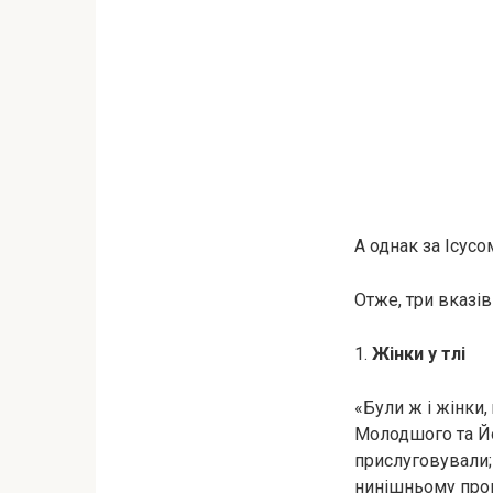
А однак за Ісусо
Отже, три вказів
1.
Жінки у тлі
«Були ж і жінки,
Молодшого та Йос
прислуговували; 
нинішньому прог