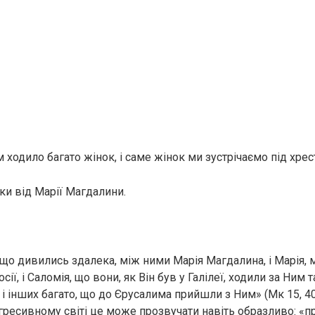
м ходило багато жінок, і саме жінок ми зустрічаємо під хрес
ки від Марії Магдалини.
 що дивились здалека, між ними Марія Магдалина, і Марія, 
ії, і Саломія, що вони, як Він був у Галілеї, ходили за Ним 
і інших багато, що до Єрусалима прийшли з Ним» (Мк 15, 40
ресивному світі це може прозвучати навіть образливо: «п