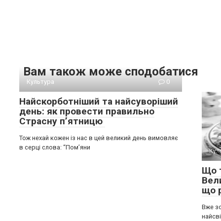
Вам також може сподобатися
Культура
0
Найскорботніший та найсуворіший
день: як провести правильно
Страсну п’ятницю
Тож нехай кожен із нас в цей великий день вимовляє
в серці слова: “Пом’яни
Кул
Що 
Вел
що 
Вже зо
найсві