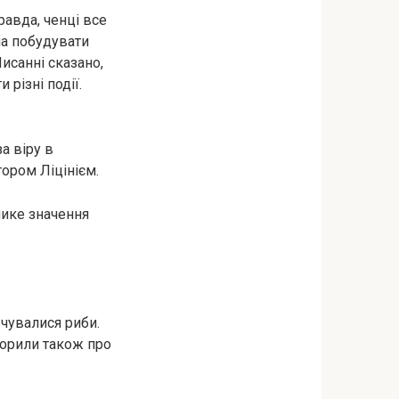
равда, ченці все
ила побудувати
исанні сказано,
різні події.
а віру в
тором Ліцінієм.
лике значення
рчувалися риби.
ворили також про