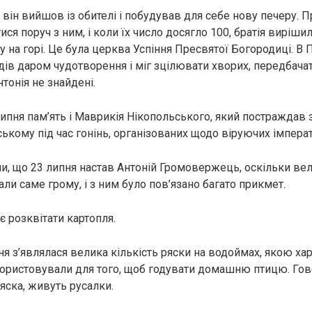
 він вийшов із обителі і побудував для себе нову печеру. П
ися поруч з ним, і коли їх число досягло 100, братія виріш
 на горі. Це була церква Успіння Пресвятої Богородиці. В П
ів даром чудотворення і міг зцілювати хворих, передбачати 
тонія не знайдені.
ипня пам’ять і Маврикія Нікопольського, який постраждав з
ькому під час гонінь, організованих щодо віруючих імпера
ли, що 23 липня настав Антоній Громовержець, оскільки ве
ли саме грому, і з ним було пов’язано багато прикмет.
є розквітати картопля.
ня з’являлася велика кількість ряски на водоймах, якою ха
ористовували для того, щоб годувати домашню птицю. Го
ряска, живуть русалки.