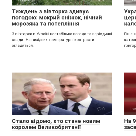
Тиждень з вівторка здивує
Укр
погодою: мокрий сніжок, нічний
цер
морозяка та потепління
кал
З вівторка в Україні нестабільна погода та періодичні
Рішен
опади. На вихідних температурні контрасти
катол
згладяться,
григо
Новини
0
Нов
Стало відомо, хто стане новим
На 9
королем Великобританії
засв