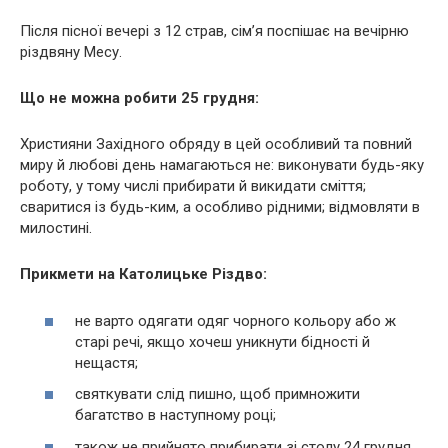
Після пісної вечері з 12 страв, сім’я поспішає на вечірню
різдвяну Месу.
Що не можна робити 25 грудня:
Християни Західного обряду в цей особливий та повний
миру й любові день намагаються не: виконувати будь-яку
роботу, у тому числі прибирати й викидати сміття;
сваритися із будь-ким, а особливо рідними; відмовляти в
милостині.
Прикмети на Католицьке Різдво:
не варто одягати одяг чорного кольору або ж
старі речі, якщо хочеш уникнути бідності й
нещастя;
святкувати слід пишно, щоб примножити
багатство в наступному році;
також не прийнято прибирати зі столу 24 грудня