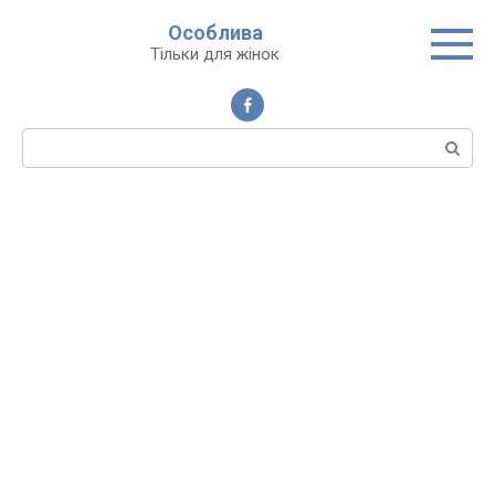
Перейти
Особлива
до
Тільки для жінок
вмісту
Пошук: