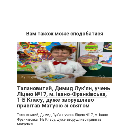
Вам також може сподобатися
Культура
0
Талановитий, Димид Лук’ян, учень
Ліцею №17, м. Івано-Франківська,
1-Б Класу, дуже зворушливо
привітав Матусю зі святом
Талановитий, Димид Лук’ян, учень Ліцею №17, м. Івано-
Франківська, 1-Б Класу, дуже зворушливо привітав
Матусю зі