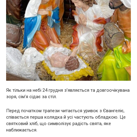
Як тільки на небі 24 грудня з’являється та довгоочікувана
зоря, сім’я сідає за стіл.
Перед початком трапези читається уривок з Євангеліє,
співається перша колядка й усі частують обладкою. Це
святковий хліб, що символізує радість свята, яке
наближається.