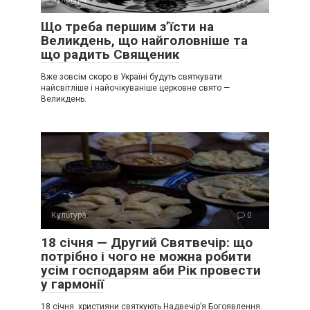
Що треба першим з’їсти на
Великдень, що найголовніше та
що радить Священик
Вже зовсім скоро в Україні будуть святкувати
найсвітліше і найочікуваніше церковне свято —
Великдень.
Культура
0
18 січня — Другий Святвечір: що
потрібно і чого не можна робити
усім господарям аби Рік провести
у гармонії
18 січня християни святкують Надвечір’я Богоявлення.