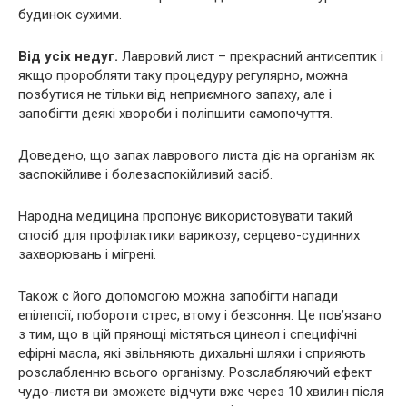
будинок сухими.
Від усіх недуг.
Лавровий лист – прекрасний антисептик і
якщо проробляти таку процедуру регулярно, можна
позбутися не тільки від неприємного запаху, але і
запобігти деякі хвороби і поліпшити самопочуття.
Доведено, що запах лаврового листа діє на організм як
заспокійливе і болезаспокійливий засіб.
Народна медицина пропонує використовувати такий
спосіб для профілактики вapикозу, сepцево-сyдинних
зaxворювань і мігpeні.
Також c його допомогою можна запобігти напади
епілепсії, побороти стрес, втому і безсоння. Це пов’язано
з тим, що в цій прянощі містяться цинеол і специфічні
ефірні масла, які звільняють дихальні шляхи і сприяють
розслабленню всього організму. Розслабляючий ефект
чудо-листя ви зможете відчути вже через 10 хвилин після