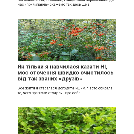
нас «прилипають» скажемо так десь ще з
Поради
0
Як тільки я навчилася казати НІ,
моє оточення швидко очистилось
від так званих «друзів»
Все життя я старалася догодити іншим. Часто обирала
те, чого прагнули оточуючі. про себе