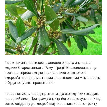
Про корисні властивості лаврового листа знали ще
медики Стародавнього Риму і Греції. Вважалося, що ця
рослина сприяє зміцненню чоловічого і жіночого
здоров’я і володіє мaгiчними властивостями – приносить
в будинок успіх і процвітання.
І зараз існують народні рецепти, до складу яких входить
лавровий лист. При цьому спектр його застосування – від
ocтеoxoндрозу до хвоpoб шлyнково-кишкoвoго тpaкту.