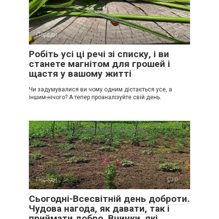
Поради
0
Робіть усі ці речі зі списку, і ви
станете магнітом для грошей і
щастя у вашому житті
Чи задумувалися ви чому одним дістається усе, а
іншим-нічого? А тепер проаналізуйте свій день.
Поради
0
Сьогодні-Всесвітній день доброти.
Чудова нагода, як давати, так і
приймати добро. Вчинки, які