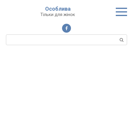
Перейти
Особлива
до
Тільки для жінок
вмісту
Пошук: