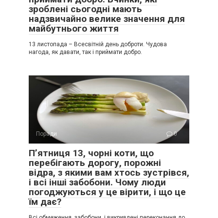
зроблені сьогодні мають
надзвичайно велике значення для
майбутнього життя
13 листопада – Всесвітній день доброти. Чудова
нагода, як давати, так і приймати добро.
Поради
0
Пʼятниця 13, чорні коти, що
перебігають дорогу, порожні
відра, з якими вам хтось зустрівся,
і всі інші забобони. Чому люди
погоджуються у це вірити, і що це
їм дає?
Всі обмеження, забобони, і викривлені переконання до