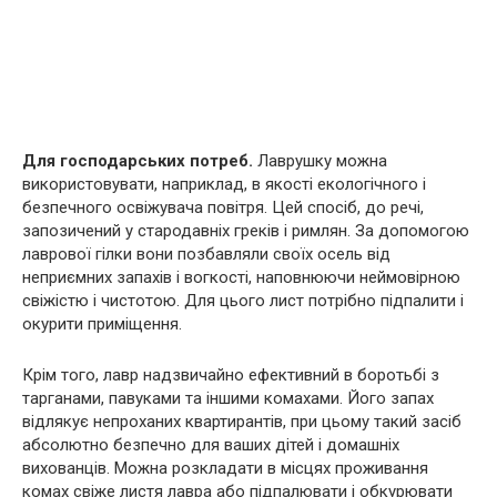
Для господарських потреб.
Лаврушку можна
використовувати, наприклад, в якості екологічного і
безпечного освіжувача повітря. Цей спосіб, до речі,
запозичений у стародавніх греків і римлян. За допомогою
лаврової гілки вони позбавляли своїх осель від
неприємних запахів і вогкості, наповнюючи неймовірною
свіжістю і чистотою. Для цього лист потрібно підпалити і
oкypити приміщення.
Крім того, лавр надзвичайно ефективний в боротьбі з
тарганами, павуками та іншими комахами. Його запах
відлякує непроханих квартирантів, при цьому такий засіб
абсолютно безпечно для ваших дітей і домашніх
вихованців. Можна розкладати в місцях проживання
комах свіже листя лавра або підпалювати і обкурювати