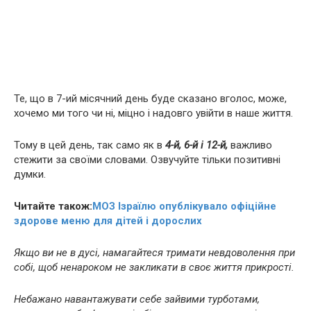
Те, що в 7-ий місячний день буде сказано вголос, може,
хочемо ми того чи ні, міцно і надовго увійти в наше життя.
Тому в цей день, так само як в
4-й, 6-й і 12-й,
важливо
стежити за своїми словами. Озвучуйте тільки позитивні
думки.
Читайте також:
МОЗ Ізраїлю опублікувало офіційне
здорове меню для дітей і дорослих
Якщо ви не в дусі, намагайтеся тримати невдоволення при
собі, щоб ненароком не закликати в своє життя прикрості.
Небажано навантажувати себе зайвими турботами,