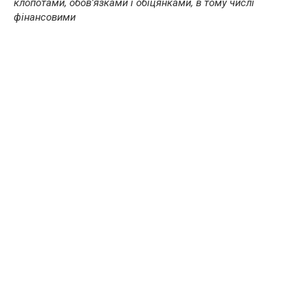
клопотами, обов’язками і обіцянками, в тому числі
фінансовими