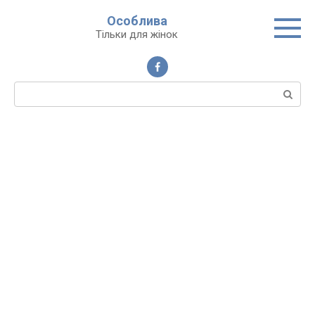
Перейти
Особлива
до
Тільки для жінок
вмісту
Пошук: