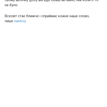
сьому місячну добу він йде більш активно, ніж коли б то
не було.
Всесвіт стає ближче і сприймає кожне наше слово,
пише
nastroy