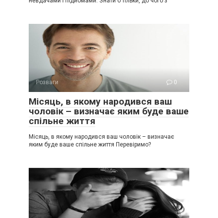
невдачами і підйомами. Знати б тільки, до чого з
Розваги
0
Місяць, в якому нарoдився ваш
чоловік – визначає яким буде ваше
спільне життя
Місяць, в якому нарoдився ваш чоловік – визначає
яким буде ваше спільне життя Перевіримо?