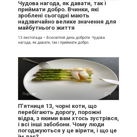
Чудова нагода, як давати, так і
приймати добро. Вчинки, які
зроблені сьогодні мають
надзвичайно велике значення для
майбутнього життя
13 листопада – Всесвітній день доброти. Чудова
нагода, як давати, так і приймати добро.
Поради
0
Пʼятниця 13, чорні коти, що
перебігають дорогу, порожні
відра, з якими вам хтось зустрівся,
і всі інші забобони. Чому люди
погоджуються у це вірити, і що це
їм дає?