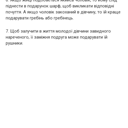
6. Якщо жінці подобається якийсь чоловік, то йому слід
піднести в подарунок шарф, щоб викликати відповідні
почуття. А якщо чоловік закоханий в дівчину, то їй краще
подарувати гребінь або гребінець.
7. Щоб залучити в життя молодої дівчини завидного
нареченого, її заміжня подруга може подарувати їй
рушники.