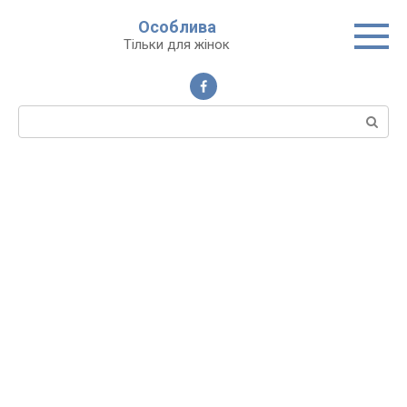
Перейти
Особлива
до
Тільки для жінок
вмісту
Пошук: