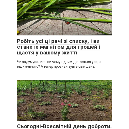
Поради
0
Робіть усі ці речі зі списку, і ви
станете магнітом для грошей і
щастя у вашому житті
Чи задумувалися ви чому одним дістається усе, а
іншим-нічого? А тепер проаналізуйте свій день.
Поради
0
Сьогодні-Всесвітній день доброти.