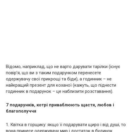
Відомо, наприклад, що не варто дарувати тарілки (існує
повір’я, що ви з таким подарунком перенесете
одержувачу свої прикрощі та біди), а годинник – не
найкращий презент для коханої (кажуть, що піднести
годинник в подарунок – це наблизити розставання).
7 подарунків, котрі приваблюють щастя, любов і
благополуччя
1. Квітка в горщику: якщо її подарувати щиро і від душі, то
вона принесе одержувачу мир і достаток в будинок.