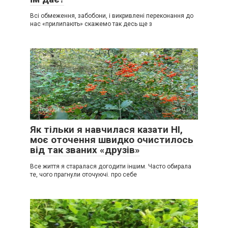
Всі обмеження, забобони, і викривлені переконання до
нас «прилипають» скажемо так десь ще з
Поради
0
Як тільки я навчилася казати НІ,
моє оточення швидко очистилось
від так званих «друзів»
Все життя я старалася догодити іншим. Часто обирала
те, чого прагнули оточуючі. про себе