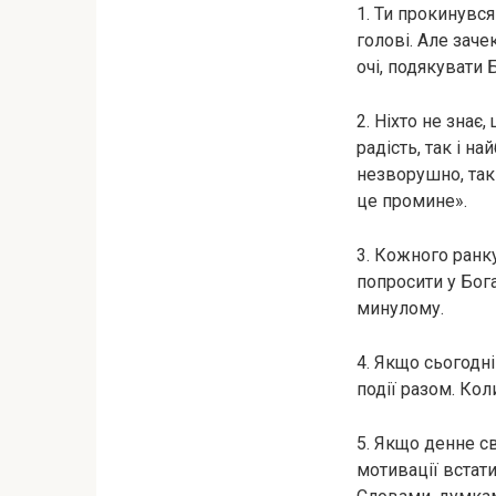
1. Ти прокинувся
голові. Але зач
очі, подякувати 
2. Ніхто не знає
радість, так і н
незворушно, таки
це промине».
3. Кожного ранк
попросити у Бога
минулому.
4. Якщо сьогодні
події разом. Кол
5. Якщо денне св
мотивації встати