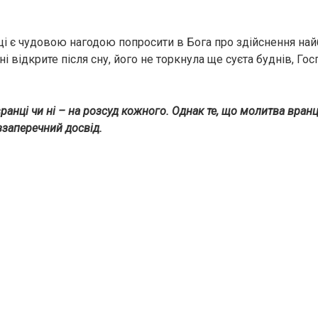
ці є чудовою нагодою попросити в Бога про здійснення най
і відкрите після сну, його не торкнула ще суєта буднів, Го
анці чи ні – на розсуд кожного. Однак те, що молитва вран
ззаперечний досвід.