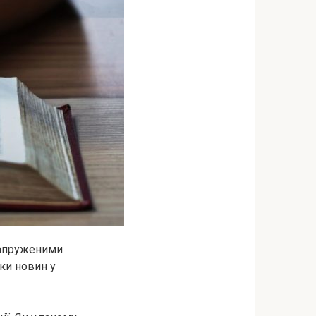
напруженими
чки новин у