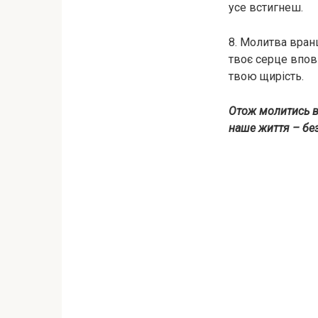
усе встигнеш.
8. Молитва вран
твоє серце вповн
твою щирість.
Отож молитись вр
наше життя – бе