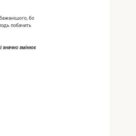
бажанішого, бо
сподь побачить
ці значно змінює