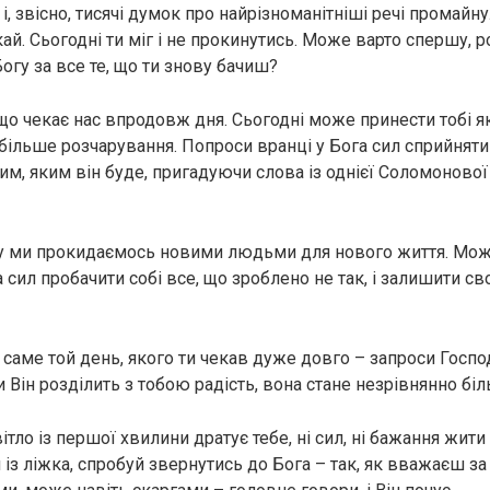
 і, звісно, тисячі думок про найрізноманітніші речі промайну
екай. Сьогодні ти міг і не прокинутись. Може варто спершу
Богу за все те, що ти знову бачиш?
, що чекає нас впродовж дня. Сьогодні може принести тобі 
айбільше розчарування. Попроси вранці у Бога сил сприйнят
м, яким він буде, пригадуючи слова із однієї Соломонової 
у ми прокидаємось новими людьми для нового життя. Мож
 сил пробачити собі все, що зроблено не так, і залишити сво
 саме той день, якого ти чекав дуже довго – запроси Госпо
и Він розділить з тобою радість, вона стане незрівнянно бі
ітло із першої хвилини дратує тебе, ні сил, ні бажання жити
 із ліжка, спробуй звернутись до Бога – так, як вважаєш з