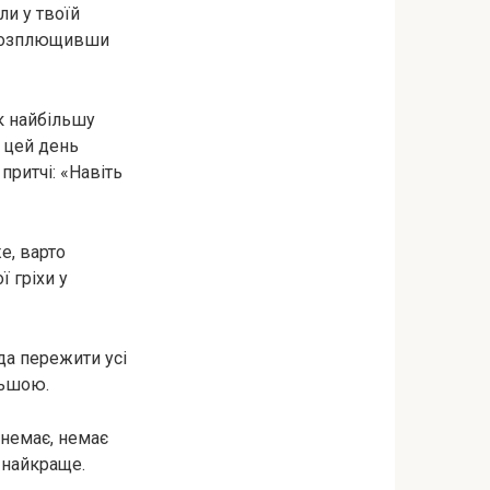
ли у твоїй
, розплющивши
як найбільшу
и цей день
притчі: «Навіть
е, варто
ї гріхи у
да пережити усі
льшою.
 немає, немає
а найкраще.