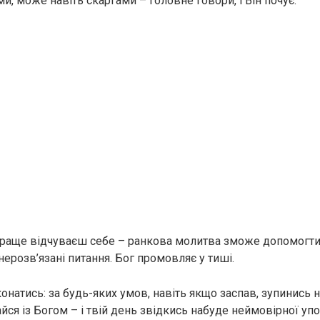
, може навіть скаргами – головне говори, і Він почує.
йкраще відчуваєш себе – ранкова молитва зможе допомогти
нерозв’язані питання. Бог промовляє у тиші.
онатись: за будь-яких умов, навіть якщо заспав, зупинись 
йся із Богом – і твій день звідкись набуде неймовірної упо