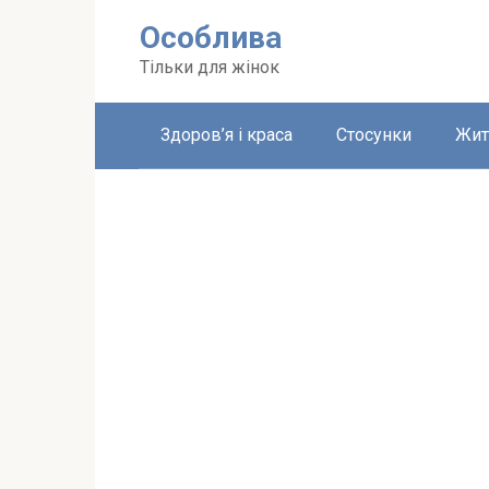
Перейти
Особлива
до
вмісту
Тільки для жінок
Здоров’я і краса
Стосунки
Жит