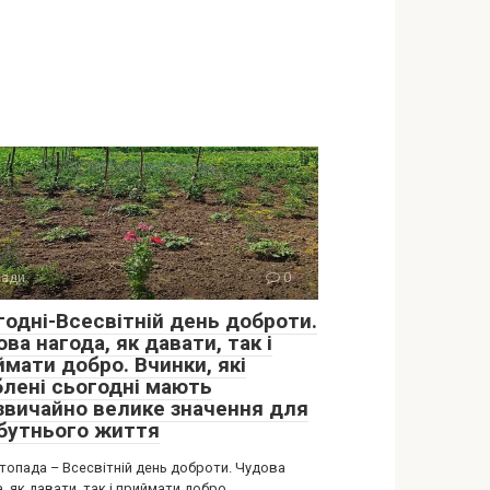
ади
0
годні-Всесвітній день доброти.
ва нагода, як давати, так і
ймати добро. Вчинки, які
блені сьогодні мають
звичайно велике значення для
бутнього життя
стопада – Всесвітній день доброти. Чудова
, як давати, так і приймати добро.