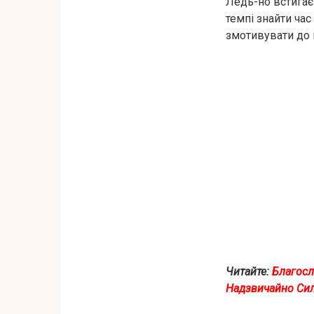
Ледь-но встигає
темпі знайти час
змотивувати до 
Читайте:
Блaгосл
Надзвичайно Сил