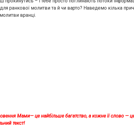
ш прокинутись – і тебе просто поглинають потоки інформаці
 для ранкової молитви та й чи варто? Наведемо кілька прич
молитви вранці.
овення Мами— це найбільше багатство, а кожне її слово — ц
ьний текст!