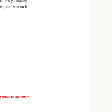
ї. Як у такому
ин, які могли б
е золота монета.