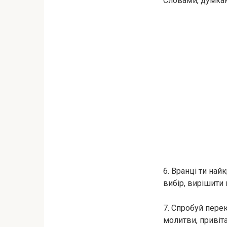
Словами, думками
6. Вранці ти на
вибір, вирішити 
7. Спробуй перек
молитви, привіта