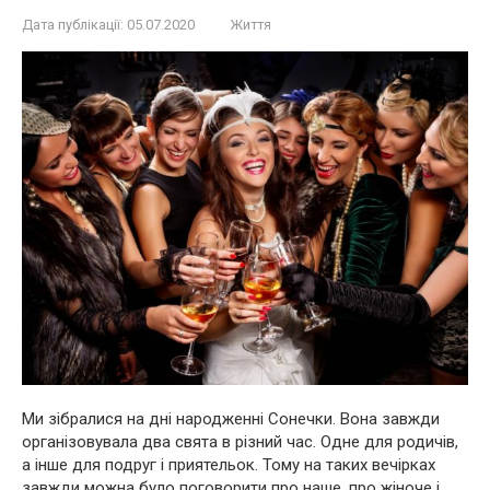
Дата публікації:
05.07.2020
Життя
Ми зібралися на дні народженні Сонечки. Вона завжди
організовувала два свята в різний час. Одне для родичів,
а інше для подруг і приятельок. Тому на таких вечірках
завжди можна було поговорити про наше, про жіноче і