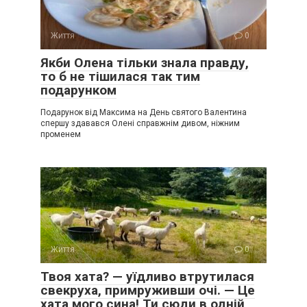
Життя
0
Якби Олена тільки знала правду,
то б не тішилася так тим
подарунком
Подарунок від Максима на День святого Валентина
спершу здавався Олені справжнім дивом, ніжним
променем
Життя
0
Твоя хата? — уїдливо втрутилася
свекруха, примруживши очі. — Це
хата мого сина! Ти сюди в одній