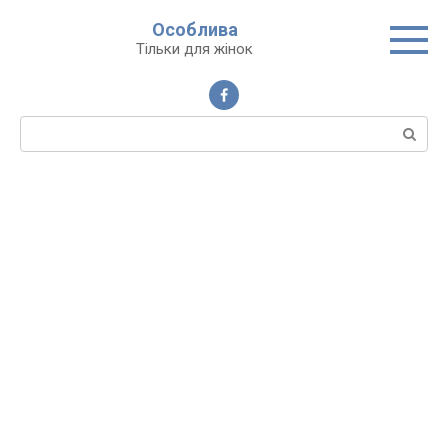
Перейти
Особлива
до
Тільки для жінок
вмісту
Пошук: