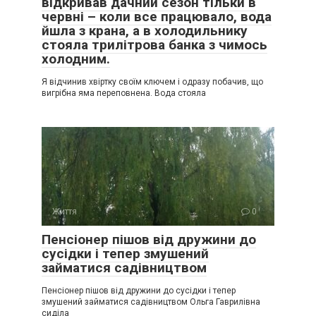
відкривав дачний сезон тільки в
червні – коли все працювало, вода
йшла з крана, а в холодильнику
стояла трилітрова банка з чимось
холодним.
Я відчинив хвіртку своїм ключем і одразу побачив, що
вигрібна яма переповнена. Вода стояла
Життя
0
Пенсіонер пішов від дружини до
сусідки і тепер змушений
займатися садівництвом
Пенсіонер пішов від дружини до сусідки і тепер
змушений займатися садівництвом Ольга Гаврилівна
сиділа