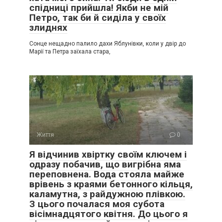
спідниці прийшла! Якби не мій
Петро, так би й сиділа у своїх
злиднях
Сонце нещадно палило дахи Яблунівки, коли у двір до
Марії та Петра заїхала стара,
Життя
0
Я відчинив хвіртку своїм ключем і
одразу побачив, що вигрібна яма
переповнена. Вода стояла майже
врівень з краями бетонного кільця,
каламутна, з райдужною плівкою.
З цього почалася моя субота
вісімнадцятого квітня. До цього я