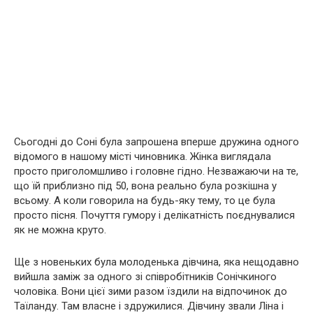
Сьогодні до Соні була запрошена вперше дружина одного
відомого в нашому місті чиновника. Жінка виглядала
просто приголомшливо і головне гідно. Незважаючи на те,
що їй приблизно під 50, вона реально була розкішна у
всьому. А коли говорила на будь-яку тему, то це була
просто пісня. Почуття гумору і делікатність поєднувалися
як не можна круто.
Ще з новеньких була молоденька дівчина, яка нещодавно
вийшла заміж за одного зі співробітників Сонічкиного
чоловіка. Вони цієї зими разом їздили на відпочинок до
Таїланду. Там власне і здружилися. Дівчину звали Ліна і