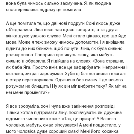
вона була чимось сильно засмучена. Я, як людина
спостережлива, відразу це помітила.
А ще помітила те, що дві нові подруги Соні якось дуже
об’єдналися. Ліна весь час щось говорить, а та друга
жінка дуже уважно слухає. Мені стало цікаво, про що йде
мова. Може я теж зможу чимось допомогти. І я вирішила
підійти до них ближче, щоб почути. Ліна, як була сильно
розчарована. Говорила про якусь жінку, яка мабуть
сильно її образила. Я підійшла на словах: «Вона страшна,
як баба Яга. Просто вміє все це зафарбувати. Неприємна і
кістлява, хитра і зарозуміла. Зуби ці білі вставила і взагалі
в стару перетворилася. Одягнена без смаку. І до всього
розумом не блищить! Ну як він міг вибрати таку? Як міг на
неї мене проміняти?».
Я все зрозуміла, хоч і чула вже закінчення розповіді.
Тільки хотіла підтримати Ліну, поспівчувати, як дружина
відомого чиновника каже: «Так, це прикро! У Вашого
чоловіка, мабуть, смак зіпсувався! А мені пощастило, у
мого чоловіка дуже хороший смак! Мені його коханка