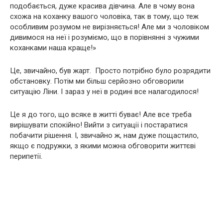
подобається, дуже красива дівчина. Але в чому вона
схожа на коханку вашого чоловіка, так в тому, що теж
особливим розумом не вирізняється! Але ми з чоловіком
дивимося на неї і розуміємо, що в порівнянні з чужими
коханками наша краще!»
Це, звичайно, був жарт. Просто потрібно було розрядити
обстановку. Потім ми більш серйозно обговорили
ситуацію Ліни. І зараз у неї в родині все налагодилося!
Це я до того, що всяке в житті буває! Але все треба
вирішувати спокійно! Вийти з ситуації і постаратися
побачити рішення. І, звичайно ж, нам дуже пощастило,
якщо є подружки, з якими можна обговорити життєві
перипетії.