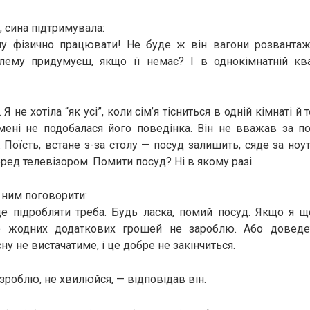
, сина підтримувала:
у фізично працювати! Не буде ж він вагони розвантажув
лему придумуєш, якщо її немає? І в однокімнатній кв
Я не хотіла “як усі”, коли сім’я тісниться в одній кімнаті й 
ені не подобалася його поведінка. Він не вважав за по
Поїсть, встане з-за столу — посуд залишить, сяде за ноут
еред телевізором. Помити посуд? Ні в якому разі.
 ним поговорити:
ще підробляти треба. Будь ласка, помий посуд. Якщо я щ
то жодних додаткових грошей не зароблю. Або доведе
сну не вистачатиме, і це добре не закінчиться.
зроблю, не хвилюйся, — відповідав він.