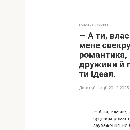
Головна
»
Життя
— А ти, вла
мене свекру
романтика, 
дружини й г
ти ідеал.
Дата публікації:
20.10.2025
— А ти, власне,
суцільна романти
зауваження. Не д