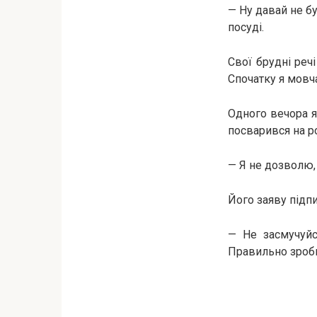
— Ну давай не бу
посуді.
Свої брудні реч
Спочатку я мовча
Одного вечора я
посварився на р
— Я не дозволю,
Його заяву підпи
— Не засмучуйс
Правильно зроби