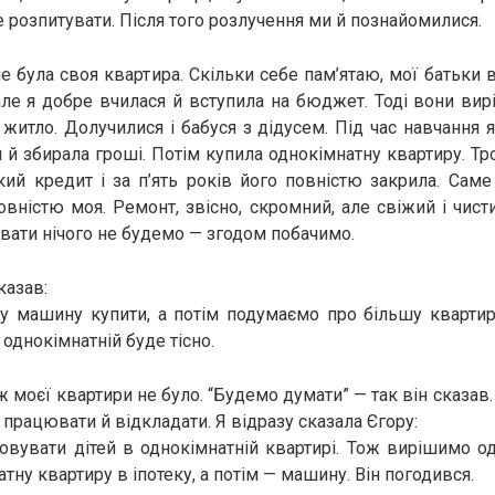
е розпитувати. Після того розлучення ми й познайомилися.
не була своя квартира. Скільки себе пам’ятаю, мої батьки 
але я добре вчилася й вступила на бюджет. Тоді вони вир
 житло. Долучилися і бабуся з дідусем. Під час навчання 
 й збирала гроші. Потім купила однокімнатну квартиру. Тр
ий кредит і за п’ять років його повністю закрила. Сам
овністю моя. Ремонт, звісно, скромний, але свіжий і чист
ати нічого не будемо — згодом побачимо.
казав:
у машину купити, а потім подумаємо про більшу квартир
 однокімнатній буде тісно.
моєї квартири не було. “Будемо думати” — так він сказав.
о працювати й відкладати. Я відразу сказала Єгору:
овувати дітей в однокімнатній квартирі. Тож вирішимо о
ну квартиру в іпотеку, а потім — машину. Він погодився.