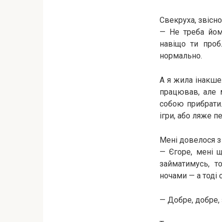
Свекруха, звісно
— Не треба йом
навіщо ти проб
нормально.
А я жила інакше. 
працював, але м
собою прибрати. 
ігри, або ляже п
Мені довелося з
— Єгоре, мені 
займатимусь, 
ночами — а тоді 
— Добре, добре, 