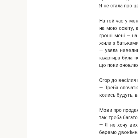
Я не стала про ц
На той час у ме
на мою освіту, 
гроші мені — на
жила з батьками
— узяла невелик
квартира була п
що поки оновлюв
Єгор до весілля 
— Треба спочатк
колись будуть, в
Мови про продаж 
так: треба багат
— Я не хочу вих
беремо двокімнат