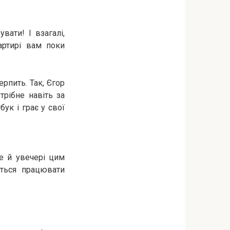
ати! І взагалі,
артирі вам поки
терпить. Так, Єгор
трібне навіть за
бук і грає у свої
е й увечері цим
ться працювати