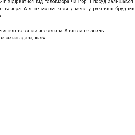
міг відірватися від телевізора чи ігор. І посуд залишався
до вечора. А я не могла, коли у мене у раковині брудни
.
ся поговорити з чоловіком. А він лише зітхав:
и ж не нагадала, люба.