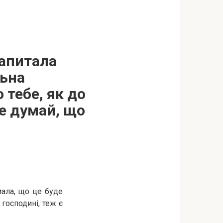
запитала
льна
 тебе, як до
е думай, що
мала, що це буде
 господині, теж є