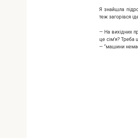
Я знайшла підро
теж загорівся і
— На вихідних пр
це сім’я? Треба 
— “машини немає