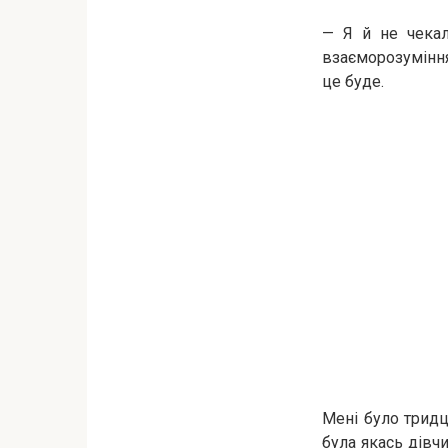
— Я й не чекал
взаєморозуміння,
це буде.
Мені було тридц
була якась дівчи