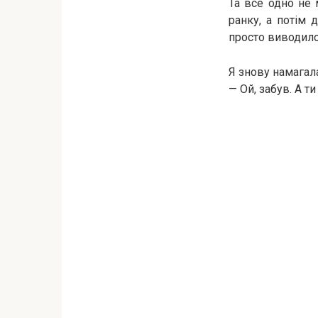
Та все одно не 
ранку, а потім 
просто виводило
Я знову намагала
— Ой, забув. А т