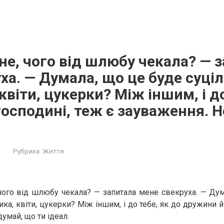
сне, чого від шлюбу чекала? — 
ха. — Думала, що це буде суці
квіти, цукерки? Між іншим, і до
осподині, теж є зауваження. Н
Рубрика:
Життя
 чого від шлюбу чекала? — запитала мене свекруха. — Ду
ка, квіти, цукерки? Між іншим, і до тебе, як до дружини й
умай, що ти ідеал.