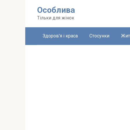
Перейти
Особлива
до
вмісту
Тільки для жінок
Здоров’я і краса
Стосунки
Жит