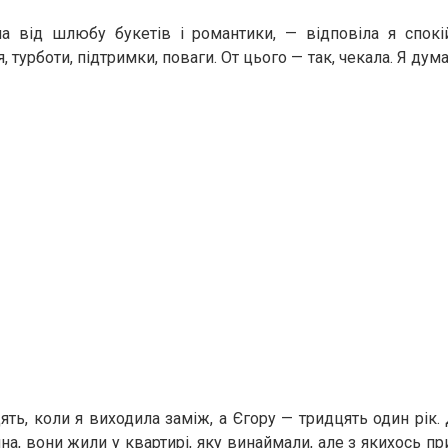
а від шлюбу букетів і романтики, — відповіла я спокі
 турботи, підтримки, поваги. От цього — так, чекала. Я думал
ять, коли я виходила заміж, а Єгору — тридцять один рік.
на, вони жили у квартирі, яку винаймали, але з якихось п