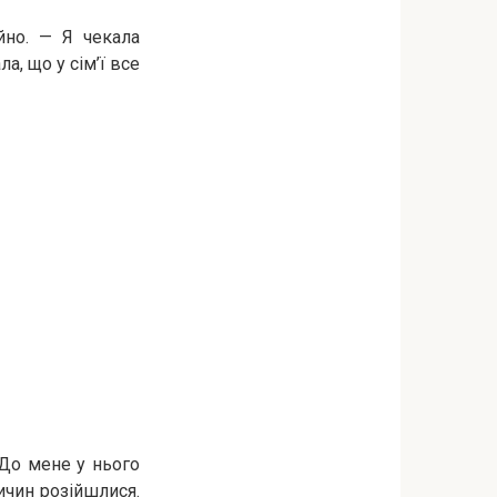
йно. — Я чекала
а, що у сім’ї все
 До мене у нього
ричин розійшлися.