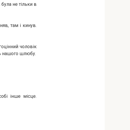
 була не тільки в
яв, там і кинув.
гоцінний чоловік
ць нашого шлюбу.
обі інше місце.