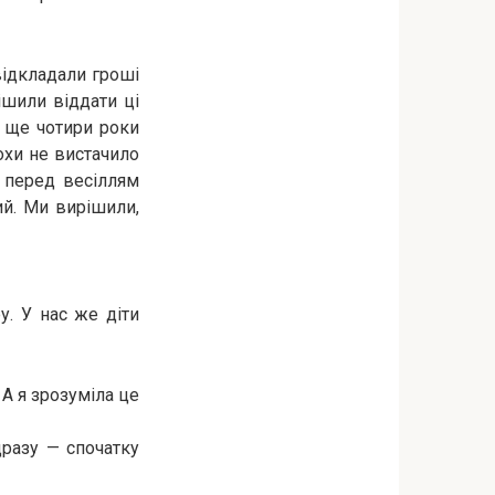
відкладали гроші
ішили віддати ці
я ще чотири роки
охи не вистачило
е перед весіллям
ий. Ми вирішили,
у. У нас же діти
 А я зрозуміла це
дразу — спочатку