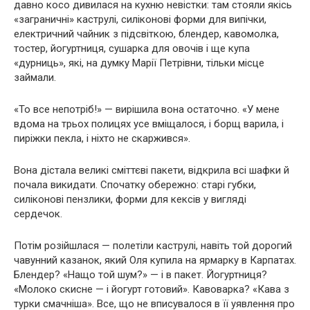
давно косо дивилася на кухню невістки: там стояли якісь
«заграничні» каструлі, силіконові форми для випічки,
електричний чайник з підсвіткою, блендер, кавомолка,
тостер, йогуртниця, сушарка для овочів і ще купа
«дурниць», які, на думку Марії Петрівни, тільки місце
займали.
«То все непотріб!» — вирішила вона остаточно. «У мене
вдома на трьох полицях усе вміщалося, і борщ варила, і
пиріжки пекла, і ніхто не скаржився».
Вона дістала великі сміттєві пакети, відкрила всі шафки й
почала викидати. Спочатку обережно: старі губки,
силіконові пензлики, форми для кексів у вигляді
сердечок.
Потім розійшлася — полетіли каструлі, навіть той дорогий
чавунний казанок, який Оля купила на ярмарку в Карпатах.
Блендер? «Нащо той шум?» — і в пакет. Йогуртниця?
«Молоко скисне — і йогурт готовий». Кавоварка? «Кава з
турки смачніша». Все, що не вписувалося в її уявлення про