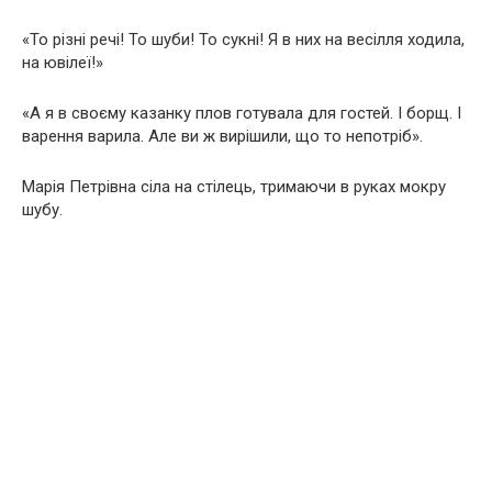
«То різні речі! То шуби! То сукні! Я в них на весілля ходила,
на ювілеї!»
«А я в своєму казанку плов готувала для гостей. І борщ. І
варення варила. Але ви ж вирішили, що то непотріб».
Марія Петрівна сіла на стілець, тримаючи в руках мокру
шубу.