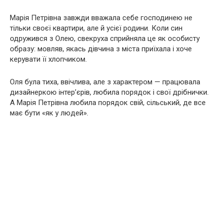
Марія Петрівна завжди вважала себе господинею не
тільки своєї квартири, але й усієї родини. Коли син
одружився з Олею, свекруха сприйняла це як особисту
образу: мовляв, якась дівчина з міста приїхала і хоче
керувати її хлопчиком.
Оля була тиха, ввічлива, але з характером — працювала
дизайнеркою інтер’єрів, любила порядок і свої дрібнички.
А Марія Петрівна любила порядок свій, сільський, де все
має бути «як у людей».