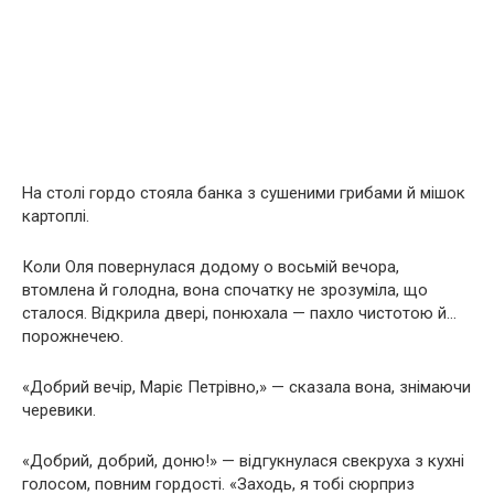
На столі гордо стояла банка з сушеними грибами й мішок
картоплі.
Коли Оля повернулася додому о восьмій вечора,
втомлена й голодна, вона спочатку не зрозуміла, що
сталося. Відкрила двері, понюхала — пахло чистотою й…
порожнечею.
«Добрий вечір, Маріє Петрівно,» — сказала вона, знімаючи
черевики.
«Добрий, добрий, доню!» — відгукнулася свекруха з кухні
голосом, повним гордості. «Заходь, я тобі сюрприз