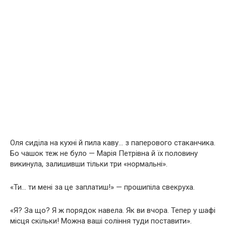
Оля сиділа на кухні й пила каву… з паперового стаканчика.
Бо чашок теж не було — Марія Петрівна й їх половину
викинула, залишивши тільки три «нормальні».
«Ти… ти мені за це заплатиш!» — прошипіла свекруха.
«Я? За що? Я ж порядок навела. Як ви вчора. Тепер у шафі
місця скільки! Можна ваші соління туди поставити».