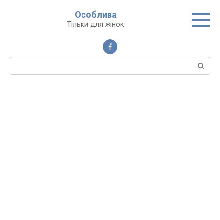
Перейти
Особлива
до
Тільки для жінок
вмісту
Пошук: