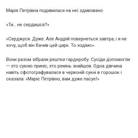
Марія Петрівна подивилася на неї здивовано.
«Ти… не сердишся?»
«Серджуся. Дуже. Але Андрій повернеться завтра, і я не
хочу, щоб він бачив цей цирк. То ходімо».
Вони разом зібрали рештки гардеробу. Сусіди допомогли
— хто сукню приніс, хто ремінь знайшов. Одна дівчина
навіть сфотографувалася в червоній сукні в горошок і
сказала: «Маріє Петрівно, вам дуже пасує!»