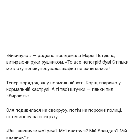
«Викинула!» — радісно повідомила Марія Петрівна,
витираючи руки рушником. «То все непотріб був! Стільки
мотлоху понакуповувала, шафки не зачинялися!
Тепер порядок, як у нормальній хаті. Борщ зваримо у
нормальній каструлі. А ті твої штучки — тільки пил
збирають».
Оля подивилася на свекруху, потім на порожні полиці,
потім знову на свекруху.
«Ви… викинули мої речі? Мої каструлі? Мій блендер? Мій
казанок?»