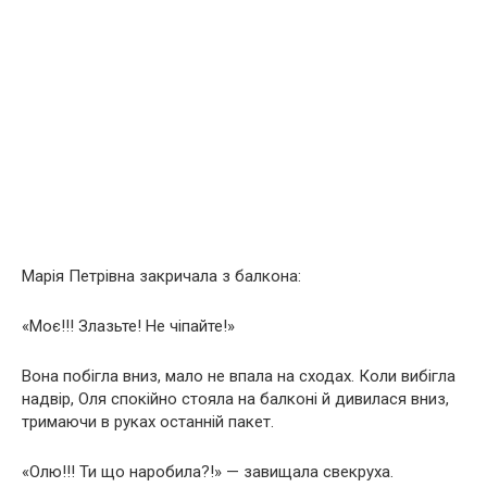
Марія Петрівна закричала з балкона:
«Моє!!! Злазьте! Не чіпайте!»
Вона побігла вниз, мало не впала на сходах. Коли вибігла
надвір, Оля спокійно стояла на балконі й дивилася вниз,
тримаючи в руках останній пакет.
«Олю!!! Ти що наробила?!» — завищала свекруха.