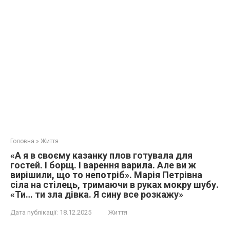
Головна
»
Життя
«А я в своєму казанку плов готувала для
гостей. І борщ. І варення варила. Але ви ж
вирішили, що то непотріб». Марія Петрівна
сіла на стілець, тримаючи в руках мокру шубу.
«Ти… ти зла дівка. Я сину все розкажу»
Дата публікації:
18.12.2025
Життя