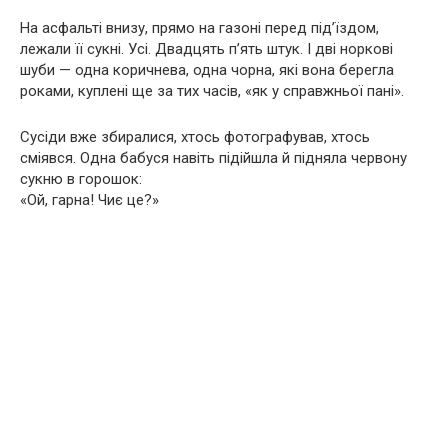
На асфальті внизу, прямо на газоні перед під’їздом,
лежали її сукні. Усі. Двадцять п’ять штук. І дві норкові
шуби — одна коричнева, одна чорна, які вона берегла
роками, куплені ще за тих часів, «як у справжньої пані».
Сусіди вже збиралися, хтось фотографував, хтось
сміявся. Одна бабуся навіть підійшла й підняла червону
сукню в горошок:
«Ой, гарна! Чиє це?»