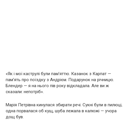
«Як і мої каструлі були пам’яттю. Казанок з Карпат —
пам’ять про поїздку з Андрієм. Подарунок на річницю.
Блендер — я на нього пів року відкладала. Але ви ж
сказали: непотріб».
Марія Петрівна кинулася збирати речі. Сукні були в пилюці,
одна порвалася об кущ, шуба лежала в калюжі — учора
дощ був.