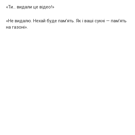
«Ти… видали це відео!»
«Не видалю. Нехай буде пам’ять. Як і ваші сукні — пам’ять
на газоні».