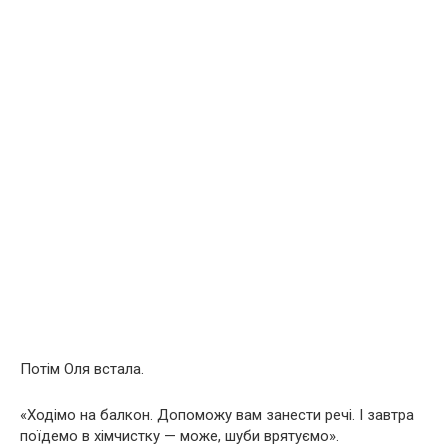
Потім Оля встала.
«Ходімо на балкон. Допоможу вам занести речі. І завтра
поїдемо в хімчистку — може, шуби врятуємо».