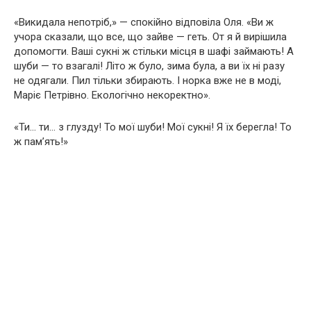
«Викидала непотріб,» — спокійно відповіла Оля. «Ви ж
учора сказали, що все, що зайве — геть. От я й вирішила
допомогти. Ваші сукні ж стільки місця в шафі займають! А
шуби — то взагалі! Літо ж було, зима була, а ви їх ні разу
не одягали. Пил тільки збирають. І норка вже не в моді,
Маріє Петрівно. Екологічно некоректно».
«Ти… ти… з глузду! То мої шуби! Мої сукні! Я їх берегла! То
ж пам’ять!»