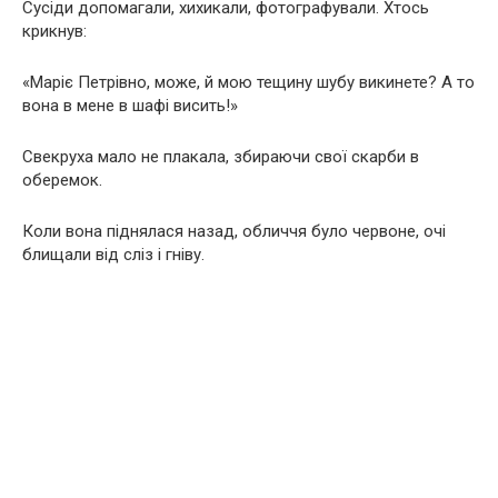
Сусіди допомагали, хихикали, фотографували. Хтось
крикнув:
«Маріє Петрівно, може, й мою тещину шубу викинете? А то
вона в мене в шафі висить!»
Свекруха мало не плакала, збираючи свої скарби в
оберемок.
Коли вона піднялася назад, обличчя було червоне, очі
блищали від сліз і гніву.