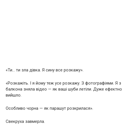
«Ти… ти зла дівка. Я сину все розкажу».
«Розкажіть. І я йому теж усе розкажу. З фотографіями. Я з
балкона зняла відео — як ваші шуби летіли. Дуже ефектно
вийшло.
Особливо чорна — як парашут розкрилася».
Свекруха завмерла.