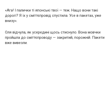
«Ага! І палички ті японські твої — теж. Нащо вони такі
дорогі? Я їх у сміттєпровід спустила. Усе в пакетах, уже
внизу».
Оля відчула, як усередині щось стиснуло. Вона мовчки
пройшла до сміттєпроводу — закритий, порожній. Пакети
вже вивезли.