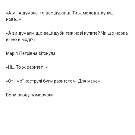
«А я… я думала, то все дурниці. Ти ж молода, купиш
нове…»
«А ви думали, що ваші шуби теж нові купите? Чи що норка
вічно в моді?»
Марія Петрівна зітхнула.
«Ні… То ж раритет…»
«От і мої каструлі були раритетом. Для мене».
Вони знову помовчали.