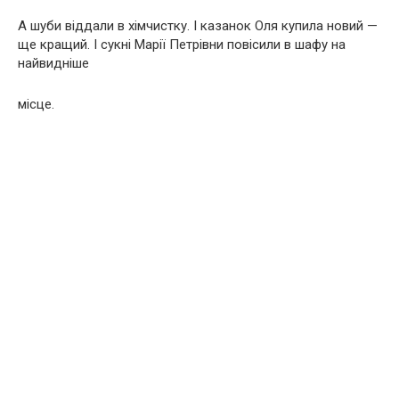
А шуби віддали в хімчистку. І казанок Оля купила новий —
ще кращий. І сукні Марії Петрівни повісили в шафу на
найвидніше
місце.