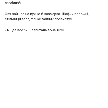
зробила!»
Оля зайшла на кухню й завмерла. Шафки порожні,
стільниця гола, тільки чайник посвистує.
«А… де все?» — запитала вона тихо.