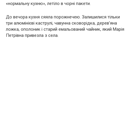
«нормальну кухню», летіло в чорні пакети.
До вечора кухня сяяла порожнечею. Залишилися тільки
три алюмінієві каструлі, чавунна сковорідка, дерев’яна
ложка, ополоник і старий емальований чайник, який Марія
Петрівна привезла з села.