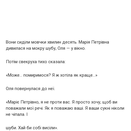
Вони сиділи мовчки хвилин десять. Марія Петрівна
дивилася на мокру шубу, Оля — у вікно.
Потім свекруха тихо сказала:
«Може… помиримося? Я ж хотіла як краще…»
Оля повернулася до неї.
«Маріє Петрівно, я не проти вас. Я просто хочу, щоб ви
поважали мої речі. Як я поважаю ваші. Я ваши сукні ніколи
не чіпала. І
шуби. Хай би собі висіли».