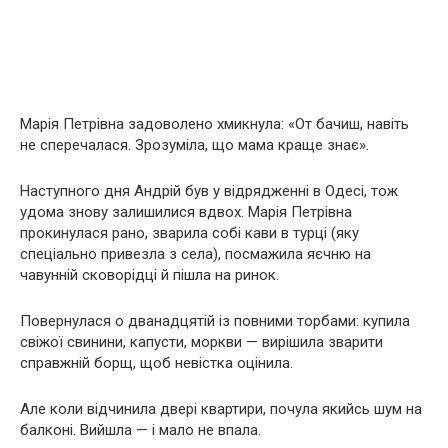
Марія Петрівна задоволено хмикнула: «От бачиш, навіть
не сперечалася. Зрозуміла, що мама краще знає».
Наступного дня Андрій був у відрядженні в Одесі, тож
удома знову залишилися вдвох. Марія Петрівна
прокинулася рано, зварила собі кави в турці (яку
спеціально привезла з села), посмажила яєчню на
чавунній сковорідці й пішла на ринок.
Повернулася о дванадцятій із повними торбами: купила
свіжої свинини, капусти, моркви — вирішила зварити
справжній борщ, щоб невістка оцінила.
Але коли відчинила двері квартири, почула якийсь шум на
балконі. Вийшла — і мало не впала.