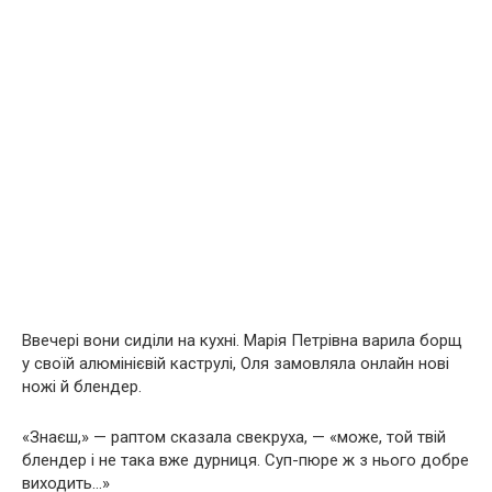
Ввечері вони сиділи на кухні. Марія Петрівна варила борщ
у своїй алюмінієвій каструлі, Оля замовляла онлайн нові
ножі й блендер.
«Знаєш,» — раптом сказала свекруха, — «може, той твій
блендер і не така вже дурниця. Суп-пюре ж з нього добре
виходить…»