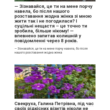
— Зізнавайся, це ти на мене порчу
навела, бо після нашого
розставання жодна жінка зі мною
жити так і не погодилася? І
суцільні нещастя – це точно ти
зробила, більше нікому! —
впевнено запитав колишній у
повідомленні через 8 років.
— Зізнавайся, це ти на мене порчу навела, бо після
нашого розставання жодна жінка
Життя
0
Свекруха, Галина Петрівна, під час
своїх рідкісних візитів ніколи не