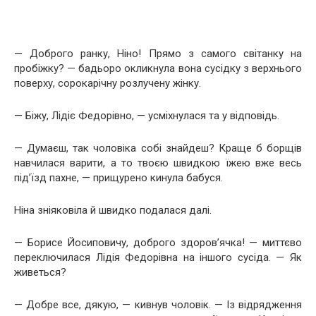
— Доброго ранку, Ніно! Прямо з самого світанку на
пробіжку? — бадьоро окликнула вона сусідку з верхнього
поверху, сорокарічну розлучену жінку.
— Біжу, Лідіє Федорівно, — усміхнулася та у відповідь.
— Думаєш, так чоловіка собі знайдеш? Краще б борщів
навчилася варити, а то твоєю швидкою їжею вже весь
під’їзд пахне, — прищурено кинула бабуся.
Ніна зніяковіла й швидко подалася далі.
— Борисе Йосиповичу, доброго здоров’ячка! — миттєво
переключилася Лідія Федорівна на іншого сусіда. — Як
живеться?
— Добре все, дякую, — кивнув чоловік. — Із відрядження