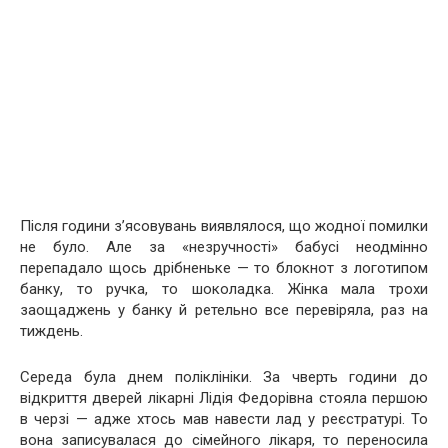
Після години з’ясовувань виявлялося, що жодної помилки
не було. Але за «незручності» бабусі неодмінно
перепадало щось дрібненьке — то блокнот з логотипом
банку, то ручка, то шоколадка. Жінка мала трохи
заощаджень у банку й ретельно все перевіряла, раз на
тиждень.
Середа була днем поліклініки. За чверть години до
відкриття дверей лікарні Лідія Федорівна стояла першою
в черзі — адже хтось мав навести лад у реєстратурі. То
вона записувалася до сімейного лікаря, то переносила