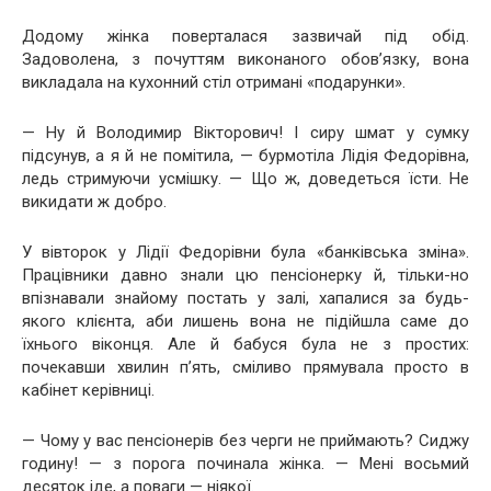
Додому жінка поверталася зазвичай під обід.
Задоволена, з почуттям виконаного обов’язку, вона
викладала на кухонний стіл отримані «подарунки».
— Ну й Володимир Вікторович! І сиру шмат у сумку
підсунув, а я й не помітила, — бурмотіла Лідія Федорівна,
ледь стримуючи усмішку. — Що ж, доведеться їсти. Не
викидати ж добро.
У вівторок у Лідії Федорівни була «банківська зміна».
Працівники давно знали цю пенсіонерку й, тільки-но
впізнавали знайому постать у залі, хапалися за будь-
якого клієнта, аби лишень вона не підійшла саме до
їхнього віконця. Але й бабуся була не з простих:
почекавши хвилин п’ять, сміливо прямувала просто в
кабінет керівниці.
— Чому у вас пенсіонерів без черги не приймають? Сиджу
годину! — з порога починала жінка. — Мені восьмий
десяток іде, а поваги — ніякої.