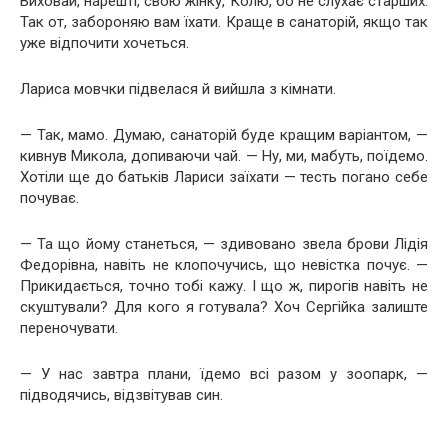
Виховай, нарешті, свою жінку, Колю, бо не слухає старших.
Так от, забороняю вам їхати. Краще в санаторій, якщо так
уже відпочити хочеться.
Лариса мовчки підвелася й вийшла з кімнати.
— Так, мамо. Думаю, санаторій буде кращим варіантом, —
кивнув Микола, допиваючи чай. — Ну, ми, мабуть, поїдемо.
Хотіли ще до батьків Лариси заїхати — тесть погано себе
почуває.
— Та що йому станеться, — здивовано звела брови Лідія
Федорівна, навіть не клопочучись, що невістка почує. —
Прикидається, точно тобі кажу. І що ж, пирогів навіть не
скуштували? Для кого я готувала? Хоч Сергійка залиште
переночувати.
— У нас завтра плани, їдемо всі разом у зоопарк, —
підводячись, відзвітував син.