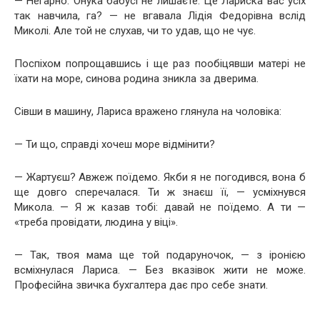
— Негарно. Онука бабусі не лишаєте. Це Лариска вас усіх
так навчила, га? — не вгавала Лідія Федорівна вслід
Миколі. Але той не слухав, чи то удав, що не чує.
Поспіхом попрощавшись і ще раз пообіцявши матері не
їхати на море, синова родина зникла за дверима.
Сівши в машину, Лариса вражено глянула на чоловіка:
— Ти що, справді хочеш море відмінити?
— Жартуєш? Авжеж поїдемо. Якби я не погодився, вона б
ще довго сперечалася. Ти ж знаєш її, — усміхнувся
Микола. — Я ж казав тобі: давай не поїдемо. А ти —
«треба провідати, людина у віці».
— Так, твоя мама ще той подаруночок, — з іронією
всміхнулася Лариса. — Без вказівок жити не може.
Професійна звичка бухгалтера дає про себе знати.