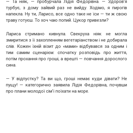
— Та ніяк, — пробурчала Лідія Федорівна. — Здоров’я
турбує, з дому зайвий раз не вийду. Ходімо, я пирогів
напекла. Ну ти, Ларисо, все одно таке не їси — ти ж свою
траву готуєш. То хоч чаю попий. Цукор привезли?
Лариса стримано кивнула. Свекруха ніяк не могла
змиритися з її захопленням вегетаріанством і не добирала
слів. Кожен їхній візит до «мами» відбувався за одним і
тим самим сценарієм: спочатку розповідь про життя,
потім прохання про гроші, а врешті — повчання дорослого
сина.
— У відпустку? Та ви що, гроші немає куди дівати? Не
пущу! — категорично заявила Лідія Федорівна, почувши
про плани молодої сім’ї поїхати на море.