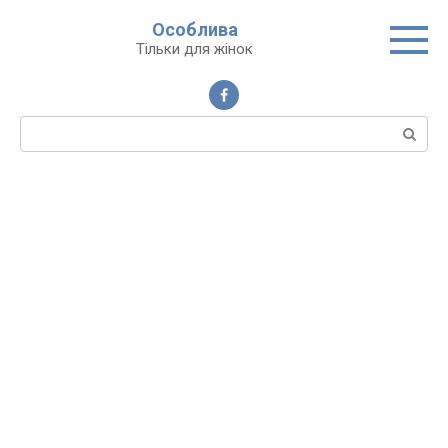
Перейти
Особлива
до
Тільки для жінок
вмісту
Пошук: