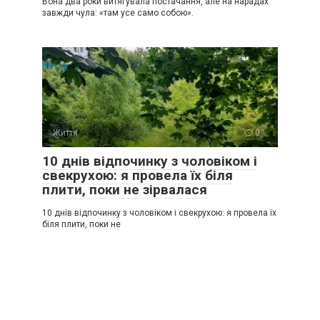
Вона два роки витягувала постачання, але на нарадах
завжди чула: «там усе само собою».
Життя
0
10 днів відпочинку з чоловіком і
свекрухою: я провела їх біля
плити, поки не зірвалася
10 днів відпочинку з чоловіком і свекрухою: я провела їх
біля плити, поки не