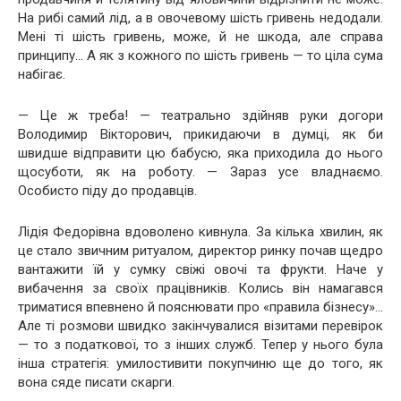
На рибі самий лід, а в овочевому шість гривень недодали.
Мені ті шість гривень, може, й не шкода, але справа
принципу… А як з кожного по шість гривень — то ціла сума
набігає.
— Це ж треба! — театрально здійняв руки догори
Володимир Вікторович, прикидаючи в думці, як би
швидше відправити цю бабусю, яка приходила до нього
щосуботи, як на роботу. — Зараз усе владнаємо.
Особисто піду до продавців.
Лідія Федорівна вдоволено кивнула. За кілька хвилин, як
це стало звичним ритуалом, директор ринку почав щедро
вантажити їй у сумку свіжі овочі та фрукти. Наче у
вибачення за своїх працівників. Колись він намагався
триматися впевнено й пояснювати про «правила бізнесу»…
Але ті розмови швидко закінчувалися візитами перевірок
— то з податкової, то з інших служб. Тепер у нього була
інша стратегія: умилостивити покупчиню ще до того, як
вона сяде писати скарги.