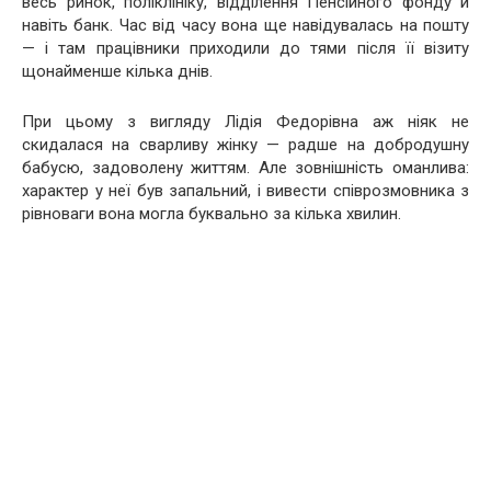
весь ринок, поліклініку, відділення Пенсійного фонду й
навіть банк. Час від часу вона ще навідувалась на пошту
— і там працівники приходили до тями після її візиту
щонайменше кілька днів.
При цьому з вигляду Лідія Федорівна аж ніяк не
скидалася на сварливу жінку — радше на добродушну
бабусю, задоволену життям. Але зовнішність оманлива:
характер у неї був запальний, і вивести співрозмовника з
рівноваги вона могла буквально за кілька хвилин.