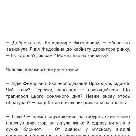
— Доброго дня, Володимире Вікторовичу, — обережно
зазирнула Лідія Федорівна до кабінету директора ринку.
— Як здоров’я, як самі? Можна вас на хвилинку?
Чоловік поважного віку усміхнувся.
— Лідіє Федорівно! Яка несподіванка! Проходьте, сідайте.
Чай, каву? Персики, виноград — пригощайтеся. Що
трапилося цього сонячного дня? Невже знову хтось
обрахував? — защебетав начальник, киваючи на стілець.
— Гірше! — важко опускаючись на табурет, який чемно
підсунув директор, вигукнула жінка й одразу витягла з
сумки блокнот. — От дивись: у м’ясному відділі
продавчиня й телятину від яловичини відрізнити не може.