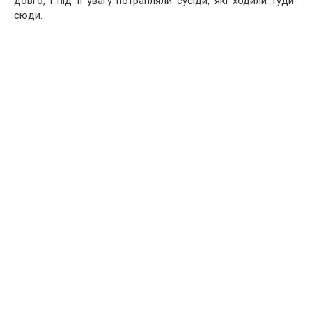
довго, і під її увагу потрапляли сусіди, які ходили туди-
сюди.