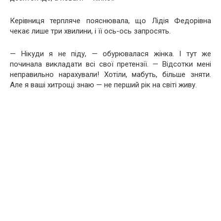
Керівниця терпляче пояснювала, що Лідія Федорівна
чекає лише три хвилини, і її ось-ось запросять.
— Нікуди я не піду, — обурювалася жінка. І тут же
починала викладати всі свої претензії. — Відсотки мені
неправильно нарахували! Хотіли, мабуть, більше зняти.
Але я ваші хитрощі знаю — не перший рік на світі живу.