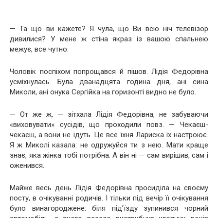
— Та що ви кажете? Я чула, що Ви всю ніч телевізор
дивилися? У мене ж стіна якраз із вашою спальнею
межує, все чутно.
Чоловік поспіхом попрощався й пішов. Лідія Федорівна
усміхнулась. Була дванадцята година дня, ані сина
Миколи, ані онука Сергійка на горизонті видно не було.
— От же ж, — зітхала Лідія Федорівна, не забуваючи
«виховувати» сусідів, що проходили повз. — Чекаєш-
чекаєш, а вони не їдуть. Це все їхня Лариска їх настроює.
Я ж Миколі казала: не одружуйся ти з нею. Мати краще
знає, яка жінка тобі потрібна. А він ні — сам вирішив, сам і
оженився.
Майже весь день Лідія Федорівна просиділа на своєму
посту, в очікуванні родичів. І тільки під вечір її очікування
було винагороджене: біля під’їзду зупинився чорний