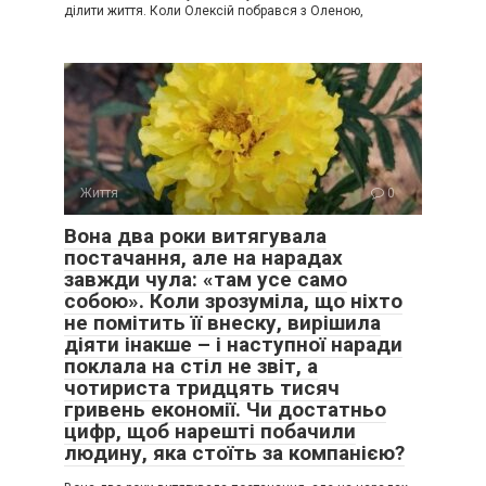
ділити життя. Коли Олексій побрався з Оленою,
Життя
0
Вона два роки витягувала
постачання, але на нарадах
завжди чула: «там усе само
собою». Коли зрозуміла, що ніхто
не помітить її внеску, вирішила
діяти інакше – і наступної наради
поклала на стіл не звіт, а
чотириста тридцять тисяч
гривень економії. Чи достатньо
цифр, щоб нарешті побачили
людину, яка стоїть за компанією?