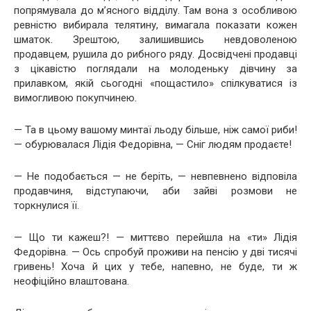
попрямувала до м’ясного відділу. Там вона з особливою
ревністю вибирала телятину, вимагала показати кожен
шматок. Зрештою, залишившись невдоволеною
продавцем, рушила до рибного ряду. Досвідчені продавці
з цікавістю поглядали на молоденьку дівчину за
прилавком, якій сьогодні «пощастило» спілкуватися із
вимогливою покупчинею.
— Та в цьому вашому минтаї льоду більше, ніж самої риби!
— обурювалася Лідія Федорівна, — Сніг людям продаєте!
— Не подобається — не беріть, — невпевнено відповіла
продавчиня, відступаючи, аби зайві розмови не
торкнулися її.
— Що ти кажеш?! — миттєво перейшла на «ти» Лідія
Федорівна. — Ось спробуй проживи на пенсію у дві тисячі
гривень! Хоча й цих у тебе, напевно, не буде, ти ж
неофіційно влаштована.