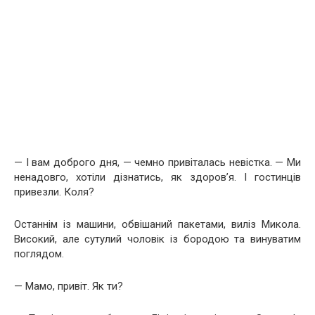
— І вам доброго дня, — чемно привіталась невістка. — Ми
ненадовго, хотіли дізнатись, як здоров’я. І гостинців
привезли. Коля?
Останнім із машини, обвішаний пакетами, виліз Микола.
Високий, але сутулий чоловік із бородою та винуватим
поглядом.
— Мамо, привіт. Як ти?