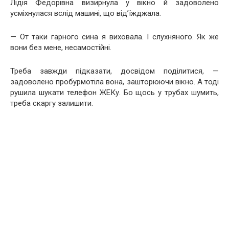
Лідія Федорівна визирнула у вікно й задоволено
усміхнулася вслід машині, що від’їжджала.
— От таки гарного сина я виховала. І слухняного. Як же
вони без мене, несамостійні.
Треба завжди підказати, досвідом поділитися, —
задоволено пробурмотіла вона, зашторюючи вікно. А тоді
рушила шукати телефон ЖЕКу. Бо щось у трубах шумить,
треба скаргу залишити.