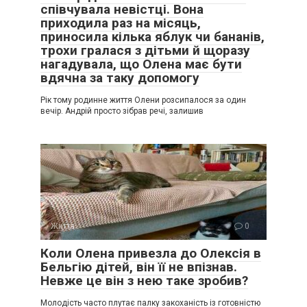
співчувала невістці. Вона
приходила раз на місяць,
приносила кілька яблук чи бананів,
трохи гралася з дітьми й щоразу
нагадувала, що Олена має бути
вдячна за таку допомогу
Рік тому родинне життя Олени розсипалося за один
вечір. Андрій просто зібрав речі, залишив
Життя
0
Коли Олена привезла до Олексія в
Бельгію дітей, він її не впізнав.
Невже це він з нею таке зробив?
Молодість часто плутає палку закоханість із готовністю