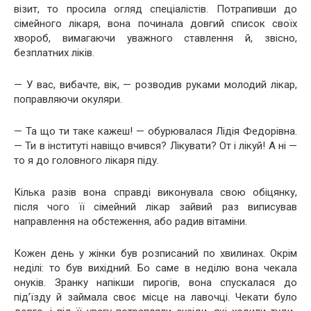
візит, то просила огляд спеціалістів. Потрапивши до
сімейного лікаря, вона починала довгий список своїх
хвороб, вимагаючи уважного ставлення й, звісно,
безплатних ліків.
— У вас, вибачте, вік, — розводив руками молодий лікар,
поправляючи окуляри.
— Та що ти таке кажеш! — обурювалася Лідія Федорівна.
— Ти в інституті навіщо вчився? Лікувати? От і лікуй! А ні —
то я до головного лікаря піду.
Кілька разів вона справді виконувала свою обіцянку,
після чого її сімейний лікар зайвий раз виписував
направлення на обстеження, або радив вітаміни.
Кожен день у жінки був розписаний по хвилинах. Окрім
неділі: то був вихідний. Бо саме в неділю вона чекала
онуків. Зранку напікши пирогів, вона спускалася до
під’їзду й займала своє місце на лавочці. Чекати було