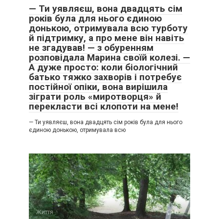
— Ти уявляєш, вона двадцять сім
років була для нього єдиною
донькою, отримувала всю турботу
й підтримку, а про мене він навіть
не згадував! — з обуренням
розповідала Марина своїй колезі. —
А дуже просто: коли біологічний
батько тяжко захворів і потребує
постійної опіки, вона вирішила
зіграти роль «миротворця» й
перекласти всі клопоти на мене!
— Ти уявляєш, вона двадцять сім років була для нього
єдиною донькою, отримувала всю
Життя
0