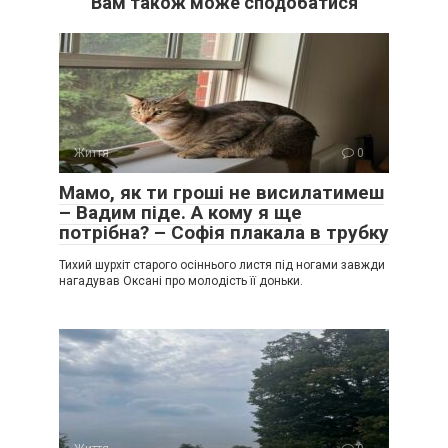
Вам також може сподобатися
Життя
0
Мамо, як ти гроші не висилатимеш
– Вадим піде. А кому я ще
потрібна? – Софія плакала в трубку
Тихий шурхіт старого осіннього листя під ногами завжди
нагадував Оксані про молодість її доньки.