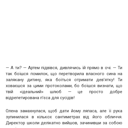
— А ти? — Артем підвівся, дивлячись їй прямо в очі. — Ти
так боїшся помилок, що перетворила власного сина на
залякану дитину, яка боїться отримати дев’ятку! Ти
ховаєшся за цими протоколами, бо боїшся визнати, що
твій «ідеальний» шлюб — це просто добре
відрепетирована п’єса для сусідів!
Олена замахнулася, щоб дати йому ляпаса, але її рука
зупинилася в кількох сантиметрах від його обличчя.
Директор школи делікатно вийшов, зачинивши за собою