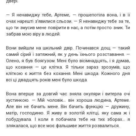
двері.
— Я ненавиджу тебе, Артеме, — прошепотіла вона, і в її
очах нарешті з’явилися сльози. — Я ненавиджу тебе за те,
що ти змусив мене повірити в нас, а потім просто зник. Ти
забрав мою віру в людей.
Вони вийшли на шкільний двір. Починався дощ — такий
самий сірий і затяжний, як у день їхнього розставання. —
Олено, я був боягузом. Мені було вісімнадцять, і я думав,
що кохання — це клітка. Я тільки зараз зрозумів, що
кліткою є життя без кохання. Мені шкода. Кожного дня
всі ці двадцять років мені було шкода.
Вона вперше за довгий час зняла окуляри і витерла очі
хустинкою. — Мій чоловік… він хороша людина, Артеме.
Але він не бачить мене. Він бачить функцію — дружину,
матір, господиню. Я живу в золотій клітці, яку сама ж і
побудувала. І коли я побачила тебе на тих зборах… я
злякалася, що все моє фальшиве життя розвалиться.