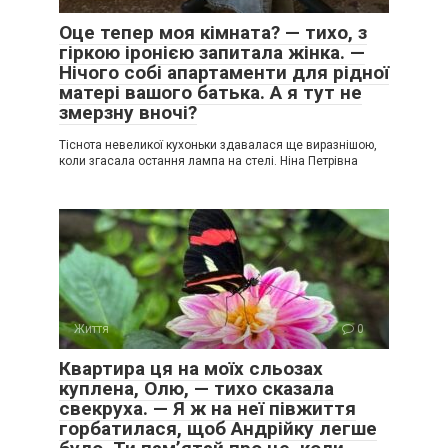
Оце тепер моя кімната? — тихо, з
гіркою іронією запитала жінка. —
Нічого собі апартаменти для рідної
матері вашого батька. А я тут не
змерзну вночі?
Тіснота невеликої кухоньки здавалася ще виразнішою,
коли згасала остання лампа на стелі. Ніна Петрівна
Життя
0
Квартира ця на моїх сльозах
куплена, Олю, — тихо сказала
свекруха. — Я ж на неї півжиття
горбатилася, щоб Андрійку легше