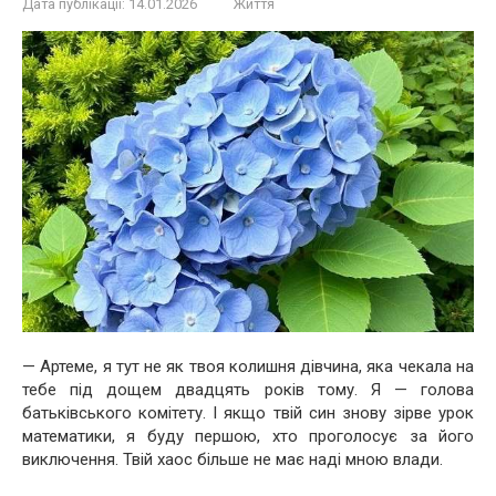
Дата публікації:
14.01.2026
Життя
— Артеме, я тут не як твоя колишня дівчина, яка чекала на
тебе під дощем двадцять років тому. Я — голова
батьківського комітету. І якщо твій син знову зірве урок
математики, я буду першою, хто проголосує за його
виключення. Твій хаос більше не має наді мною влади.