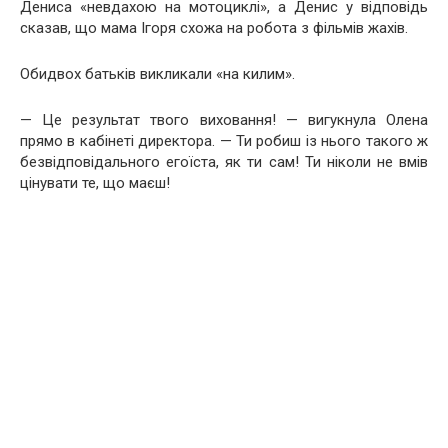
Дениса «невдахою на мотоциклі», а Денис у відповідь
сказав, що мама Ігоря схожа на робота з фільмів жахів.
Обидвох батьків викликали «на килим».
— Це результат твого виховання! — вигукнула Олена
прямо в кабінеті директора. — Ти робиш із нього такого ж
безвідповідального егоїста, як ти сам! Ти ніколи не вмів
цінувати те, що маєш!