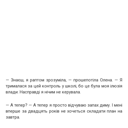
— Знаєш, я раптом зрозуміла, — прошепотіла Олена. — Я
трималася за цей контроль у школі, бо це була моя ілюзія
влади. Насправді я нічим не керувала.
— А тепер? — А тепер я просто відчуваю запах диму. І мені
вперше за двадцять років не хочеться складати план на
завтра.