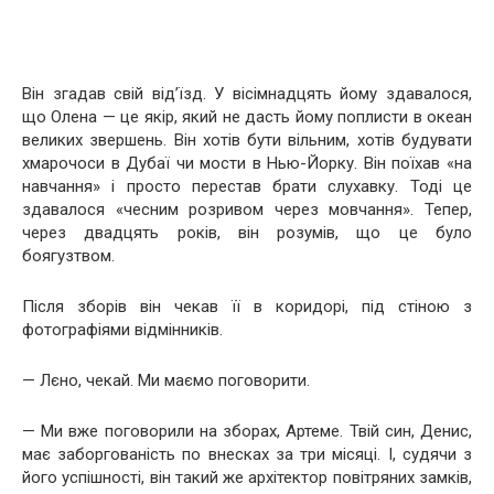
Він згадав свій від’їзд. У вісімнадцять йому здавалося,
що Олена — це якір, який не дасть йому поплисти в океан
великих звершень. Він хотів бути вільним, хотів будувати
хмарочоси в Дубаї чи мости в Нью-Йорку. Він поїхав «на
навчання» і просто перестав брати слухавку. Тоді це
здавалося «чесним розривом через мовчання». Тепер,
через двадцять років, він розумів, що це було
боягузтвом.
Після зборів він чекав її в коридорі, під стіною з
фотографіями відмінників.
— Лєно, чекай. Ми маємо поговорити.
— Ми вже поговорили на зборах, Артеме. Твій син, Денис,
має заборгованість по внесках за три місяці. І, судячи з
його успішності, він такий же архітектор повітряних замків,