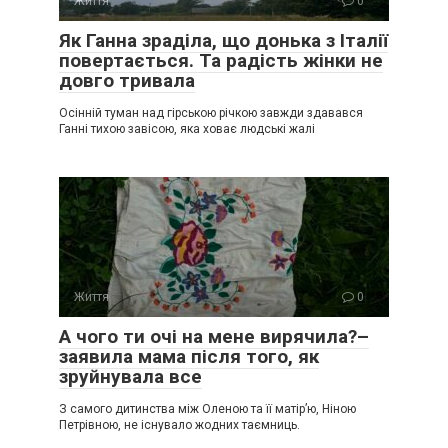
Життя
0
Як Ганна зраділа, що донька з Італії
повертається. Та радість жінки не
довго тривала
Осінній туман над гірською річкою завжди здавався
Ганні тихою завісою, яка ховає людські жалі
Життя
0
А чого ти очі на мене вирячила?–
заявила мама після того, як
зруйнувала все
З самого дитинства між Оленою та її матір’ю, Ніною
Петрівною, не існувало жодних таємниць.