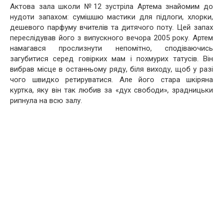
Актова зала школи №12 зустріла Артема знайомим до
нудоти запахом: сумішшю мастики для підлоги, хлорки,
дешевого парфуму вчителів та дитячого поту. Цей запах
переслідував його з випускного вечора 2005 року. Артем
намагався прослизнути непомітно, сподіваючись
загубитися серед говірких мам і похмурих татусів. Він
вибрав місце в останньому ряду, біля виходу, щоб у разі
чого швидко ретируватися. Але його стара шкіряна
куртка, яку він так любив за «дух свободи», зрадницьки
рипнула на всю залу.