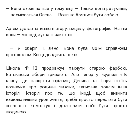
— Вони схожі на нас у тому віці. — Тільки вони розумніші,
— посміхається Олена. — Вони не бояться бути собою.
Артем дістав із кишені стару, вицвілу фотографію. На ній
вони — молоді, зухвалі, закохані.
— Я зберіг її, Лєно. Вона була моїм справжнім
протоколом. Всі ці двадцять років.
Школа №12 продовжує пахнути старою фарбою.
Батьківські збори тривають. Але тепер у журналі 6-Б
класу, де навпроти прізвищ Дениса та Ігоря стоїть
позначка про родинні зв’язки, записана зовсім інша
історія. Історія про те, що іноді, щоб вивчити
найважливіший урок життя, треба просто перестати бути
«головою комітету» і дозволити собі бути просто
людиною.