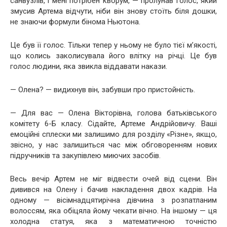
санвузлів, і мені потрібен кворум, — пролунав голос, який
змусив Артема відчути, ніби він знову стоїть біля дошки,
не знаючи формули бінома Ньютона.
Це був її голос. Тільки тепер у ньому не було тієї м’якості,
що колись заколисувала його влітку на річці. Це був
голос людини, яка звикла віддавати накази.
— Олена? — видихнув він, забувши про пристойність.
— Для вас — Олена Вікторівна, голова батьківського
комітету 6-Б класу. Сідайте, Артеме Андрійовичу. Ваші
емоційні сплески ми залишимо для розділу «Різне», якщо,
звісно, у нас залишиться час між обговоренням нових
підручників та закупівлею миючих засобів.
Весь вечір Артем не міг відвести очей від сцени. Він
дивився на Олену і бачив накладення двох кадрів. На
одному — вісімнадцятирічна дівчина з розпатланим
волоссям, яка обіцяла йому чекати вічно. На іншому — ця
холодна статуя, яка з математичною точністю