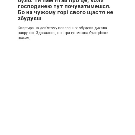
було. Ти пам’ятай про це, коли
господинею тут почуватимешся.
Бо на чужому горі свого щастя не
збудуєш
Квартира на дев’ятому поверсі новобудови дихала
напругою. Здавалося, повітря тут можна було різати
ножем,