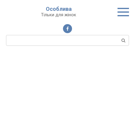
Перейти
Особлива
до
Тільки для жінок
вмісту
Пошук: