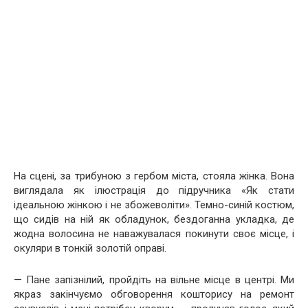
На сцені, за трибуною з гербом міста, стояла жінка. Вона
виглядала як ілюстрація до підручника «Як стати
ідеальною жінкою і не збожеволіти». Темно-синій костюм,
що сидів на ній як обладунок, бездоганна укладка, де
жодна волосина не наважувалася покинути своє місце, і
окуляри в тонкій золотій оправі.
— Пане запізнілий, пройдіть на вільне місце в центрі. Ми
якраз закінчуємо обговорення кошторису на ремонт