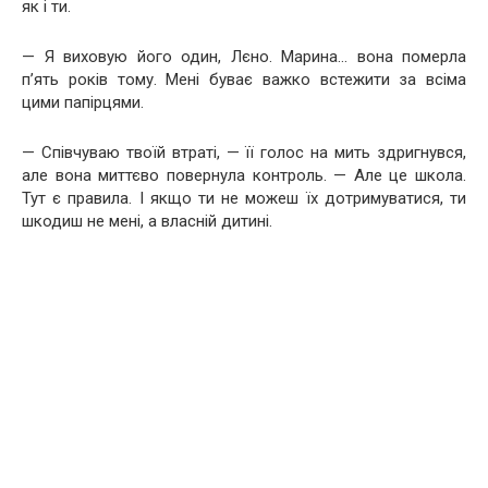
як і ти.
— Я виховую його один, Лєно. Марина… вона померла
п’ять років тому. Мені буває важко встежити за всіма
цими папірцями.
— Співчуваю твоїй втраті, — її голос на мить здригнувся,
але вона миттєво повернула контроль. — Але це школа.
Тут є правила. І якщо ти не можеш їх дотримуватися, ти
шкодиш не мені, а власній дитині.