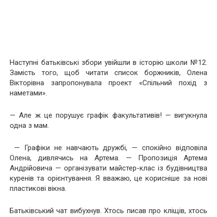
Наступні батьківські збори увійшли в історію школи №12.
Замість того, щоб читати список боржників, Олена
Вікторівна запропонувала проект «Спільний похід з
наметами».
— Але ж це порушує графік факультативів! — вигукнула
одна з мам.
— Графіки не навчають дружбі, — спокійно відповіла
Олена, дивлячись на Артема. — Пропозиція Артема
Андрійовича — організувати майстер-клас із будівництва
куренів та орієнтування. Я вважаю, це корисніше за нові
пластикові вікна.
Батьківський чат вибухнув. Хтось писав про кліщів, хтось