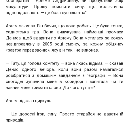
кооператив”. “Артеме Андрійовичу, ви пропустили збір
макулатури. Прошу пояснити сину, що колективна
відповідальність — це база суспільства”.
Артем закипав. Він бачив, що вона робить. Це була тонка,
садистська гра. Вона вишукувала найменші промахи
Дениса, щоб вдарити по Артему. Вона мстилася за кожну
невідправлену в 2005 році смс-ку, за кожну обіцянку
«завтра передзвоню», яку він так і не виконав.
— Тату, ця голова комітету — вона якась відьма, — сказав
Денис одного вечора, коли вони разом намагалися
розібратися з домашнім завданням з географії. — Вона
сьогодні зупинила мене в коридорі і запитала, чи ти
навчив мене тримати слово. До чого тут це?
Артем відклав циркуль.
— Це дорослі ігри, сину. Просто старайся не давати їй
приводів.