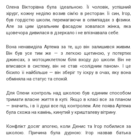
Олена Вікторівна була ідеальною. Її чоловік, успішний
хірург, кожну неділю возив сім’ю в ресторан. Її син, Ігор,
був гордістю школи, перемагаючи в олімпіадах з фізики.
Але за цим ідеальним фасадом ховалася жінка, яка
щовечора дивилася в дзеркало і не впізнавала себе.
Вона ненавиділа Артема за те, що він залишився живим.
Він був усе тим же — з легкою щетиною, у потертих
джинсах, з мотоциклетлом біля входу до школи. Він не
вписався в систему, він не став «солідним паном». І це
бісило її найбільше — він зберіг ту іскру в очах, яку вона
обміняла на статус та спокій.
Для Олени контроль над школою був єдиним способом
тримати власне життя в купі. Якщо в класі все за планом
— значить, і в її душі все під контролем. Але поява Артема
була схожа на камінь, кинутий у кришталеву вітрину.
Конфлікт досяг апогею, коли Денис та Ігор побилися за
школою. Причина була дурною: Ігор назвав батька