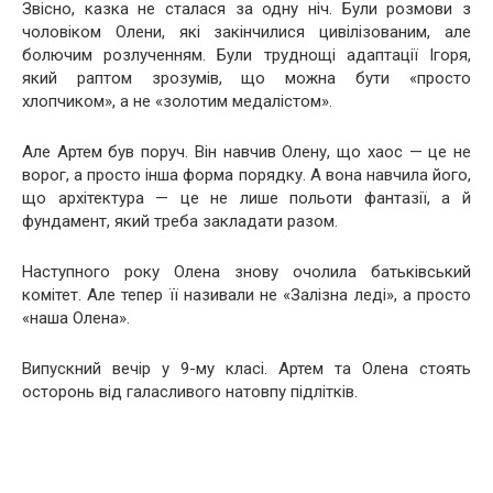
Звісно, казка не сталася за одну ніч. Були розмови з
чоловіком Олени, які закінчилися цивілізованим, але
болючим розлученням. Були труднощі адаптації Ігоря,
який раптом зрозумів, що можна бути «просто
хлопчиком», а не «золотим медалістом».
Але Артем був поруч. Він навчив Олену, що хаос — це не
ворог, а просто інша форма порядку. А вона навчила його,
що архітектура — це не лише польоти фантазії, а й
фундамент, який треба закладати разом.
Наступного року Олена знову очолила батьківський
комітет. Але тепер її називали не «Залізна леді», а просто
«наша Олена».
Випускний вечір у 9-му класі. Артем та Олена стоять
осторонь від галасливого натовпу підлітків.