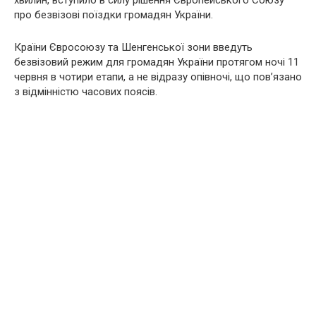
хвилин, вступило в силу рішення Європейського Союзу
про безвізові поїздки громадян України.
Країни Євросоюзу та Шенгенської зони введуть
безвізовий режим для громадян України протягом ночі 11
червня в чотири етапи, а не відразу опівночі, що пов’язано
з відмінністю часових поясів.