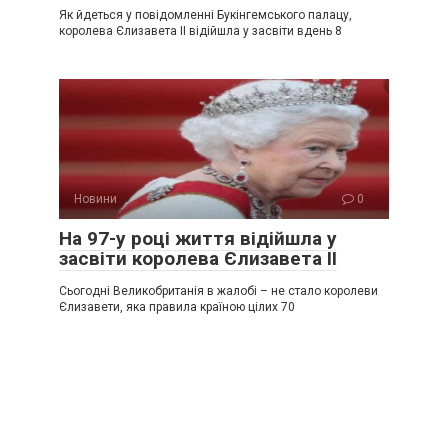
Як йдеться у повідомленні Букінгемського палацу,
королева Єлизавета ІІ відійшла у засвіти вдень 8
Новини
0
На 97-у році життя відійшла у
засвіти королева Єлизавета ІІ
Сьогодні Великобританія в жалобі – не стало королеви
Єлизавети, яка правила країною цілих 70