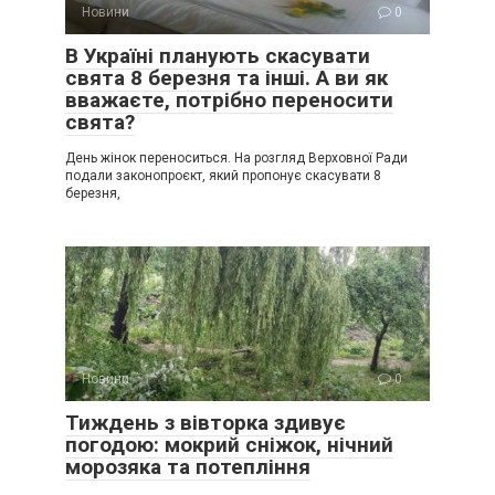
Новини
0
В Україні планують скасувати
свята 8 березня та інші. А ви як
вважаєте, потрібно переносити
свята?
День жінок переноситься. На розгляд Верховної Ради
подали законопроєкт, який пропонує скасувати 8
березня,
Новини
0
Тиждень з вівторка здивує
погодою: мокрий сніжок, нічний
морозяка та потепління