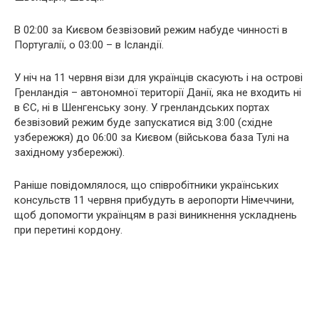
В 02:00 за Києвом безвізовий режим набуде чинності в
Португалії, о 03:00 – в Ісландії.
У ніч на 11 червня візи для українців скасують і на острові
Гренландія – автономної території Данії, яка не входить ні
в ЄС, ні в Шенгенську зону. У гренландських портах
безвізовий режим буде запускатися від 3:00 (східне
узбережжя) до 06:00 за Києвом (військова база Тулі на
західному узбережжі).
Раніше повідомлялося, що співробітники українських
консульств 11 червня прибудуть в аеропорти Німеччини,
щоб допомогти українцям в разі виникнення ускладнень
при перетині кордону.