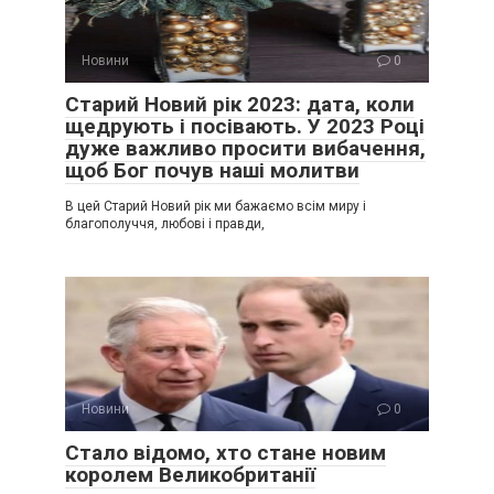
Новини
0
Старий Новий рік 2023: дата, коли
щедрують і посівають. У 2023 Році
дуже важливо просити вибачення,
щоб Бог почув наші молитви
В цей Старий Новий рік ми бажаємо всім миру і
благополуччя, любові і правди,
Новини
0
Стало відомо, хто стане новим
королем Великобританії