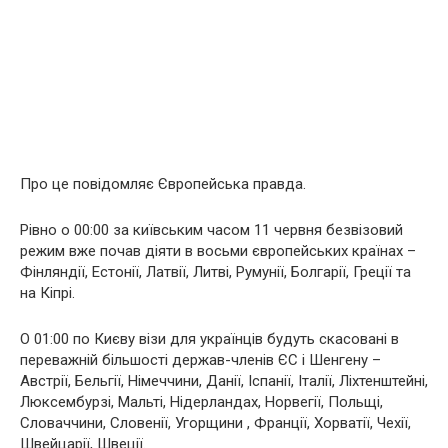
Про це повідомляє Європейська правда.
Рівно о 00:00 за київським часом 11 червня безвізовий
режим вже почав діяти в восьми європейських країнах –
Фінляндії, Естонії, Латвії, Литві, Румунії, Болгарії, Греції та
на Кіпрі.
О 01:00 по Києву візи для українців будуть скасовані в
переважній більшості держав-членів ЄС і Шенгену –
Австрії, Бельгії, Німеччини, Данії, Іспанії, Італії, Ліхтенштейні,
Люксембурзі, Мальті, Нідерландах, Норвегії, Польщі,
Словаччини, Словенії, Угорщини , Франції, Хорватії, Чехії,
Швейцарії, Швеції.