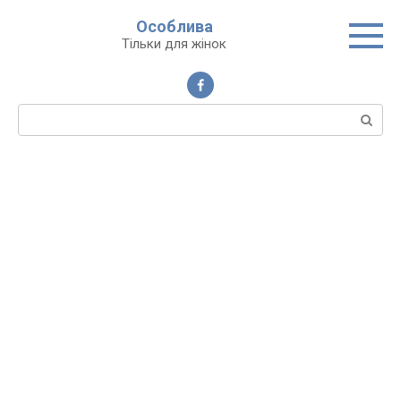
Перейти
Особлива
до
Тільки для жінок
вмісту
Пошук: