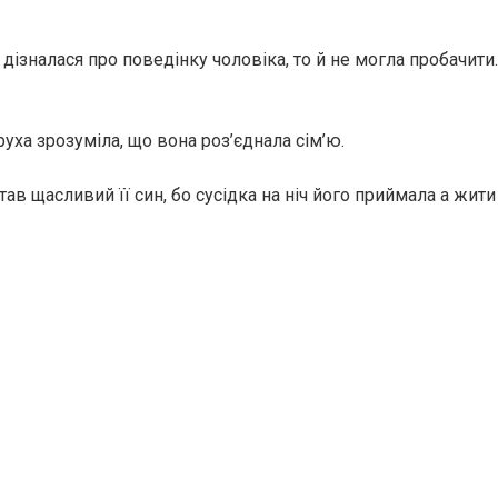
дізналася про поведінку чоловіка, то й не могла пробачити
руха зрозуміла, що вона роз’єднала сім’ю.
став щасливий її син, бо сусідка на ніч його приймала а жити