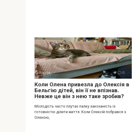
Життя
0
Коли Олена привезла до Олексія в
Бельгію дітей, він її не впізнав.
Невже це він з нею таке зробив?
Молодість часто плутає палку закоханість із
готовністю ділити життя. Коли Олексій побрався з
Оленою,