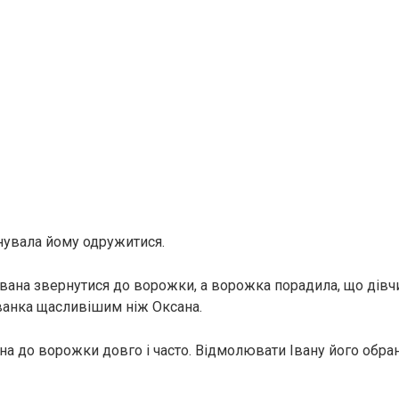
нувала йому одружитися.
вана звернутися до ворожки, а ворожка порадила, що дівч
Іванка щасливішим ніж Оксана.
на до ворожки довго і часто. Відмолювати Івану його обра