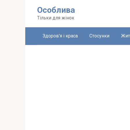
Перейти
Особлива
до
вмісту
Тільки для жінок
Здоров’я і краса
Стосунки
Жит