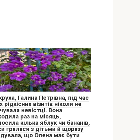
тя
0
руха, Галина Петрівна, під час
х рідкісних візитів ніколи не
чувала невістці. Вона
одила раз на місяць,
осила кілька яблук чи бананів,
хи гралася з дітьми й щоразу
адувала, що Олена має бути