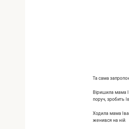
Та сама запропо
Віришила мама І
поруч, зробить 
Ходила мама Іва
женився на ній.