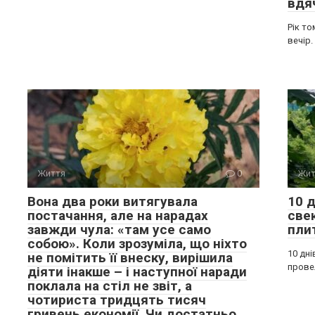
вдя
Рік т
вечір.
Життя
0
Жит
Вона два роки витягувала
10 д
постачання, але на нарадах
свек
завжди чула: «там усе само
плит
собою». Коли зрозуміла, що ніхто
10 дні
не помітить її внеску, вирішила
провел
діяти інакше – і наступної наради
поклала на стіл не звіт, а
чотириста тридцять тисяч
гривень економії. Чи достатньо