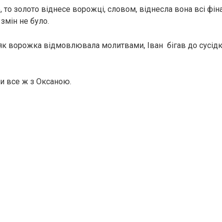
ю, то золото віднесе ворожці, словом, віднесла вона всі фін
змін не було.
 як ворожка відмовлювала молитвами, Іван бігав до сусідк
ли все ж з Оксаною.