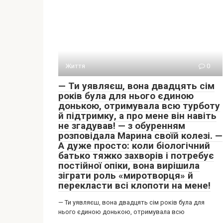
Життя
0
— Ти уявляєш, вона двадцять сім
років була для нього єдиною
донькою, отримувала всю турботу
й підтримку, а про мене він навіть
не згадував! — з обуренням
розповідала Марина своїй колезі. —
А дуже просто: коли біологічний
батько тяжко захворів і потребує
постійної опіки, вона вирішила
зіграти роль «миротворця» й
перекласти всі клопоти на мене!
— Ти уявляєш, вона двадцять сім років була для
нього єдиною донькою, отримувала всю