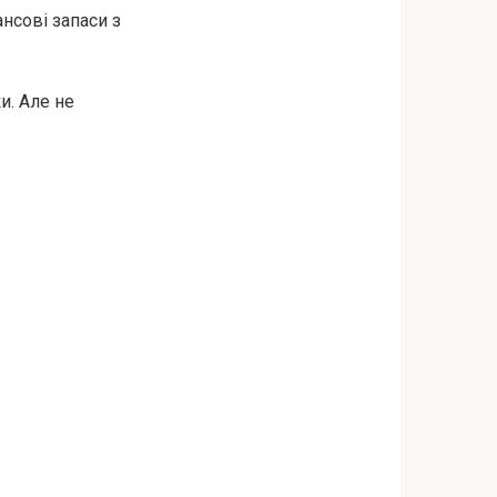
ансові запаси з
и. Але не