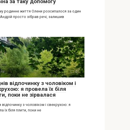
чна за таку допомогу
ому родинне життя Олени розсипалося за один
 Андрій просто зібрав речі, залишив
тя
0
нів відпочинку з чоловіком і
рухою: я провела їх біля
и, поки не зірвалася
в відпочинку з чоловіком і свекрухою: я
а їх біля плити, поки не