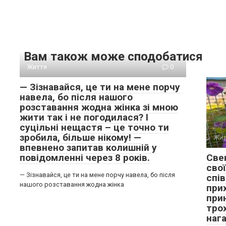
Вам також може сподобатися
Життя
0
— Зізнавайся, це ти на мене порчу
навела, бо після нашого
розставання жодна жінка зі мною
жити так і не погодилася? І
суцільні нещастя – це точно ти
зробила, більше нікому! —
Жит
впевнено запитав колишній у
повідомленні через 8 років.
Свек
свої
— Зізнавайся, це ти на мене порчу навела, бо після
спів
нашого розставання жодна жінка
прих
прин
тро
наг