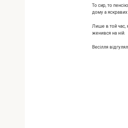
То сир, то пенсі
дому а яскравих 
Лише в той час,
женився на ній.
Весілля відгуля