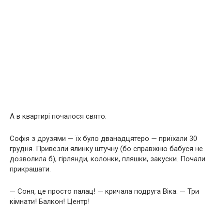
А в квартирі почалося свято.
Софія з друзями — їх було дванадцятеро — приїхали 30
грудня. Привезли ялинку штучну (бо справжню бабуся не
дозволила б), гірлянди, колонки, пляшки, закуски. Почали
прикрашати.
— Соня, це просто палац! — кричала подруга Віка. — Три
кімнати! Балкон! Центр!