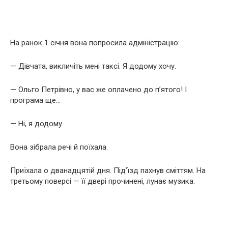
На ранок 1 січня вона попросила адміністрацію:
— Дівчата, викличіть мені таксі. Я додому хочу.
— Ольго Петрівно, у вас же оплачено до п’ятого! І
програма ще…
— Ні, я додому.
Вона зібрала речі й поїхала.
Приїхала о дванадцятій дня. Під’їзд пахнув сміттям. На
третьому поверсі — її двері прочинені, лунає музика.