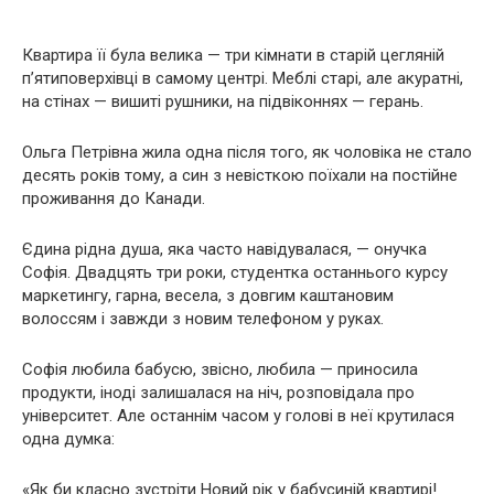
Квартира її була велика — три кімнати в старій цегляній
п’ятиповерхівці в самому центрі. Меблі старі, але акуратні,
на стінах — вишиті рушники, на підвіконнях — герань.
Ольга Петрівна жила одна після того, як чоловіка не стало
десять років тому, а син з невісткою поїхали на постійне
проживання до Канади.
Єдина рідна душа, яка часто навідувалася, — онучка
Софія. Двадцять три роки, студентка останнього курсу
маркетингу, гарна, весела, з довгим каштановим
волоссям і завжди з новим телефоном у руках.
Софія любила бабусю, звісно, любила — приносила
продукти, іноді залишалася на ніч, розповідала про
університет. Але останнім часом у голові в неї крутилася
одна думка:
«Як би класно зустріти Новий рік у бабусиній квартирі!