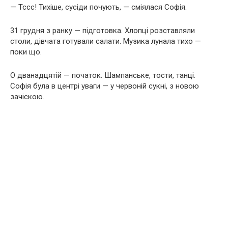
— Тссс! Тихіше, сусіди почують, — сміялася Софія.
31 грудня з ранку — підготовка. Хлопці розставляли
столи, дівчата готували салати. Музика лунала тихо —
поки що.
О дванадцятій — початок. Шампанське, тости, танці.
Софія була в центрі уваги — у червоній сукні, з новою
зачіскою.