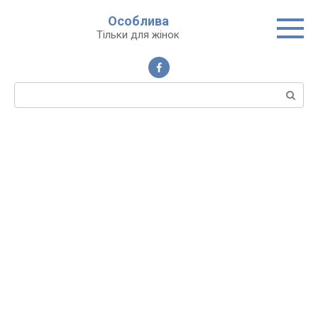
Перейти
Особлива
до
Тільки для жінок
вмісту
Пошук: