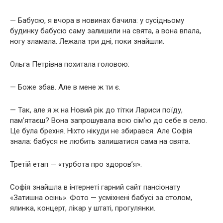
— Бабусю, я вчора в новинах бачила: у сусідньому
будинку бабусю саму залишили на свята, а вона впала,
ногу зламала. Лежала три дні, поки знайшли.
Ольга Петрівна похитала головою:
— Боже збав. Але в мене ж ти є.
— Так, але я ж на Новий рік до тітки Лариси поїду,
пам’ятаєш? Вона запрошувала всю сім’ю до себе в село.
Це була брехня. Ніхто нікуди не збирався. Але Софія
знала: бабуся не любить залишатися сама на свята.
Третій етап — «турбота про здоров’я».
Софія знайшла в інтернеті гарний сайт пансіонату
«Затишна осінь». Фото — усміхнені бабусі за столом,
ялинка, концерт, лікар у штаті, прогулянки.