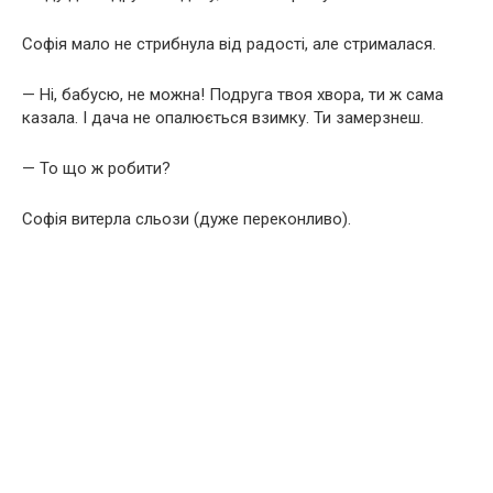
Софія мало не стрибнула від радості, але стрималася.
— Ні, бабусю, не можна! Подруга твоя хвора, ти ж сама
казала. І дача не опалюється взимку. Ти замерзнеш.
— То що ж робити?
Софія витерла сльози (дуже переконливо).