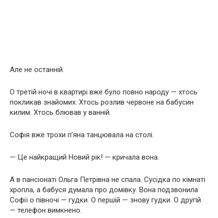
Але не останній.
О третій ночі в квартирі вже було повно народу — хтось
покликав знайомих. Хтось розлив червоне на бабусин
килим. Хтось блював у ванній.
Софія вже трохи п’яна танцювала на столі.
— Це найкращий Новий рік! — кричала вона.
А в пансіонаті Ольга Петрівна не спала. Сусідка по кімнаті
хропла, а бабуся думала про домівку. Вона подзвонила
Софії о півночі — гудки. О першій — знову гудки. О другій
— телефон вимкнено.