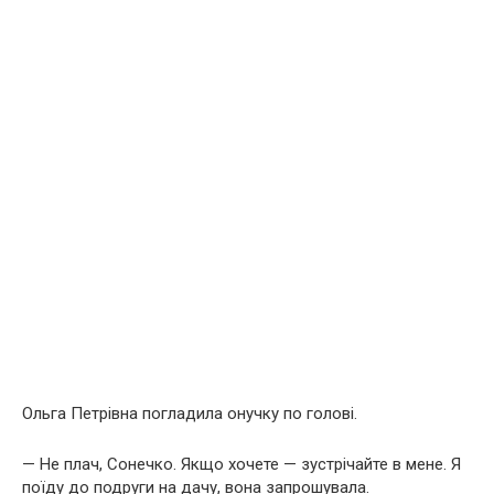
Ольга Петрівна погладила онучку по голові.
— Не плач, Сонечко. Якщо хочете — зустрічайте в мене. Я
поїду до подруги на дачу, вона запрошувала.