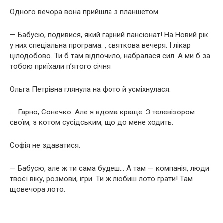
Одного вечора вона прийшла з планшетом.
— Бабусю, подивися, який гарний пансіонат! На Новий рік
у них спеціальна програма: , святкова вечеря. І лікар
цілодобово. Ти б там відпочило, набралася сил. А ми б за
тобою приїхали п’ятого січня.
Ольга Петрівна глянула на фото й усміхнулася:
— Гарно, Сонечко. Але я вдома краще. З телевізором
своїм, з котом сусідським, що до мене ходить.
Софія не здаватися.
— Бабусю, але ж ти сама будеш… А там — компанія, люди
твоєї віку, розмови, ігри. Ти ж любиш лото грати! Там
щовечора лото.