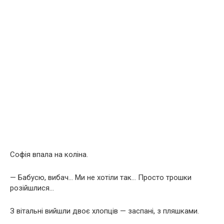
Софія впала на коліна.
— Бабусю, вибач… Ми не хотіли так… Просто трошки
розійшлися…
З вітальні вийшли двоє хлопців — заспані, з пляшками.