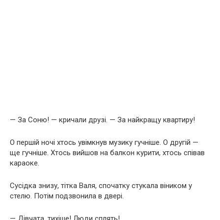
— За Соню! — кричали друзі. — За найкращу квартиру!
О першій ночі хтось увімкнув музику гучніше. О другій —
ще гучніше. Хтось вийшов на балкон курити, хтось співав
караоке.
Сусідка знизу, тітка Валя, спочатку стукала віником у
стелю. Потім подзвонила в двері.
— Дівчата, тихіше! Люди сплять!