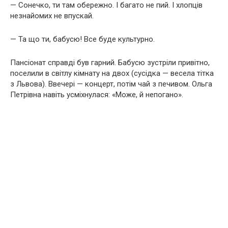
— Сонечко, ти там обережно. І багато не пий. І хлопців
незнайомих не впускай.
— Та що ти, бабусю! Все буде культурно.
Пансіонат справді був гарний. Бабусю зустріли привітно,
поселили в світлу кімнату на двох (сусідка — весела тітка
з Львова). Ввечері — концерт, потім чай з печивом. Ольга
Петрівна навіть усміхнулася: «Може, й непогано».