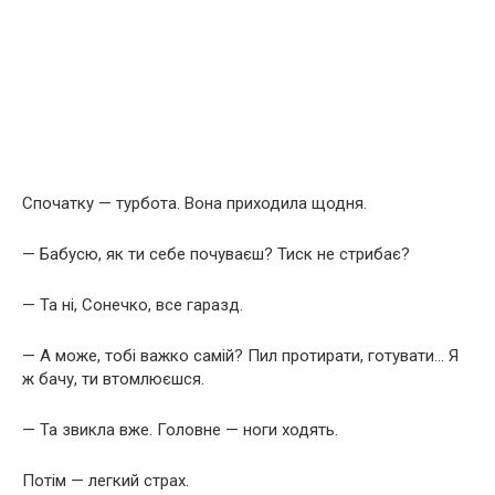
Спочатку — турбота. Вона приходила щодня.
— Бабусю, як ти себе почуваєш? Тиск не стрибає?
— Та ні, Сонечко, все гаразд.
— А може, тобі важко самій? Пил протирати, готувати… Я
ж бачу, ти втомлюєшся.
— Та звикла вже. Головне — ноги ходять.
Потім — легкий страх.