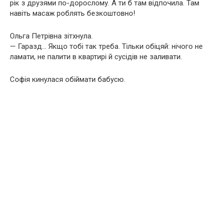
рік з друзями по-дорослому. А ти б там відпочила. Там
навіть масаж роблять безкоштовно!
Ольга Петрівна зітхнула.
— Гаразд… Якщо тобі так треба. Тільки обіцяй: нічого не
ламати, не палити в квартирі й сусідів не заливати.
Софія кинулася обіймати бабусю.