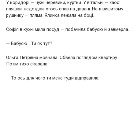
У коридорі — чужі черевики, куртки. У вітальні — хаос:
пляшки, недоїдки, хтось спав на дивані. На її вишитому
рушнику — пляма. Ялинка лежала на боці.
Софія в кухні мила посуд — побачила бабусю й завмерла.
— Бабусю… Ти як тут?
Ольга Петрівна мовчала. Обвела поглядом квартиру.
Потім тихо сказала:
— То ось для чого ти мене туди відправила.