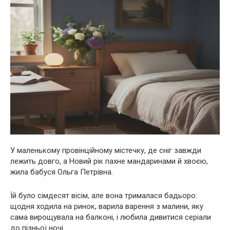
У маленькому провінційному містечку, де сніг завжди
лежить довго, а Новий рік пахне мандаринами й хвоєю,
жила бабуся Ольга Петрівна.
Їй було сімдесят вісім, але вона трималася бадьоро:
щодня ходила на ринок, варила варення з малини, яку
сама вирощувала на балконі, і любила дивитися серіали
до пізньої ночі.