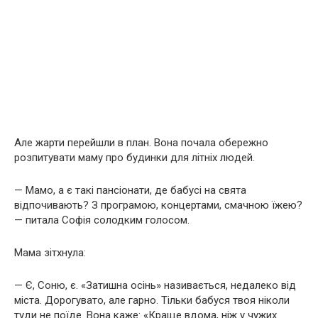
Але жарти перейшли в план. Вона почала обережно
розпитувати маму про будинки для літніх людей.
— Мамо, а є такі пансіонати, де бабусі на свята
відпочивають? З програмою, концертами, смачною їжею?
— питала Софія солодким голосом.
Мама зітхнула:
— Є, Соню, є. «Затишна осінь» називається, недалеко від
міста. Дорогувато, але гарно. Тільки бабуся твоя ніколи
туди не поїде. Вона каже: «Краще вдома, ніж у чужих