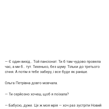
— Є один вихід… Той пансіонат. Ти б там чудово провела
час, а ми б… тут. Тихенько, без шуму. Тільки до третього
січня. А потім я тебе заберу, і все буде як раніше.
Ольга Петрівна довго мовчала.
— Ти серйозно хочеш, щоб я поїхала?
— Бабусю, дуже. Це ж моя мрія — хоч раз зустріти Новий