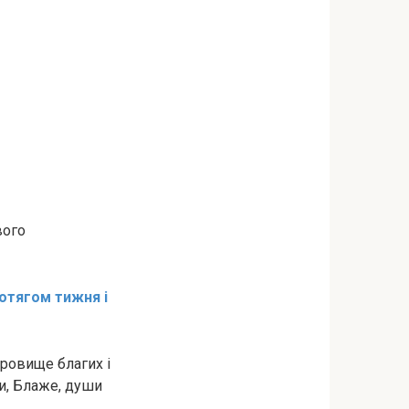
вого
ротягом тижня і
кровище благих і
си, Блаже, души