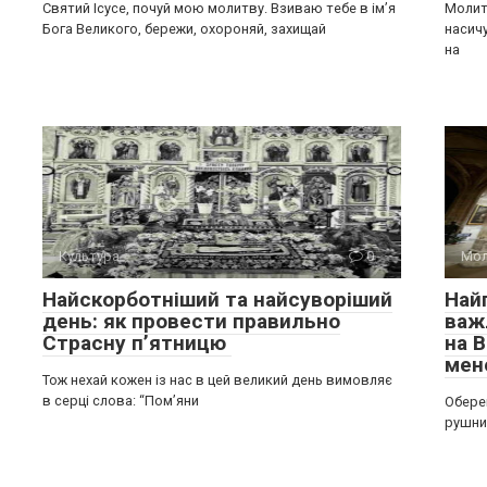
Святий Ісусе, почуй мою молитву. Взиваю тебе в імʼя
Молит
Бога Великого, бережи, охороняй, захищай
насич
на
Культура
0
Мол
Найскорботніший та найсуворіший
Най
день: як провести правильно
важ
Страсну п’ятницю
на 
мен
Тож нехай кожен із нас в цей великий день вимовляє
в серці слова: “Пом’яни
Оберег
рушник