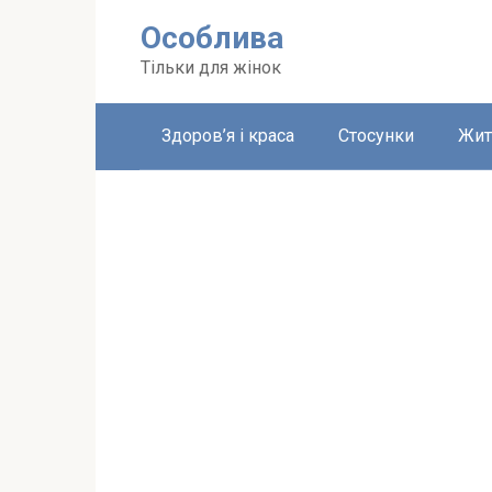
Перейти
Особлива
до
вмісту
Тільки для жінок
Здоров’я і краса
Стосунки
Жит