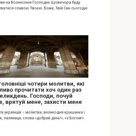
ви на Вознесіння Господнє Щовечора буду
уватися славою Твоєю. Боже, Твій Син сьогодні
итва
0
головніші чотири молитви, які
ливо прочитати хоч один раз
Великдень. Господи, почуй
е, врятуй мене, захисти мене
и українців – молитва, великодня крашанка і
, паляниця, слова «добрий день!», «з Богом!».