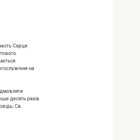
честь Серця
тового.
рається
огослужіння на
ідмовляти
нше десять разів
відь, Св.