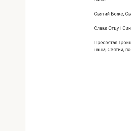
Святий Боже, Свя
Слава Отцу і Сину
Пресвятая Тройце
наша; Святий, по