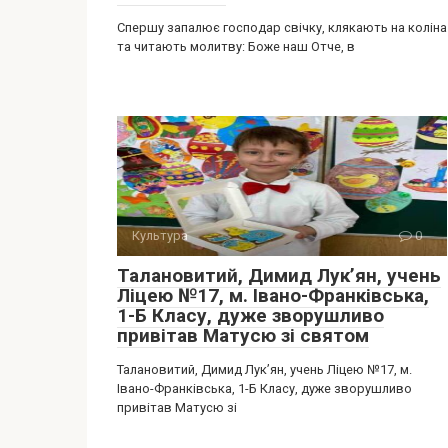
Спершу запалює господар свічку, клякають на коліна
та читають молитву: Боже наш Отче, в
Культура
0
Талановитий, Димид Лук’ян, учень
Ліцею №17, м. Івано-Франківська,
1-Б Класу, дуже зворушливо
привітав Матусю зі святом
Талановитий, Димид Лук’ян, учень Ліцею №17, м.
Івано-Франківська, 1-Б Класу, дуже зворушливо
привітав Матусю зі