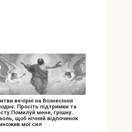
итва
0
итви вечірні на Вознесіння
поднє. Просіть підтримки та
исту.Помилуй мене, грішну.
воль, щоб нічний відпочинок
множив мої сил