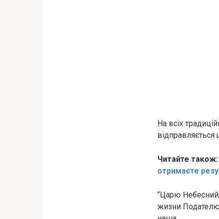
На всіх традиці
відправляється щ
Читайте також
отримаєте резу
“Царю Небесний, 
жизни Подателю, 
наша.