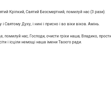
тий Кріпкий, Святий Безсмертний, помилуй нас (3 рази).
 і Святому Духу, і нині і присно і во віки віков. Амінь.
, помилуй нас; Господи, очисти гріхи наша; Владико, прост
сіти і ісціли немощі наша імени Твоєго ради.