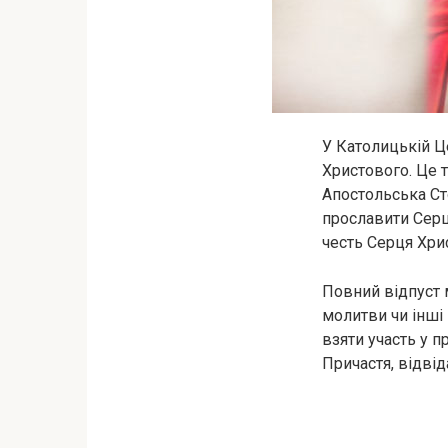
У Католицькій Ц
Христового. Це 
Апостольська Сто
прославити Серц
честь Серця Хри
Повний відпуст
молитви чи інші
взяти участь у 
Причастя, відвід