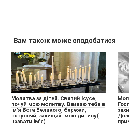
Вам також може сподобатися
Молитва
0
Мол
Молитва за дітей. Святий Ісусе,
Мол
почуй мою молитву. Взиваю тебе в
Гос
імʼя Бога Великого, бережи,
зах
охороняй, захищай мою дитину(
Доз
назвати імʼя)
при