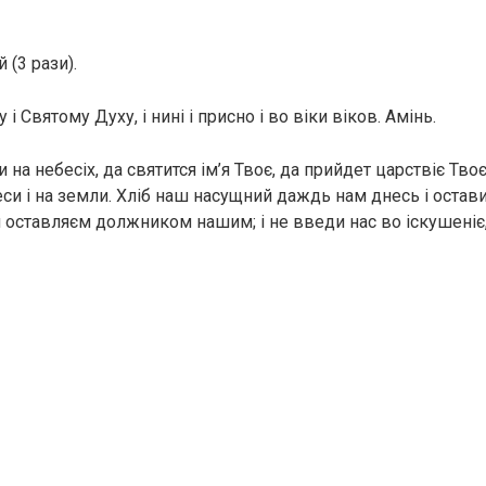
 (3 рази).
 і Святому Духу, і нині і присно і во віки віков. Амінь.
и на небесіх, да святится ім’я Твоє, да прийдет царствіє Тво
еси і на земли. Хліб наш насущний даждь нам днесь і остав
 оставляєм должником нашим; і не введи нас во іскушеніє, 