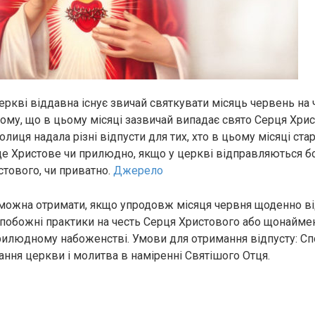
еркві віддавна існує звичай святкувати місяць червень на 
тому, що в цьому місяці зазвичай випадає свято Серця Хрис
лиця надала різні відпусти для тих, хто в цьому місяці ста
е Христове чи прилюдно, якщо у церкві відправляються б
стового, чи приватно.
Джерело
 можна отримати, якщо упродовж місяця червня щоденно в
 побожні практики на честь Серця Христового або щонайме
прилюдному набоженстві. Умови для отримання відпусту: Спо
ання церкви і молитва в наміренні Святішого Отця.