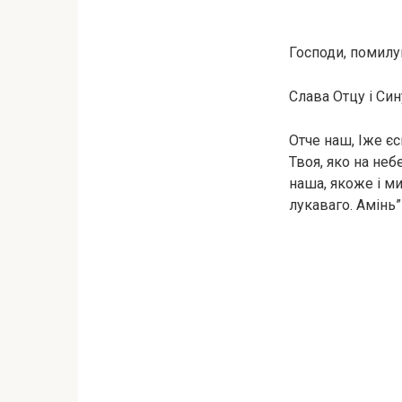
Господи, помилуй
Слава Отцу і Сину
Отче наш, Іже єс
Твоя, яко на неб
наша, якоже і ми
лукаваго. Амінь”