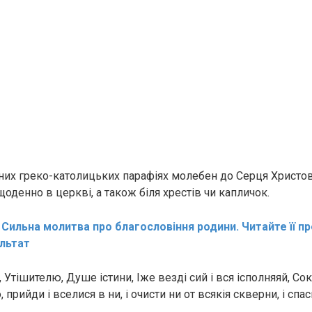
йних греко-католицьких парафіях молебен до Серця Христо
оденно в церкві, а також біля хрестів чи капличок.
:
Сильна молитва про благословіння родини. Читайте її п
льтат
Утішителю, Душе істини, Іже везді сий і вся ісполняяй, Со
прийди і вселися в ни, і очисти ни от всякія скверни, і спа