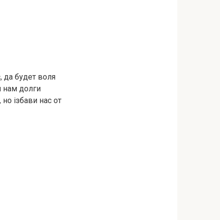
є, да будет воля
и нам долги
но ізбави нас от