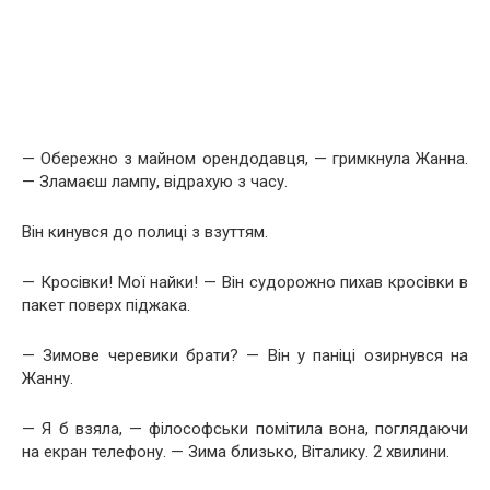
— Обережно з майном орендодавця, — гримкнула Жанна.
— Зламаєш лампу, відрахую з часу.
Він кинувся до полиці з взуттям.
— Кросівки! Мої найки! — Він судорожно пихав кросівки в
пакет поверх піджака.
— Зимове черевики брати? — Він у паніці озирнувся на
Жанну.
— Я б взяла, — філософськи помітила вона, поглядаючи
на екран телефону. — Зима близько, Віталику. 2 хвилини.