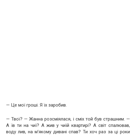
— Це мої гроші. Я їх заробив.
— Твої? — Жанна розсміялася, і сміх той був страшним. —
А їв ти на чиї? А жив у чиїй квартирі? А світ спалював,
воду лив, на м’якому дивані спав? Ти хоч раз за ці роки