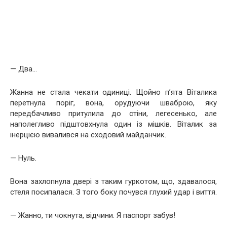
— Два…
Жанна не стала чекати одиниці. Щойно п’ята Віталика
перетнула поріг, вона, орудуючи шваброю, яку
передбачливо притулила до стіни, легесенько, але
наполегливо підштовхнула один із мішків. Віталик за
інерцією вивалився на сходовий майданчик.
— Нуль.
Вона захлопнула двері з таким гуркотом, що, здавалося,
стеля посипалася. З того боку почувся глухий удар і виття.
— Жанно, ти чокнута, відчини. Я паспорт забув!