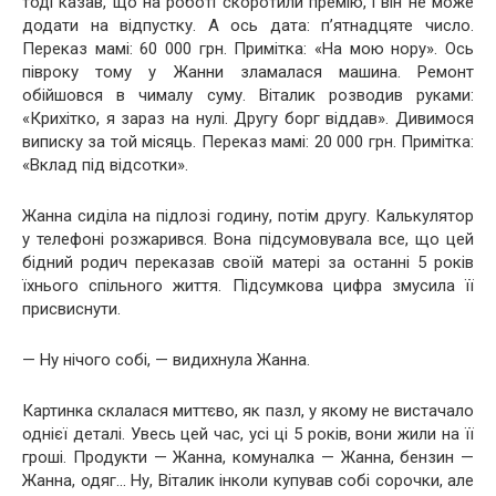
тоді казав, що на роботі скоротили премію, і він не може
додати на відпустку. А ось дата: п’ятнадцяте число.
Переказ мамі: 60 000 грн. Примітка: «На мою нору». Ось
півроку тому у Жанни зламалася машина. Ремонт
обійшовся в чималу суму. Віталик розводив руками:
«Крихітко, я зараз на нулі. Другу борг віддав». Дивимося
виписку за той місяць. Переказ мамі: 20 000 грн. Примітка:
«Вклад під відсотки».
Жанна сиділа на підлозі годину, потім другу. Калькулятор
у телефоні розжарився. Вона підсумовувала все, що цей
бідний родич переказав своїй матері за останні 5 років
їхнього спільного життя. Підсумкова цифра змусила її
присвиснути.
— Ну нічого собі, — видихнула Жанна.
Картинка склалася миттєво, як пазл, у якому не вистачало
однієї деталі. Увесь цей час, усі ці 5 років, вони жили на її
гроші. Продукти — Жанна, комуналка — Жанна, бензин —
Жанна, одяг… Ну, Віталик інколи купував собі сорочки, але