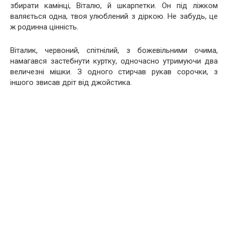
збирати камінці, Віталю, й шкарпетки. Он під ліжком
валяється одна, твоя улюблений з діркою. Не забудь, це
ж родинна цінність.
Віталик, червоний, спітнілий, з божевільними очима,
намагався застебнути куртку, одночасно утримуючи два
величезні мішки. З одного стирчав рукав сорочки, з
іншого звисав дріт від джойстика.