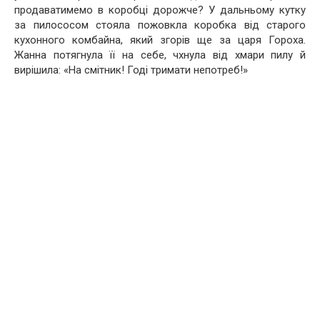
продаватимемо в коробці дорожче? У дальньому кутку
за пилососом стояла пожовкла коробка від старого
кухонного комбайна, який згорів ще за царя Гороха.
Жанна потягнула її на себе, чхнула від хмари пилу й
вирішила: «На смітник! Годі тримати непотреб!»