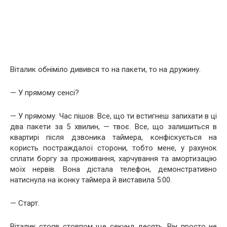
Віталик обніміло дивився то на пакети, то на дружину.
— У прямому сенсі?
— У прямому. Час пішов. Все, що ти встигнеш запихати в ці
два пакети за 5 хвилин, — твоє. Все, що залишиться в
квартирі після дзвоника таймера, конфіскується на
користь постраждалої сторони, тобто мене, у рахунок
сплати боргу за проживання, харчування та амортизацію
моїх нервів. Вона дістала телефон, демонстративно
натиснула на іконку таймера й виставила 5:00.
— Старт.
Віталик стояв стовпом ще секунд десять. Він просто не