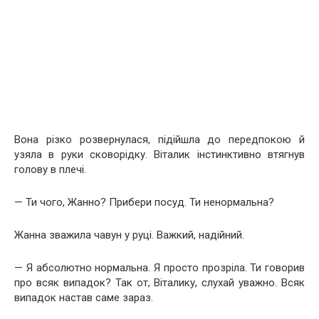
Вона різко розвернулася, підійшла до передпокою й
узяла в руки сковорідку. Віталик інстинктивно втягнув
голову в плечі.
— Ти чого, Жанно? Прибери посуд. Ти ненормальна?
Жанна зважила чавун у руці. Важкий, надійний.
— Я абсолютно нормальна. Я просто прозріла. Ти говорив
про всяк випадок? Так от, Віталику, слухай уважно. Всяк
випадок настав саме зараз.