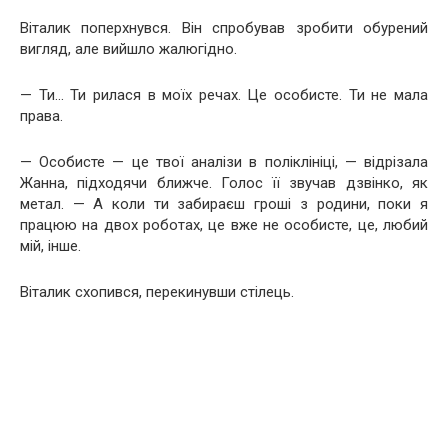
Віталик поперхнувся. Він спробував зробити обурений
вигляд, але вийшло жалюгідно.
— Ти… Ти рилася в моїх речах. Це особисте. Ти не мала
права.
— Особисте — це твої аналізи в поліклініці, — відрізала
Жанна, підходячи ближче. Голос її звучав дзвінко, як
метал. — А коли ти забираєш гроші з родини, поки я
працюю на двох роботах, це вже не особисте, це, любий
мій, інше.
Віталик схопився, перекинувши стілець.