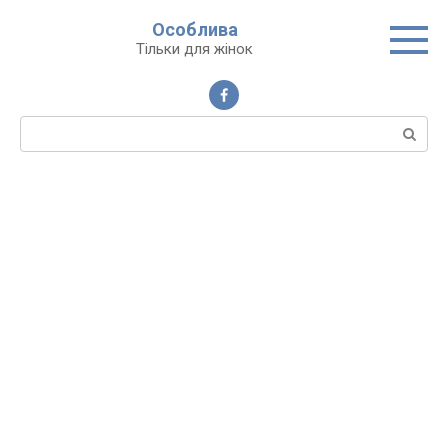
Перейти
Особлива
до
Тільки для жінок
вмісту
Пошук: