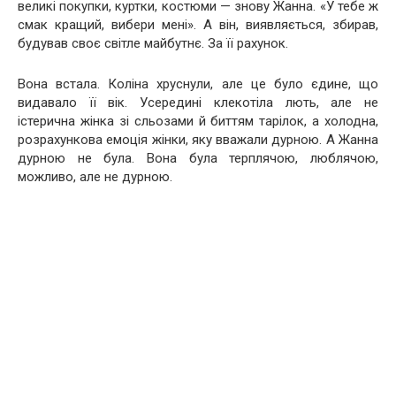
великі покупки, куртки, костюми — знову Жанна. «У тебе ж
смак кращий, вибери мені». А він, виявляється, збирав,
будував своє світле майбутнє. За її рахунок.
Вона встала. Коліна хруснули, але це було єдине, що
видавало її вік. Усередині клекотіла лють, але не
істерична жінка зі сльозами й биттям тарілок, а холодна,
розрахункова емоція жінки, яку вважали дурною. А Жанна
дурною не була. Вона була терплячою, люблячою,
можливо, але не дурною.