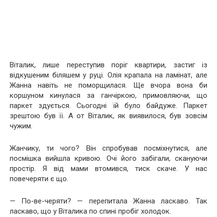
Віталик, лише переступив поріг квартири, застиг із
відкушеним біляшем у руці. Олія крапала на ламінат, але
Жанна навіть не поморщилася. Ще вчора вона би
коршуном кинулася за ганчіркою, примовляючи, що
паркет здується. Сьогодні їй було байдуже. Паркет
зрештою був її. А от Віталик, як виявилося, був зовсім
чужим.
Жанчику, ти чого? Він спробував посміхнутися, але
посмішка вийшла кривою. Очі його забігали, скануючи
простір. Я від мами втомився, тиск скаче. У нас
повечеряти є що.
— По-ве-черяти? — перепитала Жанна ласкаво. Так
ласкаво, що у Віталика по спині пробіг холодок.