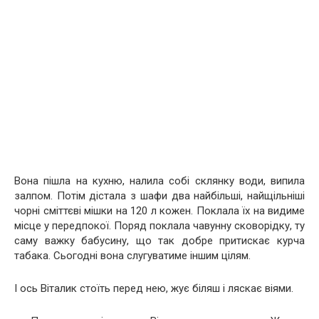
Вона пішла на кухню, налила собі склянку води, випила
залпом. Потім дістала з шафи два найбільші, найщільніші
чорні сміттєві мішки на 120 л кожен. Поклала їх на видиме
місце у передпокої. Поряд поклала чавунну сковорідку, ту
саму важку бабусину, що так добре притискає курча
табака. Сьогодні вона слугуватиме іншим цілям.
І ось Віталик стоїть перед нею, жує біляш і ляскає віями.