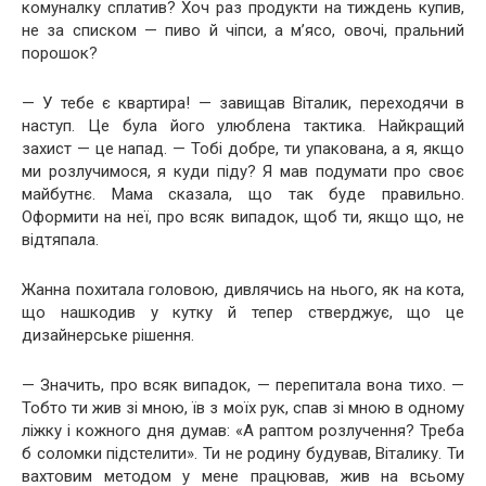
комуналку сплатив? Хоч раз продукти на тиждень купив,
не за списком — пиво й чіпси, а м’ясо, овочі, пральний
порошок?
— У тебе є квартира! — завищав Віталик, переходячи в
наступ. Це була його улюблена тактика. Найкращий
захист — це напад. — Тобі добре, ти упакована, а я, якщо
ми розлучимося, я куди піду? Я мав подумати про своє
майбутнє. Мама сказала, що так буде правильно.
Оформити на неї, про всяк випадок, щоб ти, якщо що, не
відтяпала.
Жанна похитала головою, дивлячись на нього, як на кота,
що нашкодив у кутку й тепер стверджує, що це
дизайнерське рішення.
— Значить, про всяк випадок, — перепитала вона тихо. —
Тобто ти жив зі мною, їв з моїх рук, спав зі мною в одному
ліжку і кожного дня думав: «А раптом розлучення? Треба
б соломки підстелити». Ти не родину будував, Віталику. Ти
вахтовим методом у мене працював, жив на всьому