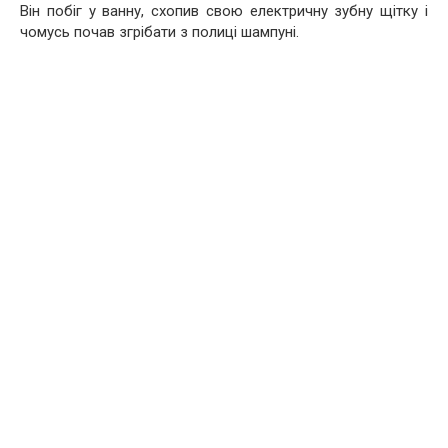
Він побіг у ванну, схопив свою електричну зубну щітку і
чомусь почав згрібати з полиці шампуні.