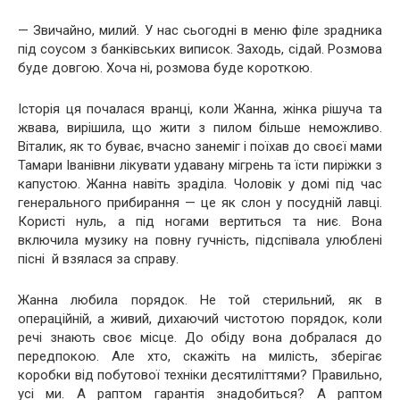
— Звичайно, милий. У нас сьогодні в меню філе зрадника
під соусом з банківських виписок. Заходь, сідай. Розмова
буде довгою. Хоча ні, розмова буде короткою.
Історія ця почалася вранці, коли Жанна, жінка рішуча та
жвава, вирішила, що жити з пилом більше неможливо.
Віталик, як то буває, вчасно занеміг і поїхав до своєї мами
Тамари Іванівни лікувати удавану мігрень та їсти пиріжки з
капустою. Жанна навіть зраділа. Чоловік у домі під час
генерального прибирання — це як слон у посудній лавці.
Користі нуль, а під ногами вертиться та ниє. Вона
включила музику на повну гучність, підспівала улюблені
пісні й взялася за справу.
Жанна любила порядок. Не той стерильний, як в
операційній, а живий, дихаючий чистотою порядок, коли
речі знають своє місце. До обіду вона добралася до
передпокою. Але хто, скажіть на милість, зберігає
коробки від побутової техніки десятиліттями? Правильно,
усі ми. А раптом гарантія знадобиться? А раптом