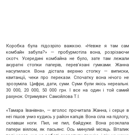
Коробка була підозріло важкою. «Невже я там сам
комбайн забула?» — пробурмотіла вона, розрізаючи
скотч. Усередині комбайна не було, зате там лежали
акуратні стопки паперів, перев’язані гумками. Жанна
насупилася. Вона дістала верхню стопку — виписки,
квитанції, чеки про перекази. Спочатку вона нічого не
зрозуміла. Цифри, дати, суми. Суми були якісь нереальні.
30 000, 20 000, 50 000 грн. І все на один і той самий
рахунок. Отримувач: Самойлова Т.І.
«Тамара Іванівна», — вголос прочитала Жанна, і серце в
неї пішов униз кудись у район капців. Вона сіла на підлогу,
склавши ноги. Пил, не пил, байдуже. Вона розклала
папери віялом, як пасьянс. Ось минулий місяць. Віталик