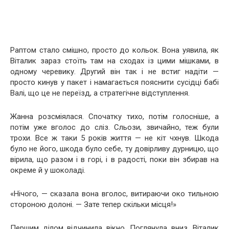
Раптом стало смішно, просто до кольок. Вона уявила, як
Віталик зараз стоїть там на сходах із цими мішками, в
одному черевику. Другий він так і не встиг надіти —
просто кинув у пакет і намагається пояснити сусідці бабі
Валі, що це не переїзд, а стратегічне відступлення.
Жанна розсміялася. Спочатку тихо, потім голосніше, а
потім уже вголос до сліз. Сльози, звичайно, теж були
трохи. Все ж таки 5 років життя — не кіт чхнув. Шкода
було не його, шкода було себе, ту довірливу дурницю, що
вірила, що разом і в горі, і в радості, поки він збирав на
окреме й у шоколаді.
«Нічого, — сказала вона вголос, витираючи око тильною
стороною долоні. — Зате тепер скільки місця!»
Першим ділом відчинила вікно. Поглянула вниз. Віталик