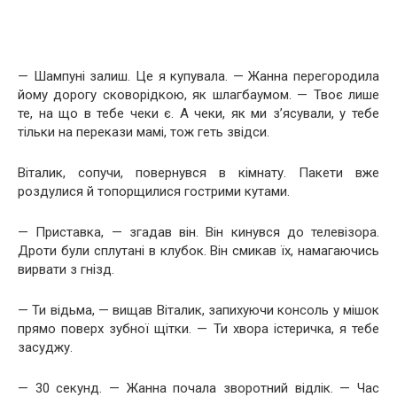
— Шампуні залиш. Це я купувала. — Жанна перегородила
йому дорогу сковорідкою, як шлагбаумом. — Твоє лише
те, на що в тебе чеки є. А чеки, як ми з’ясували, у тебе
тільки на перекази мамі, тож геть звідси.
Віталик, сопучи, повернувся в кімнату. Пакети вже
роздулися й топорщилися гострими кутами.
— Приставка, — згадав він. Він кинувся до телевізора.
Дроти були сплутані в клубок. Він смикав їх, намагаючись
вирвати з гнізд.
— Ти відьма, — вищав Віталик, запихуючи консоль у мішок
прямо поверх зубної щітки. — Ти хвора істеричка, я тебе
засуджу.
— 30 секунд. — Жанна почала зворотний відлік. — Час