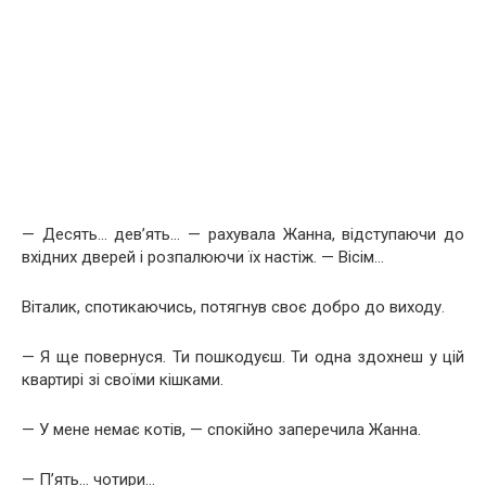
— Десять… дев’ять… — рахувала Жанна, відступаючи до
вхідних дверей і розпалюючи їх настіж. — Вісім…
Віталик, спотикаючись, потягнув своє добро до виходу.
— Я ще повернуся. Ти пошкодуєш. Ти одна здохнеш у цій
квартирі зі своїми кішками.
— У мене немає котів, — спокійно заперечила Жанна.
— П’ять… чотири…