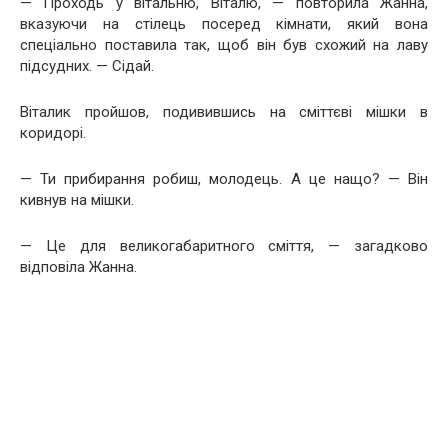
— Проходь у вітальню, Віталю, — повторила Жанна,
вказуючи на стілець посеред кімнати, який вона
спеціально поставила так, щоб він був схожий на лаву
підсудних. — Сідай.
Віталик пройшов, подивившись на сміттєві мішки в
коридорі.
— Ти прибирання робиш, молодець. А це нащо? — Він
кивнув на мішки.
— Це для великогабаритного сміття, — загадково
відповіла Жанна.