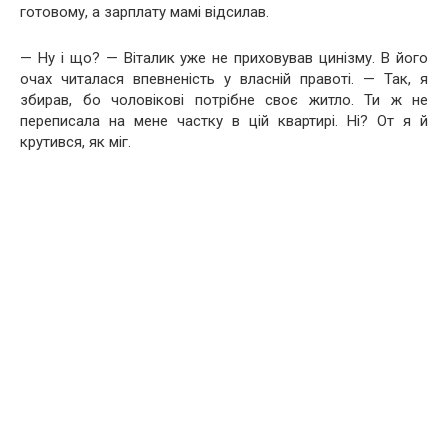
готовому, а зарплату мамі відсилав.
— Ну і що? — Віталик уже не приховував цинізму. В його
очах читалася впевненість у власній правоті. — Так, я
збирав, бо чоловікові потрібне своє житло. Ти ж не
переписала на мене частку в цій квартирі. Ні? От я й
крутився, як міг.