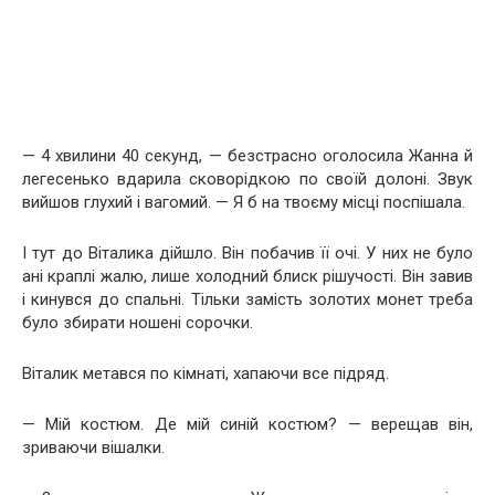
— 4 хвилини 40 секунд, — безстрасно оголосила Жанна й
легесенько вдарила сковорідкою по своїй долоні. Звук
вийшов глухий і вагомий. — Я б на твоєму місці поспішала.
І тут до Віталика дійшло. Він побачив її очі. У них не було
ані краплі жалю, лише холодний блиск рішучості. Він завив
і кинувся до спальні. Тільки замість золотих монет треба
було збирати ношені сорочки.
Віталик метався по кімнаті, хапаючи все підряд.
— Мій костюм. Де мій синій костюм? — верещав він,
зриваючи вішалки.