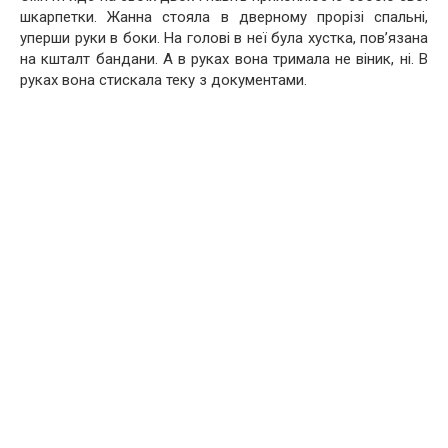
шкарпетки. Жанна стояла в дверному прорізі спальні,
уперши руки в боки. На голові в неї була хустка, пов’язана
на кшталт бандани. А в руках вона тримала не віник, ні. В
руках вона стискала теку з документами.