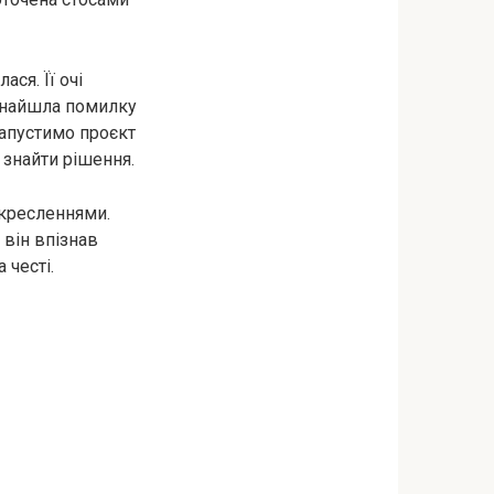
ся. Її очі
 знайшла помилку
апустимо проєкт
 знайти рішення.
 кресленнями.
 він впізнав
 честі.