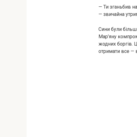
— Ти зганьбив н
— звичайна утрим
Сини були більш
Мар’яну компром
жодних боргів. Ц
отримати все — 