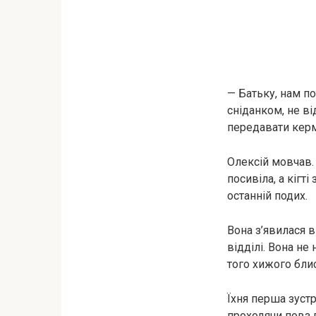
— Батьку, нам п
сніданком, не в
передавати керм
Олексій мовчав. 
посивіла, а кігт
останній подих.
Вона з’явилася 
відділі. Вона не 
того хижого блис
Їхня перша зустр
проходячи повз в