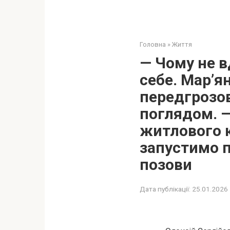
Головна
»
Життя
— Чому не в
себе. Мар’ян
передгрозов
поглядом. —
житлового к
запустимо п
позови
Дата публікації:
25.01.2026