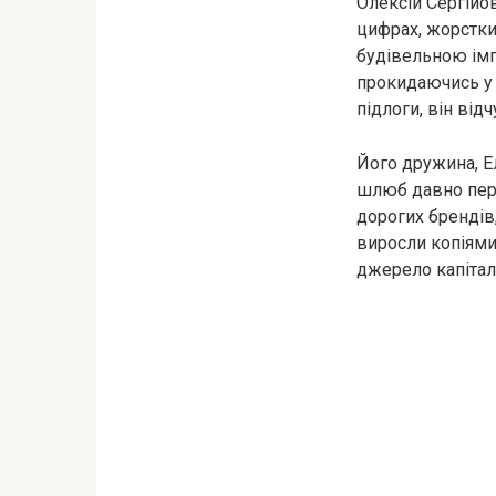
Олексій Сергійо
цифрах, жорстких
будівельною імп
прокидаючись у 
підлоги, він ві
Його дружина, Е
шлюб давно пере
дорогих брендів,
виросли копіями 
джерело капітал