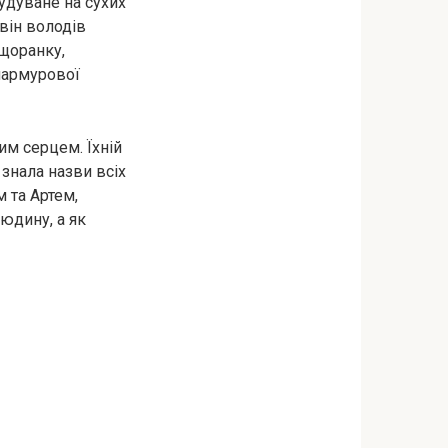
удуване на сухих
 він володів
 щоранку,
мармурової
м серцем. Їхній
знала назви всіх
м та Артем,
людину, а як