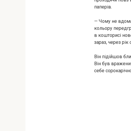
паперів.
— Чому не вдома?
кольору передгр
в кошторисі нов
зараз, через рік
Він підійшов бл
Він був вражений
себе сорокарічно