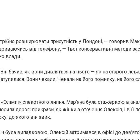
отрібно розширювати присутність у Лондоні, — говорив Мак
ідриваючись від телефону. — Твої консервативні методи зас
о влади.
Він бачив, як вони дивляться на нього — як на старого лева
і затупилися. Вони чекали. Чекали на його помилку, на його сл
в «Олімпі» спекотного липня. Мар’яна була стажеркою в ана
носила дорогі прикраси, як жінки з оточення Олексія, і в її п
ку, до якого він звик.
іч була випадковою. Олексій затримався в офісі до дев’ятої
ідділ аналітики, побачив світло. За столом сиділа дівчина,