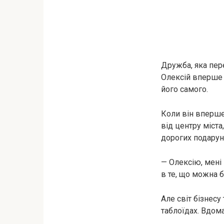
Дружба, яка пере
Олексій вперше з
його самого.
Коли він вперше
від центру міста
дорогих подарунк
— Олексію, мені 
в те, що можна б
Але світ бізнесу
таблоїдах. Вдома