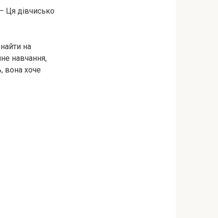
 — Ця дівчисько
найти на
нне навчання,
, вона хоче