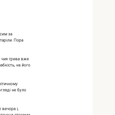
сим за
таріли. Пора
, чия грива вже
абкість, на його
літичному
огляді не було
 вечора і,
 оточена стосами