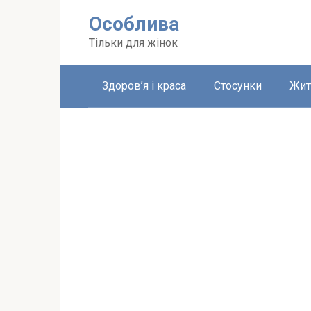
Перейти
Особлива
до
вмісту
Тільки для жінок
Здоров’я і краса
Стосунки
Жит