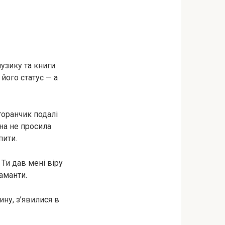
узику та книги.
 його статус — а
торанчик подалі
яна не просила
пити.
 Ти дав мені віру
аманти.
ину, з’явилися в