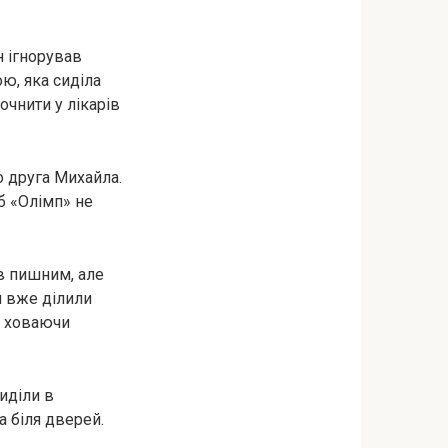
н ігнорував
ою, яка сиділа
очнити у лікарів
о друга Михайла.
б «Олімп» не
ув пишним, але
и вже ділили
, ховаючи
иділи в
а біля дверей.