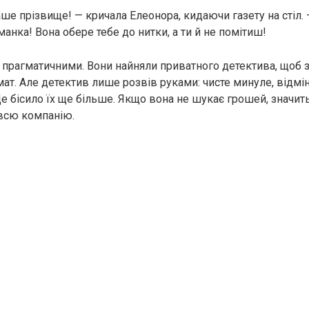
аше прізвище! — кричала Елеонора, кидаючи газету на стіл.
анка! Вона обере тебе до нитки, а ти й не помітиш!
 прагматичними. Вони найняли приватного детектива, щоб з
ат. Але детектив лише розвів руками: чисте минуле, відмі
е бісило їх ще більше. Якщо вона не шукає грошей, значить
всю компанію.