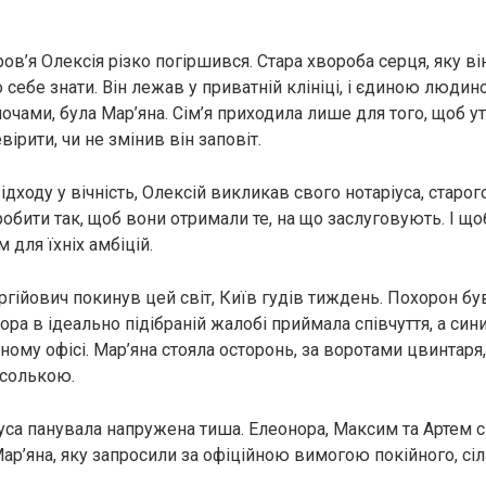
ов’я Олексія різко погіршився. Стара хвороба серця, яку ві
 себе знати. Він лежав у приватній клініці, і єдиною людин
ночами, була Мар’яна. Сім’я приходила лише для того, щоб ут
вірити, чи не змінив він заповіт.
ідходу у вічність, Олексій викликав свого нотаріуса, старог
робити так, щоб вони отримали те, на що заслуговують. І що
для їхніх амбіцій.
ргійович покинув цей світ, Київ гудів тиждень. Похорон б
ра в ідеально підібраній жалобі приймала співчуття, а син
ному офісі. Мар’яна стояла осторонь, за воротами цвинтаря
асолькою.
іуса панувала напружена тиша. Елеонора, Максим та Артем с
ар’яна, яку запросили за офіційною вимогою покійного, сіл