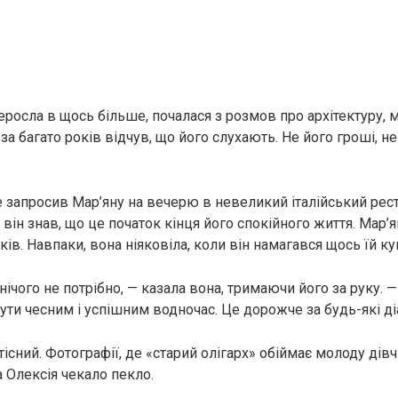
росла в щось більше, почалася з розмов про архітектуру, м
а багато років відчув, що його слухають. Не його гроші, не
 запросив Мар’яну на вечерю в невеликий італійський рес
, він знав, що це початок кінця його спокійного життя. Мар’
ів. Навпаки, вона ніяковіла, коли він намагався щось їй ку
нічого не потрібно, — казала вона, тримаючи його за руку. —
ути чесним і успішним водночас. Це дорожче за будь-які ді
 тісний. Фотографії, де «старий олігарх» обіймає молоду дівч
 Олексія чекало пекло.