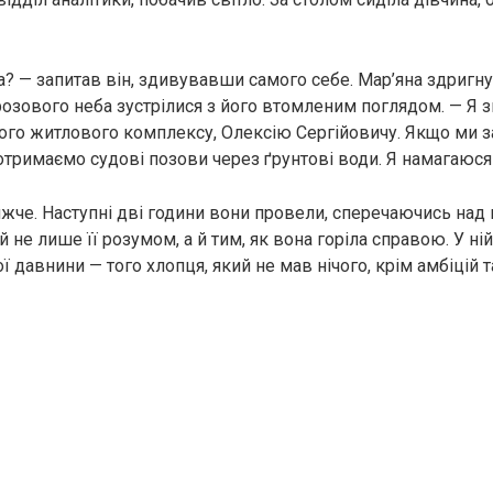
 — запитав він, здивувавши самого себе. Мар’яна здригнула
озового неба зустрілися з його втомленим поглядом. — Я
ого житлового комплексу, Олексію Сергійовичу. Якщо ми з
 отримаємо судові позови через ґрунтові води. Я намагаюся
ижче. Наступні дві години вони провели, сперечаючись над
 не лише її розумом, а й тим, як вона горіла справою. У ній
ї давнини — того хлопця, який не мав нічого, крім амбіцій та