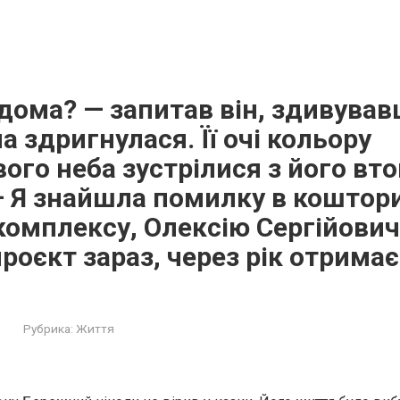
дома? — запитав він, здивува
а здригнулася. Її очі кольору
ого неба зустрілися з його в
 Я знайшла помилку в коштори
омплексу, Олексію Сергійович
роєкт зараз, через рік отрима
Рубрика:
Життя