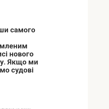
вши самого
томленим
сі нового
у. Якщо ми
ємо судові