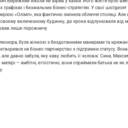
вич Бережний ніколи не вірив у казки. Його життя було виб
 графіках і безжальних бізнес-стратегіях. У свої шістдесят
ерією «Олімп», яка фактично змінила обличчя столиці. Але
своєму величезному будинку, де кроки відлунювали від 
дчував лише порожнечу.
леонора, була жінкою з бездоганними манерами та крижани
творився на бізнес-партнерство з підтримки статусу. Вона 
 але давно забула, яку каву любить її чоловік. Сини, Макси
матері — амбітні, егоїстичні, вони сприймали батька не як 
у.