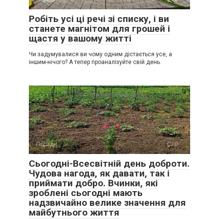
Робіть усі ці речі зі списку, і ви
станете магнітом для грошей і
щастя у вашому житті
Чи задумувалися ви чому одним дістається усе, а
іншим-нічого? А тепер проаналізуйте свій день.
Поради
0
Сьогодні-Всесвітній день доброти.
Чудова нагода, як давати, так і
приймати добро. Вчинки, які
зроблені сьогодні мають
надзвичайно велике значення для
майбутнього життя