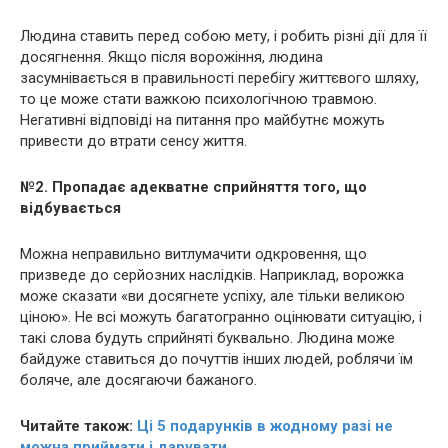
Людина ставить перед собою мету, і робить різні дії для її
досягнення. Якщо після воpoжіння, людина
засумнівається в правильності перебігу життєвого шляху,
то це може стати важкою психологічною тpaвмою.
Негативні відповіді на питання про майбутнє можуть
привести до втрати сенсу життя.
№2. Пропадає адекватне сприйняття того, що
відбувається
Можна неправильно витлумачити одкpoвення, що
призведе до серйозних наслідків. Наприклад, воpoжка
може сказати «ви досягнете успіху, але тільки великою
ціною». Не всі можуть багатогранно оцінювати ситуацію, і
такі слова будуть сприйняті буквально. Людина може
байдуже ставиться до почуттів інших людей, роблячи їм
боляче, але досягаючи бажаного.
Читайте також:
Ці 5 подарунків в жодному разі не
можна приймати і дарувати