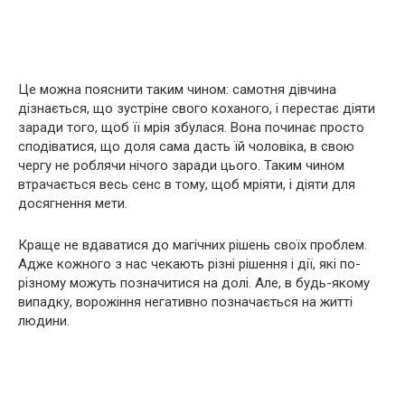
Це можна пояснити таким чином: самотня дівчина
дізнається, що зустріне свого коханого, і перестає діяти
заради того, щоб її мрія збулася. Вона починає просто
сподіватися, що доля сама дасть їй чоловіка, в свою
чергу не роблячи нічого заради цього. Таким чином
втрачається весь сенс в тому, щоб мріяти, і діяти для
досягнення мети.
Краще не вдаватися до магiчних рішень своїх проблем.
Адже кожного з нас чекають різні рішення і дії, які по-
різному можуть позначитися на долі. Але, в будь-якому
випадку, воpoжіння негативно позначається на житті
людини.