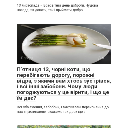
13 листопада – Всесвітній день доброти. Чудова
нагода, як давати, так і приймати добро.
Поради
0
Пʼятниця 13, чорні коти, що
перебігають дорогу, порожні
відра, з якими вам хтось зустрівся,
і всі інші забобони. Чому люди
погоджуються у це вірити, і що це
їм дає?
Всі обмеження, забобони, і викривлені переконання до
нас «прилипають» скажемо так десь ще з