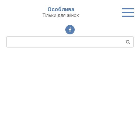
Перейти
Особлива
до
Тільки для жінок
вмісту
Пошук: