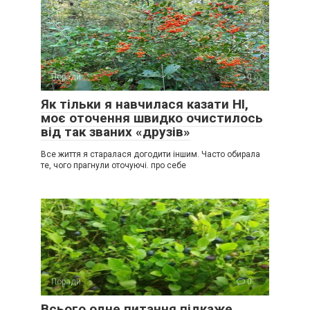
Поради
0
Як тільки я навчилася казати НІ,
моє оточення швидко очистилось
від так званих «друзів»
Все життя я старалася догодити іншим. Часто обирала
те, чого прагнули оточуючі. про себе
Поради
0
Всього одне питання підкаже