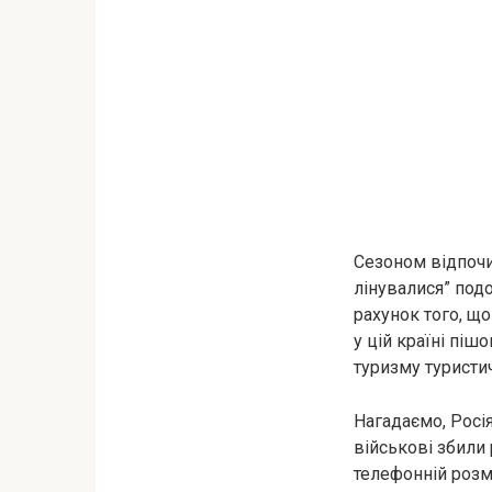
Сезоном відпочин
лінувалися” под
рахунок того, що
у цій країні піш
туризму туристич
Нагадаємо, Росія
військові збили 
телефонній розм