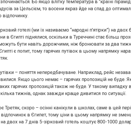
зпочинається. Бо якщо влітку температура в “країні пірамід
адусів за Цельсієм, то восени якраз йде на спад до оптима
 відпочинку.
зірковий готелі (ми їх називаємо “народні п’ятірки”) на двох
іни в Єгипті піднялися, оскільки в Туреччині стає більш про
можуть бути навіть дорожчими, ніж бронювати за два тижні
Єгипті є попит, тому гарячих путівок в цьому напрямку нара
тяк.
 путівки – поняття непередбачуване. Наприклад, рейс незав
’явилися. Якщо цього немає – гарячих пропозицій не буде. 
таких гарячих пропозицій також не буде. У такому випадку 
кілька тижнів, однак завжди краще дивитися по ситуації.
є Третяк, скоро – осінні канікули в школах, саме в цей пері
а відпочинок в Єгипет, тому ціни в цьому напрямку не зме
на двох на 7 днів 5-зірковий готель коштує 800-1000 долар