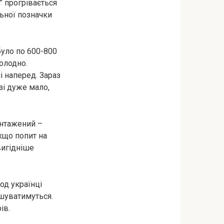
” прогрівається
льної позначки
 було по 600-800
холодно.
 наперед. Зараз
зі дуже мало,
антажений –
Якщо попит на
вигідніше
од українці
ншуватимуться.
ів.