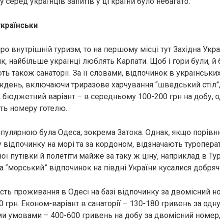
у серед українців запитів у ці країни було небагато.
українськи
о внутрішній туризм, то на першому місці тут Західна Укра
к, найбільше українці люблять Карпати. Щоб і гори були, й ба
ть також санаторії. За її словами, відпочинок в українськи
ждень, включаючи триразове харчування “шведський стіл”,
 А бюджетний варіант – в середньому 100-200 грн на добу, 
ть номеру готелю.
популярною була Одеса, зокрема Затока. Однак, якщо порівн
у відпочинку на морі та за кордоном, відзначають туропера
ої путівки й полетіти майже за таку ж ціну, наприклад в Ту
на “морський” відпочинок на півдні України кусалися добряч
ість проживання в Одесі на базі відпочинку за двомісний н
 грн. Економ-варіант в санаторії – 130-180 гривень за одну
ми умовами – 400-600 гривень на добу за двомісний номер