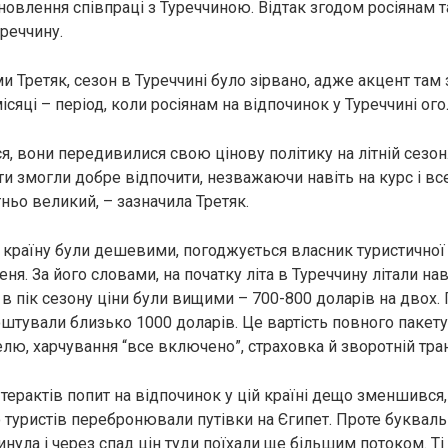
дновлення співпраці з Туреччиною. Відтак згодом росіянам 
уреччину.
и Третяк, сезон в Туреччині було зірвано, адже акцент там
 місяці – період, коли росіянам на відпочинок у Туреччині ог
, вони передивилися свою цінову політику на літній сезон.
ти змогли добре відпочити, незважаючи навіть на курс і вс
ньо великий, – зазначила Третяк.
ю країну були дешевими, погоджується власник туристичної 
еня. За його словами, на початку літа в Туреччину літали нав
 в пік сезону ціни були вищими – 700-800 доларів на двох. 
оштували близько 1000 доларів. Це вартість повного пакету:
елю, харчування “все включено”, страховка й зворотній тра
терактів попит на відпочинок у цій країні дещо зменшився
о туристів перебронювали путівки на Єгипет. Проте буквал
инула і через спад цін туди поїхали ще більшим потоком. Ті 