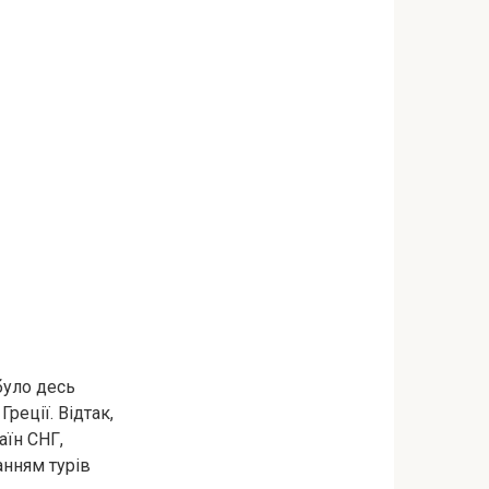
було десь
реції. Відтак,
аїн СНГ,
анням турів