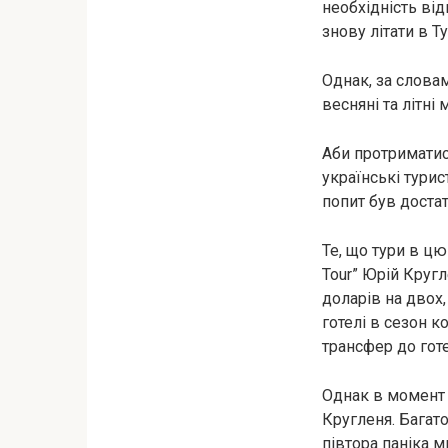
необхідність ві
знову літати в Т
Однак, за словам
весняні та літні
Аби протриматися
українські турис
попит був достат
Те, що тури в ц
Tour” Юрій Кругл
доларів на двох,
готелі в сезон к
трансфер до гот
Однак в момент 
Кругленя. Багат
півтора паніка м