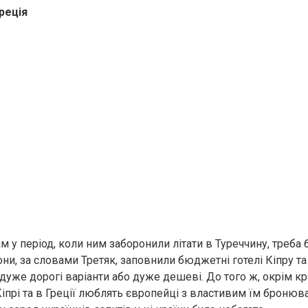
Греція
м у період, коли ним заборонили літати в Туреччину, треба 
ни, за словами Третяк, заповнили бюджетні готелі Кіпру та Г
дуже дорогі варіанти або дуже дешеві. До того ж, окрім кр
Кіпрі та в Греції люблять європейці з властивим їм бронюв