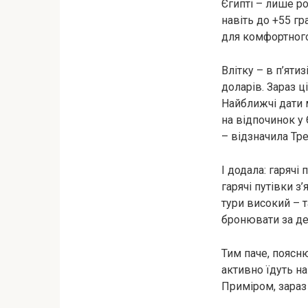
Єгипті – лише ро
навіть до +55 гр
для комфортного
Влітку – в п’яти
доларів. Зараз ц
Найближчі дати 
на відпочинок у 
– відзначила Тре
І додала: гарячі
гарячі путівки з
тури високий – 
бронювати за де
Тим паче, поясню
активно їдуть н
Приміром, зараз 