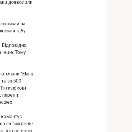
таки дозволили
 зазвичай на
олосили табу.
 Відповідно,
е інше. Тому
компанії “Elang
іть за 500
П’ятизіркові
 переліт,
нсфер.
, коментує
ьно за тиждень-
ж, хто не встиг