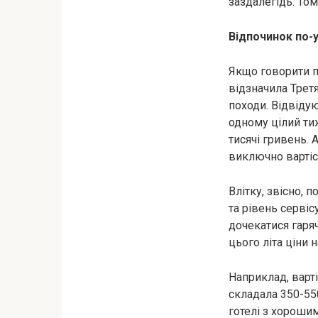
заздалегідь. Том
Відпочинок по-
Якщо говорити пр
відзначила Третя
походи. Відвідую
одному цілий ти
тисячі гривень.
виключно вартіс
Влітку, звісно, 
та рівень сервіс
дочекатися гаряч
цього літа ціни 
Наприклад, варт
складала 350-550
готелі з хороши