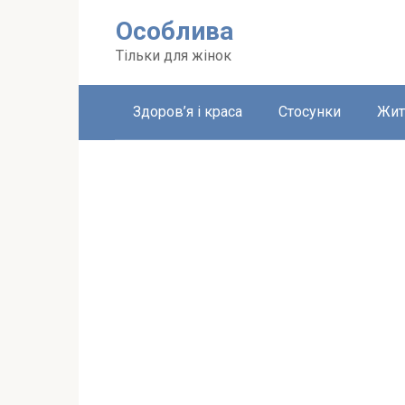
Перейти
Особлива
до
вмісту
Тільки для жінок
Здоров’я і краса
Стосунки
Жит