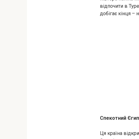
відпочити в Туре
добігає кінця – 
Спекотний Єги
Ця країна відкри