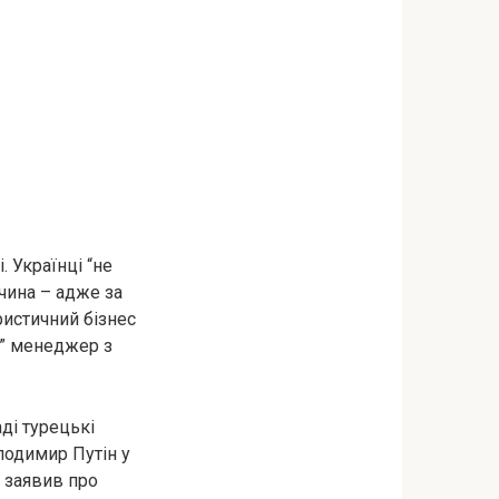
. Українці “не
чина – адже за
ристичний бізнес
24” менеджер з
ді турецькі
олодимир Путін у
 заявив про