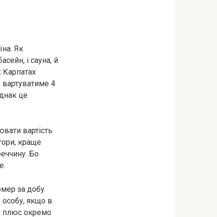
їна. Як
сейн, і сауна, й
х Карпатах
 вартуватиме 4
однак це
ювати вартість
тори, краще
реччину. Бо
е.
омер за добу
 особу, якщо в
, плюс окремо