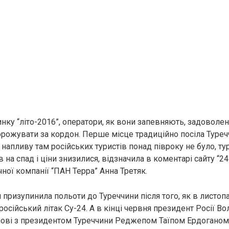
ку “літо-2016”, оператори, як вони запевняють, задоволені
орожувати за кордон. Перше місце традиційно посіла Туреч
 напливу там російських туристів понад півроку не було, ту
ов на спад і ціни знизилися, відзначила в коментарі сайту “
ної компанії “ПАН Терра” Анна Третяк.
 призупинила польоти до Туреччини після того, як в листопа
російський літак Су-24. А в кінці червня президент Росії В
ові з президентом Туреччини Реджепом Таїпом Ердоганом