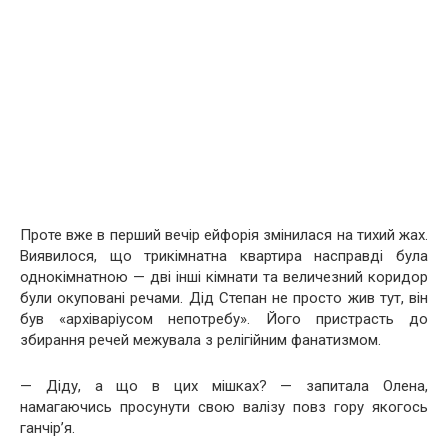
Проте вже в перший вечір ейфорія змінилася на тихий жах.
Виявилося, що трикімнатна квартира насправді була
однокімнатною — дві інші кімнати та величезний коридор
були окуповані речами. Дід Степан не просто жив тут, він
був «архіваріусом непотребу». Його пристрасть до
збирання речей межувала з релігійним фанатизмом.
— Діду, а що в цих мішках? — запитала Олена,
намагаючись просунути свою валізу повз гору якогось
ганчір’я.