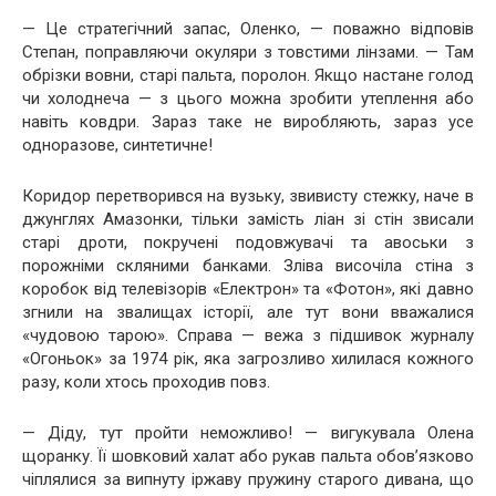
— Це стратегічний запас, Оленко, — поважно відповів
Степан, поправляючи окуляри з товстими лінзами. — Там
обрізки вовни, старі пальта, поролон. Якщо настане голод
чи холоднеча — з цього можна зробити утеплення або
навіть ковдри. Зараз таке не виробляють, зараз усе
одноразове, синтетичне!
Коридор перетворився на вузьку, звивисту стежку, наче в
джунглях Амазонки, тільки замість ліан зі стін звисали
старі дроти, покручені подовжувачі та авоськи з
порожніми скляними банками. Зліва височіла стіна з
коробок від телевізорів «Електрон» та «Фотон», які давно
згнили на звалищах історії, але тут вони вважалися
«чудовою тарою». Справа — вежа з підшивок журналу
«Огоньок» за 1974 рік, яка загрозливо хилилася кожного
разу, коли хтось проходив повз.
— Діду, тут пройти неможливо! — вигукувала Олена
щоранку. Її шовковий халат або рукав пальта обов’язково
чіплялися за випнуту іржаву пружину старого дивана, що