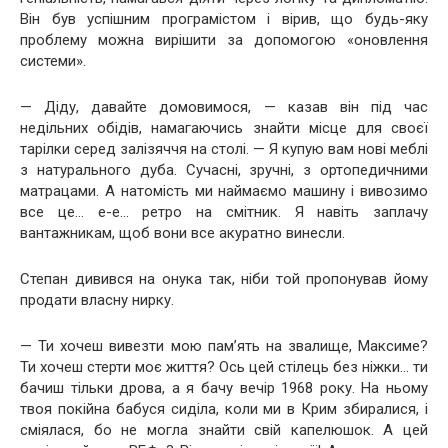
Він був успішним програмістом і вірив, що будь-яку
проблему можна вирішити за допомогою «оновлення
системи».
— Діду, давайте домовимося, — казав він під час
недільних обідів, намагаючись знайти місце для своєї
тарілки серед залізяччя на столі. — Я купую вам нові меблі
з натурального дуба. Сучасні, зручні, з ортопедичними
матрацами. А натомість ми наймаємо машину і вивозимо
все це… е-е… ретро на смітник. Я навіть заплачу
вантажникам, щоб вони все акуратно винесли.
Степан дивився на онука так, ніби той пропонував йому
продати власну нирку.
— Ти хочеш вивезти мою пам’ять на звалище, Максиме?
Ти хочеш стерти моє життя? Ось цей стілець без ніжки… ти
бачиш тільки дрова, а я бачу вечір 1968 року. На ньому
твоя покійна бабуся сиділа, коли ми в Крим збиралися, і
сміялася, бо не могла знайти свій капелюшок. А цей