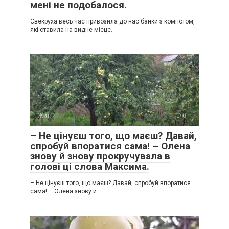
мені не подобалося.
Свекруха весь час привозила до нас банки з компотом,
які ставила на видне місце.
Життя
0
– Не цінуєш того, що маєш? Давай,
спробуй впоратися сама! – Олена
знову й знову прокручувала в
голові ці слова Максима.
– Не цінуєш того, що маєш? Давай, спробуй впоратися
сама! – Олена знову й