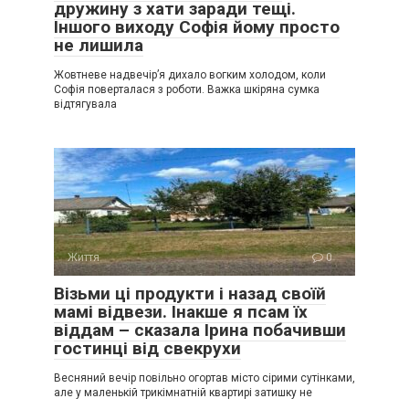
дружину з хати заради тещі.
Іншого виходу Софія йому просто
не лишила
Жовтневе надвечір’я дихало вогким холодом, коли
Софія поверталася з роботи. Важка шкіряна сумка
відтягувала
Життя
0
Візьми ці продукти і назад своїй
мамі відвези. Інакше я псам їх
віддам – сказала Ірина побачивши
гостинці від свекрухи
Весняний вечір повільно огортав місто сірими сутінками,
але у маленькій трикімнатній квартирі затишку не