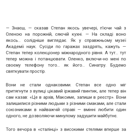
— Знаєш, — сказав Степан якось увечері, п’ючи чай з
Оленою на порожній, сяючій кухні. — На складі воно
якось… солідніше виглядає. Як у справжньому музеї
Академії наук. Сусіди по гаражах заздрять, кажуть —
Степан тепер колекціонер міжнародного рівня. А тут… тут
тепер можна і потанцювати. Оленко, включи-но мені по
своєму телефону того… як його… Синатру. Будемо
святкувати простір.
Вони не стали однаковими. Степан все одно міг
притягнути з вулиці цікавий іржавий гвинтик, але тепер він
сам казав: «Це в архів, Максиме, запиши в реєстр». Вони
залишилися різними людьми з різними смаками, але стали
союзниками в найважчій справі — вмінні любити один
одного, не дозволяючи минулому задушити майбутнє.
Того вечора в «сталінці» з високими стелями вперше за