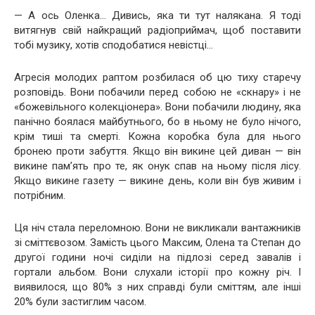
— А ось Оленка… Дивись, яка ти тут налякана. Я тоді
витягнув свій найкращий радіоприймач, щоб поставити
тобі музику, хотів сподобатися невістці…
Агресія молодих раптом розбилася об цю тиху старечу
розповідь. Вони побачили перед собою не «скнару» і не
«божевільного колекціонера». Вони побачили людину, яка
панічно боялася майбутнього, бо в ньому не було нічого,
крім тиші та смерті. Кожна коробка була для нього
бронею проти забуття. Якщо він викине цей диван — він
викине пам’ять про те, як онук спав на ньому після лісу.
Якщо викине газету — викине день, коли він був живим і
потрібним.
Ця ніч стала переломною. Вони не викликали вантажників
зі сміттєвозом. Замість цього Максим, Олена та Степан до
другої години ночі сиділи на підлозі серед завалів і
гортали альбом. Вони слухали історії про кожну річ. І
виявилося, що 80% з них справді були сміттям, але інші
20% були застиглим часом.