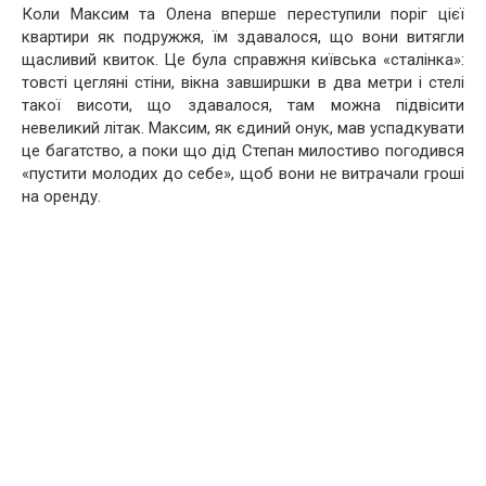
Коли Максим та Олена вперше переступили поріг цієї
квартири як подружжя, їм здавалося, що вони витягли
щасливий квиток. Це була справжня київська «сталінка»:
товсті цегляні стіни, вікна завширшки в два метри і стелі
такої висоти, що здавалося, там можна підвісити
невеликий літак. Максим, як єдиний онук, мав успадкувати
це багатство, а поки що дід Степан милостиво погодився
«пустити молодих до себе», щоб вони не витрачали гроші
на оренду.