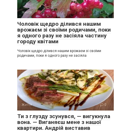
Життя
0
Чоловік щедро ділився нашим
врожаєм зі своїми родичами, поки
я одного разу не засіяла частину
городу квітами
Чоловік щедро ділився нашим врожаєм зі своїми
родичами, поки я одного разу не засіяла
Життя
0
Ти з глузду зсунувся, — вигукнула
вона. — Виганяєш мене з нашої
квартири. Андрій виставив