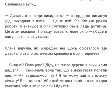
Степаном з вулиці.
— Дивись, що люди викидають! — з гордістю вигукнув
дід, виходячи з кухні. — Це ж дуб! Різьблення ручної
роботи! Я знайшов її біля сміттєвих баків, ледь дотягнув.
Це ж антикваріат! Почищу, вставлю нове скло — і буде в
нас дзеркало, як у палаці.
Олена відчула, як усередині неї щось обірвалося. Це
дзеркало стало останньою краплею в морі її терпіння.
— Скляне? Палацове? Діду, це гниле дерево з личинками
шашеля! — закричала вона так, що з вежі газет полетів
пил. — Ми задихаємося тут! Я не можу зайти у власну
кімнату! Все, досить! Або цей мотлох вимітається звідси
сьогодні, або я збираю речі і йду геть!