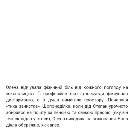
Олена відчувала фізичний біль від кожного погляду на
«експозицію». Її професійне око щосекунди фіксувало
дисгармонію, а її душа вимагала простору. Почалася
«тиха зачистка». Щопонеділка, коли дід Степан урочисто
збирався на пошту за пенсією та свіжою пресою (яку він
теж складав у стоси), Олена виходила на полювання. Вона
діяла обережно, як сапер.