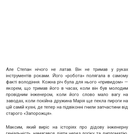
Але Степан нічого не латав. Він не тримав у руках
інструментів роками. Його «робота» полягала в самому
факті володіння. Кожна річ була для нього «привидом» —
якорем, що тримав його в часах, коли він був молодим
провідним інженером, коли його слово мало вагу на
заводах, коли покійна дружина Марія ще пекла пироги на
цій самій кухні, де тепер на підвіконні гнили запчастини від
старого «Запорожця».
Максим, який виріс на історіях про дідову інженерну
геніальність, намагався діяти через логіку та дипломатію.