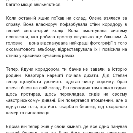
багато місця звільняється.
Коли останній ящик поїхав на склад, Олена взялася за
справу. Вона власноруч пофарбувала стіни коридору в
теплий світло-сірий колір. Вона змонтувала систему
освітлення, яка робила простір візуально ще більшим. А
головне — вона відсканувала найкращі фотографії з того
оксамитового альбому, відреставрувала їх і повісила на
стінах у красивих сучасних рамах.
Тепер, йдучи коридором, ти бачив не завали, а історію
родини. Квартира нарешті почала дихати. Дід Степан
тепер щосуботи урочисто одягав чисту сорочку, брав
ключі і йшов на свій склад. Він проводив там кілька годин:
щось протирав, щось перекладав, сидів на своєму
«австрійському» дивані. Він повертався втомлений, але з
відчуттям того, що його скарби в безпеці, під охороною
камер та сигналізації.
Вдома він тепер жив у своїй кімнаті, де все одно панував
легкий безлад, але це була його суверенна територія.