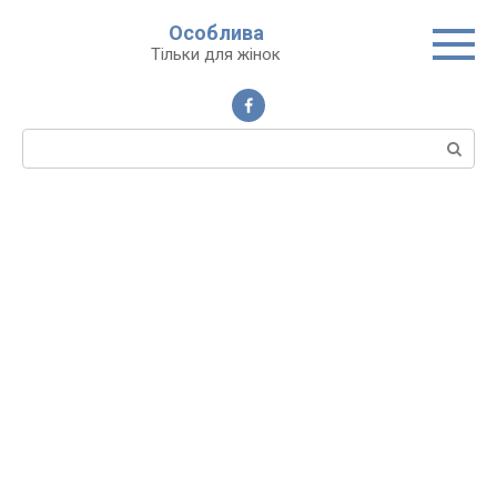
Перейти
Особлива
до
Тільки для жінок
вмісту
Пошук: