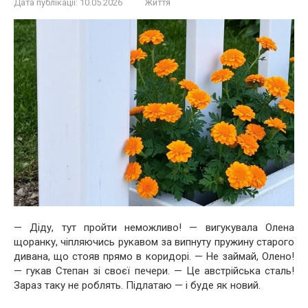
Дата публікації:
10.05.2026
Життя
— Діду, тут пройти неможливо! — вигукувала Олена
щоранку, чіпляючись рукавом за випнуту пружину старого
дивана, що стояв прямо в коридорі. — Не займай, Олено!
— гукав Степан зі своєї печери. — Це австрійська сталь!
Зараз таку не роблять. Підлатаю — і буде як новий.