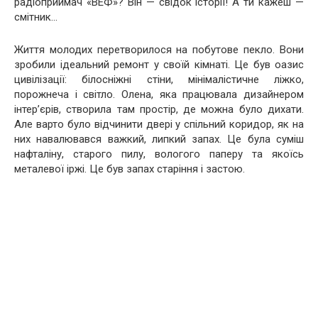
радіоприймач «ВЕФ»? Він — свідок історії! А ти кажеш —
смітник…
Життя молодих перетворилося на побутове пекло. Вони
зробили ідеальний ремонт у своїй кімнаті. Це був оазис
цивілізації: білосніжні стіни, мінімалістичне ліжко,
порожнеча і світло. Олена, яка працювала дизайнером
інтер’єрів, створила там простір, де можна було дихати.
Але варто було відчинити двері у спільний коридор, як на
них навалювався важкий, липкий запах. Це була суміш
нафталіну, старого пилу, вологого паперу та якоїсь
металевої іржі. Це був запах старіння і застою.