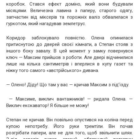
коробок. Стався ефект доміно, який вони будували
місяцями. Величезна лавина з паперу, старого одягу,
запчастин від міксерів та порожніх валіз обвалилася з
гуркотом, який нагадував землетрус.
Коридор заблокувало повністю. Олена опинилася
притиснутою до дверей своєї кімнати, а Степан стояв з
іншого боку завалу. В цей момент у замку повернувся
ключ — Максим прийшов з роботи. Але двері відчинилися
лише на кілька сантиметрів і вперлися в купу газет та
ніжку того самого «австрійського» дивана.
— Олено! Діду! Що там у вас — кричав Максим з під’їзду.
— Максиме, виклич вантажників! — ридала Олена. —
Виклич екскаватор! Я більше не можу!
Степан не кричав. Він повільно опустився на коліна перед
купою непотребу. Його руки тремтіли. Він почав
розгрібати папери, але не для того, щоб звільнити шлях.