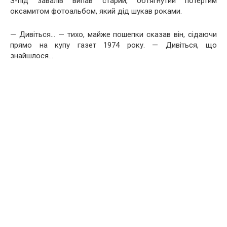
З-під завалів випав старий, обтягнутий потертим
оксамитом фотоальбом, який дід шукав роками.
— Дивіться… — тихо, майже пошепки сказав він, сідаючи
прямо на купу газет 1974 року. — Дивіться, що
знайшлося…