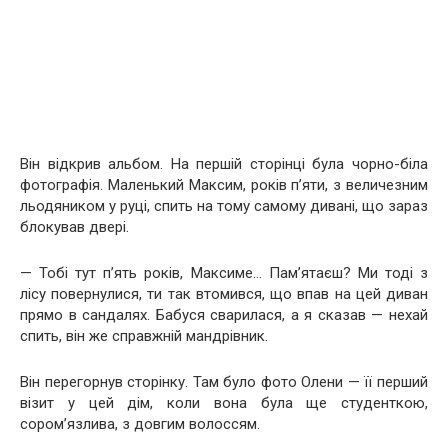
Він відкрив альбом. На першій сторінці була чорно-біла
фотографія. Маленький Максим, років п’яти, з величезним
льодяником у руці, спить на тому самому дивані, що зараз
блокував двері.
— Тобі тут п’ять років, Максиме… Пам’ятаєш? Ми тоді з
лісу повернулися, ти так втомився, що впав на цей диван
прямо в сандалях. Бабуся сварилася, а я сказав — нехай
спить, він же справжній мандрівник.
Він перегорнув сторінку. Там було фото Олени — її перший
візит у цей дім, коли вона була ще студенткою,
сором’язлива, з довгим волоссям.