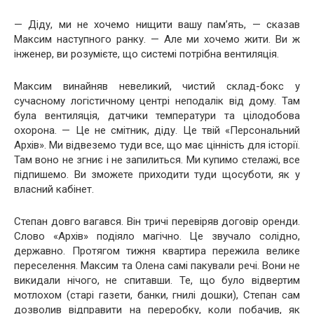
— Діду, ми не хочемо нищити вашу пам’ять, — сказав
Максим наступного ранку. — Але ми хочемо жити. Ви ж
інженер, ви розумієте, що системі потрібна вентиляція.
Максим винайняв невеликий, чистий склад-бокс у
сучасному логістичному центрі неподалік від дому. Там
була вентиляція, датчики температури та цілодобова
охорона. — Це не смітник, діду. Це твій «Персональний
Архів». Ми відвеземо туди все, що має цінність для історії.
Там воно не згниє і не запилиться. Ми купимо стелажі, все
підпишемо. Ви зможете приходити туди щосуботи, як у
власний кабінет.
Степан довго вагався. Він тричі перевіряв договір оренди.
Слово «Архів» подіяло магічно. Це звучало солідно,
державно. Протягом тижня квартира пережила велике
переселення. Максим та Олена самі пакували речі. Вони не
викидали нічого, не спитавши. Те, що було відвертим
мотлохом (старі газети, банки, гнилі дошки), Степан сам
дозволив відправити на переробку, коли побачив, як