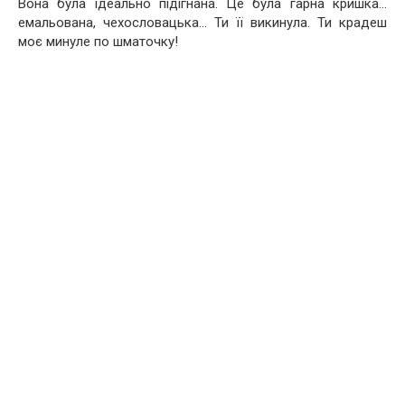
Вона була ідеально підігнана. Це була гарна кришка…
емальована, чехословацька… Ти її викинула. Ти крадеш
моє минуле по шматочку!