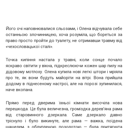
Його очі наповнювалися сльозами, і Олена відчувала себе
останньою злочинницею, хоча розуміла, що бореться за
право просто пройти до туалету, не отримавши травму від
«чехословацької сталі».
Точка кипіння настала у травні, коли сонце почало
яскраво світити у вікна, підкреслюючи кожен шар пилу на
дідовому мотлоху. Олена купила нові легкі штори і мріяла
про те, як вони будуть майоріти на вітрі. Вона прийшла
додому в піднесеному настрої, але на порозі зупинилася,
наче вкопана.
Прямо перед дверима їхньої кімнати височіла нова
перешкода. Це була величезна, громіздка дерев’яна рама
від старовинного дзеркала. Саме дзеркало давно
тріснуло і було викинуте, але рама — важка, поїдена
шашелем, з облупленою позолотою — була притягнута