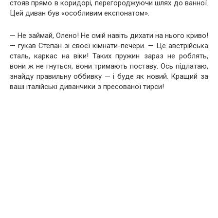
стояв прямо в коридорі, перегороджуючи шлях до ванної.
Цей диван був «особливим експонатом».
— Не займай, Олено! Не смій навіть дихати на нього криво!
— гукав Степан зі своєї кімнати-печери. — Це австрійська
сталь, каркас на віки! Таких пружин зараз не роблять,
вони ж не гнуться, вони тримають поставу. Ось підлатаю,
знайду правильну оббивку — і буде як новий. Кращий за
ваші італійські диванчики з пресованої тирси!