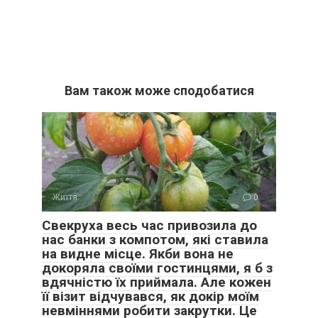
Вам також може сподобатися
Життя
0
Свекруха весь час привозила до
нас банки з компотом, які ставила
на видне місце. Якби вона не
докоряла своїми гостинцями, я б з
вдячністю їх приймала. Але кожен
її візит відчувався, як докір моїм
невміннями робити закрутки. Це