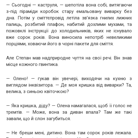
— Сьогодні — каструля, — шепотіла вона собі, витягаючи
з-під піраміди коробок стару емальовану виварку без
дна. Потім у сміттєпровід летіла зв’язка гнилих лижних
палиць, розбитий плафон, набитий дохлими мухами, та
пожовклі інструкції до холодильників, яких не існувало
вже сорок років. Вона виносила непотріб невеликими
порціями, ховаючи його в чорні пакети для сміття.
Але Степан мав надприродне чуття на свої речі. Він знав
місце кожного гвинтика.
— Олено! — гукав він увечері, виходячи на кухню з
виглядом інквізитора. — Де моя кришка від виварки? Та,
велика, з синьою квіточкою?
— Яка кришка, діду? — Олена намагалася, щоб її голос не
тремтів. — Може, вона за диван впала? Там же такі
завали, що й слон загубиться.
— Не бреши мені, дитино. Вона там сорок років лежала.