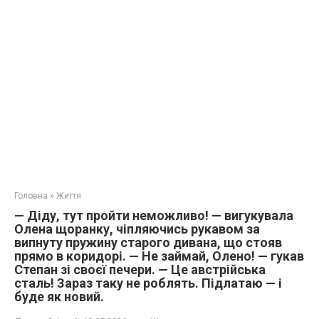
Головна
»
Життя
— Діду, тут пройти неможливо! — вигукувала
Олена щоранку, чіпляючись рукавом за
випнуту пружину старого дивана, що стояв
прямо в коридорі. — Не займай, Олено! — гукав
Степан зі своєї печери. — Це австрійська
сталь! Зараз таку не роблять. Підлатаю — і
буде як новий.