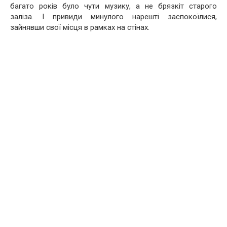
багато років було чути музику, а не брязкіт старого
заліза. І привиди минулого нарешті заспокоїлися,
зайнявши свої місця в рамках на стінах.