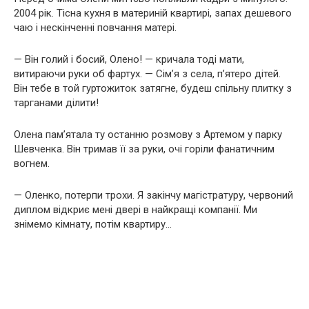
2004 рік. Тісна кухня в материній квартирі, запах дешевого
чаю і нескінченні повчання матері.
— Він голий і босий, Олено! — кричала тоді мати,
витираючи руки об фартух. — Сім’я з села, п’ятеро дітей.
Він тебе в той гуртожиток затягне, будеш спільну плитку з
тарганами ділити!
Олена пам’ятала ту останню розмову з Артемом у парку
Шевченка. Він тримав її за руки, очі горіли фанатичним
вогнем.
— Оленко, потерпи трохи. Я закінчу магістратуру, червоний
диплом відкриє мені двері в найкращі компанії. Ми
знімемо кімнату, потім квартиру…