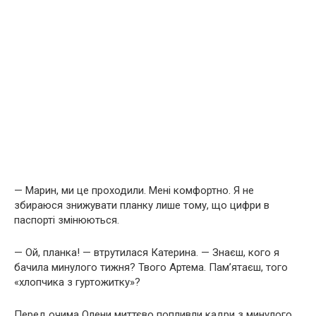
— Марин, ми це проходили. Мені комфортно. Я не
збираюся знижувати планку лише тому, що цифри в
паспорті змінюються.
— Ой, планка! — втрутилася Катерина. — Знаєш, кого я
бачила минулого тижня? Твого Артема. Пам’ятаєш, того
«хлопчика з гуртожитку»?
Перед очима Олени миттєво попливли кадри з минулого.