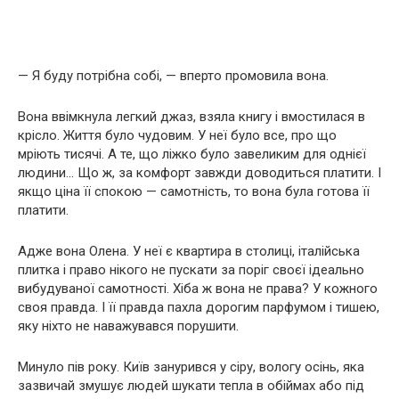
— Я буду потрібна собі, — вперто промовила вона.
Вона ввімкнула легкий джаз, взяла книгу і вмостилася в
крісло. Життя було чудовим. У неї було все, про що
мріють тисячі. А те, що ліжко було завеликим для однієї
людини… Що ж, за комфорт завжди доводиться платити. І
якщо ціна її спокою — самотність, то вона була готова її
платити.
Адже вона Олена. У неї є квартира в столиці, італійська
плитка і право нікого не пускати за поріг своєї ідеально
вибудуваної самотності. Хіба ж вона не права? У кожного
своя правда. І її правда пахла дорогим парфумом і тишею,
яку ніхто не наважувався порушити.
Минуло пів року. Київ занурився у сіру, вологу осінь, яка
зазвичай змушує людей шукати тепла в обіймах або під