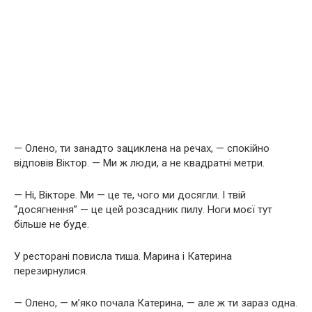
— Олено, ти занадто зациклена на речах, — спокійно
відповів Віктор. — Ми ж люди, а не квадратні метри.
— Ні, Вікторе. Ми — це те, чого ми досягли. І твій
“досягнення” — це цей розсадник пилу. Ноги моєї тут
більше не буде.
У ресторані повисла тиша. Марина і Катерина
перезирнулися.
— Олено, — м’яко почала Катерина, — але ж ти зараз одна.