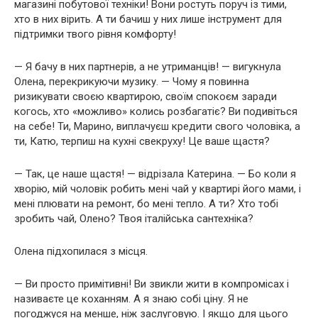
магазині побутової техніки! Вони ростуть поруч із тими,
хто в них вірить. А ти бачиш у них лише інструмент для
підтримки твого рівня комфорту!
— Я бачу в них партнерів, а не утриманців! — вигукнула
Олена, перекрикуючи музику. — Чому я повинна
ризикувати своєю квартирою, своїм спокоєм заради
когось, хто «можливо» колись розбагатіє? Ви подивіться
на себе! Ти, Марино, виплачуєш кредити свого чоловіка, а
ти, Катю, терпиш на кухні свекруху! Це ваше щастя?
— Так, це наше щастя! — відрізала Катерина. — Бо коли я
хворію, мій чоловік робить мені чай у квартирі його мами, і
мені плювати на ремонт, бо мені тепло. А ти? Хто тобі
зробить чай, Олено? Твоя італійська сантехніка?
Олена підхопилася з місця.
— Ви просто примітивні! Ви звикли жити в компромісах і
називаєте це коханням. А я знаю собі ціну. Я не
погоджуся на менше, ніж заслуговую. І якщо для цього