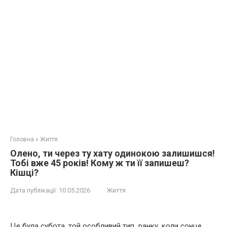
Головна
»
Життя
Олено, ти через ту хату одинокою залишишся!
Тобі вже 45 років! Кому ж ти її запишеш?
Кішці?
Дата публікації:
10.05.2026
Життя
Це була субота, той особливий тип ранку, коли сонце