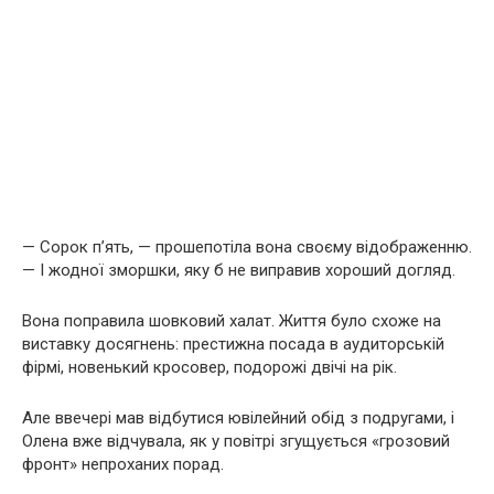
— Сорок п’ять, — прошепотіла вона своєму відображенню.
— І жодної зморшки, яку б не виправив хороший догляд.
Вона поправила шовковий халат. Життя було схоже на
виставку досягнень: престижна посада в аудиторській
фірмі, новенький кросовер, подорожі двічі на рік.
Але ввечері мав відбутися ювілейний обід з подругами, і
Олена вже відчувала, як у повітрі згущується «грозовий
фронт» непроханих порад.