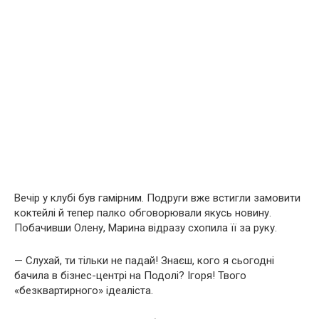
Вечір у клубі був гамірним. Подруги вже встигли замовити
коктейлі й тепер палко обговорювали якусь новину.
Побачивши Олену, Марина відразу схопила її за руку.
— Слухай, ти тільки не падай! Знаєш, кого я сьогодні
бачила в бізнес-центрі на Подолі? Ігоря! Твого
«безквартирного» ідеаліста.