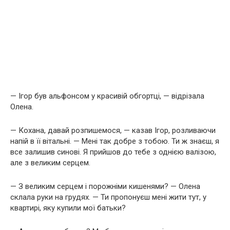
— Ігор був альфонсом у красивій обгортці, — відрізала
Олена.
— Кохана, давай розпишемося, — казав Ігор, розливаючи
напій в її вітальні. — Мені так добре з тобою. Ти ж знаєш, я
все залишив синові. Я прийшов до тебе з однією валізою,
але з великим серцем.
— З великим серцем і порожніми кишенями? — Олена
склала руки на грудях. — Ти пропонуєш мені жити тут, у
квартирі, яку купили мої батьки?