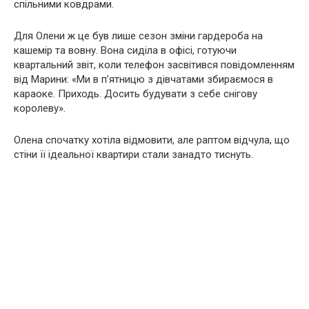
спільними ковдрами.
Для Олени ж це був лише сезон зміни гардероба на
кашемір та вовну. Вона сиділа в офісі, готуючи
квартальний звіт, коли телефон засвітився повідомленням
від Марини: «Ми в п’ятницю з дівчатами збираємося в
караоке. Приходь. Досить будувати з себе снігову
королеву».
Олена спочатку хотіла відмовити, але раптом відчула, що
стіни її ідеальної квартири стали занадто тиснуть.