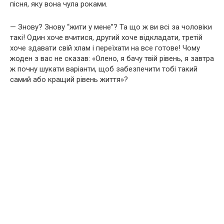
пісня, яку вона чула роками.
— Знову? Знову “жити у мене”? Та що ж ви всі за чоловіки
такі! Один хоче вчитися, другий хоче відкладати, третій
хоче здавати свій хлам і переїхати на все готове! Чому
жоден з вас не сказав: «Олено, я бачу твій рівень, я завтра
ж почну шукати варіанти, щоб забезпечити тобі такий
самий або кращий рівень життя»?