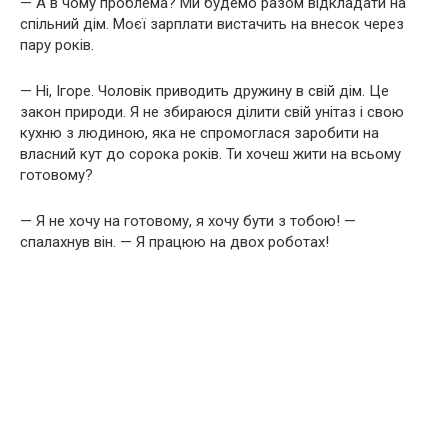
— А в чому проблема? Ми будемо разом відкладати на
спільний дім. Моєї зарплати вистачить на внесок через
пару років.
— Ні, Ігоре. Чоловік приводить дружину в свій дім. Це
закон природи. Я не збираюся ділити свій унітаз і свою
кухню з людиною, яка не спромоглася заробити на
власний кут до сорока років. Ти хочеш жити на всьому
готовому?
— Я не хочу на готовому, я хочу бути з тобою! —
спалахнув він. — Я працюю на двох роботах!