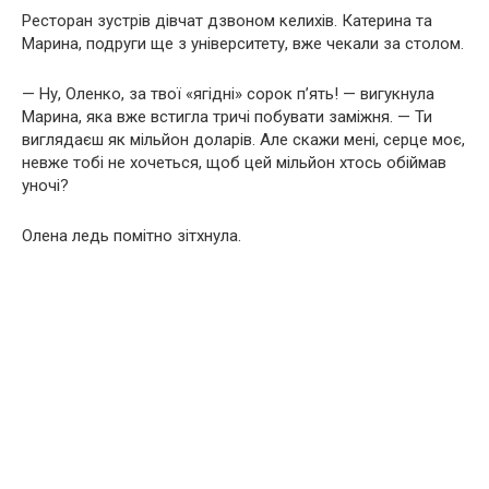
Ресторан зустрів дівчат дзвоном келихів. Катерина та
Марина, подруги ще з університету, вже чекали за столом.
— Ну, Оленко, за твої «ягідні» сорок п’ять! — вигукнула
Марина, яка вже встигла тричі побувати заміжня. — Ти
виглядаєш як мільйон доларів. Але скажи мені, серце моє,
невже тобі не хочеться, щоб цей мільйон хтось обіймав
уночі?
Олена ледь помітно зітхнула.