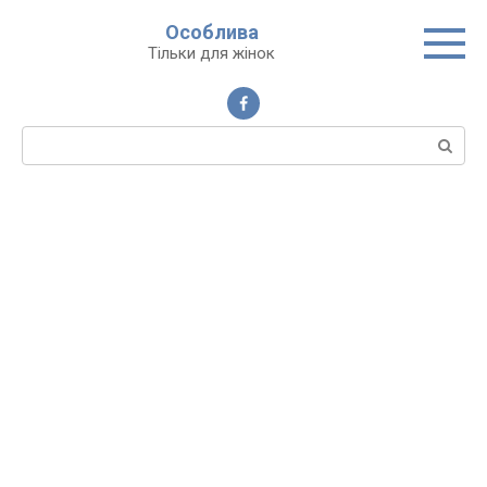
Перейти
Особлива
до
Тільки для жінок
вмісту
Пошук: