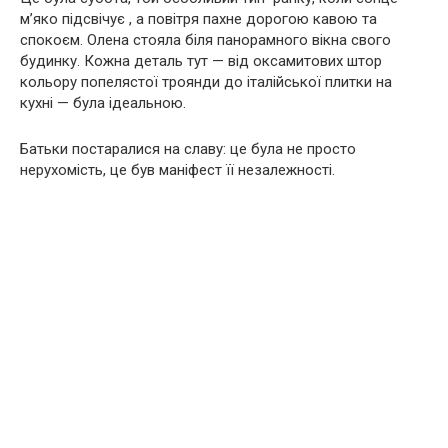
м’яко підсвічує , а повітря пахне дорогою кавою та
спокоєм. Олена стояла біля панорамного вікна свого
будинку. Кожна деталь тут — від оксамитових штор
кольору попелястої троянди до італійської плитки на
кухні — була ідеальною.
Батьки постаралися на славу: це була не просто
нерухомість, це був маніфест її незалежності.