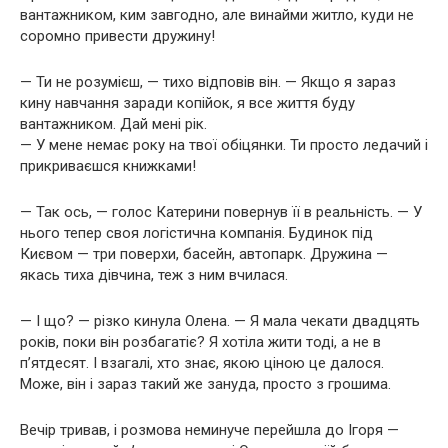
вантажником, ким завгодно, але винайми житло, куди не
соромно привести дружину!
— Ти не розумієш, — тихо відповів він. — Якщо я зараз
кину навчання заради копійок, я все життя буду
вантажником. Дай мені рік.
— У мене немає року на твої обіцянки. Ти просто ледачий і
прикриваєшся книжками!
— Так ось, — голос Катерини повернув її в реальність. — У
нього тепер своя логістична компанія. Будинок під
Києвом — три поверхи, басейн, автопарк. Дружина —
якась тиха дівчина, теж з ним вчилася.
— І що? — різко кинула Олена. — Я мала чекати двадцять
років, поки він розбагатіє? Я хотіла жити тоді, а не в
п’ятдесят. І взагалі, хто знає, якою ціною це далося.
Може, він і зараз такий же зануда, просто з грошима.
Вечір тривав, і розмова неминуче перейшла до Ігоря —