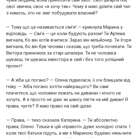
чужа людина, вона приносить свій хаос. Свої шкарпетки,
свої звички, своє «я хочу так». Чому я маю ділити свій тил
з кимось, хто не зміг побудувати власний?
— Тому що це називається сім’я! — крикнула Марина у
відповідь. — Сім’я — це коли будують разом! Ти Артема
вигнала, бо він хотів вчитися. Зараз він мільйонер. Ти Ігоря
вигнала, бо він був чесним і сказав, що треба почекати. Ти
Віктора принизила за старі шпалери. Ти не чоловіка
шукаєш, ти шукаєш інвестора в свій і без того успішний
проект!
— А хіба це погано? — Олена підвелася, її очі блищали від
гніву. — Хіба погано хотіти найкращого? Ви самі
плачетеся, що чоловіки лежать на диванах і нічого не
хочуть. А я просто не даю їм шансу лягти на мій диван! Я
права, чуєте? Я маю право на свій ідеал.
— Права, — тихо сказала Катерина. — Ти абсолютно
права, Олено. Тільки в цій «правоті» дуже холодно спати. І
коли твої батьки підуть, а ми з Мариною будемо няньчити