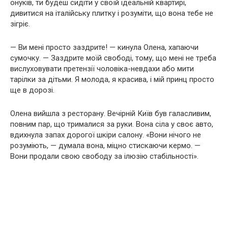
онуків, ти будеш сидіти у своїй ідеальній квартирі,
дивитися на італійську плитку і розуміти, що вона тебе не
зігріє.
— Ви мені просто заздрите! — кинула Олена, хапаючи
сумочку. — Заздрите моїй свободі, тому, що мені не треба
вислуховувати претензії чоловіка-невдахи або мити
тарілки за дітьми. Я молода, я красива, і мій принц просто
ще в дорозі.
Олена вийшла з ресторану. Вечірній Київ був галасливим,
повним пар, що трималися за руки. Вона сіла у своє авто,
вдихнула запах дорогої шкіри салону. «Вони нічого не
розуміють, — думала вона, міцно стискаючи кермо. —
Вони продали свою свободу за ілюзію стабільності».