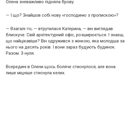
Олена зневажливо підняла брову.
— І що? Знайшов собі нову «господиню з пропискою»?
— Взагалі-то, — втрутилася Катерина, — він виглядав
блискуче. Свій архітектурний офіс, розширюється. І знаєш,
що найцікавіше? Він одружився з жінкою, яка молодша за
нього на десять років. І вони зараз будують будинок.
Разом. З нуля.
Всередині в Олени щось боляче стиснулося, але вона
лише міцніше стиснула келих.