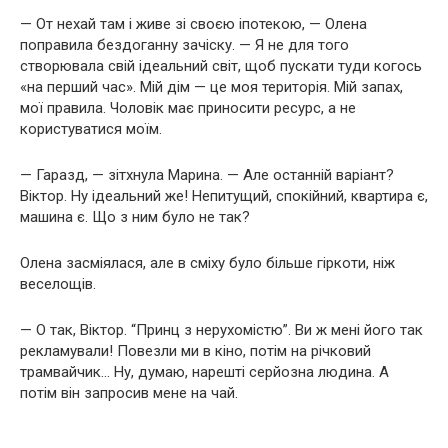
— От нехай там і живе зі своєю іпотекою, — Олена
поправила бездоганну зачіску. — Я не для того
створювала свій ідеальний світ, щоб пускати туди когось
«на перший час». Мій дім — це моя територія. Мій запах,
мої правила. Чоловік має приносити ресурс, а не
користуватися моїм.
— Гаразд, — зітхнула Марина. — Але останній варіант?
Віктор. Ну ідеальний же! Непитущий, спокійний, квартира є,
машина є. Що з ним було не так?
Олена засміялася, але в сміху було більше гіркоти, ніж
веселощів.
— О так, Віктор. “Принц з нерухомістю”. Ви ж мені його так
рекламували! Повезли ми в кіно, потім на річковий
трамвайчик… Ну, думаю, нарешті серйозна людина. А
потім він запросив мене на чай.