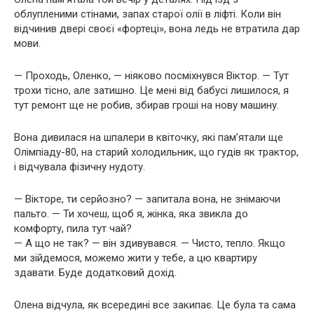
облупленими стінами, запах старої олії в ліфті. Коли він
відчинив двері своєї «фортеці», вона ледь не втратила дар
мови.
— Проходь, Оленко, — ніяково посміхнувся Віктор. — Тут
трохи тісно, але затишно. Це мені від бабусі лишилося, я
тут ремонт ще не робив, збирав гроші на нову машину.
Вона дивилася на шпалери в квіточку, які пам’ятали ще
Олімпіаду-80, на старий холодильник, що гудів як трактор,
і відчувала фізичну нудоту.
— Вікторе, ти серйозно? — запитала вона, не знімаючи
пальто. — Ти хочеш, щоб я, жінка, яка звикла до
комфорту, пила тут чай?
— А що не так? — він здивувався. — Чисто, тепло. Якщо
ми зійдемося, можемо жити у тебе, а цю квартиру
здавати. Буде додатковий дохід.
Олена відчула, як всередині все закипає. Це була та сама