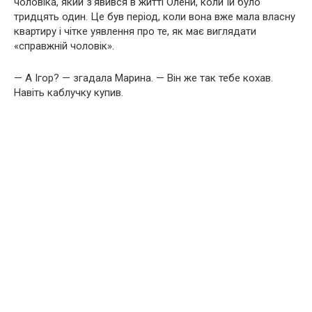
чоловіка, який з’явився в житті Олени, коли їй було
тридцять один. Це був період, коли вона вже мала власну
квартиру і чітке уявлення про те, як має виглядати
«справжній чоловік».
— А Ігор? — згадала Марина. — Він же так тебе кохав.
Навіть каблучку купив.