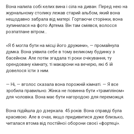
Вона налила собі келих вина і сіла на диван. Перед нею на
журнальному столику лежав старий альбом, який вона
нещодавно забрала від матері. Гортаючи сторінки, вона
зупинилася на фото Артема. Він там сміявся, волосся
розпатлане вітром…
«Я б могла бути на місці його дружини», — промайнула
думка. Вона уявила себе в тому великому будинку з
басейном. Але потім згадала ті роки очікування, ту
орендовану кімнату, ті макарони на вечерю, які б їй
довелося їсти з ним.
— Ні, — вголос сказала вона порожній кімнаті. — Я все
зробила правильно. Жінка не повинна бути «трампліном»
для чоловіка. Вона має бути нагородою для переможця.
Вона підійшла до дзеркала. 45 років. Вона справді була
красивою. Але в очах, якщо придивитися дуже близько,
читалася втома від постійної оборони своєї «фортеці».