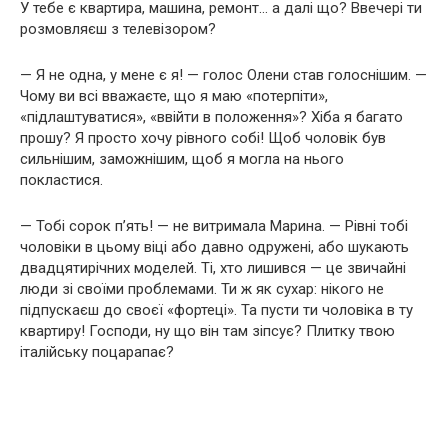
У тебе є квартира, машина, ремонт… а далі що? Ввечері ти
розмовляєш з телевізором?
— Я не одна, у мене є я! — голос Олени став голоснішим. —
Чому ви всі вважаєте, що я маю «потерпіти»,
«підлаштуватися», «ввійти в положення»? Хіба я багато
прошу? Я просто хочу рівного собі! Щоб чоловік був
сильнішим, заможнішим, щоб я могла на нього
покластися.
— Тобі сорок п’ять! — не витримала Марина. — Рівні тобі
чоловіки в цьому віці або давно одружені, або шукають
двадцятирічних моделей. Ті, хто лишився — це звичайні
люди зі своїми проблемами. Ти ж як сухар: нікого не
підпускаєш до своєї «фортеці». Та пусти ти чоловіка в ту
квартиру! Господи, ну що він там зіпсує? Плитку твою
італійську поцарапає?