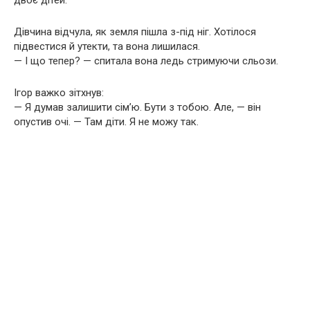
двоє дітей.
Дівчина відчула, як земля пішла з-під ніг. Хотілося
підвестися й утекти, та вона лишилася.
— І що тепер? — спитала вона ледь стримуючи сльози.
Ігор важко зітхнув:
— Я думав залишити сім’ю. Бути з тобою. Але, — він
опустив очі. — Там діти. Я не можу так.