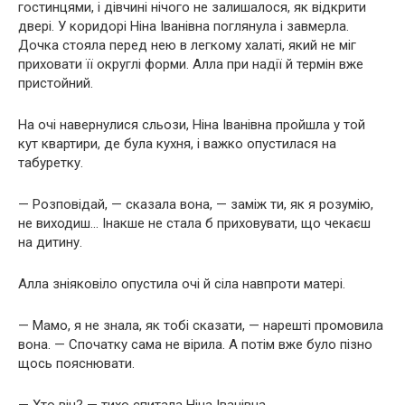
гостинцями, і дівчині нічого не залишалося, як відкрити
двері. У коридорі Ніна Іванівна поглянула і завмерла.
Дочка стояла перед нею в легкому халаті, який не міг
приховати її округлі форми. Алла при надії й термін вже
пристойний.
На очі навернулися сльози, Ніна Іванівна пройшла у той
кут квартири, де була кухня, і важко опустилася на
табуретку.
— Розповідай, — сказала вона, — заміж ти, як я розумію,
не виходиш… Інакше не стала б приховувати, що чекаєш
на дитину.
Алла зніяковіло опустила очі й сіла навпроти матері.
— Мамо, я не знала, як тобі сказати, — нарешті промовила
вона. — Спочатку сама не вірила. А потім вже було пізно
щось пояснювати.