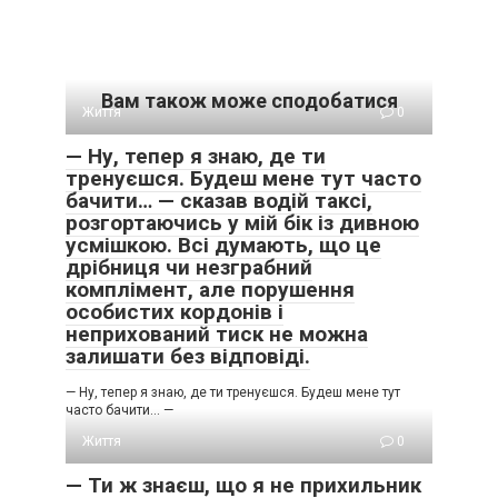
Вам також може сподобатися
Життя
0
— Ну, тепер я знаю, де ти
тренуєшся. Будеш мене тут часто
бачити… — сказав водій таксі,
розгортаючись у мій бік із дивною
усмішкою. Всі думають, що це
дрібниця чи незграбний
комплімент, але порушення
особистих кордонів і
неприхований тиск не можна
залишати без відповіді.
— Ну, тепер я знаю, де ти тренуєшся. Будеш мене тут
часто бачити… —
Життя
0
— Ти ж знаєш, що я не прихильник