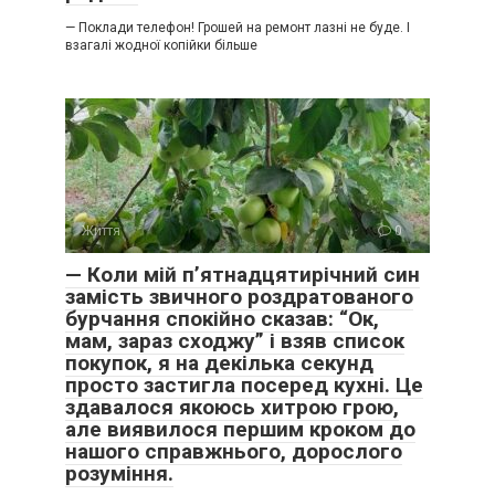
— Поклади телефон! Грошей на ремонт лазні не буде. І
взагалі жодної копійки більше
Життя
0
— Коли мій п’ятнадцятирічний син
замість звичного роздратованого
бурчання спокійно сказав: “Ок,
мам, зараз сходжу” і взяв список
покупок, я на декілька секунд
просто застигла посеред кухні. Це
здавалося якоюсь хитрою грою,
але виявилося першим кроком до
нашого справжнього, дорослого
розуміння.