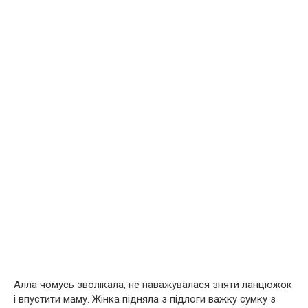
Алла чомусь зволікала, не наважувалася зняти ланцюжок
і впустити маму. Жінка підняла з підлоги важку сумку з