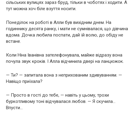
сільських вулицях зараз бруд, тільки в чоботях і ходити. А
тут можна хоч біле взуття носити.
Понеділок на роботі в Алли був вихідним днем. На
годиннику десята ранку, і мати не сумнівалася, що дівчина
вдома. Дочка любила поспати, дай їй волю, до обіду не
встане.
Коли Ніна Іванівна зателефонувала, майже відразу вона
почула звук кроків. І Алла відчинила двері на ланцюжок.
— Ти? — запитала вона з неприхованим здивуванням. —
Навіщо приїхала?
— Просто в гості до тебе, — навіть у цьому, трохи
буркотливому тоні відчувалася любов. — Я скучила…
Впусти…