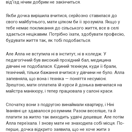
від’їзд нічим добрим не закінчиться.
Якби дочка вирішила вчитися, серйозно ставилася до
свого майбутнього, мати цілком би її зрозуміла. Якщо у
тебе немає покликання до сільського життя, все в селі
здається нецікавим. Потрібно їхати, здобувати професію,
будувати життя так, як тобі подобається.
Але Алла не вступила ні в інститут, ні в коледж. У
педагогічний був високий прохідний бал, медицина
дівчині не подобалася. Єдиний технікум, куди її брали,
технічний, тільки бажання вчитися у дівчини не було. Алла
запевняла, що вона і техніка — поняття несумісні.
Зрештою, мати оплатила їй курси й донька вивчилася на
майстра манікюру, і тепер працювала у салоні краси.
Спочатку вони з подругою винаймали квартиру, і Ніні
Іванівні це здавалося розумним. Разом веселіше, та й
платити за житло так виходить удвічі дешевше. Але потім
Алла переїхала. І знову мати не знаходила собі місця. По-
перше, дочка відкрито заявила, що не хоче жити з