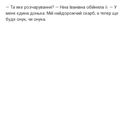
— Та яке розчарування? — Ніна Іванівна обійняла її. — У
мене єдина донька. Мій найдорожчий скарб, а тепер ще
буде онук, чи онука.