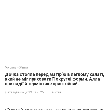
Головна
»
Життя
Дочка стояла перед матір’ю в легкому халаті,
який не міг приховати її округлі форми. Алла
при надії й термін вже пристойний.
Дата публікації:
29.09.2025
Життя
«Скільки б років не виповнилося твоїм дітям, все одно ти