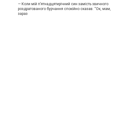
— Коли мій п’ятнадцятирічний син замість звичного
роздратованого бурчання спокійно сказав: “Ок, мам,
зараз