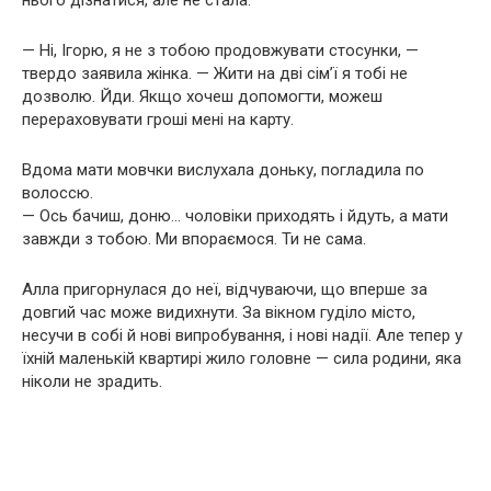
нього дізнатися, але не стала.
— Ні, Ігорю, я не з тобою продовжувати стосунки, —
твердо заявила жінка. — Жити на дві сім’ї я тобі не
дозволю. Йди. Якщо хочеш допомогти, можеш
перераховувати гроші мені на карту.
Вдома мати мовчки вислухала доньку, погладила по
волоссю.
— Ось бачиш, доню… чоловіки приходять і йдуть, а мати
завжди з тобою. Ми впораємося. Ти не сама.
Алла пригорнулася до неї, відчуваючи, що вперше за
довгий час може видихнути. За вікном гуділо місто,
несучи в собі й нові випробування, і нові надії. Але тепер у
їхній маленькій квартирі жило головне — сила родини, яка
ніколи не зрадить.