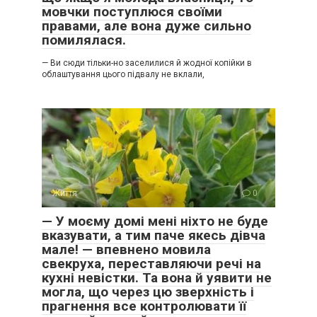
мовчки поступлюся своїми
правами, але вона дуже сильно
помилялася.
— Ви сюди тільки-но заселилися й жодної копійки в
облаштування цього підвалу не вклали,
Життя
0
— У моєму домі мені ніхто не буде
вказувати, а тим паче якесь дівча
мале! — впевнено мовила
свекруха, переставляючи речі на
кухні невістки. Та вона й уявити не
могла, що через цю зверхність і
прагнення все контролювати її