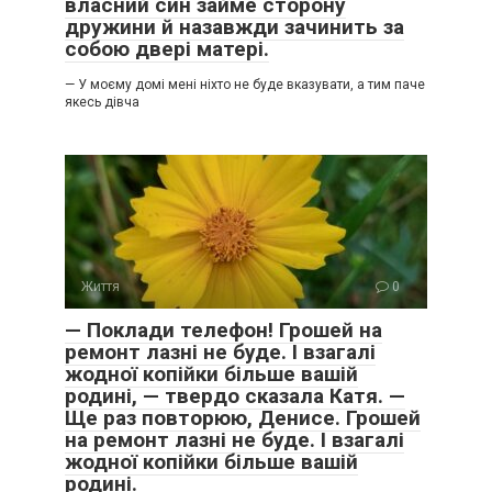
власний син займе сторону
дружини й назавжди зачинить за
собою двері матері.
— У моєму домі мені ніхто не буде вказувати, а тим паче
якесь дівча
Життя
0
— Поклади телефон! Грошей на
ремонт лазні не буде. І взагалі
жодної копійки більше вашій
родині, — твердо сказала Катя. —
Ще раз повторюю, Денисе. Грошей
на ремонт лазні не буде. І взагалі
жодної копійки більше вашій
родині.