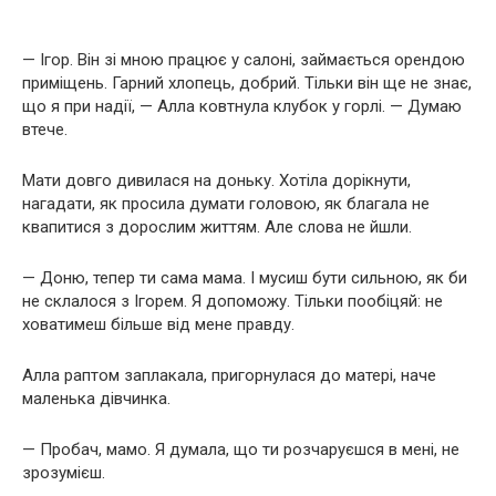
— Ігор. Він зі мною працює у салоні, займається орендою
приміщень. Гарний хлопець, добрий. Тільки він ще не знає,
що я при надії, — Алла ковтнула клубок у горлі. — Думаю
втече.
Мати довго дивилася на доньку. Хотіла дорікнути,
нагадати, як просила думати головою, як благала не
квапитися з дорослим життям. Але слова не йшли.
— Доню, тепер ти сама мама. І мусиш бути сильною, як би
не склалося з Ігорем. Я допоможу. Тільки пообіцяй: не
ховатимеш більше від мене правду.
Алла раптом заплакала, пригорнулася до матері, наче
маленька дівчинка.
— Пробач, мамо. Я думала, що ти розчаруєшся в мені, не
зрозумієш.