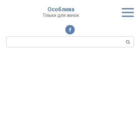
Перейти
Особлива
до
Тільки для жінок
вмісту
Пошук: