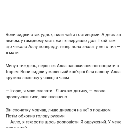
Вони сиділи отак удвох, пили чай з гостинцями. А десь за
вікном, у гамірному місті, життя вирувало далі. І хай там
що чекало Аллу попереду, тепер вона знала: у неї є тил —
її мати.
Минув тиждень, перш ніж Алла наважилася поговорити з
Ігорем. Вони сиділи у маленькій кав’ярні біля салону. Алла
крутила ложечку у чашці з чаєм.
— Ігорю, я маю сказати… Я чекаю дитину, — слова
прозвучали тихо, але впевнено.
Він спочатку мовчав, лише дивився на неї з подивом.
Потім обхопив голову руками.
— Алло, я теж хотів щось розповісти. Я одружений. У мене