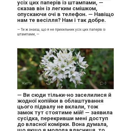
усіх цих паперів із штампами, —
сказав він із легким смішком,
опускаючи очі в телефон. — Навіщо
нам те весілля? Нам і так добре.
— Ти ж знаєш, що я не прихильник усіх цих паперів із
штампами, —
Життя
0
— Ви сюди тільки-но заселилися й
жодної копійки в облаштування
цього підвалу не вклали, тож
замок тут стоятиме мій! — заявила
сусідка, перекривши мені доступ
до власної комірки. Вона думала,
що якщо я молода власниця, то