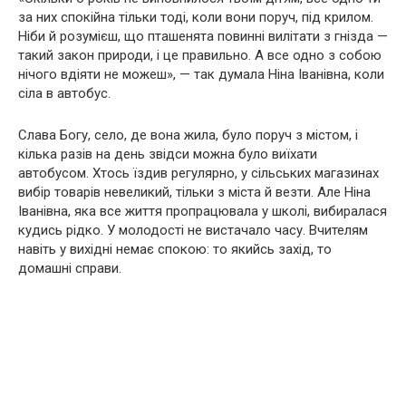
за них спокійна тільки тоді, коли вони поруч, під крилом.
Ніби й розумієш, що пташенята повинні вилітати з гнізда —
такий закон природи, і це правильно. А все одно з собою
нічого вдіяти не можеш», — так думала Ніна Іванівна, коли
сіла в автобус.
Слава Богу, село, де вона жила, було поруч з містом, і
кілька разів на день звідси можна було виїхати
автобусом. Хтось їздив регулярно, у сільських магазинах
вибір товарів невеликий, тільки з міста й везти. Але Ніна
Іванівна, яка все життя про
працювала у школі, вибиралася
кудись рідко. У молодості не вистачало часу. Вчителям
навіть у вихідні немає спокою: то якийсь захід, то
домашні справи.