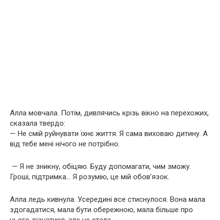
Алла мовчала. Потім, дивлячись крізь вікно на перехожих,
сказала твердо:
— Не смій руйнувати їхнє життя. Я сама виховаю дитину. А
від тебе мені нічого не потрібно.
— Я не зникну, обіцяю. Буду допомагати, чим зможу.
Гроші, підтримка… Я розумію, це мій обов’язок.
Алла ледь кивнула. Усередині все стиснулося. Вона мала
здогадатися, мала бути обережною, мала більше про