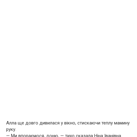
Алла ще довго дивилася у вікно, стискаючи теплу мамину
руку.
— Ми впораємося, доню, — тихо сказала Ніна Іванівна.