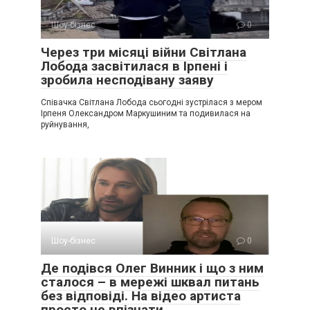
Шоу-бізнес
0
Через три місяці війни Світлана
Лобода засвітилася в Ірпені і
зробила несподівану заяву
Співачка Світлана Лобода сьогодні зустрілася з мером
Ірпеня Олександром Маркушиним та подивилася на
руйнування,
Шоу-бізнес
0
Де подівся Олег Винник і що з ним
сталося – в мережі шквал питань
без відповіді. На відео артиста
просто не впізнати