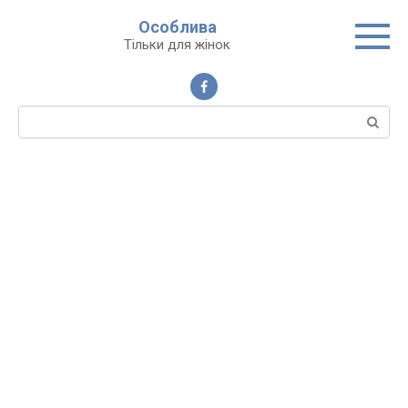
Перейти
Особлива
до
Тільки для жінок
вмісту
Пошук: