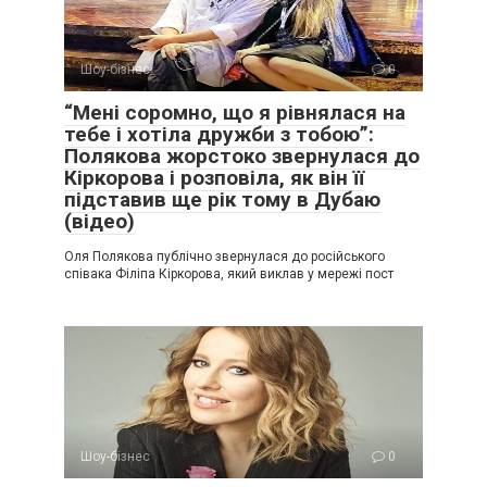
Шоу-бізнес
0
“Мені соромно, що я рівнялася на
тебе і хотіла дружби з тобою”:
Полякова жорстоко звернулася до
Кіркорова і розповіла, як він її
підставив ще рік тому в Дубаю
(відео)
Оля Полякова публічно звернулася до російського
співака Філіпа Кіркорова, який виклав у мережі пост
Шоу-бізнес
0