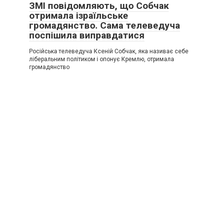
ЗМІ повідомляють, що Собчак
отримала ізраїльське
громадянство. Сама телеведуча
поспішила виправдатися
Російська телеведуча Ксеній Собчак, яка називає себе
ліберальним політиком і опонує Кремлю, отримала
громадянство