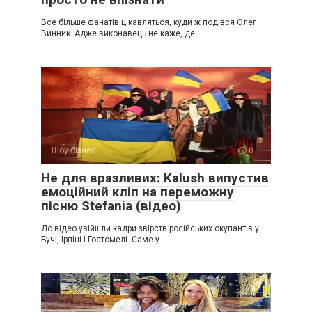
Все більше фанатів цікавляться, куди ж подівся Олег
Винник. Адже виконавець не каже, де
Шоу-бізнес
0
Не для вразливих: Kalush випустив
емоційний кліп на переможну
пісню Stefania (відео)
До відео увійшли кадри звірств російських окупантів у
Бучі, Ірпіні і Гостомелі. Саме у