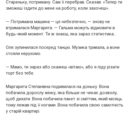
Стареньку, потриману. Сам її перебрав. Сказав: «Тепер ти
зможеш їздити до мене на роботу, коли захочеш».
— Потримана машина — це небезпечно, — знову не
втрималася Маргарита. — Гальма можуть відмовити в
будь-який момент. Ти ж знаєш, яка зараз статистика…
Оля зупинилася посеред танцю. Музика тривала, а вони
стояли нерухомо.
— Мамо, ти зараз або скажеш «вітаю», або я піду різати
торт без тебе.
Маргарита Степанівна подивилася на доньку. Вона
побачила дорослу жінку, яка більше не чекає дозволу,
щоб дихати. Вона побачила пакет зі сміттям, який місяць
тому лежав під її ногами. Вона побачила свою самотність
у старій квартирі.