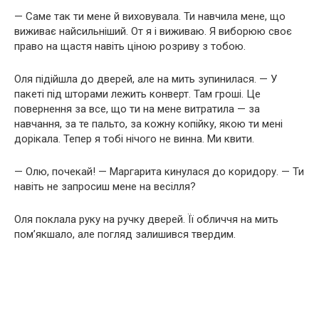
— Саме так ти мене й виховувала. Ти навчила мене, що
виживає найсильніший. От я і виживаю. Я виборюю своє
право на щастя навіть ціною розриву з тобою.
Оля підійшла до дверей, але на мить зупинилася. — У
пакеті під шторами лежить конверт. Там гроші. Це
повернення за все, що ти на мене витратила — за
навчання, за те пальто, за кожну копійку, якою ти мені
дорікала. Тепер я тобі нічого не винна. Ми квити.
— Олю, почекай! — Маргарита кинулася до коридору. — Ти
навіть не запросиш мене на весілля?
Оля поклала руку на ручку дверей. Її обличчя на мить
пом’якшало, але погляд залишився твердим.