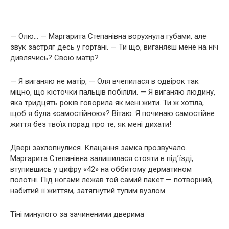
— Олю… — Маргарита Степанівна ворухнула губами, але
звук застряг десь у гортані. — Ти що, виганяєш мене на ніч
дивлячись? Свою матір?
— Я виганяю не матір, — Оля вчепилася в одвірок так
міцно, що кісточки пальців побіліли. — Я виганяю людину,
яка тридцять років говорила як мені жити. Ти ж хотіла,
щоб я була «самостійною»? Вітаю. Я починаю самостійне
життя без твоїх порад про те, як мені дихати!
Двері захлопнулися. Клацання замка прозвучало.
Маргарита Степанівна залишилася стояти в під’їзді,
втупившись у цифру «42» на оббитому дерматином
полотні. Під ногами лежав той самий пакет — потворний,
набитий її життям, затягнутий тупим вузлом.
Тіні минулого за зачиненими дверима