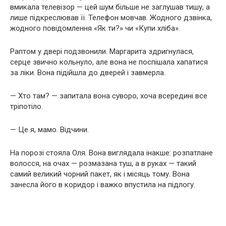
вмикала телевізор — цей шум більше не заглушав тишу, а
лише підкреслював її. Телефон мовчав. Жодного дзвінка,
жодного повідомлення «Як ти?» чи «Купи хліба».
Раптом у двері подзвонили. Маргарита здригнулася,
серце звично кольнуло, але вона не поспішала хапатися
за ліки. Вона підійшла до дверей і завмерла.
— Хто там? — запитала вона суворо, хоча всередині все
тріпотіло.
— Це я, мамо. Відчини.
На порозі стояла Оля. Вона виглядала інакше: розпатлане
волосся, на очах — розмазана туш, а в руках — такий
самий великий чорний пакет, як і місяць тому. Вона
занесла його в коридор і важко впустила на підлогу.