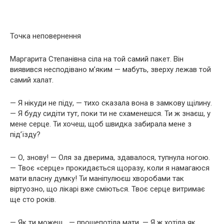
Точка неповернення
Маргарита Степанівна сіла на той самий пакет. Він
виявився несподівано м’яким — мабуть, зверху лежав той
самий халат.
— Я нікуди не піду, — тихо сказала вона в замкову щілину.
— Я буду сидіти тут, поки ти не схаменешся. Ти ж знаєш, у
мене серце. Ти хочеш, щоб швидка забирала мене з
під’їзду?
— О, знову! — Оля за дверима, здавалося, тупнула ногою.
— Твоє «серце» прокидається щоразу, коли я намагаюся
мати власну думку! Ти маніпулюєш хворобами так
віртуозно, що лікарі вже сміються. Твоє серце витримає
ще сто років.
— Як ти можеш… — прошепотіла мати. — Я ж хотіла як