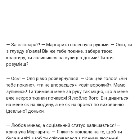
— За слюсаря?! — Маргарита сплеснула руками. — Олю, ти
з глузду з’їхала! Він же тебе покине, забере твою
квартиру, ти залишишся на вулиці з дітьми! Ти хоч
розумієш?
— Ось! — Оля різко розвернулася. — Ось цей голос! «Він
тебе покине», «ти не впораєшся», «світ ворожий». Мамо,
зупинись! Ти тримаєш мене за руку так міцно, що в мене
вже некроз тканин почався! Я люблю його. Він дивиться
на мене як на людину, а не як на проект по вихованню
ідеальної доньки.
— Любов минає, а соціальний статус залишається! —
крикнула Маргарита. — Я життя поклала на те, щоб ти
була в еліті, щоб ти спілкувалася з гідними людьми!