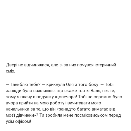
Двері не відчинялися, але з-за них почувся істеричний
сміх.
— Ганьблю тебе? — крикнула Оля з того боку. — Тобі
завжди було важливіше, що скаже тьотя Валя, ніж те,
чому я плачу в подушку щовечора! Тобі не соромно було
вчора прийти на мою роботу і вичитувати мого
начальника за те, що він «занадто багато вимагає від
моєї дівчинки»? Ти зробила мене посміховиськом перед
усім офісом!