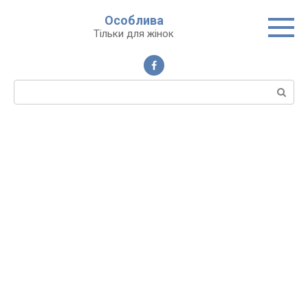
Перейти
Особлива
до
Тільки для жінок
вмісту
Пошук: