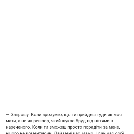
— Запрошу. Коли зрозумію, що ти прийдеш туди як моя
мати, а не як ревізор, який шукає бруд під нігтями в
нареченого. Коли ти зможеш просто порадіти за мене,
нічого не коментуючи. Дай мені час, мамо. І дай час собі.