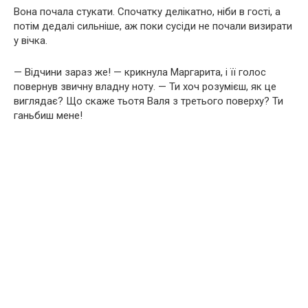
Вона почала стукати. Спочатку делікатно, ніби в гості, а
потім дедалі сильніше, аж поки сусіди не почали визирати
у вічка.
— Відчини зараз же! — крикнула Маргарита, і її голос
повернув звичну владну ноту. — Ти хоч розумієш, як це
виглядає? Що скаже тьотя Валя з третього поверху? Ти
ганьбиш мене!