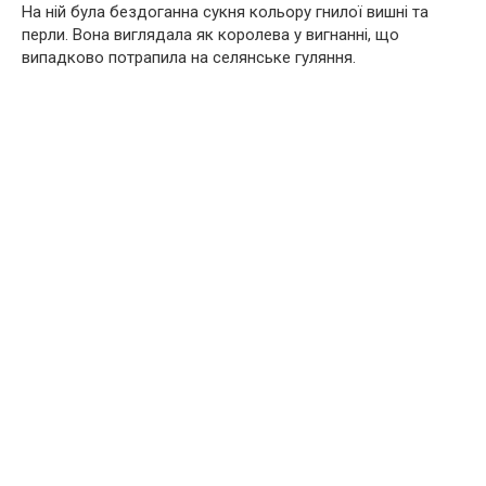
На ній була бездоганна сукня кольору гнилої вишні та
перли. Вона виглядала як королева у вигнанні, що
випадково потрапила на селянське гуляння.