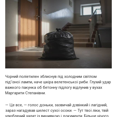
Чорний поліетилен зблиснув під холодним світлом
під’їзної лампи, наче шкіра велетенської риби. Глухий удар
важкого пакунка об бетонну підлогу відлунив у вухах
Маргарити Степанівни.
— Це все, — голос доньки, зазвичай дзвінкий і лагідний,
зараз нагадував шелест сухої осоки. — Тут твої ліки, твій
улюблений халат із вишивкою і документи. Більше нічого