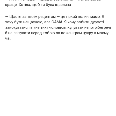
краще. Хотіла, щоб ти була щаслива.
— Щастя за твоїм рецептом — це гіркий полин, мамо. Я
хочу бути нещасною, але САМА. Я хочу робити дурості,
закохуватися в «не тих» чоловіків, купувати непотрібні речі
й не звітувати перед тобою за кожен грам цукру в моєму
чаї.