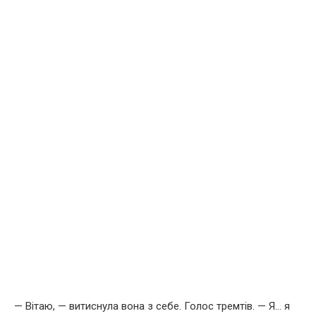
— Вітаю, — витиснула вона з себе. Голос тремтів. — Я… я