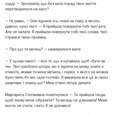
судді. — Зрозуміла, що без моїх порад твоє життя
перетворилося на хаос?
— Ні, мамо, — Оля підняла очі, повні не гніву, а якоїсь
дивної, сухої люті. — Я прийшла повернути тобі твої речі.
Але не халати. Я прийшла повернути тобі твої слова, твої
страхи й твою провину.
— Про що ти мелеш? — нахмурилася мати.
— У цьому пакеті — все те, що я купувала, щоб «бути як
ти». Твої улюблені штори, які я терпіти не можу, книги з
етикету, якими ти мене мучила, і сервіз, з якого не можна
було пити, бо він «для гостей». Я викинула все це зі своєї
квартири. І знаєш що? Мені стало легше дихати.
Маргарита Степанівна похитнулася. — Ти прийшла сюди,
щоб знову мене образити? Ти місяць не дзвонила! Мене
могло не стати, і ніхто б не дізнався!