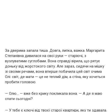
За дверима запала тиша. Довга, липка, важка. Маргарита
Степанівна дивилася на свої руки — старіючі, з
вузлуватими суглобами. Вона справді вірила, що рятує
доньку від жорстокого світу. Але зараз, сидячи на мішку
зі своїми речами, вона вперше побачила цей світ очима
Олі: світ, де мати — це не теплий дім, а стіна, яку хочеться
пробити головою.
— Олю… — вже без крику покликала вона. — А де я маю
спати сьогодні?
— У тебе є ключі від твоєї старої квартири, яку ти здавала.