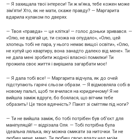
— Я захищала твої інтереси! Ти ж м’яка, тебе кожен може
зім’яти! Хто, як не мати, скаже правду? — Маргарита
вдарила кулаком по дверях.
— Твоя «правда» — це клітка! — голос доньки зривався. —
«Олю, не вдягай це, ти схожа на опудало», «Олю, цей
хлопець тобі не пара, у нього немає вищої освіти», «Олю,
не купуй цю квартиру, вона занадто далеко від мене». Ти
не дала мені зробити жодної власної помилки! Ти
прожила своє життя і вирішила загарбати моє!
— Я дала тобі все! — Маргарита відчула, як до очей
підступають гарячі сльози образи. — Я відмовляла собі в
новому пальті, щоб ти вчилася на юридичному! Я не
вийшла заміж вдруге, бо боялася, що вітчим тебе
образить! Це твоя вдячність? Пакет зі сміттям під ноги?
— Ти не вийшла заміж, бо тобі потрібен був об’єкт для
маніпуляцій! — відрізала Оля. — Тобі потрібна була
ідеальна лялька, яку можна смикати за ниточки. Ти не
любиш мене, мамо. Ти любиш свою владу над моїм