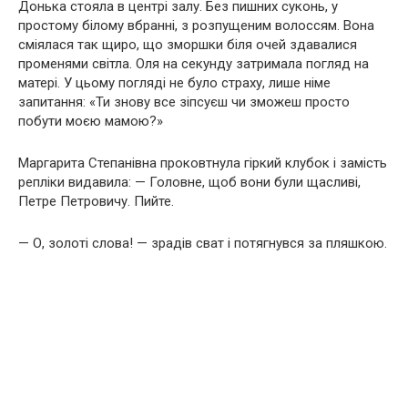
Донька стояла в центрі залу. Без пишних суконь, у
простому білому вбранні, з розпущеним волоссям. Вона
сміялася так щиро, що зморшки біля очей здавалися
променями світла. Оля на секунду затримала погляд на
матері. У цьому погляді не було страху, лише німе
запитання: «Ти знову все зіпсуєш чи зможеш просто
побути моєю мамою?»
Маргарита Степанівна проковтнула гіркий клубок і замість
репліки видавила: — Головне, щоб вони були щасливі,
Петре Петровичу. Пийте.
— О, золоті слова! — зрадів сват і потягнувся за пляшкою.