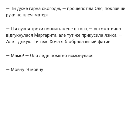
— Ти дуже гарна сьогодні, — прошепотіла Оля, поклавши
руки на плечі матері.
— Ця сукня трохи повнить мене в талії, — автоматично
відгукнулася Маргарита, але тут же прикусила язика. —
Але… дякую. Ти теж. Хоча я б обрала інший фатин.
— Мамо! — Оля ледь помітно всміхнулася.
— Мовчу. Я мовчу.