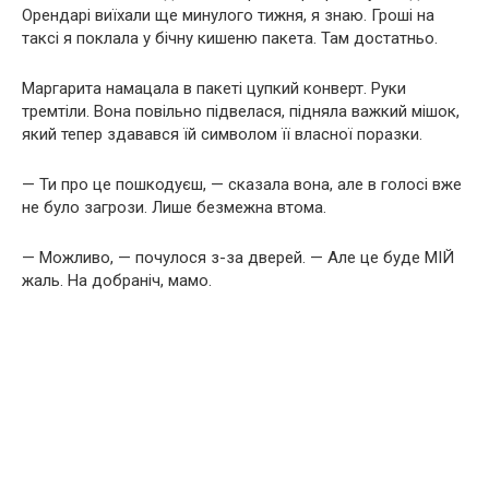
Орендарі виїхали ще минулого тижня, я знаю. Гроші на
таксі я поклала у бічну кишеню пакета. Там достатньо.
Маргарита намацала в пакеті цупкий конверт. Руки
тремтіли. Вона повільно підвелася, підняла важкий мішок,
який тепер здавався їй символом її власної поразки.
— Ти про це пошкодуєш, — сказала вона, але в голосі вже
не було загрози. Лише безмежна втома.
— Можливо, — почулося з-за дверей. — Але це буде МІЙ
жаль. На добраніч, мамо.