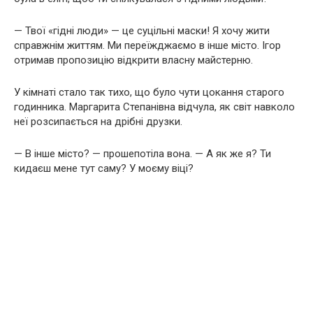
— Твої «гідні люди» — це суцільні маски! Я хочу жити
справжнім життям. Ми переїжджаємо в інше місто. Ігор
отримав пропозицію відкрити власну майстерню.
У кімнаті стало так тихо, що було чути цокання старого
годинника. Маргарита Степанівна відчула, як світ навколо
неї розсипається на дрібні друзки.
— В інше місто? — прошепотіла вона. — А як же я? Ти
кидаєш мене тут саму? У моєму віці?