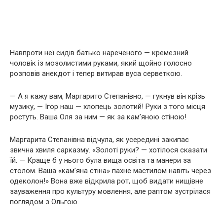
Навпроти неї сидів батько нареченого — кремезний
чоловік із мозолистими руками, який щойно голосно
розповів анекдот і тепер витирав вуса серветкою.
— А я кажу вам, Маргарито Степанівно, — гукнув він крізь
музику, — Ігор наш — хлопець золотий! Руки з того місця
ростуть. Ваша Оля за ним — як за кам’яною стіною!
Маргарита Степанівна відчула, як усередині закипає
звична хвиля сарказму. «Золоті руки? — хотілося сказати
їй. — Краще б у нього була вища освіта та манери за
столом. Ваша «кам’яна стіна» пахне мастилом навіть через
одеколон!» Вона вже відкрила рот, щоб видати нищівне
зауваження про культуру мовлення, але раптом зустрілася
поглядом з Ольгою.