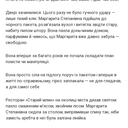
Двері зачинилися. Цього разу не було гучного удару —
лише тихий клік. Маргарита Степанівна підійшла до
чорного пакета, розв’язала вузол і витягла звідти стару,
набиту пилом штору. Вона пахла доньчиним домом,
парфумами й чимось, що Маргарита вже давно забула —
свободою.
Вона вперше за багато років не почала складати план
помсти чи маніпуляції.
Вона просто сіла на підлогу поруч із пакетом і вперше в
житті по-справжньому, гірко заплакала — не для глядачів,
а для самої себе.
Ресторан «Старий млин» на околиці міста дихав святом:
пахло смаженим м’ясом, хвойним лісом. Маргарита
Степанівна сиділа за столом, випрямивши спину так, ніби
замість хребта в неї була залізна лінійка.