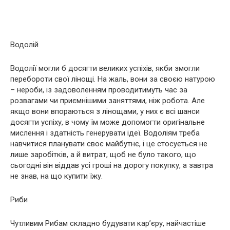
Водолій
Водолії могли б досягти великих успіхів, якби змогли
перебороти свої лінощі. На жаль, вони за своєю натурою
– нероби, із задоволенням проводитимуть час за
розвагами чи приємнішими заняттями, ніж робота. Але
якщо вони впораються з лінощами, у них є всі шанси
досягти успіху, в чому їм може допомогти оригінальне
мислення і здатність генерувати ідеї. Водоліям треба
навчитися планувати своє майбутнє, і це стосується не
лише заробітків, а й витрат, щоб не було такого, що
сьогодні він віддав усі гроші на дорогу покупку, а завтра
не знав, на що купити їжу.
Риби
Чутливим Рибам складно будувати кар’єру, найчастіше