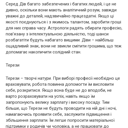
Серед Дів багато забезпечених і багатих людей, і це не
дивно, оскільки вони мають аналітичний розум, завжди
уважні до деталей, надзвичайно працездатні. Якщо ці
якості поєднуються і з якимось талантом, заробити гроші
для них справа часу. Астрологи радять обирати професію,
пов’язану з інтелектуальною діяльністю, тоді шанси
розбагатіти будуть набагато вищими. Діви – найбільш
ощадливий знак, вони не звикли смітити грошима, що теж
допомагає накопичити солідний стан.
Терези
Терези – творчі натури. При виборі професії необхідно це
враховувати, робота повинна допомогти їм висловити
себе, розкритися. Якщо вона буде не до вподоби, не
варто розраховувати на успіх, навіть якщо їм
запропонують велику зарплату і високу посаду. Тим
більше, що Терези не будуть проводити на ній дні і ночі,
намагаючись проявити себе, заслужити підвищення і
збільшення зарплати. Їм легше попросити матеріальної
підтримки у родичів чи чоловіка, а не працювати до