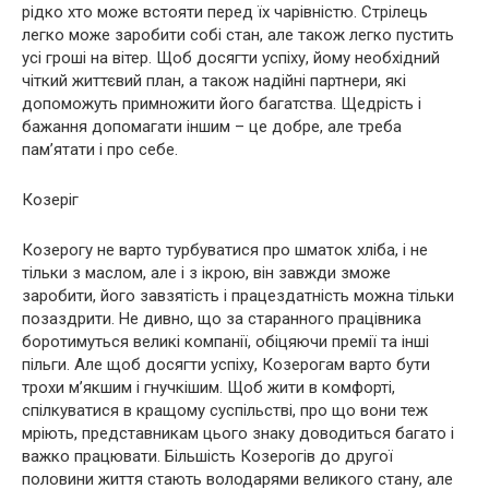
рідко хто може встояти перед їх чарівністю. Стрілець
легко може заробити собі стан, але також легко пустить
усі гроші на вітер. Щоб досягти успіху, йому необхідний
чіткий життєвий план, а також надійні партнери, які
допоможуть примножити його багатства. Щедрість і
бажання допомагати іншим – це добре, але треба
пам’ятати і про себе.
Козеріг
Козерогу не варто турбуватися про шматок хліба, і не
тільки з маслом, але і з ікрою, він завжди зможе
заробити, його завзятість і працездатність можна тільки
позаздрити. Не дивно, що за старанного працівника
боротимуться великі компанії, обіцяючи премії та інші
пільги. Але щоб досягти успіху, Козерогам варто бути
трохи м’якшим і гнучкішим. Щоб жити в комфорті,
спілкуватися в кращому суспільстві, про що вони теж
мріють, представникам цього знаку доводиться багато і
важко працювати. Більшість Козерогів до другої
половини життя стають володарями великого стану, але