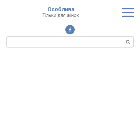
Перейти
Особлива
до
Тільки для жінок
вмісту
Пошук: