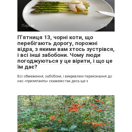
Поради
0
Пʼятниця 13, чорні коти, що
перебігають дорогу, порожні
відра, з якими вам хтось зустрівся,
і всі інші забобони. Чому люди
погоджуються у це вірити, і що це
їм дає?
Всі обмеження, забобони, і викривлені переконання до
нас «прилипають» скажемо так десь ще з
Поради
0