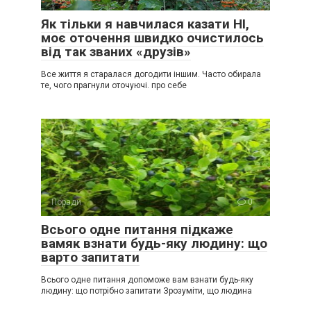
Як тільки я навчилася казати НІ,
моє оточення швидко очистилось
від так званих «друзів»
Все життя я старалася догодити іншим. Часто обирала
те, чого прагнули оточуючі. про себе
Поради
0
Всього одне питання підкаже
вамяк взнати будь-яку людину: що
варто запитати
Всього одне питання допоможе вам взнати будь-яку
людину: що потрібно запитати Зрозуміти, що людина