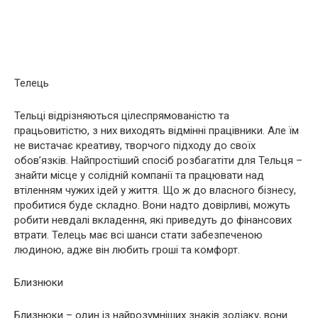
Телець
Тельці відрізняються цілеспрямованістю та
працьовитістю, з них виходять відмінні працівники. Але їм
не вистачає креативу, творчого підходу до своїх
обов’язків. Найпростіший спосіб розбагатіти для Тельця –
знайти місце у солідній компанії та працювати над
втіленням чужих ідей у ​​життя. Що ж до власного бізнесу,
пробитися буде складно. Вони надто довірливі, можуть
робити невдалі вкладення, які приведуть до фінансових
втрати. Телець має всі шанси стати забезпеченою
людиною, адже він любить гроші та комфорт.
Близнюки
Близнюки – один із найрозумніших знаків зодіаку, вони