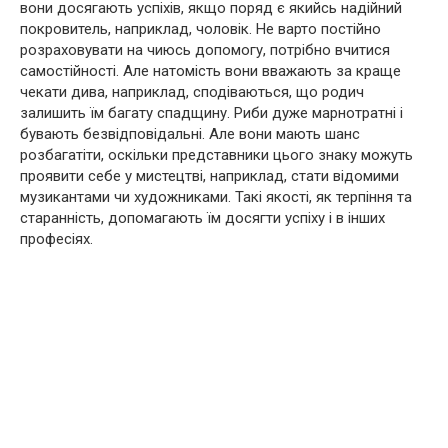
вони досягають успіхів, якщо поряд є якийсь надійний
покровитель, наприклад, чоловік. Не варто постійно
розраховувати на чиюсь допомогу, потрібно вчитися
самостійності. Але натомість вони вважають за краще
чекати дива, наприклад, сподіваються, що родич
залишить їм багату спадщину. Риби дуже марнотратні і
бувають безвідповідальні. Але вони мають шанс
розбагатіти, оскільки представники цього знаку можуть
проявити себе у мистецтві, наприклад, стати відомими
музикантами чи художниками. Такі якості, як терпіння та
старанність, допомагають їм досягти успіху і в інших
професіях.