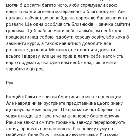
могли б досягти багато чого, якби спрямували свою
енергію на досягнення матеріального благополуччя. Але,
на жаль, найчастіше вона йде на порожню балаканину та
розваги. Ще одна особливість Близнюків – звичка смітити
грошима. Щоб забезпечити себе та сім’ю, їм необхідно
працювати над собою, здобути хорошу освіту, або хоча б
закінчити курси, а також навчитися доводити все
розпочате до кінця. Можливо, не вдасться досягти
всього і відразу, але це не привід лаяти себе, натомість
варто подумати, яка сума вам необхідна, і як почати
заробляти ці гроші.
Рак
Емоційні Раки не звикли боротися за місце під сонцем.
Але навряд чи ви зустрінете представника цього знаку,
що існує на межі злиднів. Це прагматичні, обережні та
уважні люди, що гарантує їм фінансове благополуччя.
Раки не звикли смітити грошима, завжди перераховують
здачу, прагнуть відкласти хоча б невелику суму на
майбутнє. Сила Раку – вміння слухати інших. Він може