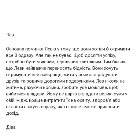
Лев
Основна помилка Левів у тому, що вони хотіли б отримати
все й одразу. Але так не буває. Щоб досягти успіху,
потрібно бути м’якшим, терплячим і хитрішим. Тим більше,
що Леви найважче переносять бідність. Вони хочуть
отримувати все найкраще, жити у розкоші, радувати
друзів та родичів дорогими подарунками. Лев ніколи не
житиме, рахуючи копійки, зробить усе можливе, щоб
вибитися в лідери. Йому не варто вкладати великі суми у
свій імідж, краще витратити їх на освіту, здоров’я або
вкласти в якусь справу, яка пізніше зможе приносити
дохід.
Діва