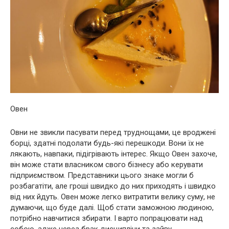
Овен
Овни не звикли пасувати перед труднощами, це вроджені
борці, здатні подолати будь-які перешкоди. Вони їх не
лякають, навпаки, підігрівають інтерес. Якщо Овен захоче,
він може стати власником свого бізнесу або керувати
підприємством. Представники цього знакe могли б
розбагатіти, але гроші швидко до них приходять і швидко
від них йдуть. Овен може легко витратити велику суму, не
думаючи, що буде далі. Щоб стати заможною людиною,
потрібно навчитися збирати. І варто попрацювати над
собою, адже через брак дисципліни та зайву