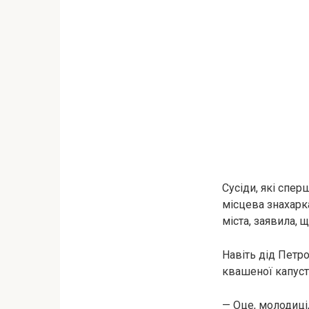
Сусіди, які спер
місцева знахарка
міста, заявила, щ
Навіть дід Петро
квашеної капусти
— Оце, молодиці,