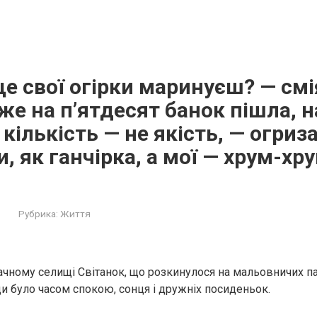
ще свої огірки маринуєш? — см
вже на п’ятдесят банок пішла, 
 кількість — не якість, — огриз
и, як ганчірка, а мої — хрум-хру
Рубрика:
Життя
чному селищі Світанок, що розкинулося на мальовничих па
ди було часом спокою, сонця і дружніх посиденьок.