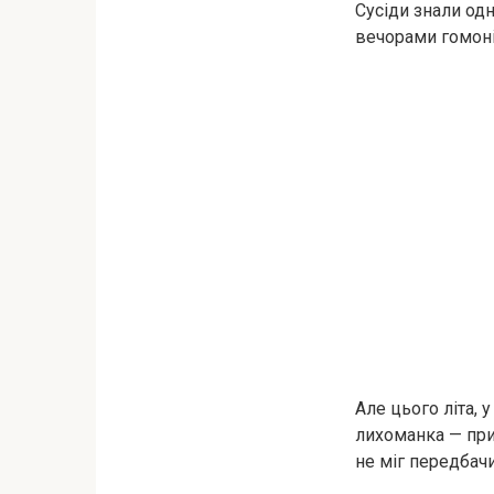
Сусіди знали од
вечорами гомоні
Але цього літа, 
лихоманка — прис
не міг передбачи