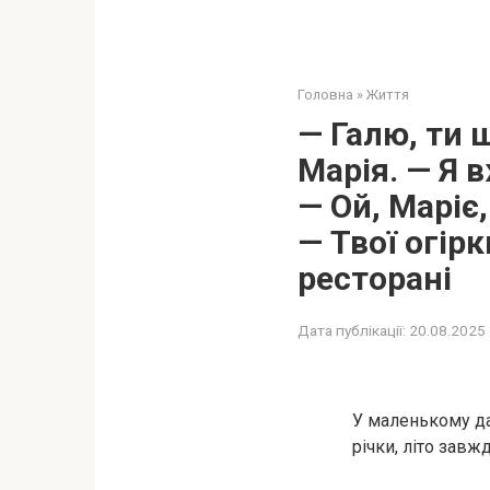
Головна
»
Життя
— Галю, ти 
Марія. — Я 
— Ой, Маріє,
— Твої огірк
ресторані
Дата публікації:
20.08.2025
У маленькому да
річки, літо завж