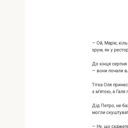
— Ой, Маріє, кіль
хрум, як у рестор
До кінця серпня 
— вони почали в
Тітка Оля прине
з м’ятою, а Галя
Дід Петро, не ба
могли скуштуват
— Ну, що скажете