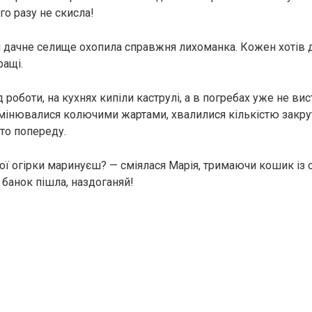
го разу не скисла!
 і дачне селище охопила справжня лихоманка. Кожен хотів 
ращі.
д роботи, на кухнях кипіли каструлі, а в погребах уже не ви
бмінювалися колючими жартами, хвалилися кількістю закрут
хто попереду.
ої огірки маринуєш? — сміялася Марія, тримаючи кошик із о
 банок пішла, наздоганяй!