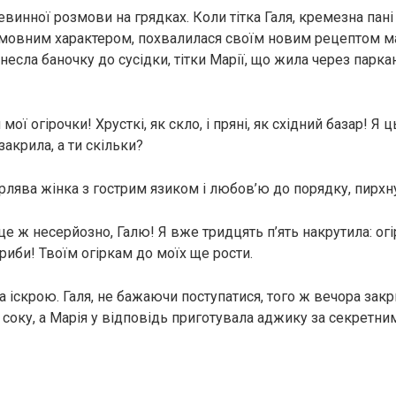
евинної розмови на грядках. Коли тітка Галя, кремезна пан
амовним характером, похвалилася своїм новим рецептом 
инесла баночку до сусідки, тітки Марії, що жила через паркан
мої огірочки! Хрусткі, як скло, і пряні, як східний базар! Я
акрила, а ти скільки?
орлява жінка з гострим язиком і любов’ю до порядку, пирхн
е ж несерйозно, Галю! Я вже тридцять п’ять накрутила: огі
гриби! Твоїм огіркам до моїх ще рости.
 іскрою. Галя, не бажаючи поступатися, того ж вечора закр
 соку, а Марія у відповідь приготувала аджику за секретн