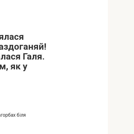
іялася
наздоганяй!
алася Галя.
м, як у
горбах біля