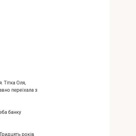
. Тітка Оля,
авно переїхала з
еба банку
 Тридцять років