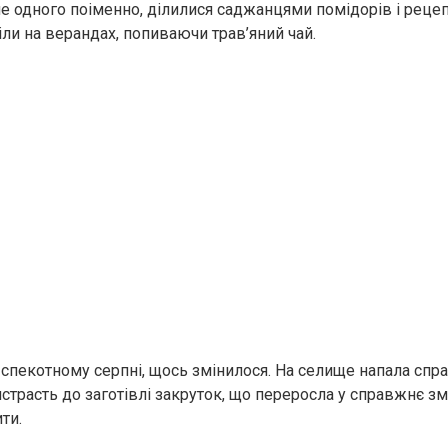
не одного поіменно, ділилися саджанцями помідорів і рецеп
ли на верандах, попиваючи трав’яний чай.
у спекотному серпні, щось змінилося. На селище напала сп
трасть до заготівлі закруток, що переросла у справжнє зма
ти.