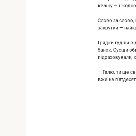
квашу — і жодно
Слово за слово,
закрутки — найк
Грядки гуділи ві
банок. Сусіди о
підраховували, 
— Галю, ти ще св
вже на п’ятдесят