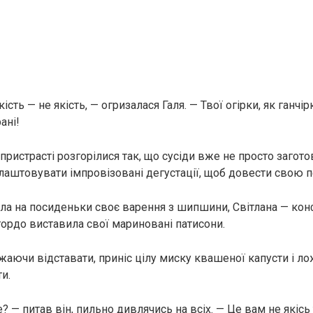
кість — не якість, — огризалася Галя. — Твої огірки, як ганчір
ані!
пристрасті розгорілися так, що сусіди вже не просто загот
лаштовувати імпровізовані дегустації, щоб довести свою п
сла на посиденьки своє варення з шипшини, Світлана — кон
 гордо виставила свої мариновані патисони.
жаючи відставати, приніс цілу миску квашеної капусти і ло
и.
? — питав він, пильно дивлячись на всіх. — Це вам не якіс