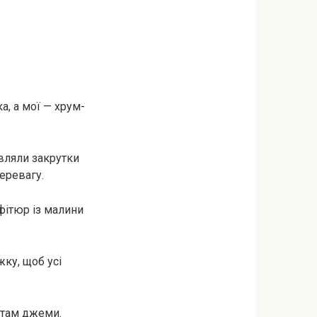
ка, а мої — хрум-
овляли закрутки
еревагу.
фітюр із малини
жку, щоб усі
ь там джеми.