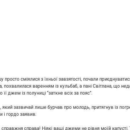
шу просто сміялися з їхньої завзятості, почали приєднуватися
, похвалилася варенням із кульбаб, а пані Світлана, що нед
о її джем із полуниці “заткне всіх за пояс”.
, який зазвичай лише бурчав про молодь, притягнув із погр
 і гордо заявив:
 справжня справа! Ніякі ваші джеми не рівня моїй капусті.