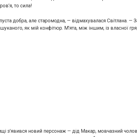
ров’я, то сила!
пуста добра, але старомодна, — відмахувалася Світлана. — 
шуканого, як мій конфітюр. М’ята, між іншим, із власної гр
ищі з’явився новий персонаж — дід Макар, мовчазний чолові