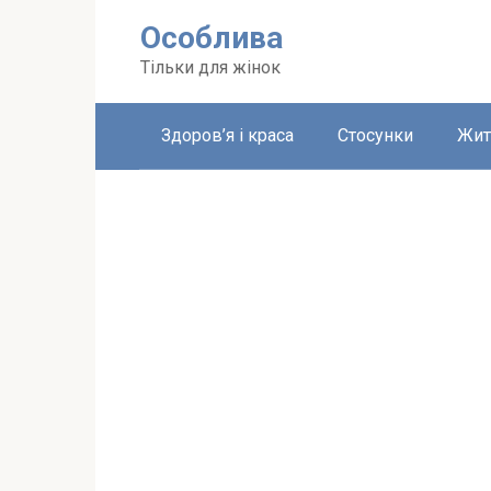
Перейти
Особлива
до
вмісту
Тільки для жінок
Здоров’я і краса
Стосунки
Жит