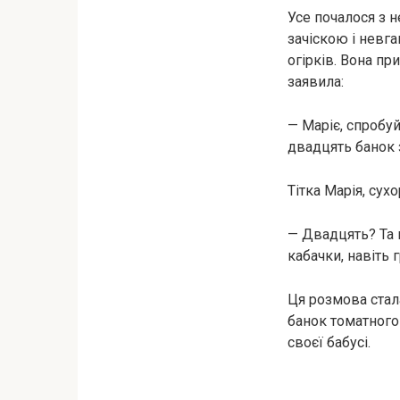
Усе почалося з н
зачіскою і невг
огірків. Вона пр
заявила:
— Маріє, спробуй 
двадцять банок з
Тітка Марія, сух
— Двадцять? Та ц
кабачки, навіть 
Ця розмова стала
банок томатного
своєї бабусі.