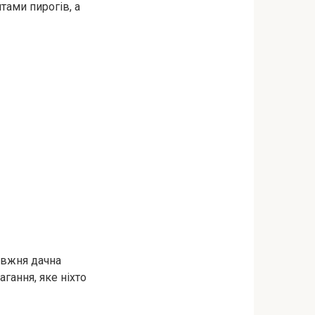
тами пирогів, а
равжня дачна
гання, яке ніхто