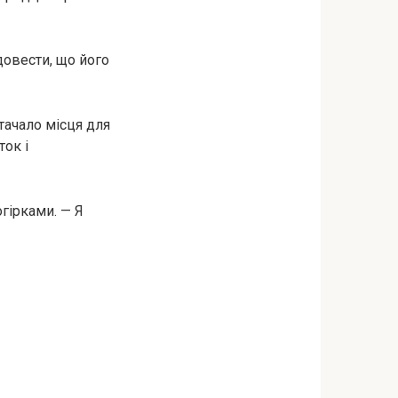
довести, що його
стачало місця для
ок і
гірками. — Я