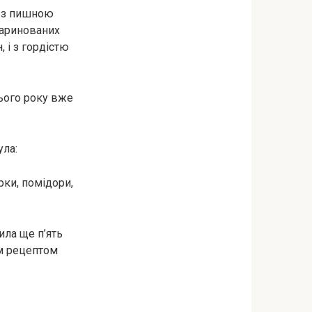
і з пишною
маринованих
, і з гордістю
 цього року вже
ула:
рки, помідори,
ила ще п’ять
им рецептом