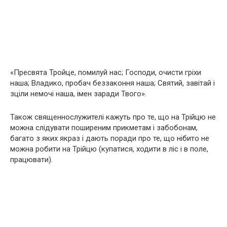
«Пресвята Тройце, помилуй нас; Господи, очисти гріхи
наша; Владико, пробач беззаконня наша; Святий, завітай і
зціли немочі наша, імен заради Твого».
Також священнослужителі кажуть про те, що на Трійцю не
можна слідувати поширеним прикметам і забобонам,
багато з яких якраз і дають поради про те, що нібито не
можна робити на Трійцю (купатися, ходити в ліс і в поле,
працювати).