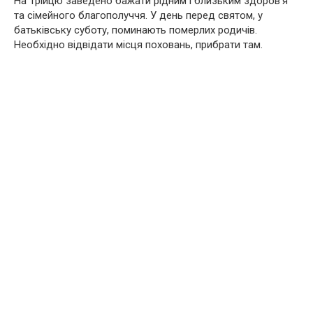
На Трійцю заведено бажати рідним і близьким здоров’я
та сімейного благополуччя. У день перед святом, у
батьківську суботу, поминають померлих родичів.
Необхідно відвідати місця поховань, прибрати там.