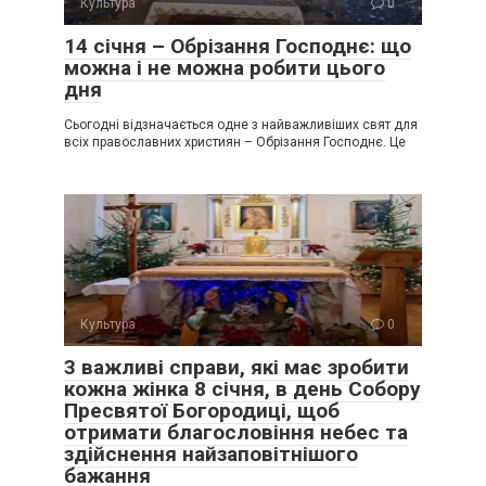
Культура
0
14 січня – Обрізання Господнє: що
можна і не можна робити цього
дня
Сьогодні відзначається одне з найважливіших свят для
всіх православних християн – Обрізання Господнє. Це
Культура
0
3 важливі справи, які має зробити
кожна жінка 8 січня, в день Собору
Пресвятої Богородиці, щоб
отримати благословіння небес та
здійснення найзаповітнішого
бажання