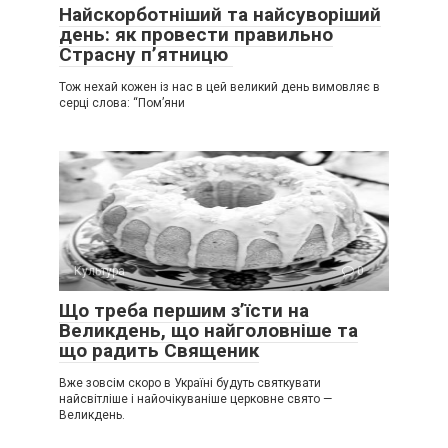
Найскорботніший та найсуворіший
день: як провести правильно
Страсну п’ятницю
Тож нехай кожен із нас в цей великий день вимовляє в
серці слова: “Пом’яни
Культура
0
Що треба першим з’їсти на
Великдень, що найголовніше та
що радить Священик
Вже зовсім скоро в Україні будуть святкувати
найсвітліше і найочікуваніше церковне свято —
Великдень.