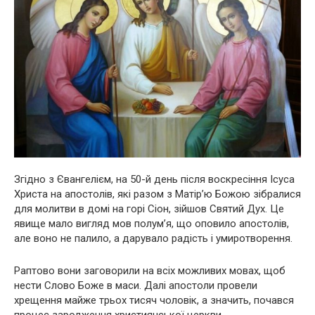
Згідно з Євангелієм, на 50-й день після воскресіння Ісуса
Христа на апостолів, які разом з Матір’ю Божою зібралися
для молитви в домі на горі Сіон, зійшов Святий Дух. Це
явище мало вигляд мов полум’я, що оповило апостолів,
але воно не палило, а дарувало радість і умиротворення.
Раптово вони заговорили на всіх можливих мовах, щоб
нести Слово Боже в маси. Далі апостоли провели
хрещення майже трьох тисяч чоловік, а значить, почався