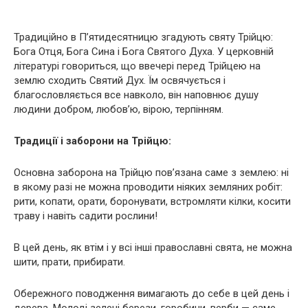
Традиційно в П’ятидесятницю згадують святу Трійцю:
Бога Отця, Бога Сина і Бога Святого Духа. У церковній
літературі говориться, що ввечері перед Трійцею на
землю сходить Святий Дух. Їм освячується і
благословляється все навколо, він наповнює душу
людини добром, любов’ю, вірою, терпінням.
Традиції і заборони на Трійцю:
Основна заборона на Трійцю пов’язана саме з землею: ні
в якому разі не можна проводити ніяких земляних робіт:
рити, копати, орати, боронувати, встромляти кілки, косити
траву і навіть садити рослини!
В цей день, як втім і у всі інші православні свята, не можна
шити, прати, прибирати.
Обережного поводження вимагають до себе в цей день і