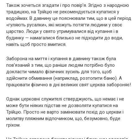
Також хочеться згадати і про повір’я. Згідно з народною
традицією, на Трійцю не рекомендується купатися у
водоймах. В давнину це пояснювали тим, що в цей період
«гуляють русалки», які можуть потягти людини у своє
царство. Люди у свято утримувалися від купання і в
будинку — намагалися близько не підходити до води,
навіть щоб просто вмитися.
Заборона на миття і купання в давнину також була
пов’язаний з тим, що раніше людям потрібно було
докласти чимало фізичних зусиль для того, щоб
здійснити обмивання (наприклад, розтопити баню). А
працювати фізично в дні великих свят церква забороняє!
Однак церковні служителі стверджують, що немає і не
може бути ніяких підстав не дозволяти купатися на
Трійцю. Просто не варто замінювати похід до церкви і
молитву пляжним відпочинком, що, безумовно, буде
гріхом.