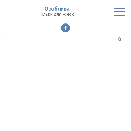
Перейти
Особлива
до
Тільки для жінок
вмісту
Пошук: