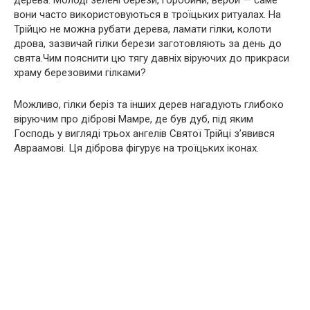
дерева. Молоді зелені берези, горобини, верби — саме
вони часто використовуються в троїцьких ритуалах. На
Трійцю не можна рубати дерева, ламати гілки, колоти
дрова, зазвичай гілки берези заготовляють за день до
свята.Чим пояснити цю тягу давніх віруючих до прикраси
храму березовими гілками?
Можливо, гілки беріз та інших дерев нагадують глибоко
віруючим про діброві Мамре, де був дуб, під яким
Господь у вигляді трьох ангелів Святої Трійці з’явився
Авраамові. Ця діброва фігурує на троїцьких іконах.