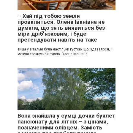
Життя
0
– Хай під тобою земля
провалиться. Олена Іванівна не
думала, що зять виявиться без
міри дріб’язковим, і буде
претендувати навіть на таке
Тиша у вітальні була настільки густою, що, здавалося, її
можна торкнутися рукою. Олена Іванівна
Життя
0
Вона знайшла у сумці дочки буклет
пансіонату для літніх – з цінами,
позначеними олівцем. Замість