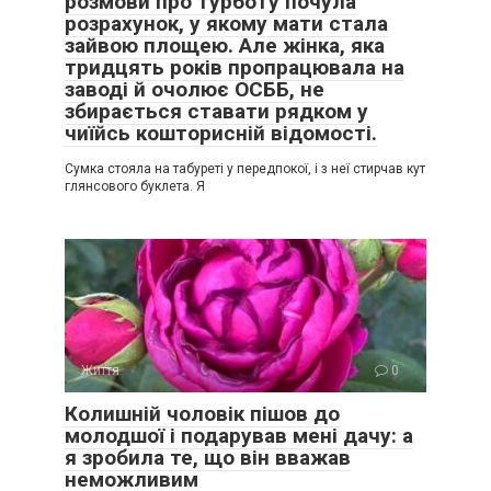
розмови про турботу почула
розрахунок, у якому мати стала
зайвою площею. Але жінка, яка
тридцять років пропрацювала на
заводі й очолює ОСББ, не
збирається ставати рядком у
чиїйсь кошторисній відомості.
Сумка стояла на табуреті у передпокої, і з неї стирчав кут
глянсового буклета. Я
Життя
0
Колишній чоловік пішов до
молодшої і подарував мені дачу: а
я зробила те, що він вважав
неможливим