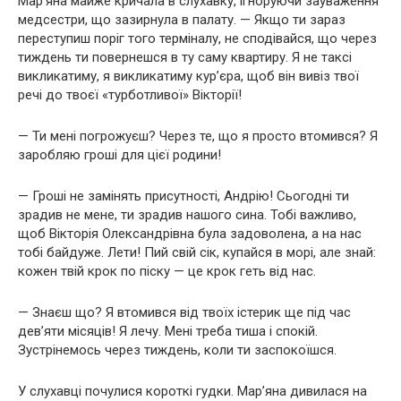
Мар’яна майже кричала в слухавку, ігноруючи зауваження
медсестри, що зазирнула в палату. — Якщо ти зараз
переступиш поріг того терміналу, не сподівайся, що через
тиждень ти повернешся в ту саму квартиру. Я не таксі
викликатиму, я викликатиму кур’єра, щоб він вивіз твої
речі до твоєї «турботливої» Вікторії!
— Ти мені погрожуєш? Через те, що я просто втомився? Я
заробляю гроші для цієї родини!
— Гроші не замінять присутності, Андрію! Сьогодні ти
зрадив не мене, ти зрадив нашого сина. Тобі важливо,
щоб Вікторія Олександрівна була задоволена, а на нас
тобі байдуже. Лети! Пий свій сік, купайся в морі, але знай:
кожен твій крок по піску — це крок геть від нас.
— Знаєш що? Я втомився від твоїх істерик ще під час
дев’яти місяців! Я лечу. Мені треба тиша і спокій.
Зустрінемось через тиждень, коли ти заспокоїшся.
У слухавці почулися короткі гудки. Мар’яна дивилася на