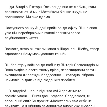
— Іди, Андрію. Вікторія Олександрівна не любить, коли
запізнюються. А ми з Матвійком більше нікуди не
поспішаємо. Ми вже вдома.
Наступного ранку Андрій прийшов до офісу. Він не спав
усю ніч, перебираючи в голові залишки свого
зруйнованого життя.
Засмага, якою він так пишався в Шарм-ель-Шейху, тепер
здавалася йому маркуванням ганьби.
Він без стуку зайшов до кабінету Вікторії Олександрівни.
Вона сиділа в елегантному кріслі, переглядаючи звіти, і
виглядала як завжди бездоганно — холодна, зібрана і
неймовірно далека від людських проблем.
— О, Андрію! — вона підняла очі й променисто
посміхнулася. — Виглядаєш чудово. Сподіваюся, ти
сповнений сил? Бо проект «Магістраль» сам себе не
закінчить, а я обіцяла замовникам ривок уже сьогодні.