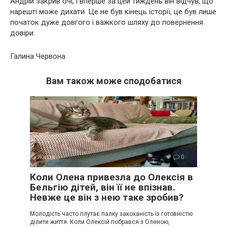
Андрій закрив очі, і вперше за цей тиждень він відчув, що
нарешті може дихати. Це не був кінець історії, це був лише
початок дуже довгого і важкого шляху до повернення
довіри.
Галина Червона
Вам також може сподобатися
Життя
0
Коли Олена привезла до Олексія в
Бельгію дітей, він її не впізнав.
Невже це він з нею таке зробив?
Молодість часто плутає палку закоханість із готовністю
ділити життя. Коли Олексій побрався з Оленою,