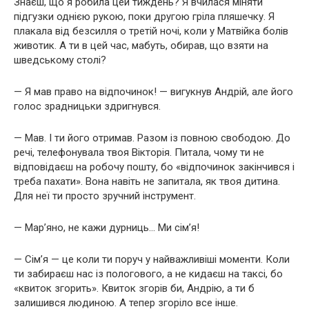
Знаєш, що я робила цей тиждень? Я вчилася міняти
підгузки однією рукою, поки другою гріла пляшечку. Я
плакала від безсилля о третій ночі, коли у Матвійка болів
животик. А ти в цей час, мабуть, обирав, що взяти на
шведському столі?
— Я мав право на відпочинок! — вигукнув Андрій, але його
голос зрадницьки здригнувся.
— Мав. І ти його отримав. Разом із повною свободою. До
речі, телефонувала твоя Вікторія. Питала, чому ти не
відповідаєш на робочу пошту, бо «відпочинок закінчився і
треба пахати». Вона навіть не запитала, як твоя дитина.
Для неї ти просто зручний інструмент.
— Мар’яно, не кажи дурниць… Ми сім’я!
— Сім’я — це коли ти поруч у найважливіші моменти. Коли
ти забираєш нас із пологового, а не кидаєш на таксі, бо
«квиток згорить». Квиток згорів би, Андрію, а ти б
залишився людиною. А тепер згоріло все інше.