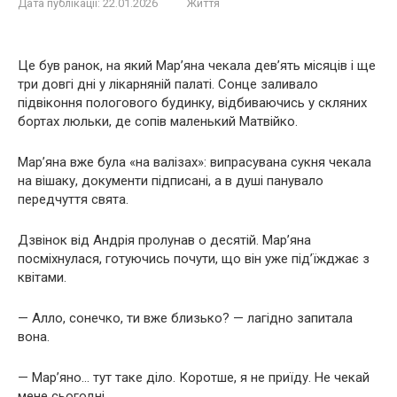
Дата публікації:
22.01.2026
Життя
Це був ранок, на який Мар’яна чекала дев’ять місяців і ще
три довгі дні у лікарняній палаті. Сонце заливало
підвіконня пологового будинку, відбиваючись у скляних
бортах люльки, де сопів маленький Матвійко.
Мар’яна вже була «на валізах»: випрасувана сукня чекала
на вішаку, документи підписані, а в душі панувало
передчуття свята.
Дзвінок від Андрія пролунав о десятій. Мар’яна
посміхнулася, готуючись почути, що він уже під’їжджає з
квітами.
— Алло, сонечко, ти вже близько? — лагідно запитала
вона.
— Мар’яно… тут таке діло. Коротше, я не приїду. Не чекай
мене сьогодні.