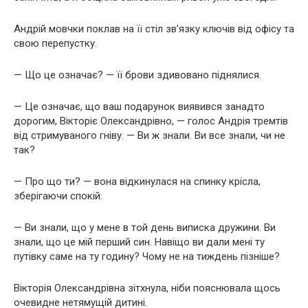
Андрій мовчки поклав на її стіл зв’язку ключів від офісу та
свою перепустку.
— Що це означає? — її брови здивовано піднялися.
— Це означає, що ваш подарунок виявився занадто
дорогим, Вікторіє Олександрівно, — голос Андрія тремтів
від стримуваного гніву. — Ви ж знали. Ви все знали, чи не
так?
— Про що ти? — вона відкинулася на спинку крісла,
зберігаючи спокій.
— Ви знали, що у мене в той день виписка дружини. Ви
знали, що це мій перший син. Навіщо ви дали мені ту
путівку саме на ту годину? Чому не на тиждень пізніше?
Вікторія Олександрівна зітхнула, ніби пояснювала щось
очевидне нетямущій дитині.