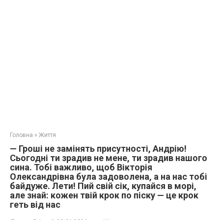
Головна
»
Життя
— Гроші не замінять присутності, Андрію!
Сьогодні ти зрадив не мене, ти зрадив нашого
сина. Тобі важливо, щоб Вікторія
Олександрівна була задоволена, а на нас тобі
байдуже. Лети! Пий свій сік, купайся в морі,
але знай: кожен твій крок по піску — це крок
геть від нас