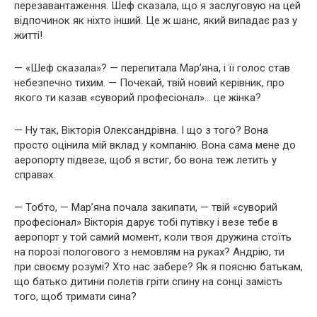
перезавантаження. Шеф сказала, що я заслуговую на цей
відпочинок як ніхто інший. Це ж шанс, який випадає раз у
житті!
— «Шеф сказала»? — перепитала Мар’яна, і її голос став
небезпечно тихим. — Почекай, твій новий керівник, про
якого ти казав «суворий професіонал»… це жінка?
— Ну так, Вікторія Олександрівна. І що з того? Вона
просто оцінила мій вклад у компанію. Вона сама мене до
аеропорту підвезе, щоб я встиг, бо вона теж летить у
справах.
— Тобто, — Мар’яна почала закипати, — твій «суворий
професіонал» Вікторія дарує тобі путівку і везе тебе в
аеропорт у той самий момент, коли твоя дружина стоїть
на порозі пологового з немовлям на руках? Андрію, ти
при своєму розумі? Хто нас забере? Як я поясню батькам,
що батько дитини полетів гріти спину на сонці замість
того, щоб тримати сина?