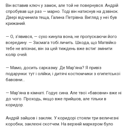
Він вставив ключ у замок, але той не повернувся. Андрій
спробував ще раз — марно. Тоді він натиснув на дзвінок.
Двері відчинила теща, Галина Петрівна. Вигляд у неї був
крижаний.
— О, з’явився, — сухо кинула вона, не пропускаючи його
всередину. — Засмага тобі личить. Шкода, що Матвійко
тебе не впізнає, він за цей тиждень вже встиг змінити
колір очей.
— Мамо, досить сарказму. Де Мар’яна? Я привіз
подарунки: тут і олійки, і дитячі костюмчики з єгипетської
бавовни…
— Мар’яна в кімнаті. Годує сина. Але твої «бавовни» вже ні
до чого. Проходь, якщо вже прийшов, але тільки в
коридор.
Андрій зайшов і закляк. У коридорі стояли три величезні
коробки, заклеєні скотчем. На верхній маркером було