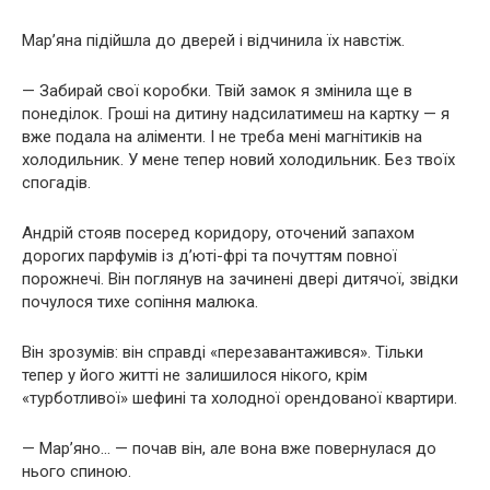
Мар’яна підійшла до дверей і відчинила їх навстіж.
— Забирай свої коробки. Твій замок я змінила ще в
понеділок. Гроші на дитину надсилатимеш на картку — я
вже подала на аліменти. І не треба мені магнітиків на
холодильник. У мене тепер новий холодильник. Без твоїх
спогадів.
Андрій стояв посеред коридору, оточений запахом
дорогих парфумів із д’юті-фрі та почуттям повної
порожнечі. Він поглянув на зачинені двері дитячої, звідки
почулося тихе сопіння малюка.
Він зрозумів: він справді «перезавантажився». Тільки
тепер у його житті не залишилося нікого, крім
«турботливої» шефині та холодної орендованої квартири.
— Мар’яно… — почав він, але вона вже повернулася до
нього спиною.