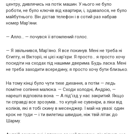
центру, дивлячись на потік машин. У нього не було
роботи, не було ключів від квартири, і, здавалося, не було
майбутнього. Він дістав телефон і в сотий раз набрав
номер Мар’яни.
— Алло… — почувся її втомлений голос.
— Я звільнився, Мар’яно. Я все покинув. Мені не треба ні
Єгипту, ні Вікторії, ні цієї кар’єри. Я просто… я просто хочу
посидіти на сходах під нашими дверима. Будь ласка. Мені
не треба заходити всередину, я просто хочу бути близько.
На тому кінці було чути тихе дихання, а потім — ледь
помітне сопіння малюка. — Сходи холодні, Андрію, —
нарешті відповіла вона. — А під’їзд у нас закритий. Якщо
ти справді все зрозумів… то купуй не сувеніри, а ліки від
коліків, які я тобі скину в месенджер. І май на увазі: один
крок не туди — і ти вилетиш швидше, ніж твій літак до
Шарму.