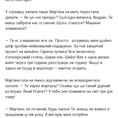
У слухавці запала тиша. Мар’яна на мить перестала
дихати. — Як це «не приїду»? Сьогодні виписка, Андрію. Ти
маєш забрати нас із сином. Щось сталося? Машина
зламалася?
— Та ні, з машиною все ок. Просто… розумієш, мені щойно
шеф зробив неймовірний подарунок. За той закритий
проект на мільйон. Гаряча путівка! Все включено,
п’ятизірковий готель, Шарм-ель-Шейх! Але є одна умова:
виліт через три години, реєстрація за годину. Якщо я
зараз не поїду в аеропорт — квиток згорить.
Мар’яна сіла на ліжко, відчуваючи, як всередині все
холоне. — Ти зараз жартуєш? Скажи, що це такий дурний
розіграш. Який Єгипет? У тебе син появився на світ три дні
тому!
— Мар’яно, не починай, будь ласка! Ти знаєш, як важко я
працював ці пів року. Я вигорів, мені потрібне