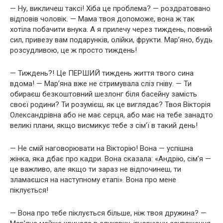
— Ну, викличеш таксі! Хіба це проблема? — роздратовано
відповів чоловік. — Мама твоя допоможе, вона ж так
хотіла побачити внука. А я прилечу через тиждень, повний
сил, привезу вам подарунків, олійки, фрукти. Мар’яно, будь
розсудливою, це ж просто тиждень!
— Тиждень?! Це ПЕРШИЙ тиждень життя твого сина
вдома! — Мар’яна вже не стримувала сліз гніву. — Ти
обираєш безкоштовний шезлонг біля басейну замість
своєї родини? Ти розумієш, як це виглядає? Твоя Вікторія
Олександрівна або не має серця, або має на тебе занадто
великі плани, якщо висмикує тебе з сім’ї в такий день!
— Не смій наговорювати на Вікторію! Вона — успішна
жінка, яка дбає про кадри. Вона сказала: «Андрію, сім’я —
це важливо, але якщо ти зараз не відпочинеш, ти
зламаєшся на наступному етапі». Вона про мене
піклується!
— Вона про тебе піклується більше, ніж твоя дружина? —