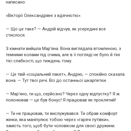
написано:
«Вікторії Олександрівні з вдячністю».
— Що це таке? — Андрій відчув, як усередині все
стислося.
З кімнати вийшла Мар’яна. Вона виглядала втомленою, з
темними колами під очима, але в її погляді не було й тіні
тієї слабкості, що тиждень тому.
— Це твій «соціальний пакет», Андрію, — спокійно сказала
вона. — Тут твої речі. Всі до останньої шкарпетки.
— Мар’яно, ти що, серйозно? Через одну відпустку? Я ж
пояснював — це був бонус! Я працював як проклятий!
— Ти не працював, ти вислужувався. Ти обрав комфорт
жінки, яка маніпулює тобою через «гарячі путівки»,
замість того, щоб бути чоловіком для своєї дружини.