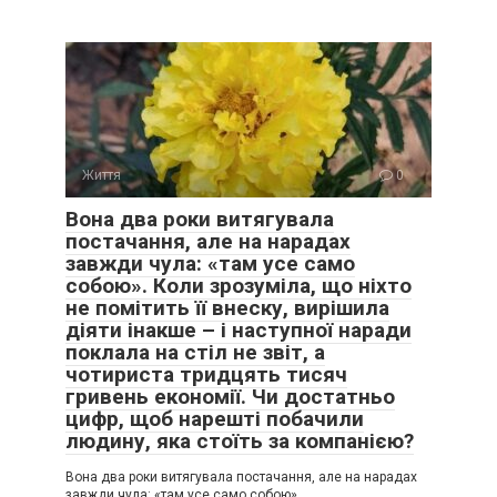
Життя
0
Вона два роки витягувала
постачання, але на нарадах
завжди чула: «там усе само
собою». Коли зрозуміла, що ніхто
не помітить її внеску, вирішила
діяти інакше – і наступної наради
поклала на стіл не звіт, а
чотириста тридцять тисяч
гривень економії. Чи достатньо
цифр, щоб нарешті побачили
людину, яка стоїть за компанією?
Вона два роки витягувала постачання, але на нарадах
завжди чула: «там усе само собою».