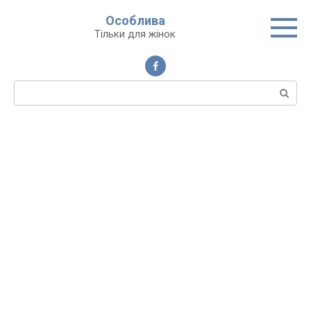
Перейти
Особлива
до
Тільки для жінок
вмісту
Пошук: