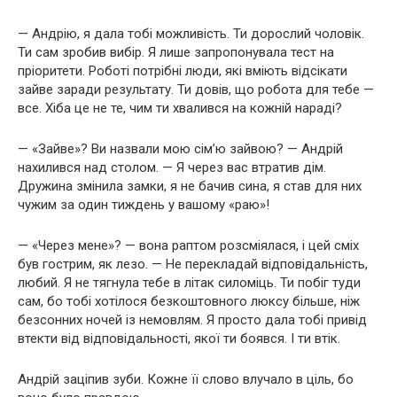
— Андрію, я дала тобі можливість. Ти дорослий чоловік.
Ти сам зробив вибір. Я лише запропонувала тест на
пріоритети. Роботі потрібні люди, які вміють відсікати
зайве заради результату. Ти довів, що робота для тебе —
все. Хіба це не те, чим ти хвалився на кожній нараді?
— «Зайве»? Ви назвали мою сім’ю зайвою? — Андрій
нахилився над столом. — Я через вас втратив дім.
Дружина змінила замки, я не бачив сина, я став для них
чужим за один тиждень у вашому «раю»!
— «Через мене»? — вона раптом розсміялася, і цей сміх
був гострим, як лезо. — Не перекладай відповідальність,
любий. Я не тягнула тебе в літак силоміць. Ти побіг туди
сам, бо тобі хотілося безкоштовного люксу більше, ніж
безсонних ночей із немовлям. Я просто дала тобі привід
втекти від відповідальності, якої ти боявся. І ти втік.
Андрій заціпив зуби. Кожне її слово влучало в ціль, бо