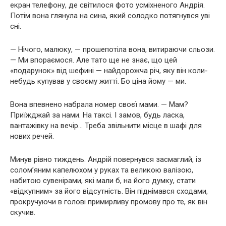
екран телефону, де світилося фото усміхненого Андрія.
Потім вона глянула на сина, який солодко потягнувся уві
сні.
— Нічого, малюку, — прошепотіла вона, витираючи сльози.
— Ми впораємося. Але тато ще не знає, що цей
«подарунок» від шефині — найдорожча річ, яку він коли-
небудь купував у своєму житті. Бо ціна йому — ми.
Вона впевнено набрала номер своєї мами. — Мам?
Приїжджай за нами. На таксі. І замов, будь ласка,
вантажівку на вечір… Треба звільнити місце в шафі для
нових речей.
Минув рівно тиждень. Андрій повернувся засмаглий, із
солом’яним капелюхом у руках та великою валізою,
набитою сувенірами, які мали б, на його думку, стати
«відкупним» за його відсутність. Він піднімався сходами,
прокручуючи в голові примирливу промову про те, як він
скучив.