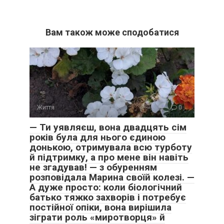
Вам також може сподобатися
Життя
0
— Ти уявляєш, вона двадцять сім
років була для нього єдиною
донькою, отримувала всю турботу
й підтримку, а про мене він навіть
не згадував! — з обуренням
розповідала Марина своїй колезі. —
А дуже просто: коли біологічний
батько тяжко захворів і потребує
постійної опіки, вона вирішила
зіграти роль «миротворця» й