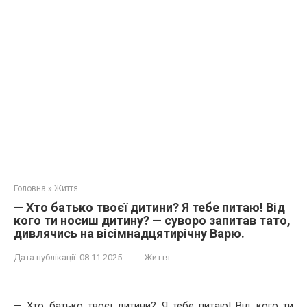
Головна
»
Життя
— Хто батько твоєї дитини? Я тебе питаю! Від
кого ти носиш дитину? — суворо запитав тато,
дивлячись на вісімнадцятирічну Варю.
Дата публікації:
08.11.2025
Життя
— Хто батько твоєї дитини? Я тебе питаю! Від кого ти