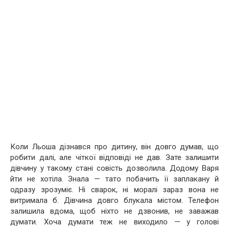
Коли Льоша дізнався про дитину, він довго думав, що
робити далі, але чіткої відповіді не дав. Зате залишити
дівчину у такому стані совість дозволила. Додому Варя
йти не хотіла. Знала — тато побачить її заплакану й
одразу зрозуміє. Ні сварок, ні моралі зараз вона не
витримала б.
Дівчина довго блукала містом. Телефон
залишила вдома, щоб ніхто не дзвонив, не заважав
думати. Хоча думати теж не виходило — у голові