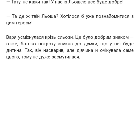
— Тату, не кажи так! У нас із Льошею все буде добре!
— Та де ж твій Льоша? Хотілося б уже познайомитися з
цим героєм!
Варя усміхнулася крізь сльози. Це було добрим знаком —
отже, батько потроху звикає до думки, що у неї буде
дитина. Так, він насварив, але дівчина й очікувала саме
цього, тому не дуже засмутилася.