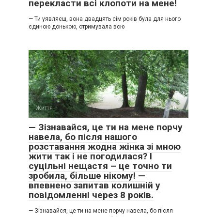
перекласти всі клопоти на мене!
— Ти уявляєш, вона двадцять сім років була для нього
єдиною донькою, отримувала всю
Життя
0
— Зізнавайся, це ти на мене порчу
навела, бо після нашого
розставання жодна жінка зі мною
жити так і не погодилася? І
суцільні нещастя – це точно ти
зробила, більше нікому! —
впевнено запитав колишній у
повідомленні через 8 років.
— Зізнавайся, це ти на мене порчу навела, бо після