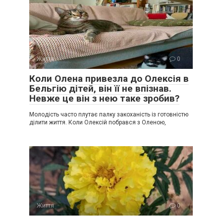
Життя
0
Коли Олена привезла до Олексія в
Бельгію дітей, він її не впізнав.
Невже це він з нею таке зробив?
Молодість часто плутає палку закоханість із готовністю
ділити життя. Коли Олексій побрався з Оленою,
Життя
0