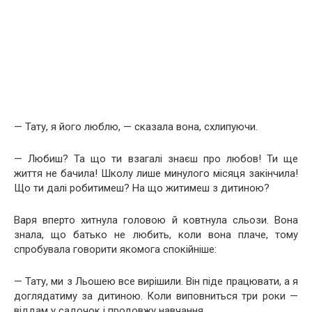
— Тату, я його люблю, — сказала вона, схлипуючи.
— Любиш? Та що ти взагалі знаєш про любов! Ти ще
життя не бачила! Школу лише минулого місяця закінчила!
Що ти далі робитимеш? На що житимеш з дитиною?
Варя вперто хитнула головою й ковтнула сльози. Вона
знала, що батько не любить, коли вона плаче, тому
спробувала говорити якомога спокійніше:
— Тату, ми з Льошею все вирішили. Він піде працювати, а я
доглядатиму за дитиною. Коли виповниться три роки —
віддам у садочок і продовжу навчання.