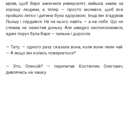
мріяв, щоб Варя закінчила університет, вийшла заміж за
хорошу людини, а тепер — просто молився, щоб все
пройшло легко і дитина була здоровою.
Іноді він згадував
Льошу і сердився. Не на нього навіть — а на себе. Що не
стежив, не захистив доньку. Але швидко заспокоювався,
адже поруч була Варя — сильна і доросла.
— Тату, — одного разу сказала вона, коли вони пили чай.
— А якщо він колись повернеться?
— Хто, Олексій? — перепитав Костянтин Олегович,
дивлячись на чашку.