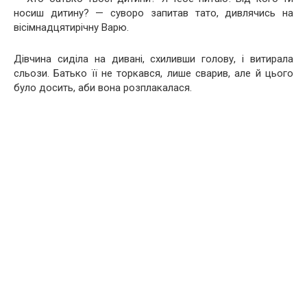
носиш дитину? — суворо запитав тато, дивлячись на
вісімнадцятирічну Варю.
Дівчина сиділа на дивані, схиливши голову, і витирала
сльози. Батько її не торкався, лише сварив, але й цього
було досить, аби вона розплакалася.