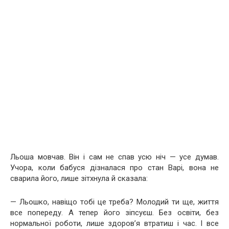
Льоша мовчав. Він і сам не спав усю ніч — усе думав.
Учора, коли бабуся дізналася про стан Варі, вона не
сварила його, лише зітхнула й сказала:
— Льошко, навіщо тобі це треба? Молодий ти ще, життя
все попереду. А тепер його зіпсуєш. Без освіти, без
нормальної роботи, лише здоров’я втратиш і час. І все