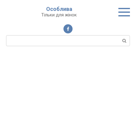
Перейти
Особлива
до
Тільки для жінок
вмісту
Пошук: