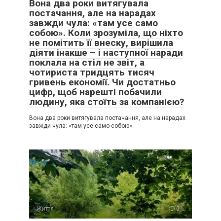
Вона два роки витягувала
постачання, але на нарадах
завжди чула: «там усе само
собою». Коли зрозуміла, що ніхто
не помітить її внеску, вирішила
діяти інакше – і наступної наради
поклала на стіл не звіт, а
чотириста тридцять тисяч
гривень економії. Чи достатньо
цифр, щоб нарешті побачили
людину, яка стоїть за компанією?
Вона два роки витягувала постачання, але на нарадах
завжди чула: «там усе само собою».
Життя
0