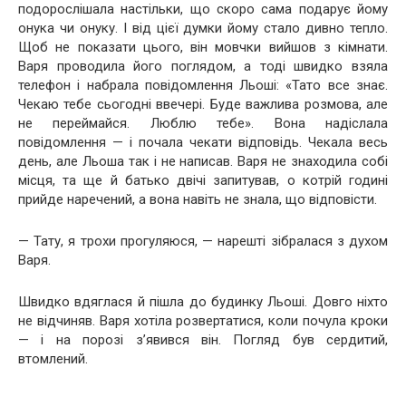
подорослішала настільки, що скоро сама подарує йому
онука чи онуку. І від цієї думки йому стало дивно тепло.
Щоб не показати цього, він мовчки вийшов з кімнати.
Варя проводила його поглядом, а тоді швидко взяла
телефон і набрала повідомлення Льоші: «Тато все знає.
Чекаю тебе сьогодні ввечері. Буде важлива розмова, але
не переймайся. Люблю тебе».
Вона надіслала
повідомлення — і почала чекати відповідь. Чекала весь
день, але Льоша так і не написав. Варя не знаходила собі
місця, та ще й батько двічі запитував, о котрій годині
прийде наречений, а вона навіть не знала, що відповісти.
— Тату, я трохи прогуляюся, — нарешті зібралася з духом
Варя.
Швидко вдяглася й пішла до будинку Льоші. Довго ніхто
не відчиняв. Варя хотіла розвертатися, коли почула кроки
— і на порозі з’явився він. Погляд був сердитий,
втомлений.