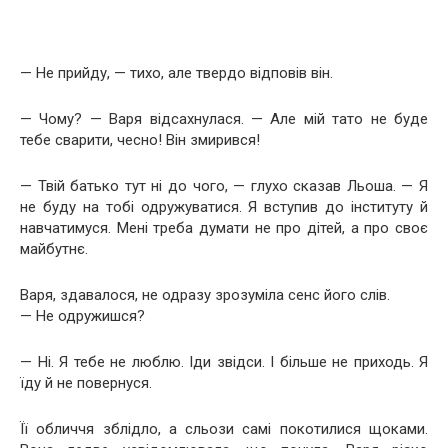
— Не прийду, — тихо, але твердо відповів він.
— Чому? — Варя відсахнулася. — Але мій тато не буде
тебе сварити, чесно! Він змирився!
— Твій батько тут ні до чого, — глухо сказав Льоша. — Я
не буду на тобі одружуватися. Я вступив до інституту й
навчатимуся. Мені треба думати не про дітей, а про своє
майбутнє.
Варя, здавалося, не одразу зрозуміла сенс його слів.
— Не одружишся?
— Ні. Я тебе не люблю. Іди звідси. І більше не приходь. Я
їду й не повернуся.
Її обличчя зблідло, а сльози самі покотилися щоками.