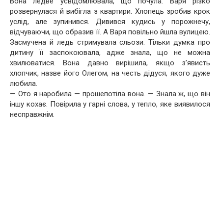
Вона ледве усвідомлювала, що почула. Варя різко
розвернулася й вибігла з квартири. Хлопець зробив крок
услід, але зупинився. Дивився кудись у порожнечу,
відчуваючи, що образив її. А Варя повільно йшла вулицею.
Засмучена й ледь стримувала сльози. Тільки думка про
дитину її заспокоювала, адже знала, що не можна
хвилюватися. Вона давно вирішила, якщо з’явисть
хлопчик, назве його Олегом, на честь дідуся, якого дуже
любила.
— Ото я наробила — прошепотіла вона. — Знала ж, що він
іншу кохає. Повірила у гарні слова, у тепло, яке виявилося
несправжнім.