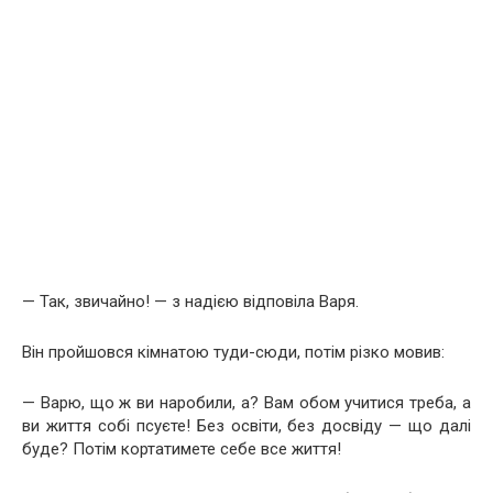
— Так, звичайно! — з надією відповіла Варя.
Він пройшовся кімнатою туди-сюди, потім різко мовив:
— Варю, що ж ви наробили, а? Вам обом учитися треба, а
ви життя собі псуєте! Без освіти, без досвіду — що далі
буде? Потім кортатимете себе все життя!