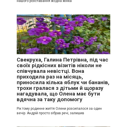
нашого розставання жодна жінка
Життя
0
Свекруха, Галина Петрівна, під час
своїх рідкісних візитів ніколи не
співчувала невістці. Вона
приходила раз на місяць,
приносила кілька яблук чи бананів,
трохи гралася з дітьми й щоразу
нагадувала, що Олена має бути
вдячна за таку допомогу
Рік тому родинне життя Олени розсипалося за один
вечір. Андрій просто зібрав речі, залишив