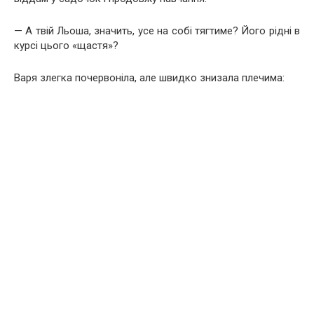
— А твій Льоша, значить, усе на собі тягтиме? Його рідні в
курсі цього «щастя»?
Варя злегка почервоніла, але швидко знизала плечима: