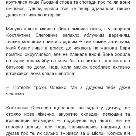
крутилися лише Льошині слова та спогади про те, як вони
сміялися, гуляли, мріяли. Усе це тепер здавалося такою
далекою і чужою історією.
Минуло кілька місяців. Зима змінила осінь, і у квартирі
Костянтина Олеговича запахло яблучним варенням,
теплим молоком і чимось рідним — тим самим затишком,
який буває лише в домах, де чекають на малюка.
Варя
помітно округлилася, але не плакала вночі. Вона ходила
на курси для майбутніх мам, багато читала і допомагала
батькові по дому. Іноді, коли малюк особливо активно
штовхався, вона клала шепотіла:
— Потерпи трохи, Олежко. Ми з дідусем тебе дуже
чекаємо.
Костянтин Олегович щовечора заглядав у дитячу, де
стояло нове ліжечко, акуратно складені пелюшки та
іграшковий ведмедик — подарунок від нього. Він не
говорив доньці, але іноді, залишившись наодинці, він
думав про те, як сильно змінився за ці місяці. Колись він