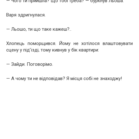
— Чого ти прийшла? Що тобі треба? — буркнув Льоша.
Варя здригнулася.
— Льошо, ти що таке кажеш?..
Хлопець поморщився. Йому не хотілося влаштовувати
сцену у під’їзді, тому кивнув у бік квартири:
— Зайди. Поговорімо.
— А чому ти не відповідав? Я місця собі не знаходжу!