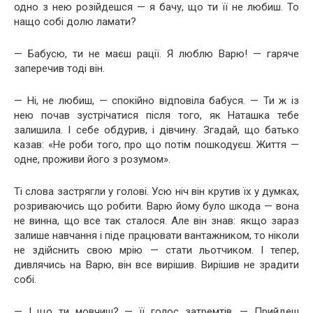
одно з нею розійдешся — я бачу, що ти її не любиш. То
нащо собі долю ламати?
— Бабусю, ти не маєш рації. Я люблю Варю! — гаряче
заперечив тоді він.
— Ні, не любиш, — спокійно відповіла бабуся. — Ти ж із
нею почав зустрічатися після того, як Наташка тебе
залишила. І себе обдурив, і дівчину. Згадай, що батько
казав: «Не роби того, про що потім пошкодуєш. Життя —
одне, проживи його з розумом».
Ті слова застрягли у голові. Усю ніч він крутив їх у думках,
розриваючись що робити. Варю йому було шкода — вона
не винна, що все так сталося. Але він знав: якщо зараз
залише навчання і піде працювати вантажником, то ніколи
не здійснить свою мрію — стати льотчиком. І тепер,
дивлячись на Варю, він все вирішив. Вирішив не зрадити
собі.
— І що ти мовчиш? — її голос затремтів. — Прийдеш