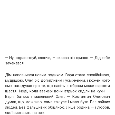
— Ну, здравствуй, хлопче, — сказав він хрипло. — Дід тебе
зачекався.
Дім наповнився новим подихом. Варя стала спокійнішою,
мудрішою. Олег ріс допитливим і усміхненим, і кожен його
сміх нагадував про те, що навіть з образи може вирости
щастя.
Іноді, коли ввечері вони втрьох сиділи на кухні —
Варя, батько і маленький Олег, — Костянтин Олегович
думав, що, можливо, саме так усе і мало бути. Без зайвих
людей. Без фальшивих обіцянок. Лише родина — і любов,
якої вистачить на всіх.