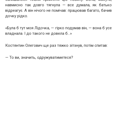
навмисно так довго тягнула — все думала, як батько
відреагує. А він нічого не помічав: працював багато, бачив
дочку рідко.
«Була б тут моя Лідочка, — гірко подумав він, — вона б усе
владнала. І до такого не довела б…»
Костянтин Олегович ще раз тяжко зітхнув, потім спитав:
— То ви, значить, одружуватиметеся?