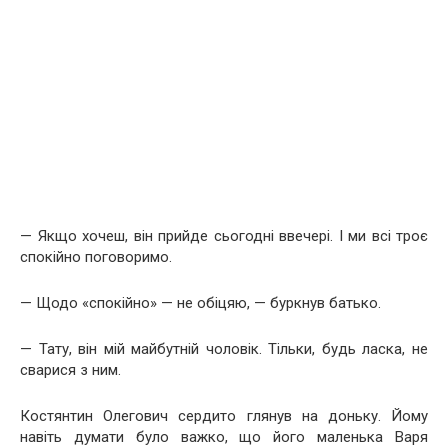
— Якщо хочеш, він прийде сьогодні ввечері. І ми всі троє
спокійно поговоримо.
— Щодо «спокійно» — не обіцяю, — буркнув батько.
— Тату, він мій майбутній чоловік. Тільки, будь ласка, не
сварися з ним.
Костянтин Олегович сердито глянув на доньку. Йому
навіть думати було важко, що його маленька Варя