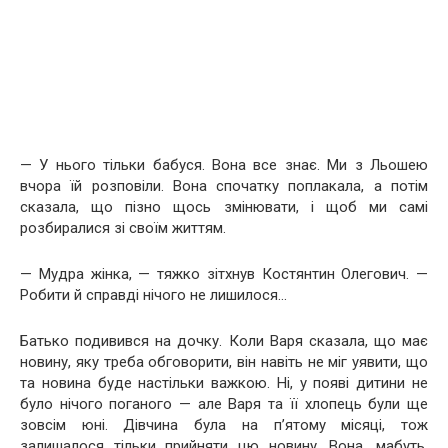
— У нього тільки бабуся. Вона все знає. Ми з Льошею
вчора їй розповіли. Вона спочатку поплакала, а потім
сказала, що пізно щось змінювати, і щоб ми самі
розбиралися зі своїм життям.
— Мудра жінка, — тяжко зітхнув Костянтин Олегович. —
Робити й справді нічого не лишилося…
Батько подивився на дочку. Коли Варя сказала, що має
новину, яку треба обговорити, він навіть не міг уявити, що
та новина буде настільки важкою. Ні, у появі дитини не
було нічого поганого — але Варя та її хлопець були ще
зовсім юні. Дівчина була на п’ятому місяці, тож
залишалося тільки прийняти цю новину. Вона, мабуть,