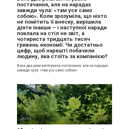
постачання, але на нарадах
завжди чула: «там усе само
собою». Коли зрозуміла, що ніхто
не помітить її внеску, вирішила
діяти інакше – і наступної наради
поклала на стіл не звіт, а
чотириста тридцять тисяч
гривень економії. Чи достатньо
цифр, щоб нарешті побачили
людину, яка стоїть за компанією?
Вона два роки витягувала постачання, але на нарадах
завжди чула: «там усе само собою».
Життя
0