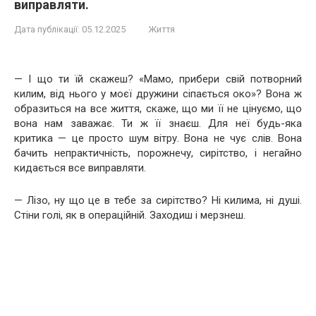
виправляти.
Дата публікації:
05.12.2025
Життя
— І що ти їй скажеш? «Мамо, прибери свій потворний
килим, від нього у моєї дружини сіпається око»? Вона ж
образиться на все життя, скаже, що ми її не цінуємо, що
вона нам заважає. Ти ж її знаєш. Для неї будь-яка
критика — це просто шум вітру. Вона не чує слів. Вона
бачить непрактичність, порожнечу, сирітство, і негайно
кидається все виправляти.
— Лізо, ну що це в тебе за сирітство? Ні килима, ні душі.
Стіни голі, як в операційній. Заходиш і мерзнеш.