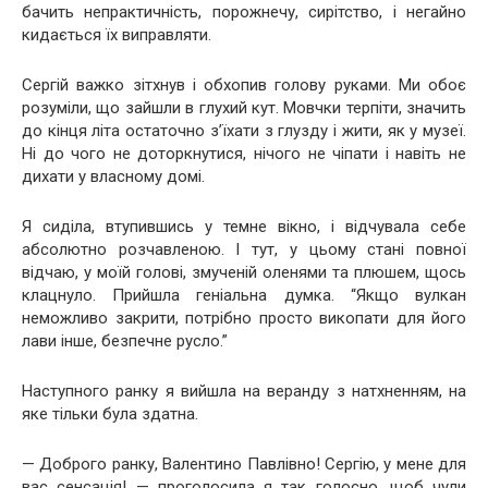
бачить непрактичність, порожнечу, сирітство, і негайно
кидається їх виправляти.
Сергій важко зітхнув і обхопив голову руками. Ми обоє
розуміли, що зайшли в глухий кут. Мовчки терпіти, значить
до кінця літа остаточно з’їхати з глузду і жити, як у музеї.
Ні до чого не доторкнутися, нічого не чіпати і навіть не
дихати у власному домі.
Я сиділа, втупившись у темне вікно, і відчувала себе
абсолютно розчавленою. І тут, у цьому стані повної
відчаю, у моїй голові, змученій оленями та плюшем, щось
клацнуло. Прийшла геніальна думка. “Якщо вулкан
неможливо закрити, потрібно просто викопати для його
лави інше, безпечне русло.”
Наступного ранку я вийшла на веранду з натхненням, на
яке тільки була здатна.
— Доброго ранку, Валентино Павлівно! Сергію, у мене для
вас сенсація! — проголосила я так голосно, щоб чули