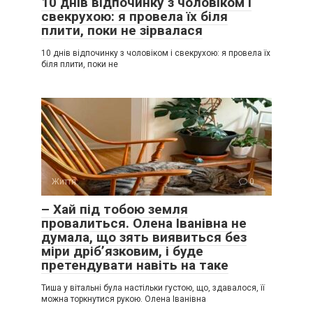
10 днів відпочинку з чоловіком і
свекрухою: я провела їх біля
плити, поки не зірвалася
10 днів відпочинку з чоловіком і свекрухою: я провела їх
біля плити, поки не
Життя
0
– Хай під тобою земля
провалиться. Олена Іванівна не
думала, що зять виявиться без
міри дріб’язковим, і буде
претендувати навіть на таке
Тиша у вітальні була настільки густою, що, здавалося, її
можна торкнутися рукою. Олена Іванівна