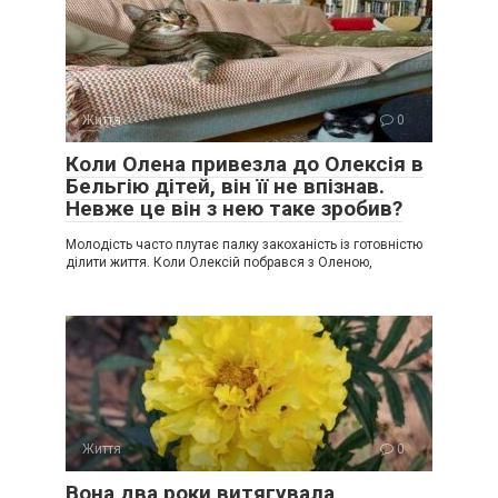
Життя
0
Коли Олена привезла до Олексія в
Бельгію дітей, він її не впізнав.
Невже це він з нею таке зробив?
Молодість часто плутає палку закоханість із готовністю
ділити життя. Коли Олексій побрався з Оленою,
Життя
0
Вона два роки витягувала