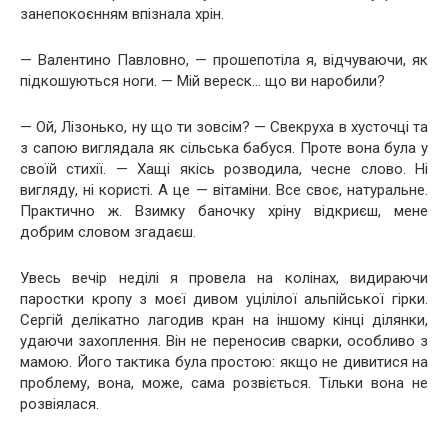
занепокоєнням впізнала хрін.
— Валентино Павловно, — прошепотіла я, відчуваючи, як
підкошуються ноги. — Мій вереск… що ви наробили?
— Ой, Лізонько, ну що ти зовсім? — Свекруха в хусточці та
з сапою виглядала як сільська бабуся. Проте вона була у
своїй стихії. — Хащі якісь розводила, чесне слово. Ні
вигляду, ні користі. А це — вітаміни. Все своє, натуральне.
Практично ж. Взимку баночку хріну відкриєш, мене
добрим словом згадаєш.
Увесь вечір неділі я провела на колінах, видираючи
паростки кропу з моєї дивом уцілілої альпійської гірки.
Сергій делікатно лагодив кран на іншому кінці ділянки,
удаючи захоплення. Він не переносив сварки, особливо з
мамою. Його тактика була простою: якщо не дивитися на
проблему, вона, може, сама розвіється. Тільки вона не
розвіялася.