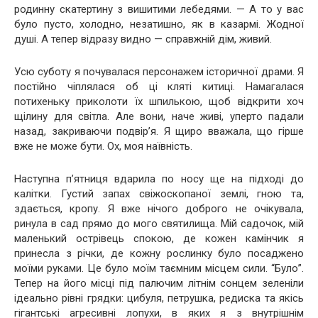
родинну скатертину з вишитими лебедями. — А то у вас
було пусто, холодно, незатишно, як в казармі. Жодної
душі. А тепер відразу видно — справжній дім, живий.
Усю суботу я почувалася персонажем історичної драми. Я
постійно чіплялася об ці кляті китиці. Намагалася
потихеньку приколоти їх шпилькою, щоб відкрити хоч
щілину для світла. Але вони, наче живі, уперто падали
назад, закриваючи подвір’я. Я щиро вважала, що гірше
вже не може бути. Ох, моя наївність.
Наступна п’ятниця вдарила по носу ще на підході до
калітки. Густий запах свіжоскопаної землі, гною та,
здається, кропу. Я вже нічого доброго не очікувала,
ринула в сад прямо до мого святилища. Мій садочок, мій
маленький острівець спокою, де кожен камінчик я
принесла з річки, де кожну рослинку було посаджено
моїми руками. Це було моїм таємним місцем сили. “Було”.
Тепер на його місці під палючим літнім сонцем зеленіли
ідеально рівні грядки: цибуля, петрушка, редиска та якісь
гігантські агресивні лопухи, в яких я з внутрішнім