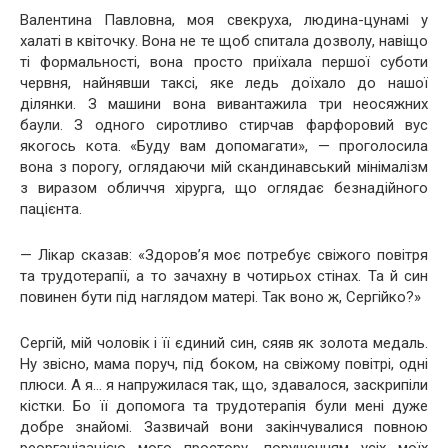
Валентина Павловна, моя свекруха, людина-цунамі у
халаті в квіточку. Вона не те щоб спитала дозволу, навіщо
ті формальності, вона просто приїхала першої суботи
червня, найнявши таксі, яке ледь доїхало до нашої
ділянки. З машини вона вивантажила три неосяжних
баули. З одного сиротливо стирчав фарфоровий вус
якогось кота. «Буду вам допомагати», — проголосила
вона з порогу, оглядаючи мій скандинавський мінімалізм
з виразом обличчя хірурга, що оглядає безнадійного
пацієнта.
— Лікар сказав: «Здоров’я моє потребує свіжого повітря
та трудотерапії, а то зачахну в чотирьох стінах. Та й син
повинен бути під наглядом матері. Так воно ж, Сергійко?»
Сергій, мій чоловік і її єдиний син, сяяв як золота медаль.
Ну звісно, мама поруч, під боком, на свіжому повітрі, одні
плюси. А я… я напружилася так, що, здавалося, заскрипіли
кістки. Бо її допомога та трудотерапія були мені дуже
добре знайомі. Зазвичай вони закінчувалися повною