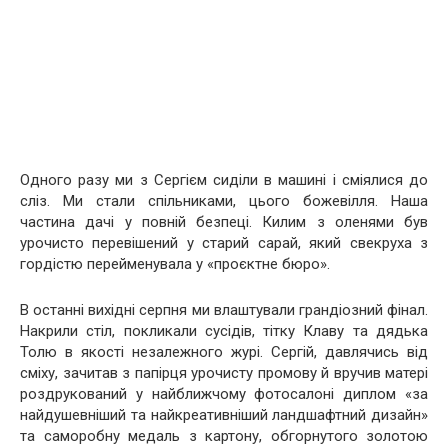
Одного разу ми з Сергієм сиділи в машині і сміялися до
сліз. Ми стали спільниками, цього божевілля. Наша
частина дачі у повній безпеці. Килим з оленями був
урочисто перевішений у старий сарай, який свекруха з
гордістю перейменувала у «проєктне бюро».
В останні вихідні серпня ми влаштували грандіозний фінал.
Накрили стіл, покликали сусідів, тітку Клаву та дядька
Толю в якості незалежного журі. Сергій, давлячись від
сміху, зачитав з папірця урочисту промову й вручив матері
роздрукований у найближчому фотосалоні диплом «за
найдушевніший та найкреативніший ландшафтний дизайн»
та саморобну медаль з картону, обгорнутого золотою