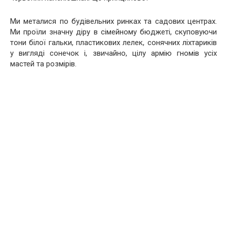
Ми металися по будівельних ринках та садових центрах.
Ми проїли значну діру в сімейному бюджеті, скуповуючи
тони білої гальки, пластикових лелек, сонячних ліхтариків
у вигляді сонечок і, звичайно, цілу армію гномів усіх
мастей та розмірів.