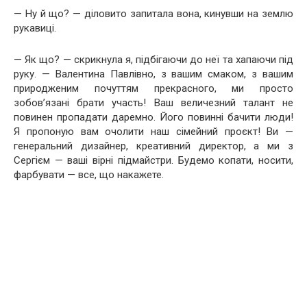
— Ну й що? — діловито запитала вона, кинувши на землю
рукавиці.
— Як що? — скрикнула я, підбігаючи до неї та хапаючи під
руку. — Валентина Павлівно, з вашим смаком, з вашим
природженим почуттям прекрасного, ми просто
зобов’язані брати участь! Ваш величезний талант не
повинен пропадати даремно. Його повинні бачити люди!
Я пропоную вам очолити наш сімейний проєкт! Ви —
генеральний дизайнер, креативний директор, а ми з
Сергієм — ваші вірні підмайстри. Будемо копати, носити,
фарбувати — все, що накажете.