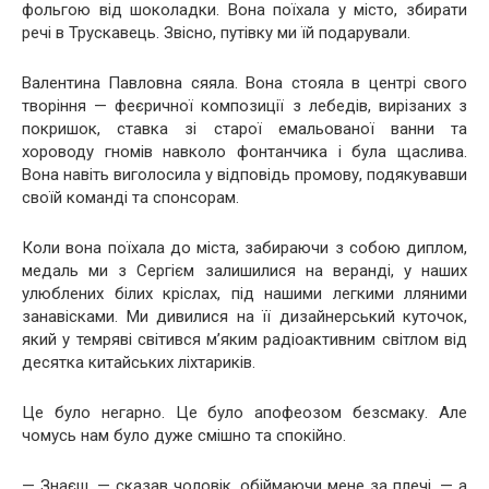
фольгою від шоколадки. Вона поїхала у місто, збирати
речі в Трускавець. Звісно, путівку ми їй подарували.
Валентина Павловна сяяла. Вона стояла в центрі свого
творіння — феєричної композиції з лебедів, вирізаних з
покришок, ставка зі старої емальованої ванни та
хороводу гномів навколо фонтанчика і була щаслива.
Вона навіть виголосила у відповідь промову, подякувавши
своїй команді та спонсорам.
Коли вона поїхала до міста, забираючи з собою диплом,
медаль ми з Сергієм залишилися на веранді, у наших
улюблених білих кріслах, під нашими легкими лляними
занавісками. Ми дивилися на її дизайнерський куточок,
який у темряві світився м’яким радіоактивним світлом від
десятка китайських ліхтариків.
Це було негарно. Це було апофеозом безсмаку. Але
чомусь нам було дуже смішно та спокійно.
— Знаєш, — сказав чоловік, обіймаючи мене за плечі, — а