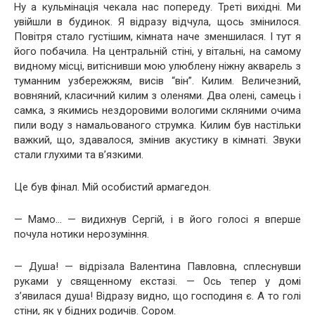
Ну а кульмінація чекала нас попереду. Треті вихідні. Ми
увійшли в будинок. Я відразу відчула, щось змінилося.
Повітря стало густішим, кімната наче зменшилася. І тут я
його побачила. На центральній стіні, у вітальні, на самому
видному місці, витіснивши мою улюблену ніжну акварель з
туманним узбережжям, висів “він”. Килим. Величезний,
вовняний, класичний килим з оленями. Два олені, самець і
самка, з якимись нездоровими вологими скляними очима
пили воду з намальованого струмка. Килим був настільки
важкий, що, здавалося, змінив акустику в кімнаті. Звуки
стали глухими та в’язкими.
Це був фінал. Мій особистий армагедон.
— Мамо… — видихнув Сергій, і в його голосі я вперше
почула нотики нерозуміння.
— Душа! — відрізала Валентина Павловна, сплеснувши
руками у священному екстазі. — Ось тепер у домі
з’явилася душа! Відразу видно, що господиня є. А то голі
стіни, як у бідних родичів. Сором.