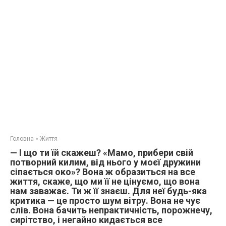
Головна
»
Життя
— І що ти їй скажеш? «Мамо, прибери свій
потворний килим, від нього у моєї дружини
сіпається око»? Вона ж образиться на все
життя, скаже, що ми її не цінуємо, що вона
нам заважає. Ти ж її знаєш. Для неї будь-яка
критика — це просто шум вітру. Вона не чує
слів. Вона бачить непрактичність, порожнечу,
сирітство, і негайно кидається все