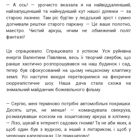
— А ось! — урочисто вказала я на найвіддаленіший,
найзапущеніший та найнудніший кут нашої ділянки — за
старою лазнею. Там ріс бур’ян у людський зріст і сумно
догнивали рештки старого паркану. — Це ваше полотно,
маестро. Чистий аркуш, нічим не обмежений політ
фантазії!
Це спрацювало. Спрацювало з успіхом. Уся руйнівна
енергія Валентини Павлівни, весь її творчий свербіж, що
раніше хаотично розпорошувався на наш будинок і сад,
тепер був сфокусований на цьому нещасному клаптику
землі. Усі наступні вихідні перетворилися на феєричне
сюрреалістичне шоу. Наша дача стала схожа на
знімальний майданчик божевільного фільму.
— Сергію, мені терміново потрібні автомобільні покришки.
Десять штук, не менше! — командувала свекруха,
розмахувавши ескізом на зошитовому аркуші в клітинку.
— Лізо, шукай в інтернеті садових гномів! Та не аби яких, а
щоб один був з вудкою, а інший з ліхтариком, і щоб у
червоних капелюшках. Це принципово!