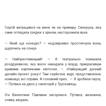
Сергій витріщився на мене як на примару. Свекруха, яка
саме оглядала грядки з хріном, насторожила вуха.
— Який ще конкурс? — недовірливо простягнула вона,
щурячись на сонце.
— Найпрестижніший! — Я театрально помахала
роздруківкою, яку вночі накидала у ворді, прикрасивши
кривими картинками квіточок. — «Найкращий дачний
дизайн-проєкт року»! Там серйозне журі, представлення,
номінації, всі справи. А головний приз… — Я зробила паузу.
— Путівка на двох у санаторій у Трускавець.
Очі Валентини Павлівни загорілися. Путівка, визнання,
слава, медаль.