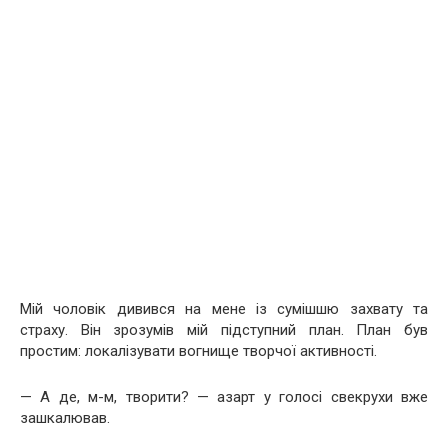
Мій чоловік дивився на мене із сумішшю захвату та
страху. Він зрозумів мій підступний план. План був
простим: локалізувати вогнище творчої активності.
— А де, м-м, творити? — азарт у голосі свекрухи вже
зашкалював.