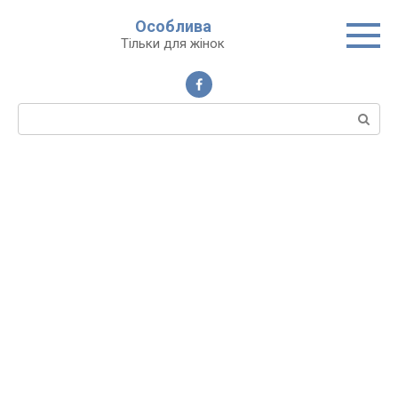
Перейти
Особлива
до
Тільки для жінок
вмісту
Пошук: