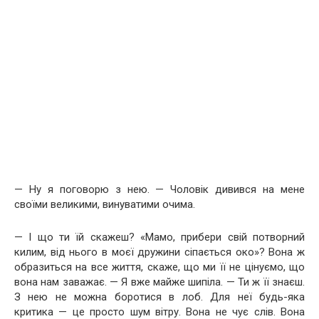
— Ну я поговорю з нею. — Чоловік дивився на мене
своїми великими, винуватими очима.
— І що ти їй скажеш? «Мамо, прибери свій потворний
килим, від нього в моєї дружини сіпається око»? Вона ж
образиться на все життя, скаже, що ми її не цінуємо, що
вона нам заважає. — Я вже майже шипіла. — Ти ж її знаєш.
З нею не можна боротися в лоб. Для неї будь-яка
критика — це просто шум вітру. Вона не чує слів. Вона