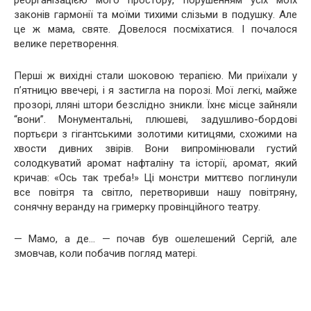
реорганізацією мого простору, порушенням усіх моїх
законів гармонії та моїми тихими слізьми в подушку. Але
це ж мама, святе. Довелося посміхатися. І почалося
велике перетворення.
Перші ж вихідні стали шоковою терапією. Ми приїхали у
п’ятницю ввечері, і я застигла на порозі. Мої легкі, майже
прозорі, лляні штори безслідно зникли. Їхнє місце зайняли
“вони”. Монументальні, плюшеві, задушливо-бордові
портьєри з гігантськими золотими китицями, схожими на
хвости дивних звірів. Вони випромінювали густий
солодкуватий аромат нафталіну та історії, аромат, який
кричав: «Ось так треба!» Ці монстри миттєво поглинули
все повітря та світло, перетворивши нашу повітряну,
сонячну веранду на гримерку провінційного театру.
— Мамо, а де… — почав був ошелешений Сергій, але
змовчав, коли побачив погляд матері.