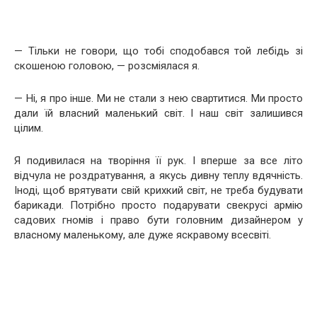
— Тільки не говори, що тобі сподобався той лебідь зі
скошеною головою, — розсміялася я.
— Ні, я про інше. Ми не стали з нею свартитися. Ми просто
дали їй власний маленький світ. І наш світ залишився
цілим.
Я подивилася на творіння її рук. І вперше за все літо
відчула не роздратування, а якусь дивну теплу вдячність.
Іноді, щоб врятувати свій крихкий світ, не треба будувати
барикади. Потрібно просто подарувати свекрусі армію
садових гномів і право бути головним дизайнером у
власному маленькому, але дуже яскравому всесвіті.