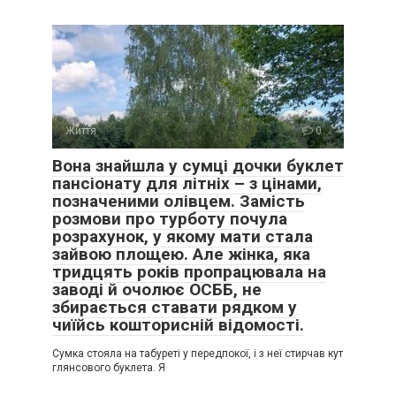
Життя
0
Вона знайшла у сумці дочки буклет
пансіонату для літніх – з цінами,
позначеними олівцем. Замість
розмови про турботу почула
розрахунок, у якому мати стала
зайвою площею. Але жінка, яка
тридцять років пропрацювала на
заводі й очолює ОСББ, не
збирається ставати рядком у
чиїйсь кошторисній відомості.
Сумка стояла на табуреті у передпокої, і з неї стирчав кут
глянсового буклета. Я