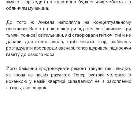
хімією. Ігор ходив по квартирі в будівельних чоботях і з
обличчям мученика.
До того ж Анжела наполягла на концептуальному
освітленні. Замість нашої люстри під стелею з’явилися три
тьмяні точкові світильники, які створювали гнітючі тіні й не
давали достатньо світла, щоб читати. Ігор, любитель
розгадувати кросворди ввечері, тепер щурився, підносячи
газету до самого носа.
Його бажання продовжувати ремонт тануло так швидко,
як гроші на наших рахунках. Тепер зустрічі чоловіка з
коханкою у нашій квартирі складалися не з захоплених
зітхань, а зі сварок.