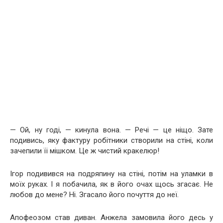
— Ой, ну годі, — кинула вона. — Речі — це ніщо. Зате
подивись, яку фактуру робітники створили на стіні, коли
зачепили її мішком. Це ж чистий кракелюр!
Ігор подивився на подряпину на стіні, потім на уламки в
моїх руках. І я побачила, як в його очах щось згасає. Не
любов до мене? Ні. Згасало його почуття до неї.
Апофеозом став диван. Анжела замовила його десь у