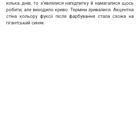
кілька днів, то з’являлися напідпитку й намагалися щось
робити, але виходило криво. Терміни зривалися. Акцентна
стіна кольору фуксії після фарбування стала схожа на
гігантський синяк.