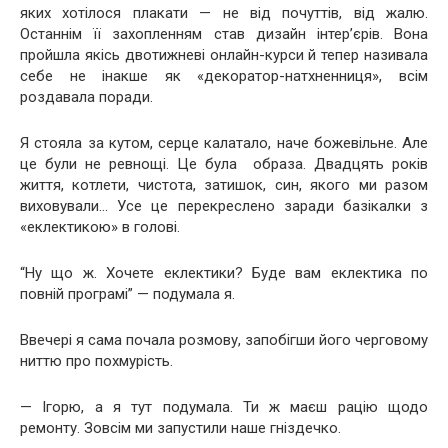
яких хотілося плакати — не від почуттів, від жалю.
Останнім її захопленням став дизайн інтер’єрів. Вона
пройшла якісь двотижневі онлайн-курси й тепер називала
себе не інакше як «декоратор-натхненниця», всім
роздавала поради.
Я стояла за кутом, серце калатало, наче божевільне. Але
це були не ревнощі. Це була образа. Двадцять років
життя, котлети, чистота, затишок, син, якого ми разом
виховували… Усе це перекреслено заради базікалки з
«еклектикою» в голові.
“Ну що ж. Хочете еклектики? Буде вам еклектика по
повній програмі” — подумала я.
Ввечері я сама почала розмову, запобігши його черговому
ниттю про похмурість.
— Ігорю, а я тут подумала. Ти ж маєш рацію щодо
ремонту. Зовсім ми запустили наше гніздечко.