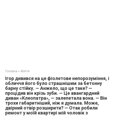
Головна
»
Життя
Ігор дивився на це фіолетове непорозуміння, і
обличчя його було страшнішим за бетонну
барну стійку. — Анжело, що це таке? —
процідив він крізь зуби. — Це авангардний
диван «Клеопатра», — залепетала вона. — Він
трохи габаритніший, ніж я думала. Може,
двірний отвір розширити? — Отак робили
ремонт у моїй квартирі мій чоловік з