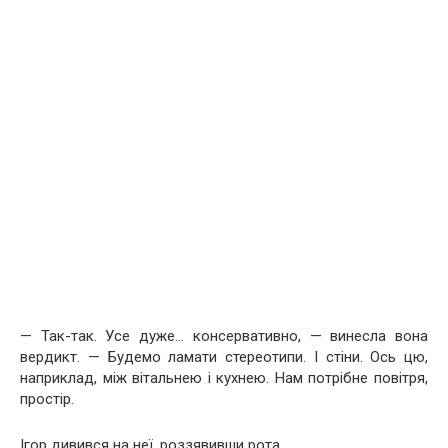
— Так-так. Усе дуже… консервативно, — винесла вона
вердикт. — Будемо ламати стереотипи. І стіни. Ось цю,
наприклад, між вітальнею і кухнею. Нам потрібне повітря,
простір.
Ігор дивився на неї, роззявивши рота.