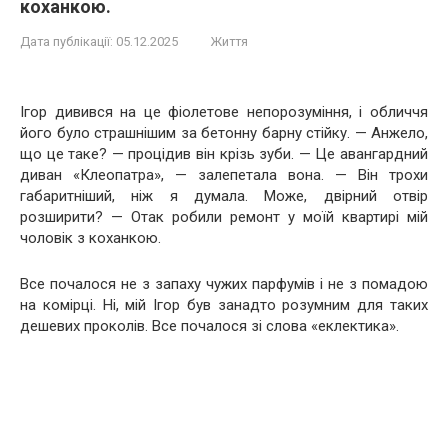
коханкою.
Дата публікації:
05.12.2025
Життя
Ігор дивився на це фіолетове непорозуміння, і обличчя
його було страшнішим за бетонну барну стійку. — Анжело,
що це таке? — процідив він крізь зуби. — Це авангардний
диван «Клеопатра», — залепетала вона. — Він трохи
габаритніший, ніж я думала. Може, двірний отвір
розширити? — Отак робили ремонт у моїй квартирі мій
чоловік з коханкою.
Все почалося не з запаху чужих парфумів і не з помадою
на комірці. Ні, мій Ігор був занадто розумним для таких
дешевих проколів. Все почалося зі слова «еклектика».