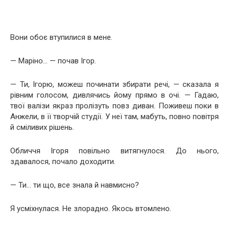
Вони обоє втупилися в мене.
— Маріно… — почав Ігор.
— Ти, Ігорю, можеш починати збирати речі, — сказала я
рівним голосом, дивлячись йому прямо в очі. — Гадаю,
твої валізи якраз пролізуть повз диван. Поживеш поки в
Анжели, в її творчій студії. У неї там, мабуть, повно повітря
й сміливих рішень.
Обличчя Ігоря повільно витягнулося. До нього,
здавалося, почало доходити.
— Ти… ти що, все знала й навмисно?
Я усміхнулася. Не злорадно. Якось втомлено.