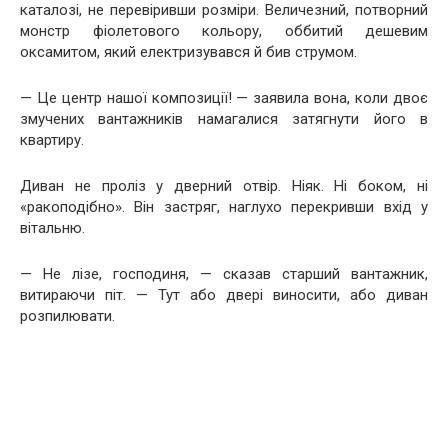
каталозі, не перевіривши розміри. Величезний, потворний
монстр фіолетового кольору, оббитий дешевим
оксамитом, який електризувався й бив струмом.
— Це центр нашої композиції! — заявила вона, коли двоє
змучених вантажників намагалися затягнути його в
квартиру.
Диван не проліз у дверний отвір. Ніяк. Ні боком, ні
«ракоподібно». Він застряг, наглухо перекривши вхід у
вітальню.
— Не лізе, господиня, — сказав старший вантажник,
витираючи піт. — Тут або двері виносити, або диван
розпилювати.