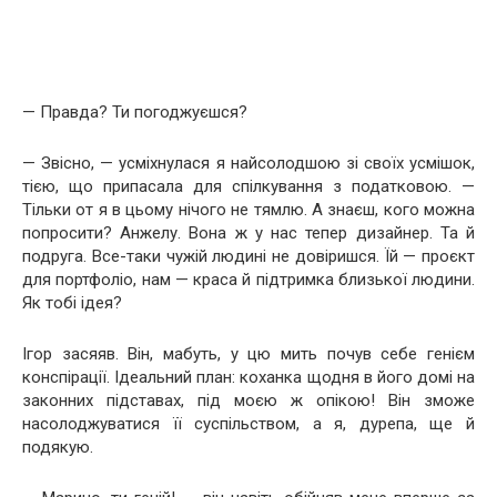
— Правда? Ти погоджуєшся?
— Звісно, — усміхнулася я найсолодшою зі своїх усмішок,
тією, що припасала для спілкування з податковою. —
Тільки от я в цьому нічого не тямлю. А знаєш, кого можна
попросити? Анжелу. Вона ж у нас тепер дизайнер. Та й
подруга. Все-таки чужій людині не довіришся. Їй — проєкт
для портфоліо, нам — краса й підтримка близької людини.
Як тобі ідея?
Ігор засяяв. Він, мабуть, у цю мить почув себе генієм
конспірації. Ідеальний план: коханка щодня в його домі на
законних підставах, під моєю ж опікою! Він зможе
насолоджуватися її суспільством, а я, дурепа, ще й
подякую.