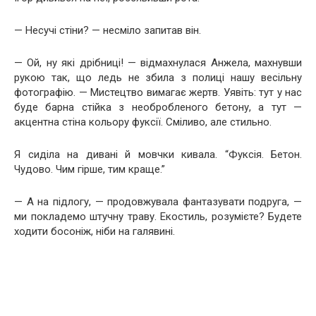
— Несучі стіни? — несміло запитав він.
— Ой, ну які дрібниці! — відмахнулася Анжела, махнувши
рукою так, що ледь не збила з полиці нашу весільну
фотографію. — Мистецтво вимагає жертв. Уявіть: тут у нас
буде барна стійка з необробленого бетону, а тут —
акцентна стіна кольору фуксії. Сміливо, але стильно.
Я сиділа на дивані й мовчки кивала. “Фуксія. Бетон.
Чудово. Чим гірше, тим краще.”
— А на підлогу, — продовжувала фантазувати подруга, —
ми покладемо штучну траву. Екостиль, розумієте? Будете
ходити босоніж, ніби на галявині.