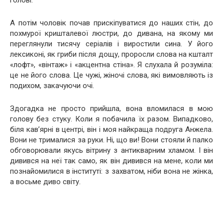
голові.
А потім чоловік почав прискіпуватися до наших стін, до
похмурої кришталевої люстри, до дивана, на якому ми
переглянули тисячу серіалів і виростили сина. У його
лексиконі, як гриби після дощу, проросли слова на кшталт
«лофт», «вінтаж» і «акцентна стіна». Я слухала й розуміла:
це не його слова. Це чужі, жіночі слова, які вимовляють із
подихом, закачуючи очі.
Здогадка не просто прийшла, вона вломилася в мою
голову без стуку. Коли я побачила їх разом. Випадково,
біля кав’ярні в центрі, він і моя найкраща подруга Анжела.
Вони не трималися за руки. Ні, що ви! Вони стояли й палко
обговорювали якусь вітрину з антикварним хламом. І він
дивився на неї так само, як він дивився на мене, коли ми
познайомилися в інституті: з захватом, ніби вона не жінка,
а восьме диво світу.