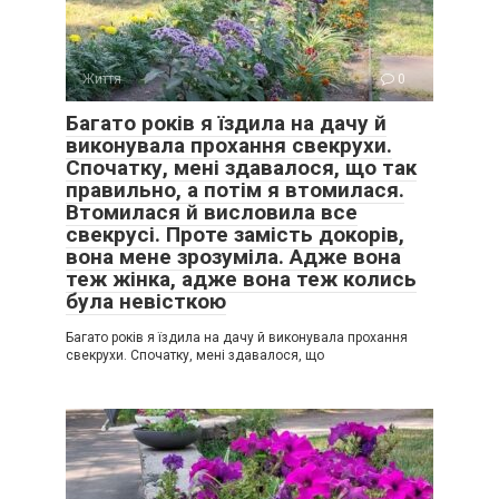
Життя
0
Багато років я їздила на дачу й
виконувала прохання свекрухи.
Спочатку, мені здавалося, що так
правильно, а потім я втомилася.
Втомилася й висловила все
свекрусі. Проте замість докорів,
вона мене зрозуміла. Адже вона
теж жінка, адже вона теж колись
була невісткою
Багато років я їздила на дачу й виконувала прохання
свекрухи. Спочатку, мені здавалося, що