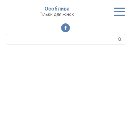
Перейти
Особлива
до
Тільки для жінок
вмісту
Пошук: