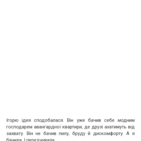
Ігорю ідея сподобалася. Він уже бачив себе модним
господарем авангардної квартири, де друзі ахатимуть від
захвату. Він не бачив пилу, бруду й дискомфорту. А я
бачила. І передчувала.