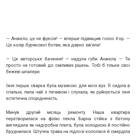
— Анжело, це не фуксія! — вперше підвищив голос Ігор. —
Це колір бурякової ботви, яка давно зів’яла!
— Це авторське бачення! — надула губи Анжела. — Ти
просто не готовий до сміливих рішень. Тобі б тільки свої
бежеві шпалери.
Їхня перша сварка була музикою для моїх вух. Я сиділа в
спальні, пила чай з печивом і слухала, як руйнується їхня
естетична спорідненість.
Минув другий місяць ремонту. Наша квартира
перетворилася на філію пекла. Барна стійка з бетону
виглядала як надгробна плита, була холодною й постійно
бруднилася. Штучна трава на підлозі кололася й смерділа