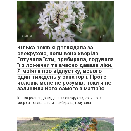
Життя
0
Кілька років я доглядала за
свекрухою, коли вона хворіла.
Готувала їсти, прибирала, годувала
її з ложечки та вчасно давала ліки.
Я мріяла про відпустку, всього
один тиждень у санаторії. Проте
чоловік мене не розумів, поки я не
залишила його самого з матір’ю
Кілька років я доглядала за свекрухою, коли вона
хворіла. Готувала їсти, прибирала, годувала її