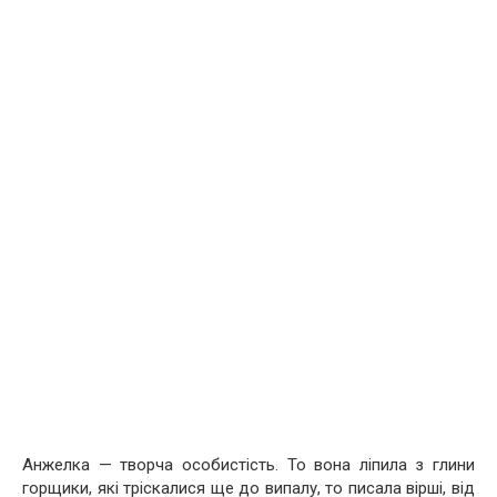
Анжелка — творча особистість. То вона ліпила з глини
горщики, які тріскалися ще до випалу, то писала вірші, від