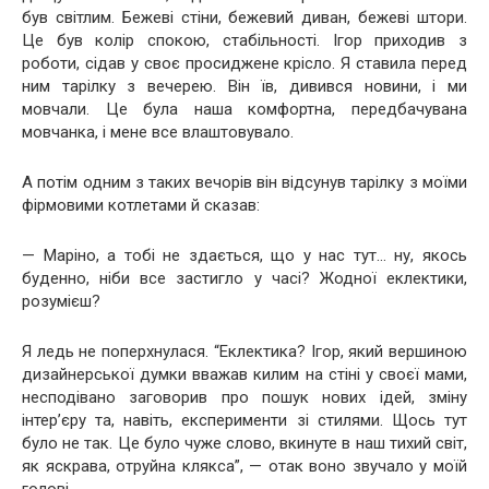
був світлим. Бежеві стіни, бежевий диван, бежеві штори.
Це був колір спокою, стабільності. Ігор приходив з
роботи, сідав у своє просиджене крісло. Я ставила перед
ним тарілку з вечерею. Він їв, дивився новини, і ми
мовчали. Це була наша комфортна, передбачувана
мовчанка, і мене все влаштовувало.
А потім одним з таких вечорів він відсунув тарілку з моїми
фірмовими котлетами й сказав:
— Маріно, а тобі не здається, що у нас тут… ну, якось
буденно, ніби все застигло у часі? Жодної еклектики,
розумієш?
Я ледь не поперхнулася. “Еклектика? Ігор, який вершиною
дизайнерської думки вважав килим на стіні у своєї мами,
несподівано заговорив про пошук нових ідей, зміну
інтер’єру та, навіть, експерименти зі стилями. Щось тут
було не так. Це було чуже слово, вкинуте в наш тихий світ,
як яскрава, отруйна клякса”, — отак воно звучало у моїй