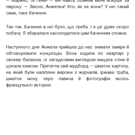
— Марино, ти геній! — він навіть обійняв мене вперше за
півроку. — Звісно, Анжелка! Хто, як не вона? У неї такий
смак, таке бачення…
Так-так. Бачення в неї було, що треба. І я це дуже скоро
побачу. Я збиралася насолодитися цим баченням сповна.
Наступного дня Анжела прийшла до нас знімати заміри й
обговорювати концепцію. Вона ходила по квартирі у
своєму балахоні, із загадковим виглядом мацала стіни й
цокала язиком. Притягла свій мудборд — шматок картону,
на який були наліплені вирізки з журналів, іржава труба,
шматок моху, перо павича й фотографія якоїсь
французької акторки.