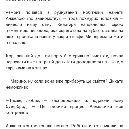
Ремонт почався з руйнування. Робітники, найняті
Анжелою «по знайомству», — троє похмурих чоловіків —
винесли нашу стіну. Квартира наповнилася сірою
цементною пилюкою, яка скреготала на зубах, осідала на
віях і проникала навіть у закриті шафи. Ми переїхали жити
в спальню.
Ігор, звиклий до комфорту й стерильної чистоти, почав
нервувати вже на третій день. Їсти доводилося на ліжку, з
тарілками на колінах.
— Марино, ну коли вони вже приберуть це сміття? Дихати
неможливо.
—Тихше, любий, — заспокоювала я, подаючи йому
бутерброд. — Це творчий процес. Анжелочка все
контролює.
Анжела контролювала погано. Робітники то зникали на