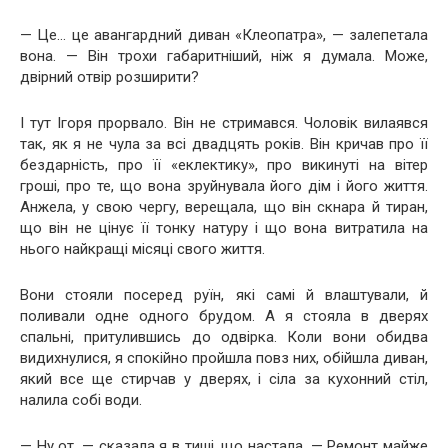
— Це… це авангардний диван «Клеопатра», — залепетала
вона. — Він трохи габаритніший, ніж я думала. Може,
двірний отвір розширити?
І тут Ігоря прорвало. Він не стримався. Чоловік вилаявся
так, як я не чула за всі двадцять років. Він кричав про її
бездарність, про її «еклектику», про викинуті на вітер
гроші, про те, що вона зруйнувала його дім і його життя.
Анжела, у свою чергу, верещала, що він скнара й тиран,
що він не цінує її тонку натуру і що вона витратила на
нього найкращі місяці свого життя.
Вони стояли посеред руїн, які самі й влаштували, й
поливали одне одного брудом. А я стояла в дверях
спальні, притулившись до одвірка. Коли вони обидва
видихнулися, я спокійно пройшла повз них, обійшла диван,
який все ще стирчав у дверях, і сіла за кухонний стіл,
налила собі води.
— Ну от, — сказала я в тиші, що настала. — Ремонт майже