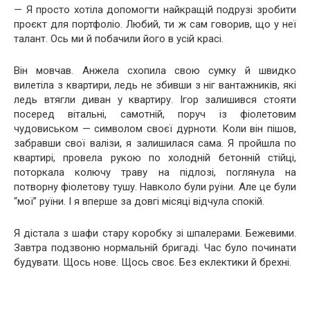
— Я просто хотіла допомогти найкращій подрузі зробити
проєкт для портфоліо. Любий, ти ж сам говорив, що у неї
талант. Ось ми й побачили його в усій красі.
Він мовчав. Анжела схопила свою сумку й швидко
вилетіла з квартири, ледь не збивши з ніг вантажників, які
ледь втягли диван у квартиру. Ігор залишився стояти
посеред вітальні, самотній, поруч із фіолетовим
чудовиськом — символом своєї дурноти. Коли він пішов,
забравши свої валізи, я залишилася сама. Я пройшла по
квартирі, провела рукою по холодній бетонній стійці,
поторкала колючу траву на підлозі, поглянула на
потворну фіолетову тушу. Навколо були руїни. Але це були
“мої” руїни. І я вперше за довгі місяці відчула спокій.
Я дістала з шафи стару коробку зі шпалерами. Бежевими.
Завтра подзвоню нормальній бригаді. Час було починати
будувати. Щось нове. Щось своє. Без еклектики й брехні.