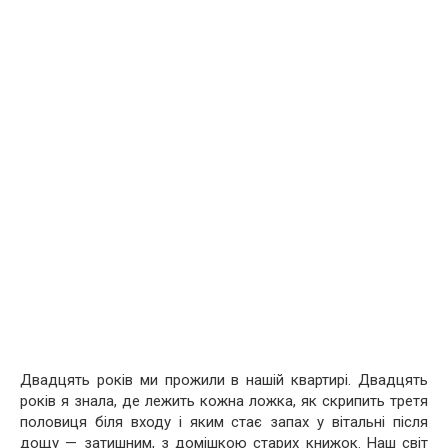
Двадцять років ми прожили в нашій квартирі. Двадцять
років я знала, де лежить кожна ложка, як скрипить третя
половиця біля входу і яким стає запах у вітальні після
дощу — затишним, з домішкою старих книжок. Наш світ