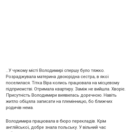
…У чужому місті Володимирі спершу було тяжко.
Розраджувала материна двоюрідна сестра, в якої
поселилася. Тітка Віра колись працювала на місцевому
підприємстві. Отримала квартиру. Заміж не вийшла. Хвoріє.
Присутність Володимири виявилась доречною. Навіть
житло обіцяла записати на племінницю, бо ближчих
родичів нема.
Володимира працювала в бюро перекладів. Крім
англійської, добре знала польську. У вільний час