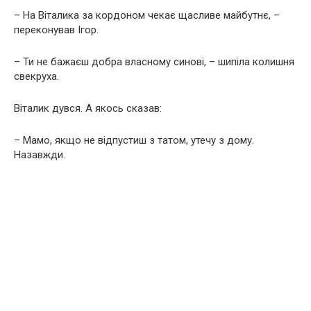
– На Віталика за кордоном чекає щасливе майбутнє, –
переконував Ігор.
– Ти не бажаєш добра власному синові, – шипіла колишня
свекруха.
Віталик дувся. А якось сказав:
– Мамо, якщо не відпустиш з татом, утечу з дому.
Назавжди.