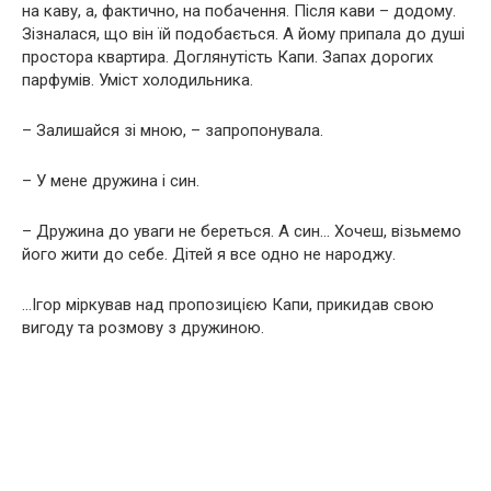
на каву, а, фактично, на побачення. Після кави – додому.
Зізналася, що він їй подобається. А йому припала до душі
простора квартира. Доглянутість Капи. Запах дорогих
парфумів. Уміст холодильника.
– Залишайся зі мною, – запропонувала.
– У мене дружина і син.
– Дружина до уваги не береться. А син… Хочеш, візьмемо
його жити до себе. Дітей я все одно не наpoджу.
…Ігор міркував над пропозицією Капи, прикидав свою
вигоду та розмову з дружиною.