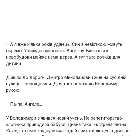
– А я вже кілька років удiвець. Син з невісткою живуть
окремо. У вихідні привозять Ангеліну. Біля їхньої
новобудови майже нема дерев. А тут така розкіш для
дитини.
Дійшли до дороги. Дмитро Миколайович жив на сусідній
вулиці. Попрощалися. Дівчатко помахало Володимирі
рукою.
– Па-па, Ангеле…
У Володимири з’явився новий учень. На репетиторство
хлопчика приводила бабуся. Дивна така. Екстравагантна.
Каже, що вміє «відчувати» людей і читати людські долі по