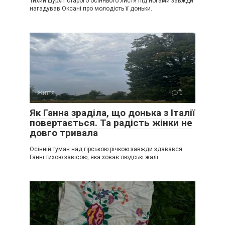
Тихий шурхіт старого осіннього листя під ногами завжди
нагадував Оксані про молодість її доньки.
Життя
0
Як Ганна зраділа, що донька з Італії
повертається. Та радість жінки не
довго тривала
Осінній туман над гірською річкою завжди здавався
Ганні тихою завісою, яка ховає людські жалі