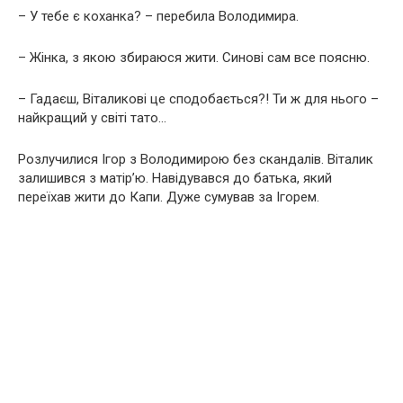
– У тебе є коханка? – перебила Володимира.
– Жінка, з якою збираюся жити. Синові сам все поясню.
– Гадаєш, Віталикові це сподобається?! Ти ж для нього –
найкращий у світі тато…
Розлучилися Ігор з Володимирою без скандалів. Віталик
залишився з матір’ю. Навідувався до батька, який
переїхав жити до Капи. Дуже сумував за Ігорем.