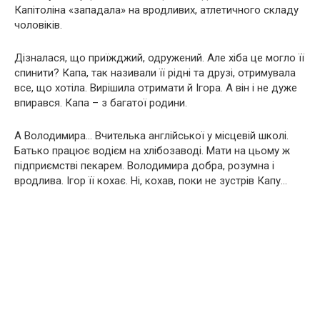
Капітоліна «западала» на вродливих, атлетичного складу
чоловіків.
Дізналася, що приїжджий, одружений. Але хіба це могло її
спинити? Капа, так називали її рідні та друзі, отримувала
все, що хотіла. Вирішила отримати й Ігора. А він і не дуже
впирався. Капа – з багатої родини.
А Володимира… Вчителька англійської у місцевій школі.
Батько працює водієм на хлібозаводі. Мати на цьому ж
підприємстві пекарем. Володимира добра, розумна і
вродлива. Ігор її кохає. Ні, кохав, поки не зустрів Капу…