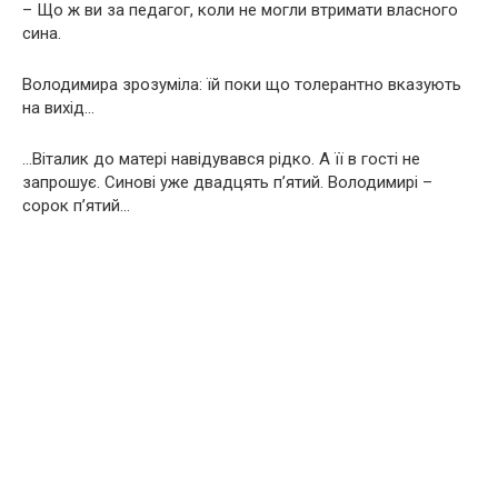
– Що ж ви за педагог, коли не могли втримати власного
сина.
Володимира зрозуміла: їй поки що толерантно вказують
на вихід…
…Віталик до матері навідувався рідко. А її в гості не
запрошує. Синові уже двадцять п’ятий. Володимирі –
сорок п’ятий…