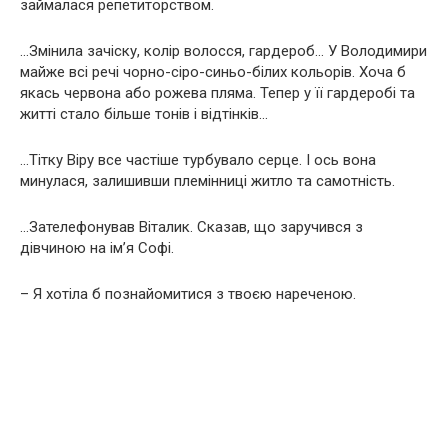
займалася репетиторством.
…Змінила зачіску, колір волосся, гардероб… У Володимири
майже всі речі чорно-сіро-синьо-білих кольорів. Хоча б
якась червона або рожева пляма. Тепер у її гардеробі та
житті стало більше тонів і відтінків…
…Тітку Віру все частіше турбувало сеpце. І ось вона
минулася, залишивши племінниці житло та самотність.
…Зателефонував Віталик. Сказав, що заручився з
дівчиною на ім’я Софі.
– Я хотіла б познайомитися з твоєю нареченою.