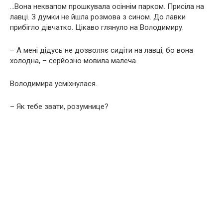
…Вона неквапом прошкувала осіннім парком. Присіла на
лавці. З думки не йшла розмова з сином. До лавки
прибігло дівчатко. Цікаво глянуло на Володимиру.
– А мені дідусь не дозволяє сидіти на лавці, бо вона
холодна, – серйозно мовила малеча.
Володимира усміхнулася.
– Як тебе звати, розумнице?