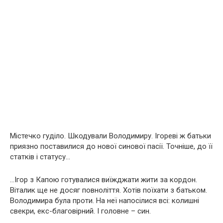
Містечко гуділо. Шкодували Володимиру. Ігореві ж батьки
приязно поставилися до нової синової пасії. Точніше, до її
статків і статусу…
…Ігор з Капою готувалися виїжджати жити за кордон.
Віталик ще не досяг повноліття. Хотів поїхати з батьком.
Володимира була проти. На неї напосілися всі: колишні
свекри, екс-благовірний. І головне – син.