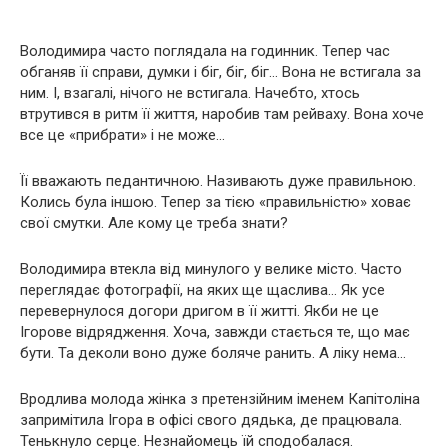
Володимира часто поглядала на годинник. Тепер час
обганяв її справи, думки і біг, біг, біг… Вона не встигала за
ним. І, взагалі, нічого не встигала. Начебто, хтось
втрутився в ритм її життя, наробив там рейваху. Вона хоче
все це «прибрати» і не може…
Її вважають педантичною. Називають дуже правильною.
Колись була іншою. Тепер за тією «правильністю» ховає
свої смутки. Але кому це треба знати?
Володимира втекла від минулого у велике місто. Часто
переглядає фотографії, на яких ще щаслива… Як усе
перевернулося догори дригом в її житті. Якби не це
Ігорове відрядження. Хоча, завжди стається те, що має
бути. Та деколи воно дуже боляче paнить. А ліку нема…
Вродлива молода жінка з претензійним іменем Капітоліна
запримітила Ігора в офісі свого дядька, де працювала.
Тенькнуло серце. Незнайомець їй сподобалася.