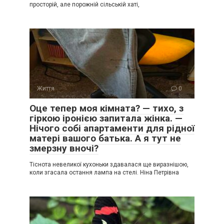
просторій, але порожній сільській хаті,
Життя
0
Оце тепер моя кімната? — тихо, з
гіркою іронією запитала жінка. —
Нічого собі апартаменти для рідної
матері вашого батька. А я тут не
змерзну вночі?
Тіснота невеликої кухоньки здавалася ще виразнішою,
коли згасала остання лампа на стелі. Ніна Петрівна