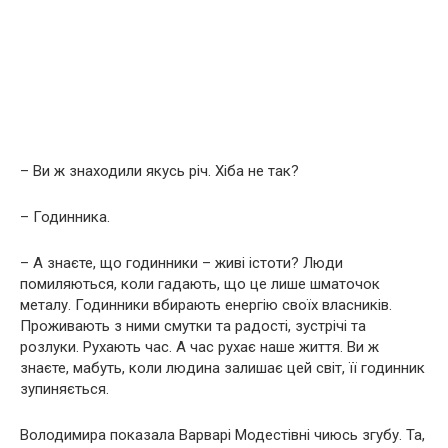
– Ви ж знаходили якусь річ. Хіба не так?
– Годинника.
– А знаєте, що годинники – живі істоти? Люди
помиляються, коли гадають, що це лише шматочок
металу. Годинники вбирають енергію своїх власників.
Проживають з ними смутки та радості, зустрічі та
розлуки. Рухають час. А час рухає наше життя. Ви ж
знаєте, мабуть, коли людина залишає цей світ, її годинник
зупиняється.
Володимира показала Варварі Модестівні чиюсь згубу. Та,