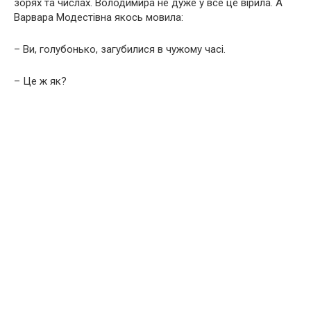
зорях та числах. Володимира не дуже у все це вірила. А
Варвара Модестівна якось мовила:
– Ви, голубонько, загубилися в чужому часі.
– Це ж як?