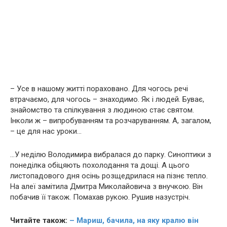
– Усе в нашому житті пораховано. Для чогось речі
втрачаємо, для чогось – знаходимо. Як і людей. Буває,
знайомство та спілкування з людиною стає святом.
Інколи ж – випробуванням та розчаруванням. А, загалом,
– це для нас уроки…
…У неділю Володимира вибралася до парку. Синоптики з
понеділка обіцяють похолодання та дощі. А цього
листопадового дня осінь розщедрилася на пізнє тепло.
На алеї замітила Дмитра Миколайовича з внучкою. Він
побачив її також. Помахав рукою. Рушив назустріч.
Читайте також:
– Мариш, бачила, на яку кралю він