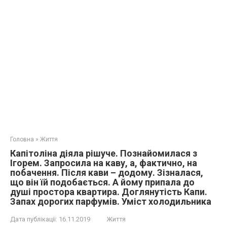
Головна
»
Життя
Капітоліна діяла рішуче. Познайомилася з
Ігорем. Запросила на каву, а, фактично, на
побачення. Після кави – додому. Зізналася,
що він їй подобається. А йому припала до
душі простора квартира. Доглянутість Капи.
Запах дорогих парфумів. Уміст холодильника
Дата публікації:
16.11.2019
Життя