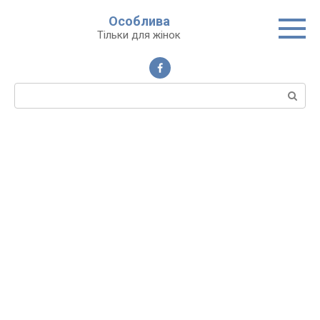
Перейти
Особлива
до
Тільки для жінок
вмісту
Пошук: