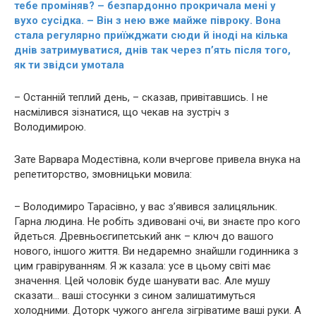
тебе проміняв? – безпардонно прокричала мені у
вухо сусідка. – Він з нею вже майже півроку. Вона
стала регулярно приїжджати сюди й іноді на кілька
днів затримуватися, днів так через п’ять після того,
як ти звідси умотала
– Останній теплий день, – сказав, привітавшись. І не
насмілився зізнатися, що чекав на зустріч з
Володимирою.
Зате Варвара Модестівна, коли вчергове привела внука на
репетиторство, змовницьки мовила:
– Володимиро Тарасівно, у вас з’явився залицяльник.
Гарна людина. Не робіть здивовані очі, ви знаєте про кого
йдеться. Древньоєгипетський анк – ключ до вашого
нового, іншого життя. Ви недаремно знайшли годинника з
цим гравіруванням. Я ж казала: усе в цьому світі має
значення. Цей чоловік буде шанувати вас. Але мушу
сказати… ваші стосунки з сином залишатимуться
холодними. Доторк чужого ангела зігріватиме ваші руки. А