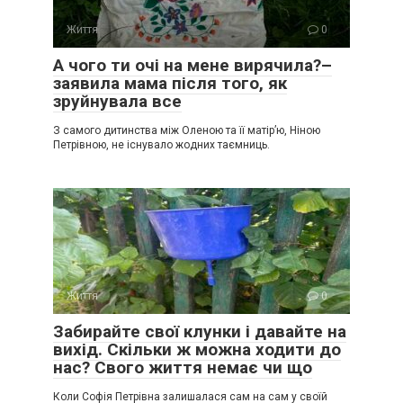
Життя
0
А чого ти очі на мене вирячила?–
заявила мама після того, як
зруйнувала все
З самого дитинства між Оленою та її матір’ю, Ніною
Петрівною, не існувало жодних таємниць.
Життя
0
Забирайте свої клунки і давайте на
вихід. Скільки ж можна ходити до
нас? Свого життя немає чи що
Коли Софія Петрівна залишалася сам на сам у своїй