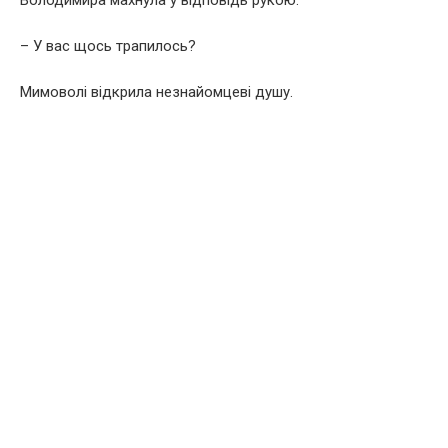
Володимира махнула у відповідь рукою.
– У вас щось трапилось?
Мимоволі відкрила незнайомцеві дyшу.