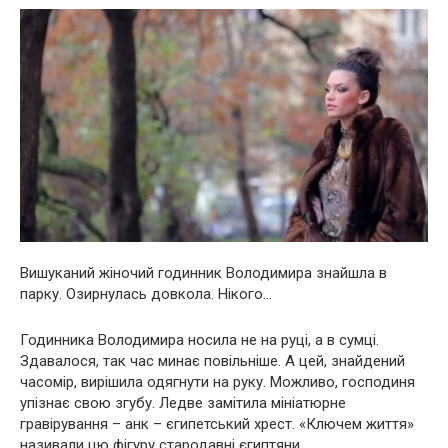
Вишуканий жіночий годинник Володимира знайшла в
парку. Озирнулась довкола. Нікого…
Годинника Володимира носила не на руці, а в сумці.
Здавалося, так час минає повільніше. А цей, знайдений
часомір, вирішила одягнути на руку. Можливо, господиня
упізнає свою згубу. Ледве замітила мініатюрне
гравірування – анк – єгипетський хрест. «Ключем життя»
називали цю фігуру стародавні єгиптяни.