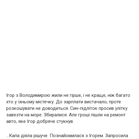
Ігор з Володимирою жили не гірше, і не краще, ніж багато
хто у їхньому містечку. До зарплати вистачало, проте
розкошувати не доводиться. Син-підліток просив улітку
завезти на море. Збиралися. Але гроші пішли на ремонт
авто, яке Ігор добряче стукнув.
…Капа діяла рішуче. Познайомилася з Ігорем. Запросила