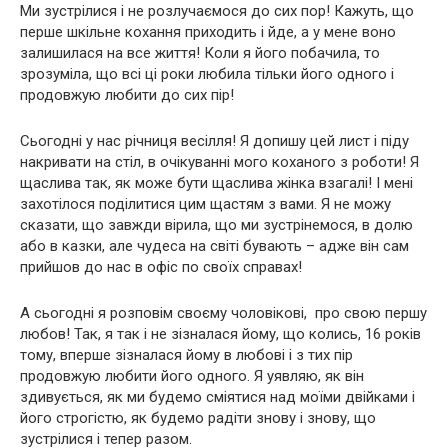
Ми зустрілися і не розлучаємося до сих пор! Кажуть, що
перше шкільне кохання приходить і йде, а у мене воно
залишилася на все життя! Коли я його побачила, то
зрозуміла, що всі ці роки любила тільки його одного і
продовжую любити до сих пір!
Сьогодні у нас річниця весілля! Я допишу цей лист і піду
накривати на стіл, в очікуванні мого коханого з роботи! Я
щаслива так, як може бути щаслива жінка взагалі! І мені
захотілося поділитися цим щастям з вами. Я не можу
сказати, що завжди вірила, що ми зустрінемося, в долю
або в казки, але чудеса на світі бувають – адже він сам
прийшов до нас в офіс по своїх справах!
А сьогодні я розповім своєму чоловікові, про свою першу
любов! Так, я так і не зізналася йому, що колись, 16 років
тому, вперше зізналася йому в любові і з тих пір
продовжую любити його одного. Я уявляю, як він
здивується, як ми будемо сміятися над моїми двійками і
його строгістю, як будемо радіти знову і знову, що
зустрілися і тепер разом.