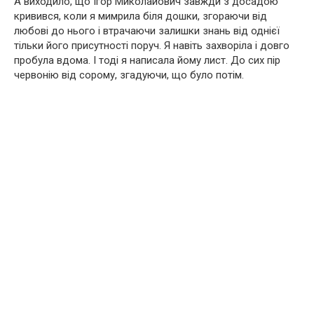
А виходило, що Ігор Миколайович завжди з досадою
кривився, коли я мимрила біля дошки, згораючи від
любові до нього і втрачаючи залишки знань від однієї
тільки його присутності поруч. Я навіть захворіла і довго
пробула вдома. І тоді я написала йому лист. До сих пір
червонію від сорому, згадуючи, що було потім.