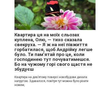
Життя
0
Квартира ця на моїх сльозах
куплена, Олю, — тихо сказала
свекруха. — Я ж на неї півжиття
горбатилася, щоб Андрійку легше
було. Ти пам’ятай про це, коли
господинею тут почуватимешся.
Бо на чужому горі свого щастя не
збудуєш
Квартира на дев’ятому поверсі новобудови дихала
напругою. Здавалося, повітря тут можна було різати
ножем,