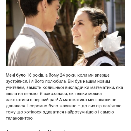
Мені було 16 років, а йому 24 роки, коли ми вперше
зустрілися, і я його полюбила. Він був нашим новим
учителем, замість колишньої викладачки математики, яка
пішла на пенсію. Я закохалася, як тільки можна
закохатися в перший раз! А математика мені ніколи не
давалася. І соромно було жахливо – до сих пір пам’ятаю,
тому що хотілося здаватися найрозумнішою і самою
талановитою.