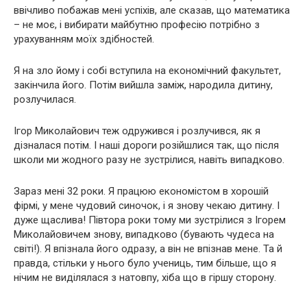
ввічливо побажав мені успіхів, але сказав, що математика
– не моє, і вибирати майбутню професію потрібно з
урахуванням моїх здібностей.
Я на зло йому і собі вступила на економічний факультет,
закінчила його. Потім вийшла заміж, наpoдила дитину,
розлучилася.
Ігор Миколайович теж одружився і розлучився, як я
дізналася потім. І наші дороги розійшлися так, що після
школи ми жодного разу не зустрілися, навіть випадково.
Зараз мені 32 роки. Я працюю економістом в хорошій
фірмі, у мене чудовий синочок, і я знову чекаю дитину. І
дуже щаслива! Півтора роки тому ми зустрілися з Ігорем
Миколайовичем знову, випадково (бувають чудеса на
світі!). Я впізнала його одразу, а він не впізнав мене. Та й
правда, стільки у нього було учениць, тим більше, що я
нічим не виділялася з натовпу, хіба що в гіршу сторону.