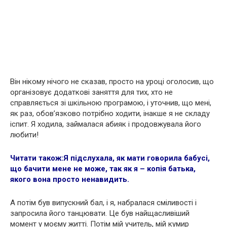
Він нікому нічого не сказав, просто на уроці оголосив, що
організовує додаткові заняття для тих, хто не
справляється зі шкільною програмою, і уточнив, що мені,
як раз, обов’язково потрібно ходити, інакше я не складу
іспит. Я ходила, займалася абияк і продовжувала його
любити!
Читати також:
Я підслухала, як мати говорила бабусі,
що бачити мене не може, так як я – копія батька,
якого вона просто ненавидить.
А потім був випускний бал, і я, набралася сміливості і
запросила його танцювати. Це був найщасливіший
момент у моєму житті. Потім мій учитель, мій кумир