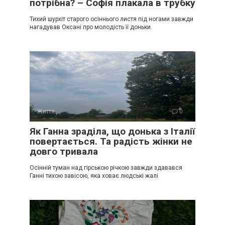
потрібна? – Софія плакала в трубку
Тихий шурхіт старого осіннього листя під ногами завжди
нагадував Оксані про молодість її доньки.
Життя
0
Як Ганна зраділа, що донька з Італії
повертається. Та радість жінки не
довго тривала
Осінній туман над гірською річкою завжди здавався
Ганні тихою завісою, яка ховає людські жалі