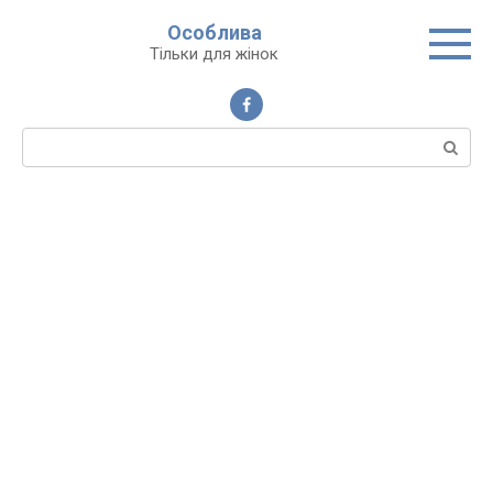
Перейти
Особлива
до
Тільки для жінок
вмісту
Пошук: