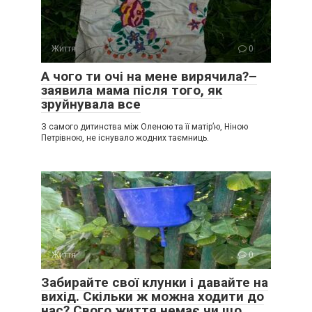
Життя
0
А чого ти очі на мене вирячила?–
заявила мама після того, як
зруйнувала все
З самого дитинства між Оленою та її матір’ю, Ніною
Петрівною, не існувало жодних таємниць.
Життя
0
Забирайте свої клунки і давайте на
вихід. Скільки ж можна ходити до
нас? Свого життя немає чи що