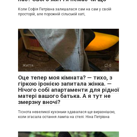
Коли Софія Петрівна залишалася сам на сам у своїй
просторій, але порожній сільській хаті,
Життя
0
Оце тепер моя кімната? — тихо, з
гіркою іронією запитала жінка. —
Нічого собі апартаменти для рідної
матері вашого батька. А я тут не
змерзну вночі?
Тіснота невеликої кухоньки здавалася ще виразнішою,
коли згасала остання лампа на стелі. Ніна Петрівна