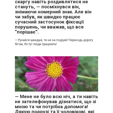
скаргу навіть роздивлятися не
стануть, — посміхнувся він,
знімаючи номерний знак. Але він
чи забув, як швидко працює
сучасний застосунок фіксації
порушень, чи вважав, що все
“порішає”.
— Рухайся швидше, ти не на подіумі! Переходь дорогу
бігом, бо тут люди працюють!
Життя
0
— Мене не було всю ніч, а ти навіть
не зателефонував дізнатися, що зі
мною та чи потрібна допомога!
Дякую подрузі та її чоловікові, які