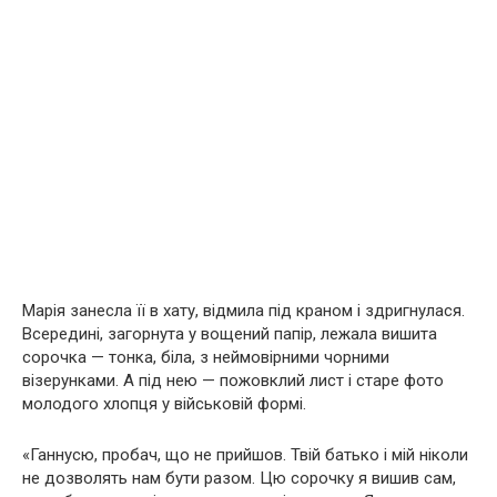
Марія занесла її в хату, відмила під краном і здригнулася.
Всередині, загорнута у вощений папір, лежала вишита
сорочка — тонка, біла, з неймовірними чорними
візерунками. А під нею — пожовклий лист і старе фото
молодого хлопця у військовій формі.
«Ганнусю, пробач, що не прийшов. Твій батько і мій ніколи
не дозволять нам бути разом. Цю сорочку я вишив сам,