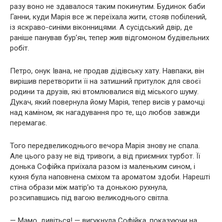
разу воно не здавалося таким покинутим. Будинок баби
Ганни, куди Марія все ж переїхала жити, стояв побілений,
із яскраво-синіми віконницями. А сусідський двір, де
раніше панував бур’ян, тепер жив відгомоном будівельних
робіт.
Петро, онук Івана, не продав дідівську хату. Навпаки, він
вирішив перетворити її на затишний притулок для своєї
родини та друзів, які втомлювалися від міського шуму.
Дукач, який повернула йому Марія, тепер висів у рамочці
над каміном, як нагадування про те, що любов завжди
перемагає.
Того передвеликоднього вечора Марія знову не спала.
Але цього разу не від тривоги, а від приємних турбот. Її
донька Софійка приїхала разом із маленьким сином, і
кухня була наповнена сміхом та ароматом здоби. Нарешті
стіна образи між матір’ю та донькою рухнула,
розсипавшись під вагою великоднього світла.
— Мамо, дивіться! — вигукнула Софійка, показуючи на