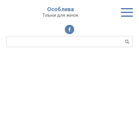
Перейти
Особлива
до
Тільки для жінок
вмісту
Пошук: