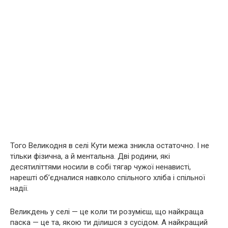
Того Великодня в селі Кути межа зникла остаточно. І не
тільки фізична, а й ментальна. Дві родини, які
десятиліттями носили в собі тягар чужої ненависті,
нарешті об’єдналися навколо спільного хліба і спільної
надії.
Великдень у селі — це коли ти розумієш, що найкраща
паска — це та, якою ти ділишся з сусідом. А найкращий