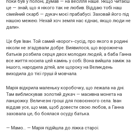
поки був у полоні, думав — на весілля наше. Якщо читаєш
це — знай, що я нікого так не любив. Віддаю тобі наш
сімейний скарб — дукач моєї прабабусі. Заховай його під
нашою межею. Нехай хоч земля нас єднає, якщо люди не
дали».
Це був Іван. Той самий «ворог»-сусід, про якого в родині
ніколи не згадували добре. Виявилося, що ворожнеча
батьків розбила серця двох молодих людей, а баба Ганна
все життя носила цей камінь у собі. Вона вийшла заміж за
іншого, народила дітей, але щороку на Великдень
виходила до тієї груші й мовчала.
Марія відкрила маленьку коробочку, що лежала на дні.
Там виблискував золотий дукач — масивна монета на
ланцюжку. Величезні гроші для повоєнного села. Іван
віддав усе, що мав, щоб довести свою любов, а Ганна
заховала це, бо боялася осуду батька.
— Мамо… — Марія підійшла до ліжка старої.