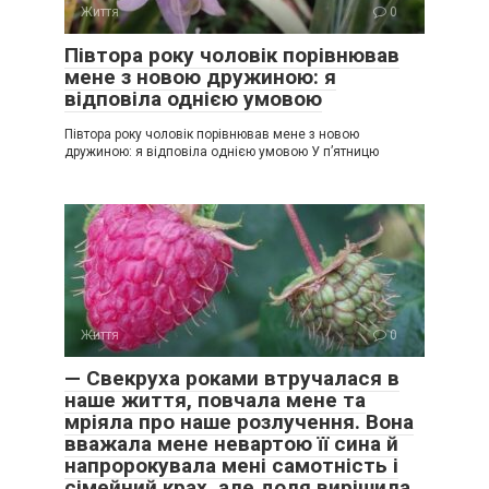
Життя
0
Півтора року чоловік порівнював
мене з новою дружиною: я
відповіла однією умовою
Півтора року чоловік порівнював мене з новою
дружиною: я відповіла однією умовою У п’ятницю
Життя
0
— Свекруха роками втручалася в
наше життя, повчала мене та
мріяла про наше розлучення. Вона
вважала мене невартою її сина й
напророкувала мені самотність і
сімейний крах, але доля вирішила