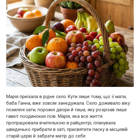
Марія приїхала в рідне село Кути лише тому, що її мати,
баба Ганна, вже зовсім занедужала. Село доживало віку:
похилені хати, порожні двори й тиша, яку розрізав лише
гавкіт поодиноких псів. Марія, яка все життя
пропрацювала вчителькою в райцентрі, планувала
швиденько прибрати в хаті, присвятити паску в місцевій
старій церві й забрати матір до себе.