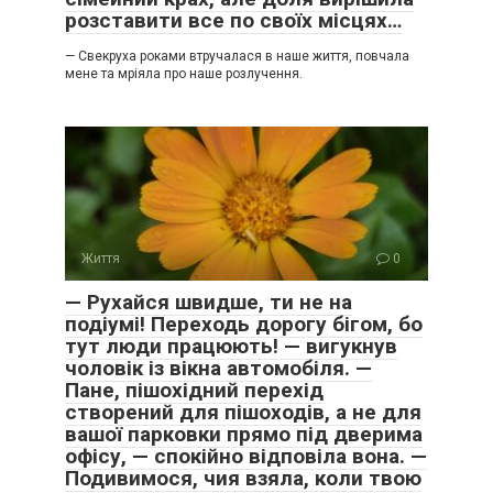
розставити все по своїх місцях…
— Свекруха роками втручалася в наше життя, повчала
мене та мріяла про наше розлучення.
Життя
0
— Рухайся швидше, ти не на
подіумі! Переходь дорогу бігом, бо
тут люди працюють! — вигукнув
чоловік із вікна автомобіля. —
Пане, пішохідний перехід
створений для пішоходів, а не для
вашої парковки прямо під дверима
офісу, — спокійно відповіла вона. —
Подивимося, чия взяла, коли твою