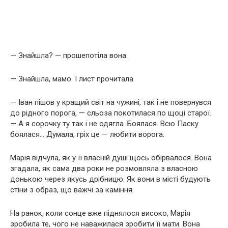
— Знайшла? — прошепотіла вона.
— Знайшла, мамо. І лист прочитала.
— Іван пішов у кращий світ на чужині, так і не повернувся
до рідного порога, — сльоза покотилася по щоці старої.
— А я сорочку ту так і не одягла. Боялася. Всю Паску
боялася… Думала, гріх це — любити ворога.
Марія відчула, як у її власній душі щось обірвалося. Вона
згадала, як сама два роки не розмовляла з власною
донькою через якусь дрібницю. Як вони в місті будують
стіни з образ, що важчі за каміння.
На ранок, коли сонце вже піднялося високо, Марія
зробила те, чого не наважилася зробити її мати. Вона