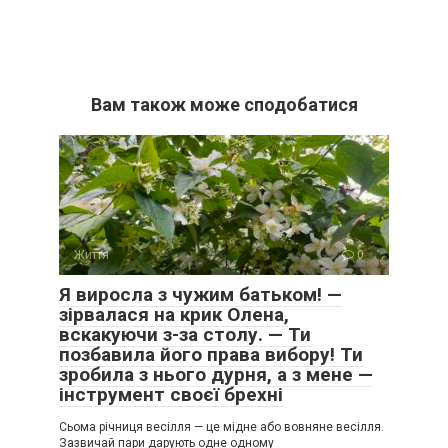
Вам також може сподобатися
Життя
0
Я виросла з чужим батьком! —
зірвалася на крик Олена,
вскакуючи з-за столу. — Ти
позбавила його права вибору! Ти
зробила з нього дурня, а з мене —
інструмент своєї брехні
Сьома річниця весілля — це мідне або вовняне весілля.
Зазвичай пари дарують одне одному