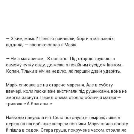
— З ким, мамо? Пенсію принесли, борги в магазині я
віддала, — заспокоювала її Марія.
— Не з магазином… З совістю. Під старою грушою, в
самому кутку саду, де межа з покійним сусідом Іваном…
Копай. Тільки в ніч на неділю, як перший дзвін ударить.
Марія списала це на старече марення. Але в суботу
ввечері, коли паски вже вистигали під рушниками, вона не
змогла заснути. Перед очима стояло обличчя матері —
тривожне й благальне.
Навколо панувала ніч. Село потонуло в темряві, лише в
церкві на пагорбі вже жевріли вогники. Марія взяла лопату
й пішла в садок. Стара груша, покручена часом, стояла як