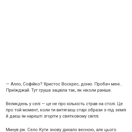
— Алло, Софійко? Христос Воскрес, доню. Пробач мені…
Приїжджай. Тут груша зацвіла так, як ніколи раніше.
Великдень у селі — це не про кількість страв на столі. Це
про той момент, коли ти витягаєш старі образи з-під землі
й даєш їм нарешті згоріти у святковому світлі.
Минув рік. Село Кути знову дихало весною, але цього