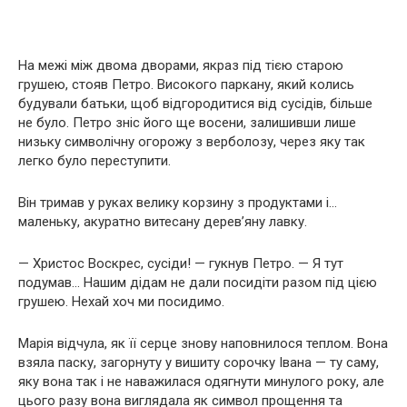
На межі між двома дворами, якраз під тією старою
грушею, стояв Петро. Високого паркану, який колись
будували батьки, щоб відгородитися від сусідів, більше
не було. Петро зніс його ще восени, залишивши лише
низьку символічну огорожу з верболозу, через яку так
легко було переступити.
Він тримав у руках велику корзину з продуктами і…
маленьку, акуратно витесану дерев’яну лавку.
— Христос Воскрес, сусіди! — гукнув Петро. — Я тут
подумав… Нашим дідам не дали посидіти разом під цією
грушею. Нехай хоч ми посидимо.
Марія відчула, як її серце знову наповнилося теплом. Вона
взяла паску, загорнуту у вишиту сорочку Івана — ту саму,
яку вона так і не наважилася одягнути минулого року, але
цього разу вона виглядала як символ прощення та