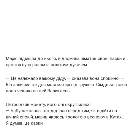
Марія підійшла до нього, відломила шматок своєї паски й
простягнула разом із золотим дукачем.
— Це належало вашому діду, — сказала вона спокійно. —
Він залишив це для моєї матері під грушею. Сімдесят років
воно чекало на цей Великдень.
Петро взяв монету, його очі округлилися.
— Бабуся казала, що дід Іван перед тим, як відійти на
вічний спокій, марив якоюсь «золотою весною» в Кутах…
Я думав, це казки.