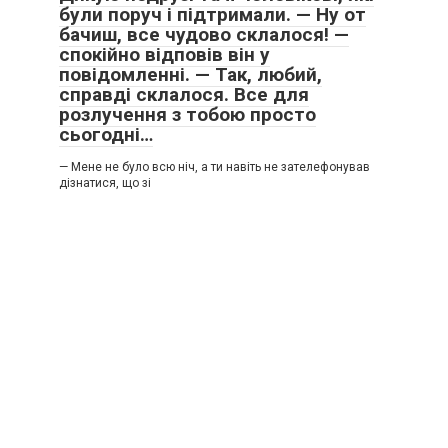
були поруч і підтримали. — Ну от
бачиш, все чудово склалося! —
спокійно відповів він у
повідомленні. — Так, любий,
справді склалося. Все для
розлучення з тобою просто
сьогодні…
— Мене не було всю ніч, а ти навіть не зателефонував
дізнатися, що зі