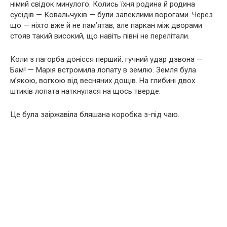
німий свідок минулого. Колись їхня родина й родина
сусідів — Ковальчуків — були запеклими ворогами. Через
що — ніхто вже й не пам’ятав, але паркан між дворами
стояв такий високий, що навіть півні не перелітали.
Коли з пагорба донісся перший, гучний удар дзвона —
Бам! — Марія встромила лопату в землю. Земля була
м’якою, вогкою від весняних дощів. На глибині двох
штиків лопата наткнулася на щось тверде.
Це була заіржавіла бляшана коробка з-під чаю.