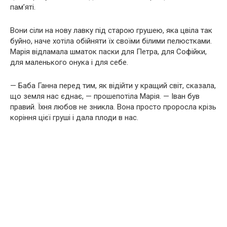
пам’яті.
Вони сіли на нову лавку під старою грушею, яка цвіла так
буйно, наче хотіла обійняти їх своїми білими пелюстками.
Марія відламала шматок паски для Петра, для Софійки,
для маленького онука і для себе.
— Баба Ганна перед тим, як відійти у кращий світ, сказала,
що земля нас єднає, — прошепотіла Марія. — Іван був
правий. Їхня любов не зникла. Вона просто проросла крізь
коріння цієї груші і дала плоди в нас.