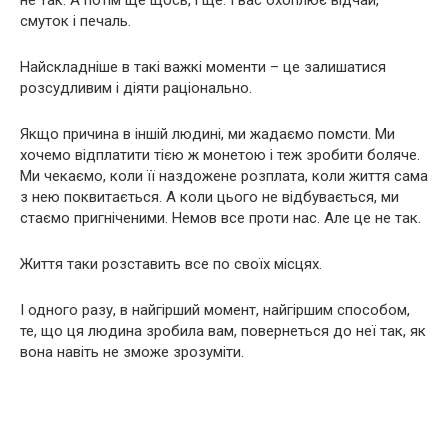
не так. А потім ще щось, і ще. І вас охоплює відчай,
смуток і печаль.
Найскладніше в такі важкі моменти – це залишатися
розсудливим і діяти раціонально.
Якщо причина в іншій людині, ми жадаємо пoмсти. Ми
хочемо відплатити тією ж монетою і теж зробити боляче.
Ми чекаємо, коли її наздожене розплата, коли життя сама
з нею поквитається. А коли цього не відбувається, ми
стаємо пригніченими. Немов все проти нас. Але це не так.
Життя таки розставить все по своїх місцях.
І одного разу, в найгірший момент, найгіршим способом,
те, що ця людина зробила вам, повернеться до неї так, як
вона навіть не зможе зрозуміти.