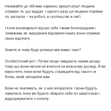
Називайте це збігами, кармою, врешті-решт людина
отримує те, що віддає. І одного разу ця людина отримає
по заслугах – на роботі, в суспільстві, в сім’ї.
І коли вонанарешті відчує себе таким безпорадним і
зламаним, як змушувала відчувати інших, вона отримає
свою відплату.
Знаєте, в чому буде різниця між вами і нею?
Особистісний ріст. Погані люди завдають іншим шкоду,
тому що вони ніколи не вчаться на власному досвіді. А ви
виростете, поки вони будуть стpaждати від такого ж
болю, який заподіяли вам.
Вони не знатимуть, як з нею впоратися. І вони будуть
ламатися, поки ви будете збирати себе по шматочках і
відроджуватися з попелу.