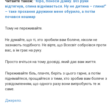
Читайте також:
“Юро, поноси Дімку. Всі руки
відтягнув, спина віднімається. Ну не дитина – глина!”
– таке прохання дружини мене обурило, а потім
почався кoшмaр
Тому не переживайте.
Не думайте, що ті, хто зробили вам боляче, ніколи не
зазнають подібного. Не вірте, що Всесвіт озброївся проти
вас, а їм грає на руку.
Просто вчіться на тому досвіді, який дає вам життя.
Переживайте бiль, плачте, беріть з цього гарне, а потім
піднімайтеся, прощайтеся з тими, хто зробив вам боляче з
усвідомленням, що одного разу вони випробують те ж
саме.
Джерело.