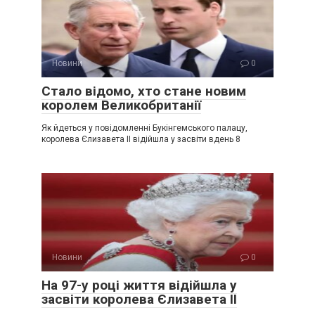
Новини
0
Стало відомо, хто стане новим
королем Великобританії
Як йдеться у повідомленні Букінгемського палацу,
королева Єлизавета ІІ відійшла у засвіти вдень 8
Новини
0
На 97-у році життя відійшла у
засвіти королева Єлизавета ІІ