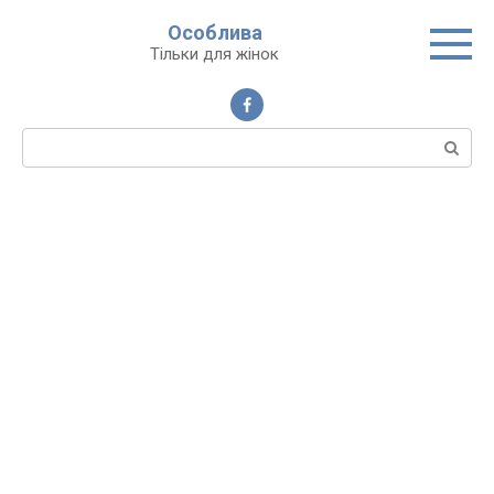
Перейти
Особлива
до
Тільки для жінок
вмісту
Пошук: