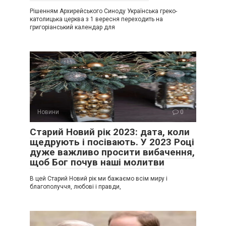
Рішенням Архирейського Синоду Українська греко-
католицька церква з 1 вересня переходить на
григоріанський календар для
Новини
0
Старий Новий рік 2023: дата, коли
щедрують і посівають. У 2023 Році
дуже важливо просити вибачення,
щоб Бог почув наші молитви
В цей Старий Новий рік ми бажаємо всім миру і
благополуччя, любові і правди,