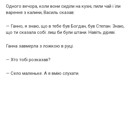
Одного вечора, коли вони сиділи на кухні, пили чай і їли
варення з калини, Василь сказав:
— Ганно, я знаю, що в тебе був Богдан, був Степан. Знаю,
що ти сказала собі: лиш би були штани. Навіть діряві.
Ганна завмерла з ложкою в руці.
— Хто тобі розказав?
— Село маленьке. А я вмію слухати.