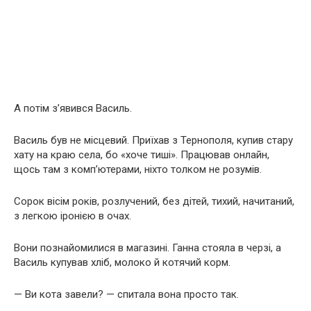
А потім з’явився Василь.
Василь був не місцевий. Приїхав з Тернополя, купив стару
хату на краю села, бо «хоче тиші». Працював онлайн,
щось там з комп’ютерами, ніхто толком не розумів.
Сорок вісім років, розлучений, без дітей, тихий, начитаний,
з легкою іронією в очах.
Вони познайомилися в магазині. Ганна стояла в черзі, а
Василь купував хліб, молоко й котячий корм.
— Ви кота завели? — спитала вона просто так.