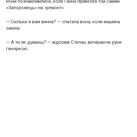
Вони познайомилися, коли Ганна привезла той самий
«Запорожець» на «ремонт».
— Скільки я вам винна? — спитала вона, коли машина
ожила.
— А ти як думаєш? — відповів Степан, витираючи руки
ганчіркою.