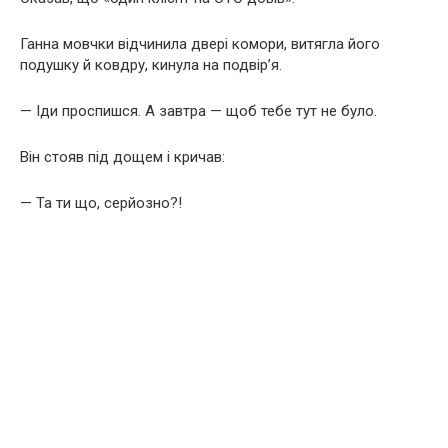
Ганна мовчки відчинила двері комори, витягла його
подушку й ковдру, кинула на подвір’я.
— Іди проспишся. А завтра — щоб тебе тут не було.
Він стояв під дощем і кричав:
— Та ти що, серйозно?!