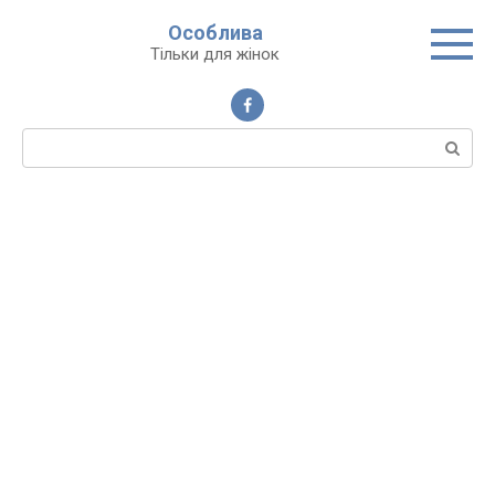
Перейти
Особлива
до
Тільки для жінок
вмісту
Пошук: