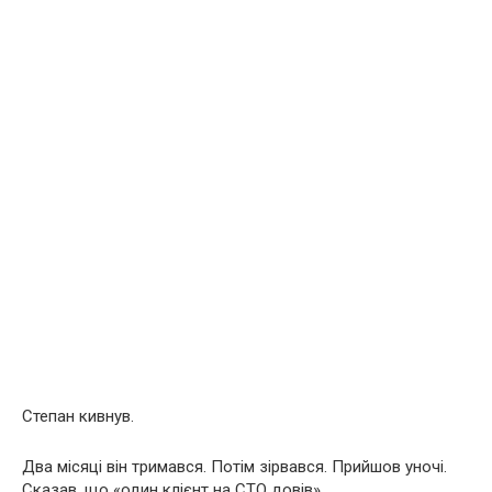
Степан кивнув.
Два місяці він тримався. Потім зірвався. Прийшов уночі.
Сказав, що «один клієнт на СТО довів».