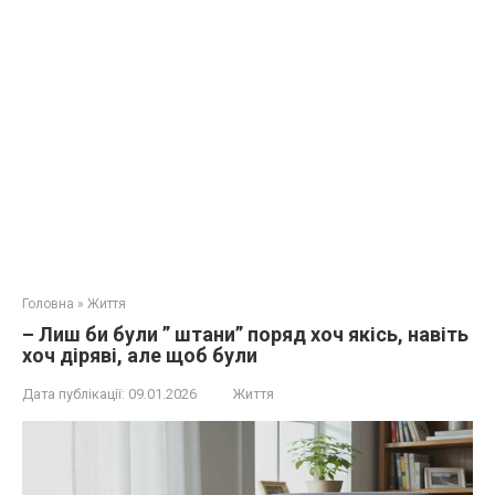
Головна
»
Життя
– Лиш би були ” штани” поряд хоч якісь, навіть
хоч діряві, але щоб були
Дата публікації:
09.01.2026
Життя