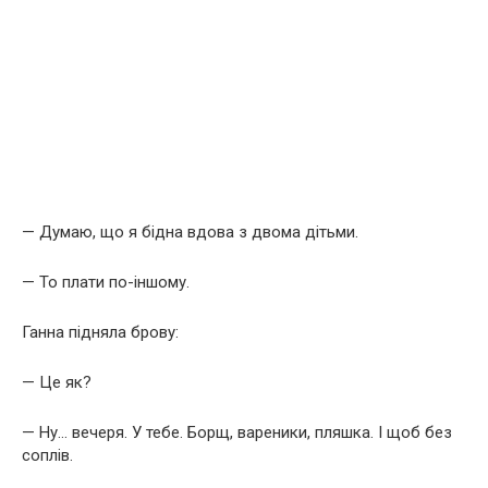
— Думаю, що я бідна вдова з двома дітьми.
— То плати по-іншому.
Ганна підняла брову:
— Це як?
— Ну… вечеря. У тебе. Борщ, вареники, пляшка. І щоб без
соплів.