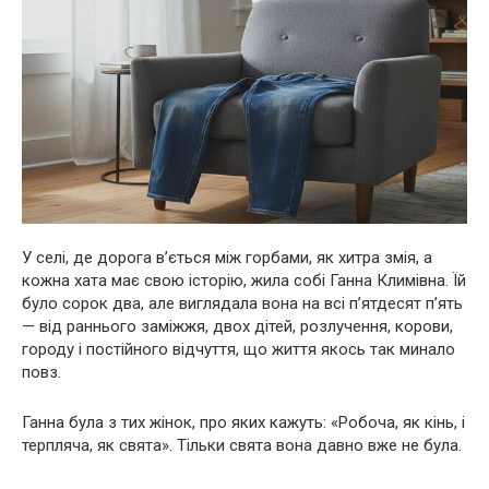
У селі, де дорога в’ється між горбами, як хитра змія, а
кожна хата має свою історію, жила собі Ганна Климівна. Їй
було сорок два, але виглядала вона на всі п’ятдесят п’ять
— від раннього заміжжя, двох дітей, розлучення, корови,
городу і постійного відчуття, що життя якось так минало
повз.
Ганна була з тих жінок, про яких кажуть: «Робоча, як кінь, і
терпляча, як свята». Тільки свята вона давно вже не була.