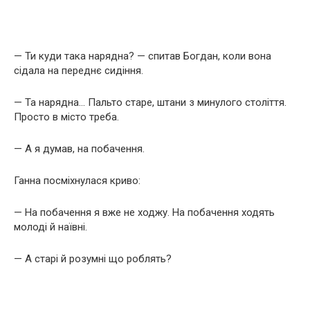
— Ти куди така нарядна? — спитав Богдан, коли вона
сідала на переднє сидіння.
— Та нарядна… Пальто старе, штани з минулого століття.
Просто в місто треба.
— А я думав, на побачення.
Ганна посміхнулася криво:
— На побачення я вже не ходжу. На побачення ходять
молоді й наївні.
— А старі й розумні що роблять?