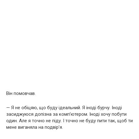
Він помовчав.
— Я не обіцяю, що буду ідеальний. Я іноді бурчу. Іноді
засиджуюся допізна за комп’ютером. Іноді хочу побути
один. Але я точно не піду. І точно не буду пити так, щоб ти
мене виганяла на подвір’я.