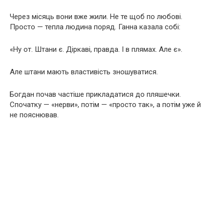
Через місяць вони вже жили. Не те щоб по любові.
Просто — тепла людина поряд. Ганна казала собі:
«Ну от. Штани є. Діркаві, правда. І в плямах. Але є».
Але штани мають властивість зношуватися.
Богдан почав частіше прикладатися до пляшечки.
Спочатку — «нерви», потім — «просто так», а потім уже й
не пояснював.