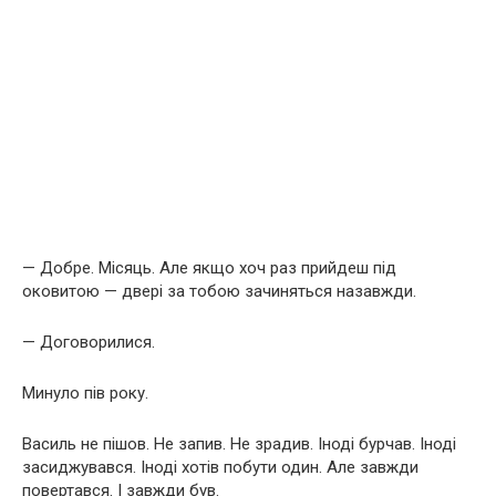
— Добре. Місяць. Але якщо хоч раз прийдеш під
оковитою — двері за тобою зачиняться назавжди.
— Договорилися.
Минуло пів року.
Василь не пішов. Не запив. Не зрадив. Іноді бурчав. Іноді
засиджувався. Іноді хотів побути один. Але завжди
повертався. І завжди був.