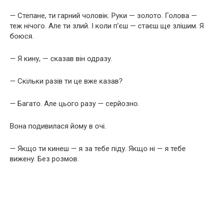
— Степане, ти гарний чоловік. Руки — золото. Голова —
теж нічого. Але ти злий. І коли п’єш — стаєш ще злішим. Я
боюся.
— Я кину, — сказав він одразу.
— Скільки разів ти це вже казав?
— Багато. Але цього разу — серйозно.
Вона подивилася йому в очі.
— Якщо ти кинеш — я за тебе піду. Якщо ні — я тебе
вижену. Без розмов.