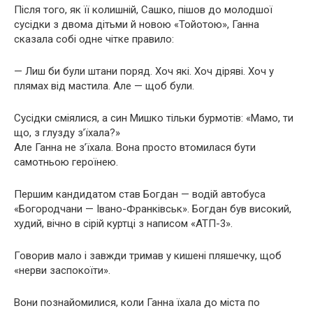
Після того, як її колишній, Сашко, пішов до молодшої
сусідки з двома дітьми й новою «Тойотою», Ганна
сказала собі одне чітке правило:
— Лиш би були штани поряд. Хоч які. Хоч діряві. Хоч у
плямах від мастила. Але — щоб були.
Сусідки сміялися, а син Мишко тільки бурмотів: «Мамо, ти
що, з глузду з’їхала?»
Але Ганна не з’їхала. Вона просто втомилася бути
самотньою героїнею.
Першим кандидатом став Богдан — водій автобуса
«Богородчани — Івано-Франківськ». Богдан був високий,
худий, вічно в сірій куртці з написом «АТП-3».
Говорив мало і завжди тримав у кишені пляшечку, щоб
«нерви заспокоїти».
Вони познайомилися, коли Ганна їхала до міста по