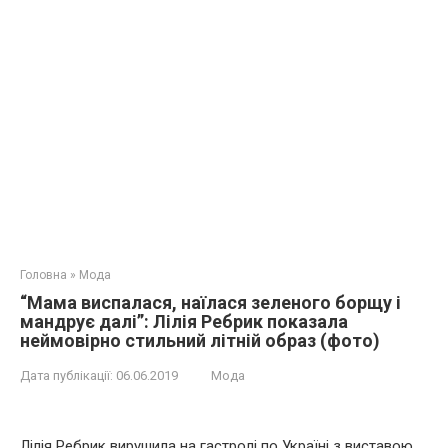
Головна
»
Мода
“Мама виспалася, наїлася зеленого борщу і
мандрує далі”: Лілія Ребрик показала
неймовірно стильний літній образ (фото)
Дата публікації:
06.06.2019
Мода
Лілія Ребрик вирушила на гастролі по Україні з виставою