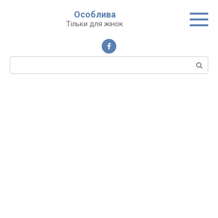
Перейти
Особлива
до
Тільки для жінок
вмісту
Пошук: