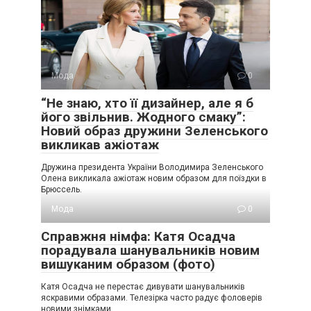
Мода
0
“Не знаю, хто її дизайнер, але я б
його звільнив. Жодного смаку”:
Новий образ дружини Зеленського
викликав ажіотаж
Дружина президента України Володимира Зеленського
Олена викликала ажіотаж новим образом для поїздки в
Брюссель.
Мода
0
Справжня німфа: Катя Осадча
порадувала шанувальників новим
вишуканим образом (фото)
Катя Осадча не перестає дивувати шанувальників
яскравими образами. Телезірка часто радує фоловерів
новими знімками