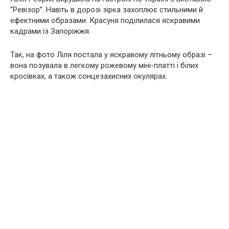
“Ревізор”. Навіть в дорозі зірка захоплює стильними й
ефектними образами. Красуня поділилася яскравими
кадрами із Запоріжжя.
Так, на фото Ліля постала у яскравому літньому образі –
вона позувала в легкому рожевому мiні-платті і білих
кросівках, а також сонцезахисних окулярах.