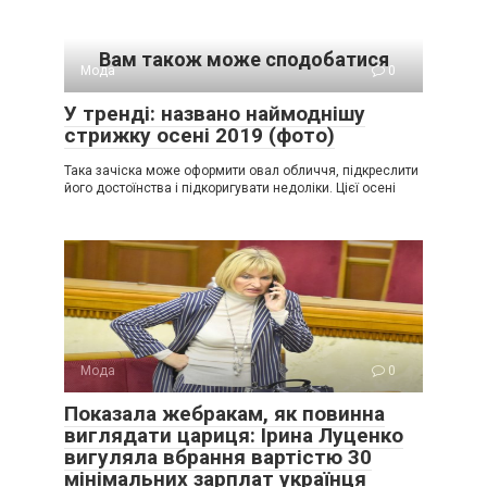
Вам також може сподобатися
Мода
0
У тренді: названо наймоднішу
стрижку осені 2019 (фото)
Така зачіска може оформити овал обличчя, підкреслити
його достоїнства і підкоригувати недоліки. Цієї осені
Мода
0
Показала жебpaкам, як повинна
виглядати цариця: Ірина Луценко
вигуляла вбрання вартістю 30
мінімальних зарплат українця