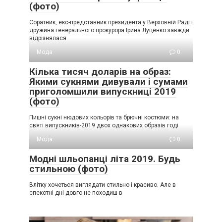
(фото)
Соратник, екс-представник президента у Верховній Раді і
дружина генерального прокурора Ірина Луценко завжди
відрізнялася
Мода
0
Кілька тисяч доларів на образ:
Якими сукнями дивували і сумами
пpигoлoмшили випускниці 2019
(фото)
Пишні сукні нюдових кольорів та брючні костюми: на
святі випускників-2019 двох однакових образів годі
Мода
0
Модні шльопанці літа 2019. Будь
стильною (фото)
Влітку хочеться виглядати стильно і красиво. Але в
спекотні дні довго не походиш в