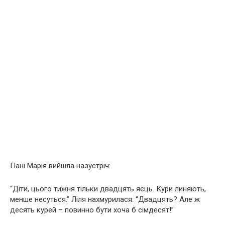
Пані Марія вийшла назустріч:
“Діти, цього тижня тільки двадцять яєць. Кури линяють,
менше несуться.” Ліля нахмурилася: “Двадцять? Але ж
десять курей – повинно бути хоча б сімдесят!”