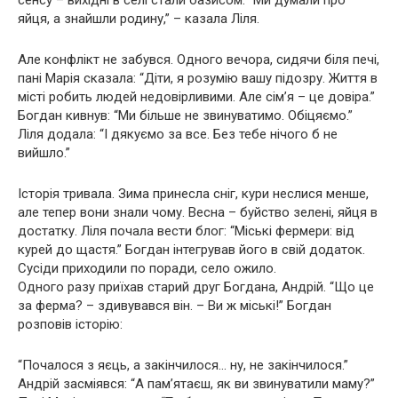
яйця, а знайшли родину,” – казала Ліля.
Але конфлікт не забувся. Одного вечора, сидячи біля печі,
пані Марія сказала: “Діти, я розумію вашу підозру. Життя в
місті робить людей недовірливими. Але сім’я – це довіра.”
Богдан кивнув: “Ми більше не звинуватимо. Обіцяємо.”
Ліля додала: “І дякуємо за все. Без тебе нічого б не
вийшло.”
Історія тривала. Зима принесла сніг, кури неслися менше,
але тепер вони знали чому. Весна – буйство зелені, яйця в
достатку. Ліля почала вести блог: “Міські фермери: від
курей до щастя.” Богдан інтегрував його в свій додаток.
Сусіди приходили по поради, село ожило.
Одного разу приїхав старий друг Богдана, Андрій. “Що це
за ферма? – здивувався він. – Ви ж міські!” Богдан
розповів історію:
“Почалося з яєць, а закінчилося… ну, не закінчилося.”
Андрій засміявся: “А пам’ятаєш, як ви звинуватили маму?”