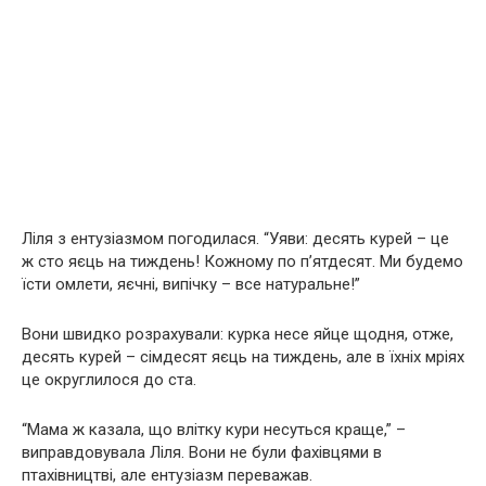
Ліля з ентузіазмом погодилася. “Уяви: десять курей – це
ж сто яєць на тиждень! Кожному по п’ятдесят. Ми будемо
їсти омлети, яєчні, випічку – все натуральне!”
Вони швидко розрахували: курка несе яйце щодня, отже,
десять курей – сімдесят яєць на тиждень, але в їхніх мріях
це округлилося до ста.
“Мама ж казала, що влітку кури несуться краще,” –
виправдовувала Ліля. Вони не були фахівцями в
птахівництві, але ентузіазм переважав.