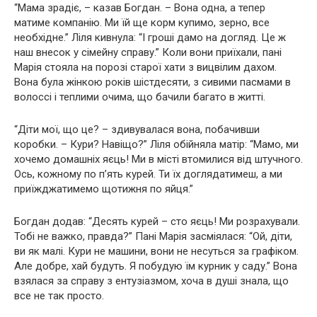
“Мама зрадіє, – казав Богдан. – Вона одна, а тепер
матиме компанію. Ми їй ще корм купимо, зерно, все
необхідне.” Ліля кивнула: “І гроші дамо на догляд. Це ж
наш внесок у сімейну справу.” Коли вони приїхали, пані
Марія стояла на порозі старої хати з вицвілим дахом.
Вона була жінкою років шістдесяти, з сивими пасмами в
волоссі і теплими очима, що бачили багато в житті.
“Діти мої, що це? – здивувалася вона, побачивши
коробки. – Кури? Навіщо?” Ліля обійняла матір: “Мамо, ми
хочемо домашніх яєць! Ми в місті втомилися від штучного.
Ось, кожному по п’ять курей. Ти їх доглядатимеш, а ми
приїжджатимемо щотижня по яйця.”
Богдан додав: “Десять курей – сто яєць! Ми розрахували.
Тобі не важко, правда?” Пані Марія засміялася: “Ой, діти,
ви як малі. Кури не машини, вони не несуться за графіком.
Але добре, хай будуть. Я побудую їм курник у саду.” Вона
взялася за справу з ентузіазмом, хоча в душі знала, що
все не так просто.