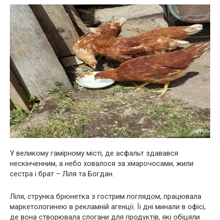
У великому гамірному місті, де асфальт здавався
нескінченним, а небо ховалося за хмарочосами, жили
сестра і брат – Ліля та Богдан.
Ліля, струнка брюнетка з гострим поглядом, працювала
маркетологинею в рекламній агенції. Її дні минали в офісі,
де вона створювала слогани для продуктів, які обіцяли