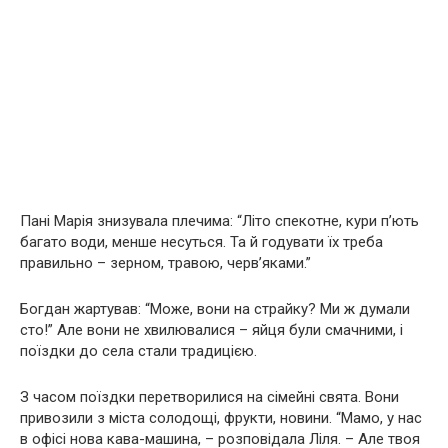
Пані Марія знизувала плечима: “Літо спекотне, кури п’ють
багато води, менше несуться. Та й годувати їх треба
правильно – зерном, травою, черв’яками.”
Богдан жартував: “Може, вони на страйку? Ми ж думали
сто!” Але вони не хвилювалися – яйця були смачними, і
поїздки до села стали традицією.
З часом поїздки перетворилися на сімейні свята. Вони
привозили з міста солодощі, фрукти, новини. “Мамо, у нас
в офісі нова кава-машина, – розповідала Ліля. – Але твоя