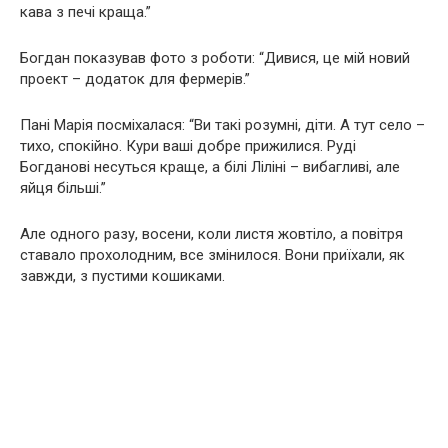
кава з печі краща.”
Богдан показував фото з роботи: “Дивися, це мій новий
проект – додаток для фермерів.”
Пані Марія посміхалася: “Ви такі розумні, діти. А тут село –
тихо, спокійно. Кури ваші добре прижилися. Руді
Богданові несуться краще, а білі Ліліні – вибагливі, але
яйця більші.”
Але одного разу, восени, коли листя жовтіло, а повітря
ставало прохолодним, все змінилося. Вони приїхали, як
завжди, з пустими кошиками.