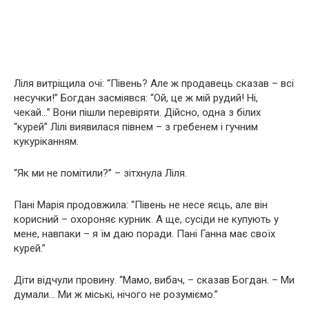
Ліля витріщила очі: “Півень? Але ж продавець сказав – всі
несучки!” Богдан засміявся: “Ой, це ж мій рудий! Ні,
чекай…” Вони пішли перевіряти. Дійсно, одна з білих
“курей” Лілі виявилася півнем – з гребенем і гучним
кукуріканням.
“Як ми не помітили?” – зітхнула Ліля.
Пані Марія продовжила: “Півень не несе яєць, але він
корисний – охороняє курник. А ще, сусіди не купують у
мене, навпаки – я їм даю поради. Пані Ганна має своїх
курей.”
Діти відчули провину. “Мамо, вибач, – сказав Богдан. – Ми
думали… Ми ж міські, нічого не розуміємо.”