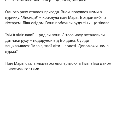
Одного разу сталася пригода. Вночі почулися шуми в
курнику. “Лисиця!” – крикнула пані Марія. Богдан вибіг з
ліхтарем, Ліля слідом. Вони побачили руду тінь, що тікала.
“Ми її відігнали!” – раділи вони. З того часу встановили
датчики руху – подарунок від Богдана. Сусіди
зацікавилися: “Маріє, твої діти – золоті. Допоможи нам з
курми.”
Пані Марія стала місцевою експерткою, а Ліля з Богданом
– частими гостями.