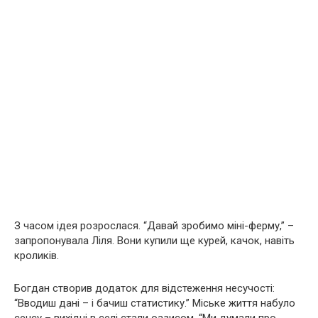
З часом ідея розрослася. “Давай зробимо міні-ферму,” –
запропонувала Ліля. Вони купили ще курей, качок, навіть
кроликів.
Богдан створив додаток для відстеження несучості:
“Вводиш дані – і бачиш статистику.” Міське життя набуло
сенсу – вихідні в селі стали оазисом. “Ми думали про