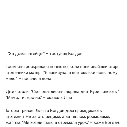
. “За домашні яйця!” – тостував Богдан.
Таємниця розкрилася повністю, коли вони знайшли старі
щоденники матері. “Я записувала все: скільки яєць, чому
мало,” – пояснила вона.
Діти читали: “Сьогодні лисиця вкрала два. Кури линяють.”
“Мамо, ти героїня,” – сказала Ліля.
Історія триває. Ліля та Богдан досі приїжджають
щотижня. Не за сто яйцями, а за теплом, розмовами,
життям. “Ми хотіли яєць, а отримали урок,” – каже Богдан.