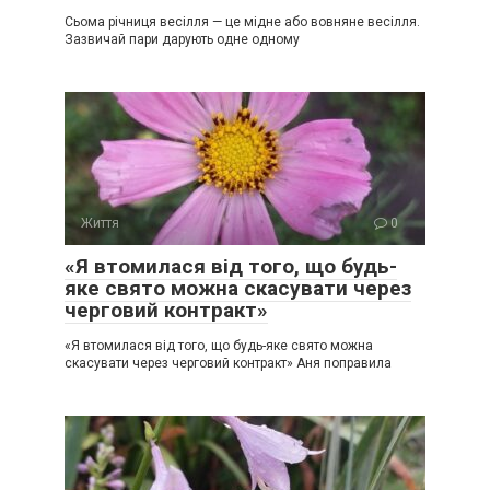
Сьома річниця весілля — це мідне або вовняне весілля.
Зазвичай пари дарують одне одному
Життя
0
«Я втомилася від того, що будь-
яке свято можна скасувати через
черговий контракт»
«Я втомилася від того, що будь-яке свято можна
скасувати через черговий контракт» Аня поправила