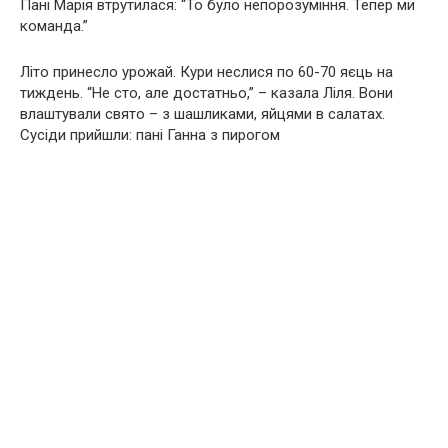
Пані Марія втрутилася: “То було непорозуміння. Тепер ми
команда.”
Літо принесло урожай. Кури неслися по 60-70 яєць на
тиждень. “Не сто, але достатньо,” – казала Ліля. Вони
влаштували свято – з шашликами, яйцями в салатах.
Сусіди прийшли: пані Ганна з пирогом