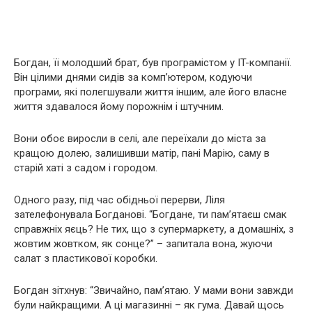
Богдан, її молодший брат, був програмістом у IT-компанії.
Він цілими днями сидів за комп’ютером, кодуючи
програми, які полегшували життя іншим, але його власне
життя здавалося йому порожнім і штучним.
Вони обоє виросли в селі, але переїхали до міста за
кращою долею, залишивши матір, пані Марію, саму в
старій хаті з садом і городом.
Одного разу, під час обідньої перерви, Ліля
зателефонувала Богданові. “Богдане, ти пам’ятаєш смак
справжніх яєць? Не тих, що з супермаркету, а домашніх, з
жовтим жовтком, як сонце?” – запитала вона, жуючи
салат з пластикової коробки.
Богдан зітхнув: “Звичайно, пам’ятаю. У мами вони завжди
були найкращими. А ці магазинні – як гума. Давай щось