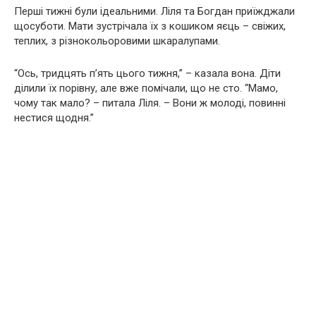
Перші тижні були ідеальними. Ліля та Богдан приїжджали
щосуботи. Мати зустрічала їх з кошиком яєць – свіжих,
теплих, з різнокольоровими шкаралупами.
“Ось, тридцять п’ять цього тижня,” – казала вона. Діти
ділили їх порівну, але вже помічали, що не сто. “Мамо,
чому так мало? – питала Ліля. – Вони ж молоді, повинні
нестися щодня.”