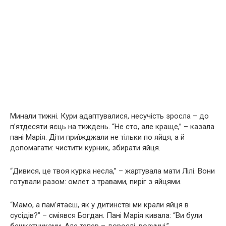
Минали тижні. Кури адаптувалися, несучість зросла – до
п’ятдесяти яєць на тиждень. “Не сто, але краще,” – казала
пані Марія. Діти приїжджали не тільки по яйця, а й
допомагати: чистити курник, збирати яйця.
“Дивися, це твоя курка несла,” – жартувала мати Лілі. Вони
готували разом: омлет з травами, пиріг з яйцями.
“Мамо, а пам’ятаєш, як у дитинстві ми крали яйця в
сусідів?” – сміявся Богдан. Пані Марія кивала: “Ви були
бешкетниками. Але тепер – дорослі, розумні.”