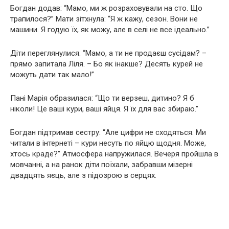
Богдан додав: “Мамо, ми ж розраховували на сто. Що
трапилося?” Мати зітхнула: “Я ж кажу, сезон. Вони не
машини. Я годую їх, як можу, але в селі не все ідеально.”
Діти переглянулися. “Мамо, а ти не продаєш сусідам? –
прямо запитала Ліля. – Бо як інакше? Десять курей не
можуть дати так мало!”
Пані Марія образилася: “Що ти верзеш, дитино? Я б
ніколи! Це ваші кури, ваші яйця. Я їх для вас збираю.”
Богдан підтримав сестру: “Але цифри не сходяться. Ми
читали в інтернеті – кури несуть по яйцю щодня. Може,
хтось краде?” Атмосфера напружилася. Вечеря пройшла в
мовчанні, а на ранок діти поїхали, забравши мізерні
двадцять яєць, але з підозрою в серцях.