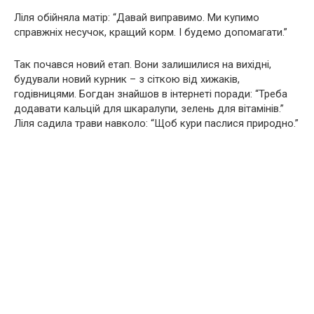
Ліля обійняла матір: “Давай виправимо. Ми купимо
справжніх несучок, кращий корм. І будемо допомагати.”
Так почався новий етап. Вони залишилися на вихідні,
будували новий курник – з сіткою від хижаків,
годівницями. Богдан знайшов в інтернеті поради: “Треба
додавати кальцій для шкаралупи, зелень для вітамінів.”
Ліля садила трави навколо: “Щоб кури паслися природно.”