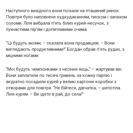
Наступного вихідного вони поїхали на пташиний ринок.
Повітря було наповнене кудкудаканням, писком і запахом
соломи. Ліля вибрала п’ять білих курей-несучок, з
пухнастими пір’ям і допитливими очима.
“Ці будуть моїми, – сказала вона продавцеві. – Вони
виглядають продуктивними!” Богдан обрав п’ять рудих, з
міцними ногами.
“Мої будуть чемпіонками з несіння яєць,” – жартував він.
Вони заплатили по тисячі гривень за кожну партію і
акуратно посадили курей у великі картонні коробки з
отворами для повітря. “Не бійтеся, дівчатка, – шепотіла
Ліля курям. – Ви їдете в рай, до села!”