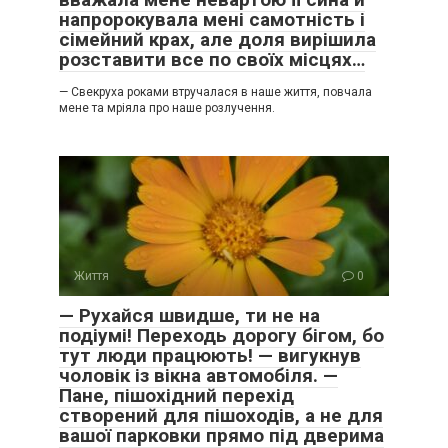
напророкувала мені самотність і
сімейний крах, але доля вирішила
розставити все по своїх місцях…
— Свекруха роками втручалася в наше життя, повчала
мене та мріяла про наше розлучення.
Життя
0
— Рухайся швидше, ти не на
подіумі! Переходь дорогу бігом, бо
тут люди працюють! — вигукнув
чоловік із вікна автомобіля. —
Пане, пішохідний перехід
створений для пішоходів, а не для
вашої парковки прямо під дверима