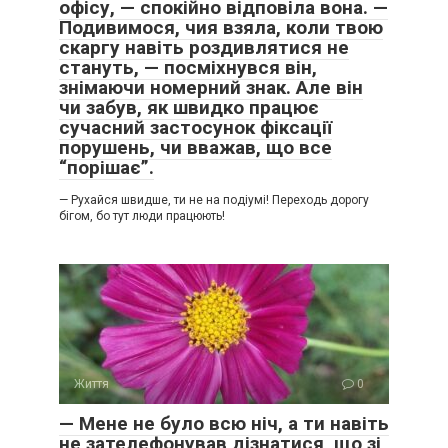
офісу, — спокійно відповіла вона. —
Подивимося, чия взяла, коли твою
скаргу навіть роздивлятися не
стануть, — посміхнувся він,
знімаючи номерний знак. Але він
чи забув, як швидко працює
сучасний застосунок фіксації
порушень, чи вважав, що все
“порішає”.
— Рухайся швидше, ти не на подіумі! Переходь дорогу
бігом, бо тут люди працюють!
Життя
0
— Мене не було всю ніч, а ти навіть
не зателефонував дізнатися, що зі