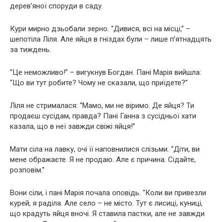
дерев’яної споруди в саду.
Кури мирно дзьобали зерно. “Дивися, всі на місці,” –
шепотіла Ліля. Але яйця в гніздах були – лише п’ятнадцять
за тиждень.
“Це неможливо!” – вигукнув Богдан. Пані Марія вийшла:
“Що ви тут робите? Чому не сказали, що приїдете?”
Ліля не стрималася: “Мамо, ми не віримо. Де яйця? Ти
продаєш сусідам, правда? Пані Ганна з сусідньої хати
казала, що в неї завжди свіжі яйця!”
Мати сіла на лавку, очі її наповнилися слізьми. “Діти, ви
мене ображаєте. Я не продаю. Але є причина. Сідайте,
розповім.”
Вони сіли, і пані Марія почала оповідь. “Коли ви привезли
курей, я раділа. Але село – не місто. Тут є лисиці, куниці,
що крадуть яйця вночі. Я ставила пастки, але не завжди