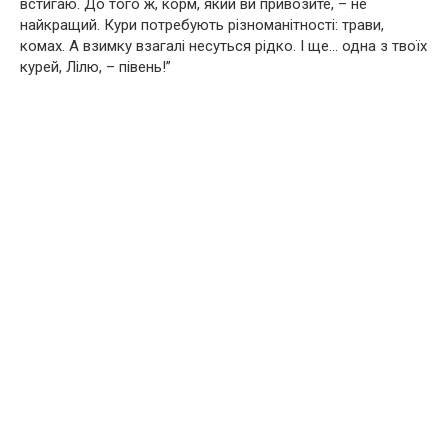
встигаю. До того ж, корм, який ви привозите, – не
найкращий. Кури потребують різноманітності: трави,
комах. А взимку взагалі несуться рідко. І ще… одна з твоїх
курей, Лілю, – півень!”