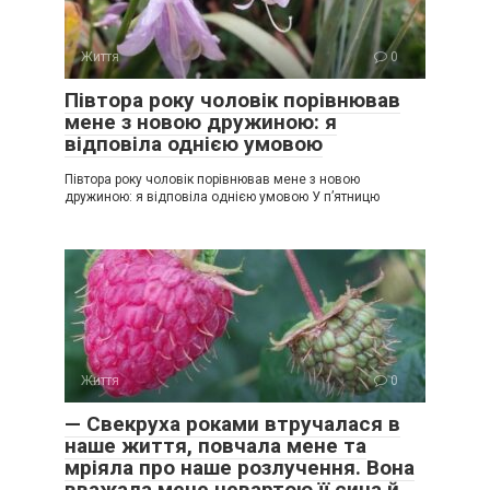
Життя
0
Півтора року чоловік порівнював
мене з новою дружиною: я
відповіла однією умовою
Півтора року чоловік порівнював мене з новою
дружиною: я відповіла однією умовою У п’ятницю
Життя
0
— Свекруха роками втручалася в
наше життя, повчала мене та
мріяла про наше розлучення. Вона
вважала мене невартою її сина й