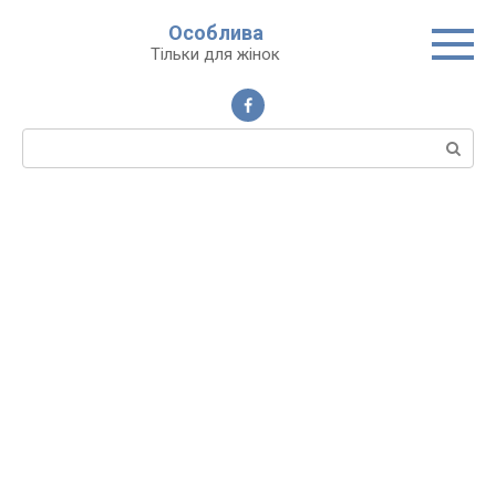
Перейти
Особлива
до
Тільки для жінок
вмісту
Пошук: