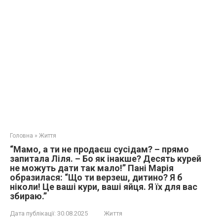
Головна
»
Життя
“Мамо, а ти не продаєш сусідам? – прямо
запитала Ліля. – Бо як інакше? Десять курей
не можуть дати так мало!” Пані Марія
образилася: “Що ти верзеш, дитино? Я б
ніколи! Це ваші кури, ваші яйця. Я їх для вас
збираю.”
Дата публікації:
30.08.2025
Життя