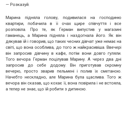
— Розказуй.
Марина підняла голову, подивилася на господиню
квартири, побачила в її очах щире співчуття і все
розповіла. Про те, як Герман випустив у магазині
гаманець, а Марина підняла і наздогнала його. Як він
дякував їй і говорив, що таких чесних дівчат уже немає на
світі, що вона особлива, до того ж найкрасивіша. Ввечері
він запросив дівчину в кафе, потім вони довго гуляли.
Того вечора Герман поцілував Марину. А через два дні
запросив до себе додому. Він приготував скромну
вечерю, просто зварив пельмені і полив їх сметаною.
Начебто нескладно, але Марина була щаслива. Того ж
вечора він сказав, що кохає її, вона повірила і не встояла,
а тепер не знає, що їй робити з дитиною.