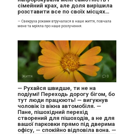
сімейний крах, але доля вирішила
розставити все по своїх місцях…
— Свекруха роками втручалася в наше життя, повчала
мене та мріяла про наше розлучення.
Життя
0
— Рухайся швидше, ти не на
подіумі! Переходь дорогу бігом, бо
тут люди працюють! — вигукнув
чоловік із вікна автомобіля. —
Пане, пішохідний перехід
створений для пішоходів, а не для
вашої парковки прямо під дверима
офісу, — спокійно відповіла вона. —