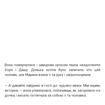
Вона повернулася і швидким кроком пішла наздоганяти
Ігоря і Дашу. Донька хотіла було запитати, хто цей
чоловік, але Марина взяла її за руку і запропонувала:
— А давайте зайдемо в гості до чудової жінки. Між іншим,
акторки, — вона усміхнулася, побачивши, як загорілися очі
дочки, і весело потягнула за собою її та чоловіка.