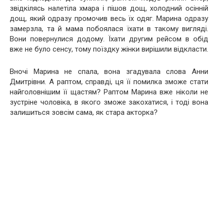
звідкілясь налетіла хмара і пішов дощ, холодний осінній
дощ, який одразу промочив весь їх одяг. Марина одразу
замерзла, та й мама побоялася їхати в такому вигляді.
Вони повернулися додому. Їхати другим рейсом в обід
вже не було сенсу, тому поїздку жінки вирішили відкласти.
Вночі Марина не спала, вона згадувала слова Анни
Дмитрівни. А раптом, справді, ця її помилка зможе стати
найголовнішим її щастям? Раптом Марина вже ніколи не
зустріне чоловіка, в якого зможе закохатися, і тоді вона
залишиться зовсім сама, як стара акторка?