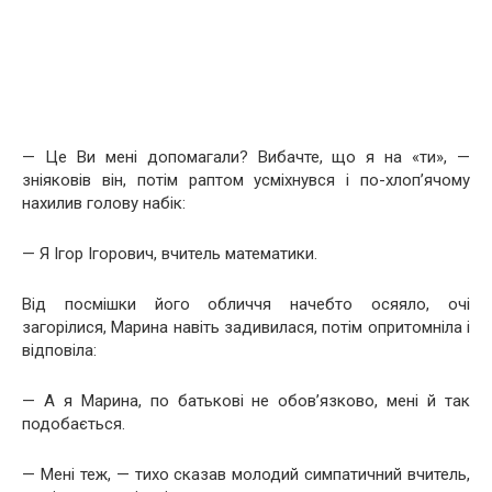
— Це Ви мені допомагали? Вибачте, що я на «ти», —
зніяковів він, потім раптом усміхнувся і по-хлоп’ячому
нахилив голову набік:
— Я Ігор Ігорович, вчитель математики.
Від посмішки його обличчя начебто осяяло, очі
загорілися, Марина навіть задивилася, потім опритомніла і
відповіла:
— А я Марина, по батькові не обов’язково, мені й так
подобається.
— Мені теж, — тихо сказав молодий симпатичний вчитель,