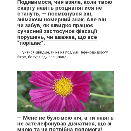
Подивимося, чия взяла, коли твою
скаргу навіть роздивлятися не
стануть, — посміхнувся він,
знімаючи номерний знак. Але він
чи забув, як швидко працює
сучасний застосунок фіксації
порушень, чи вважав, що все
“порішає”.
— Рухайся швидше, ти не на подіумі! Переходь дорогу
бігом, бо тут люди працюють!
Життя
0
— Мене не було всю ніч, а ти навіть
не зателефонував дізнатися, що зі
мною та чи потрібна допомога!