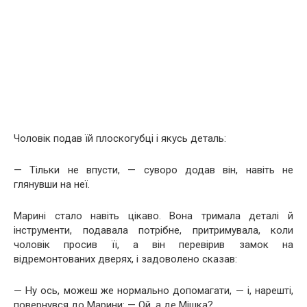
Чоловік подав їй плоскогубці і якусь деталь:
— Тільки не впусти, — суворо додав він, навіть не
глянувши на неї.
Марині стало навіть цікаво. Вона тримала деталі й
інструменти, подавала потрібне, притримувала, коли
чоловік просив її, а він перевірив замок на
відремонтованих дверях, і задоволено сказав:
— Ну ось, можеш же нормально допомагати, — і, нарешті,
повернувся до Марини: — Ой, а де Мішка?