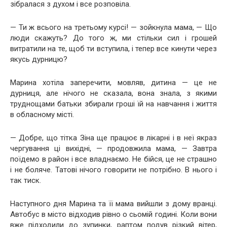
зібралася з духом і все розповіла.
— Ти ж всього на третьому курсі! — зойкнула мама, — Що
люди скажуть? До того ж, ми стільки сил і грошей
витратили на те, щоб ти вступила, і тепер все кинути через
якусь дурницю?
Марина хотіла заперечити, мовляв, дитина — це не
дурниця, але нічого не сказала, вона знала, з якими
труднощами батьки збирали гроші їй на навчання і життя
в обласному місті.
— Добре, що тітка Зіна ще працює в лікарні і в неї якраз
чергування ці вихідні, — продовжила мама, — Завтра
поїдемо в район і все владнаємо. Не бійся, це не страшно
і не боляче. Татові нічого говорити не потрібно. В нього і
так тиск.
Наступного дня Марина та її мама вийшли з дому вранці.
Автобус в місто відходив рівно о сьомій годині. Коли вони
вже підходили до зупинки, раптом подув різкий вітер,