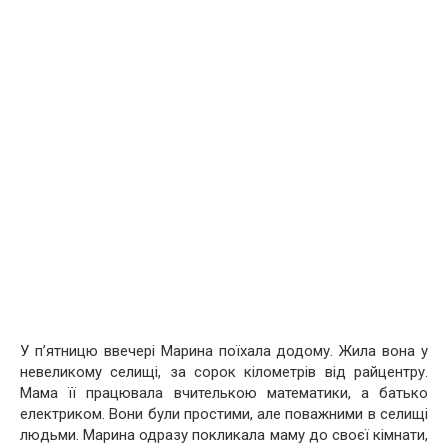
У п’ятницю ввечері Марина поїхала додому. Жила вона у
невеликому селищі, за сорок кілометрів від райцентру.
Мама її працювала вчителькою математики, а батько
електриком. Вони були простими, але поважними в селищі
людьми. Марина одразу покликала маму до своєї кімнати,