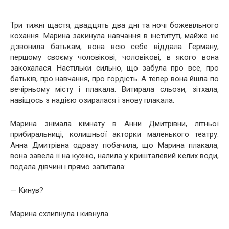
Три тижні щастя, двадцять два дні та ночі божевільного
кохання. Марина закинула навчання в інституті, майже не
дзвонила батькам, вона всю себе віддала Герману,
першому своєму чоловікові, чоловікові, в якого вона
закохалася. Настільки сильно, що забула про все, про
батьків, про навчання, про гордість. А тепер вона йшла по
вечірньому місту і плакала. Витирала сльози, зітхала,
навіщось з надією озиралася і знову плакала.
Марина знімала кімнату в Анни Дмитрівни, літньої
прибиральниці, колишньої акторки маленького театру.
Анна Дмитрівна одразу побачила, що Марина плакала,
вона завела її на кухню, налила у кришталевий келих води,
подала дівчині і прямо запитала:
— Кинув?
Марина схлипнула і кивнула.