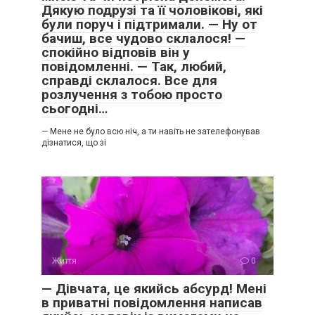
Дякую подрузі та її чоловікові, які
були поруч і підтримали. — Ну от
бачиш, все чудово склалося! —
спокійно відповів він у
повідомленні. — Так, любий,
справді склалося. Все для
розлучення з тобою просто
сьогодні…
— Мене не було всю ніч, а ти навіть не зателефонував
дізнатися, що зі
Життя
0
— Дівчата, це якийсь абсурд! Мені
в приватні повідомлення написав