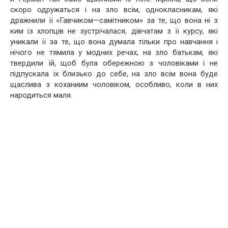
скоро одружаться і на зло всім, однокласникам, які
дражнили її «Гавчиком—самітником» за те, що вона ні з
ким із хлопців не зустрічалася, дівчатам з її курсу, які
уникали її за те, що вона думала тільки про навчання і
нічого не тямила у модних речах, на зло батькам, які
твердили їй, щоб була обережною з чоловіками і не
підпускала їх близько до себе, на зло всім вона буде
щаслива з коханиим чоловіком, особливо, коли в них
народиться маля.