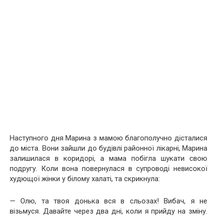
Наступного дня Марина з мамою благополучно дісталися
до міста. Вони зайшли до будівлі районної лікарні, Марина
залишилася в коридорі, а мама побігла шукати свою
подругу. Коли вона повернулася в супроводі невисокої
худющої жінки у білому халаті, та скрикнула:
— Олю, та твоя донька вся в сльозах! Вибач, я не
візьмуся. Давайте через два дні, коли я прийду на зміну.