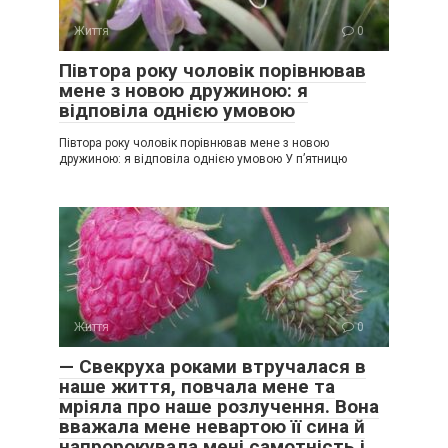
Життя
0
Півтора року чоловік порівнював
мене з новою дружиною: я
відповіла однією умовою
Півтора року чоловік порівнював мене з новою
дружиною: я відповіла однією умовою У п’ятницю
Життя
0
— Свекруха роками втручалася в
наше життя, повчала мене та
мріяла про наше розлучення. Вона
вважала мене невартою її сина й
напророкувала мені самотність і