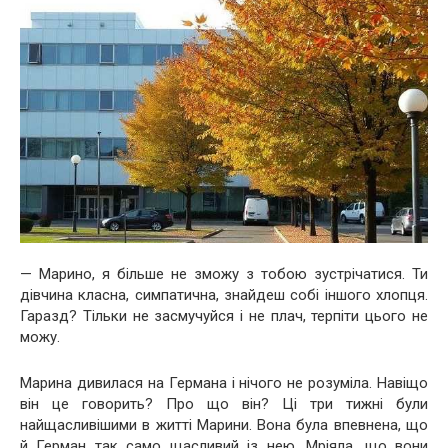
— Марино, я більше не зможу з тобою зустрічатися. Ти
дівчина класна, симпатична, знайдеш собі іншого хлопця.
Гаразд? Тільки не засмучуйся і не плач, терпіти цього не
можу.
Марина дивилася на Германа і нічого не розуміла. Навіщо
він це говорить? Про що він? Ці три тижні були
найщасливішими в житті Марини. Вона була впевнена, що
й Герман так само щасливий із нею. Мріяла, що вони