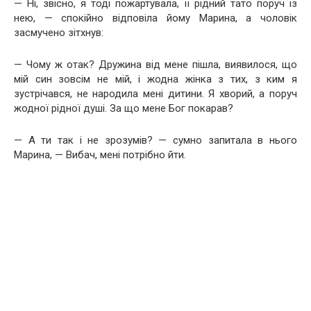
— Ні, звісно, я тоді пожартувала, її рідний тато поруч із
нею, — спокійно відповіла йому Марина, а чоловік
засмучено зітхнув:
— Чому ж отак? Дружина від мене пішла, виявилося, що
мій син зовсім не мій, і жодна жінка з тих, з ким я
зустрічався, не народила мені дитини. Я хворий, а поруч
жодної рідної душі. За що мене Бог покарав?
— А ти так і не зрозумів? — сумно запитала в нього
Марина, — Вибач, мені потрібно йти.