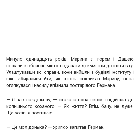
Минуло одинадцять років. Марина з Ігорем і Дашею
поїхали в обласне місто подавати документи до інституту.
Улаштувавши всі справи, вони вийшли з будівлі інституту і
вже збиралися йти, як хтось покликав Марину, вона
оглянулася і насилу впізнала постарілого Германа.
— Я вас наздожену, — сказала вона своїм і підійшла до
колишнього коханого: — Як життя? Втім, бачу, не дуже.
Що хотів, я поспішаю.
— Це моя донька? — хрипко запитав Герман.