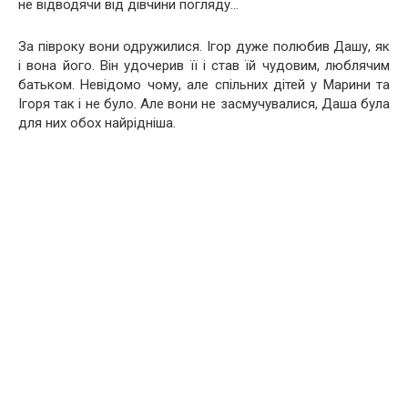
не відводячи від дівчини погляду…
За півроку вони одружилися. Ігор дуже полюбив Дашу, як
і вона його. Він удочерив її і став їй чудовим, люблячим
батьком. Невідомо чому, але спільних дітей у Марини та
Ігоря так і не було. Але вони не засмучувалися, Даша була
для них обох найрідніша.