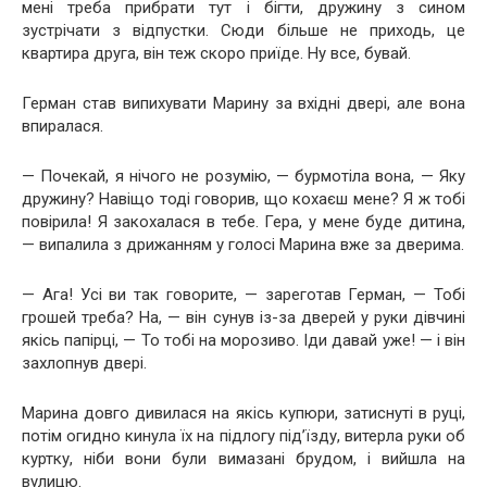
мені треба прибрати тут і бігти, дружину з сином
зустрічати з відпустки. Сюди більше не приходь, це
квартира друга, він теж скоро приїде. Ну все, бувай.
Герман став випихувати Марину за вхідні двері, але вона
впиралася.
— Почекай, я нічого не розумію, — бурмотіла вона, — Яку
дружину? Навіщо тоді говорив, що кохаєш мене? Я ж тобі
повірила! Я закохалася в тебе. Гера, у мене буде дитина,
— випалила з дрижанням у голосі Марина вже за дверима.
— Ага! Усі ви так говорите, — зареготав Герман, — Тобі
грошей треба? На, — він сунув із-за дверей у руки дівчині
якісь папірці, — То тобі на морозиво. Іди давай уже! — і він
захлопнув двері.
Марина довго дивилася на якісь купюри, затиснуті в руці,
потім огидно кинула їх на підлогу під’їзду, витерла руки об
куртку, ніби вони були вимазані брудом, і вийшла на
вулицю.