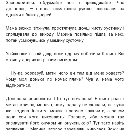
Заспокойтеся, обдумайте все і приїжджайте. Час
дозволяє, — і вона, помахавши рукою, сховалася за
одними з білих дверей.
Мама важко зітхнула, простягнула дочці чисту хустинку і
спрямувала до виходу, Марина повільно пішла за нею,
потай усміхнувшись у мамину хусточку.
Увійшовши в свій двір, вони одразу побачили батька. Він
стояв у дверях із грізним виглядом.
— Ну-ка розказуй, мати, чого ви там від мене ховаєте?
Чому моя донька по ночах плаче? Чув я, нема чого
відпиратися.
Довелося розповісти. Що тут почалося! Батько рвав і
метав, кричав, мовляв, чому одразу не сказали, не чужа
же людина. Інститут можна і заочно закінчити, а разом
вони хоч кого виховають. Головне, хіба можна так
ризикувати його онуком чи онученькою? Тут тато навіть
заплакав. І Марина, вголос заревівши, кинулася йому на