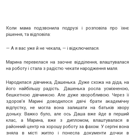
Коли мама подзвонила подрузі і розповіла про їхнє
рішення, та відповіла:
— А я вас уже й не чекала, — і відключилася.
Марина перевелася на заочне відділення, влаштувалася
на роботу і стала з радістю чекати народження маля.
Народилася дівчинка, Дашенька. Дуже схожа на діда, на
його найбільшу радість. Дашенька росла усміхненою,
бешкетною дівчинкою. Але дуже хворобливою. Через її
здоров’я Марині доводилося двічі брати академічну
відпустку, не могла вона залишати на батьків хвору
доньку. Важко було, але ось Даша вже йде в перший
клас, а Марина, вже з дипломом, влаштувалася в
районний центр на хорошу роботу за фахом. У серпні вона
зняла в місті житло і понесла документи дочки в