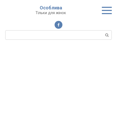
Перейти
Особлива
до
Тільки для жінок
вмісту
Пошук: