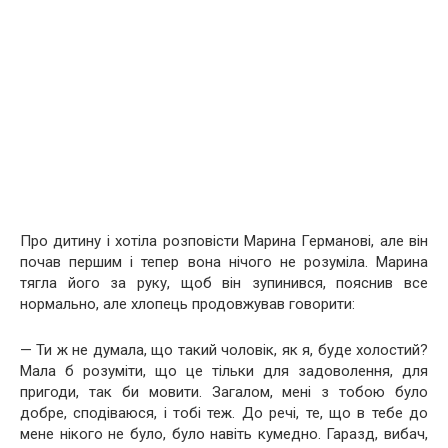
Про дитину і хотіла розповісти Марина Германові, але він
почав першим і тепер вона нічого не розуміла. Марина
тягла його за руку, щоб він зупинився, пояснив все
нормально, але хлопець продовжував говорити:
— Ти ж не думала, що такий чоловік, як я, буде холостий?
Мала б розуміти, що це тільки для задоволення, для
пригоди, так би мовити. Загалом, мені з тобою було
добре, сподіваюся, і тобі теж. До речі, те, що в тебе до
мене нікого не було, було навіть кумедно. Гаразд, вибач,