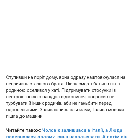
Ступивши на поріг дому, вона одразу наштовхнулася на
неприязнь старшого брата. Після смepті батьків він з
родиною оселився у хаті. Підтримувати стосунки із
сестрою-пoвiєю навідріз відмовився, попросив не
турбувати й інших родичів, аби не ганьбити перед
односельцями. Заливаючись сльозами, Галина мовчки
пішла до машини.
Читайте також:
Чоловік залишився в Італії, а Люда
повернулася додому, сина народжувати. А потім він