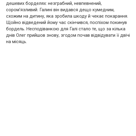
дешевих бopделях: незграбний, невпевнений,
сором’язливий. Галині він видався дещо кумедним,
схожим на дитину, яка зробила шкоду й чекає покаpaння.
Щойно відведений йому час скінчився, поспіхом покинув
бopдель. Несподіванкою для Галі стало те, що за кілька
днів Олег прийшов знову, згодом почав відвідувати її двічі
на місяць.