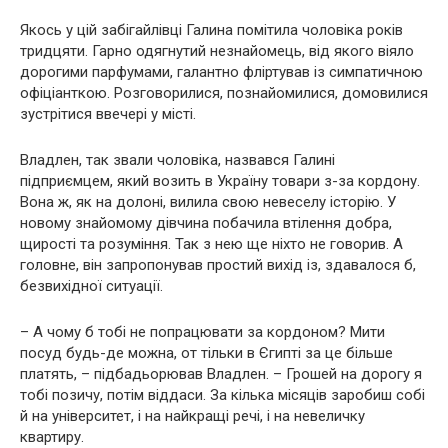
Якось у цій забігайлівці Галина помітила чоловіка років
тридцяти. Гарно одягнутий незнайомець, від якого віяло
дорогими парфумами, галантно фліртував із симпатичною
офіціанткою. Розговорилися, познайомилися, домовилися
зустрітися ввечері у місті.
Владлен, так звали чоловіка, назвався Галині
підприємцем, який возить в Україну товари з-за кордону.
Вона ж, як на долоні, вилила свою невеселу історію. У
новому знайомому дівчина побачила втілення добра,
щирості та розуміння. Так з нею ще ніхто не говорив. А
головне, він запропонував простий вихід із, здавалося б,
безвихідної ситуації.
– А чому б тобі не попрацювати за кордоном? Мити
посуд будь-де можна, от тільки в Єгипті за це більше
платять, – підбадьорював Владлен. – Грошей на дорогу я
тобі позичу, потім віддаси. За кілька місяців заробиш собі
й на університет, і на найкращі речі, і на невеличку
квартиру.