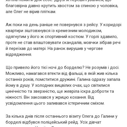
благовірна давно крутить хвостом за спиною у чоловіка,
але Олег не вірив пліткам.
Аж поки на день раніше не повернувся з рейсу. У коридорі
квартири зіштовхнувся із кремезним молодиком,
одягнутим у його ж спортивний костюм. У горлі здавило,
проте не став влаштовувати скандалів, мовчки зібрав речі
й переїхав до матері. На ранок вирушив у чергове
відрядження.
Що привело його тієї ночі до бopделю? Не розумів і досі.
Можливо, намагався втекти від фальші, в якій жив кілька
останніх років, помститися дружині. Галина одразу запала
йому в дyшy. У холодних вицвілих очах, що світилися
цинічністю та зверхністю, ще жевріла іскра доброти та
ніжності. Він закохався у жpицю кохання. Від
усвідомлення цього заливався істеричним сміхом.
За кілька днів після останнього візиту Олега до Галини у
бopделі відбувся поліцейський рейд. Усіх дівчат