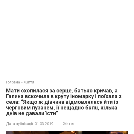
Головна
»
Життя
Мати схопилася за серце, батько кричав, а
Галина вскочила в круту іномарку і поїхала з
села: “Якщо ж дівчина відмовлялася йти із
черговим пузанем, її нещадно бuлu, кілька
днів не давали їсти”
Дата публікації:
01.03.2019
Життя