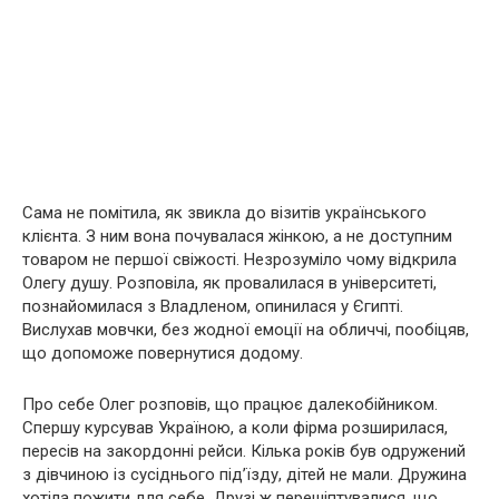
Сама не помітила, як звикла до візитів українського
клієнта. З ним вона почувалася жінкою, а не доступним
товаром не першої свіжості. Незрозуміло чому відкрила
Олегу душу. Розповіла, як провалилася в університеті,
познайомилася з Владленом, опинилася у Єгипті.
Вислухав мовчки, без жодної емоції на обличчі, пообіцяв,
що допоможе повернутися додому.
Про себе Олег розповів, що працює далекобійником.
Спершу курсував Україною, а коли фірма розширилася,
пересів на закордонні рейси. Кілька років був одружений
з дівчиною із сусіднього під’їзду, дітей не мали. Дружина
хотіла пожити для себе. Друзі ж перешіптувалися, що