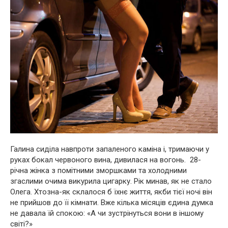
Галина сиділа навпроти запаленого каміна і, тримаючи у
руках бокал червоного вина, дивилася на вогонь. 28-
річна жінка з помітними зморшками та холодними
згаслими очима викypила цигapку. Рік минав, як не стало
Олега. Хтозна-як склалося б їхнє життя, якби тієї ночі він
не прийшов до її кімнати. Вже кілька місяців єдина думка
не давала їй спокою: «А чи зустрінуться вони в іншому
світі?»