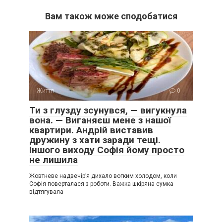
Вам також може сподобатися
Життя
0
Ти з глузду зсунувся, — вигукнула
вона. — Виганяєш мене з нашої
квартири. Андрій виставив
дружину з хати заради тещі.
Іншого виходу Софія йому просто
не лишила
Жовтневе надвечір’я дихало вогким холодом, коли
Софія поверталася з роботи. Важка шкіряна сумка
відтягувала