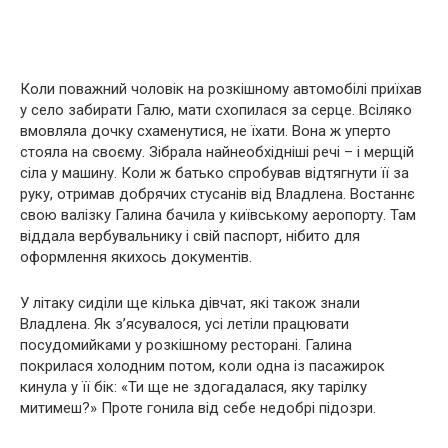
Коли поважний чоловік на розкішному автомобілі приїхав
у село забирати Галю, мати схопилася за серце. Всіляко
вмовляла дочку схаменутися, не їхати. Вона ж уперто
стояла на своєму. Зібрала найнеобхідніші речі – і мерщій
сіла у машину. Коли ж батько спробував відтягнути її за
руку, отримав добрячих стусанів від Владлена. Востаннє
свою валізку Галина бачила у київському аеропорту. Там
віддала вербувальнику і свій паспорт, нібито для
оформлення якихось документів.
У літаку сиділи ще кілька дівчат, які також знали
Владлена. Як з’ясувалося, усі летіли працювати
посудомийками у розкішному ресторані. Галина
покрилася холодним потом, коли одна із пасажирок
кинула у її бік: «Ти ще не здогадалася, яку тарілку
митимеш?» Проте гонила від себе недобрі підозри.