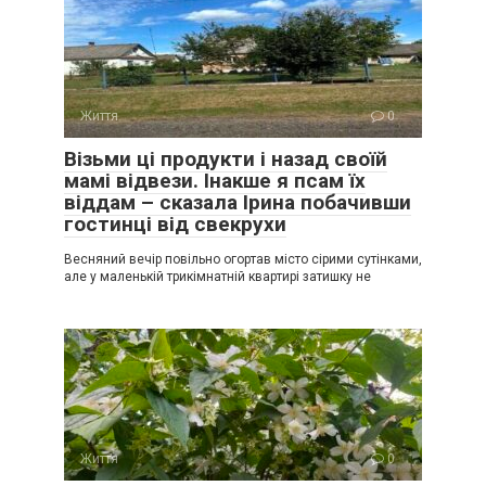
Життя
0
Візьми ці продукти і назад своїй
мамі відвези. Інакше я псам їх
віддам – сказала Ірина побачивши
гостинці від свекрухи
Весняний вечір повільно огортав місто сірими сутінками,
але у маленькій трикімнатній квартирі затишку не
Життя
0