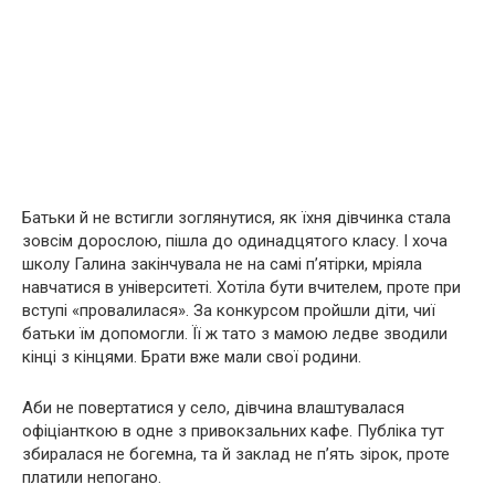
Батьки й не встигли зоглянутися, як їхня дівчинка стала
зовсім дорослою, пішла до одинадцятого класу. І хоча
школу Галина закінчувала не на самі п’ятірки, мріяла
навчатися в університеті. Хотіла бути вчителем, проте при
вступі «провалилася». За конкурсом пройшли діти, чиї
батьки їм допомогли. Її ж тато з мамою ледве зводили
кінці з кінцями. Брати вже мали свої родини.
Аби не повертатися у село, дівчина влаштувалася
офіціанткою в одне з привокзальних кафе. Публіка тут
збиралася не богемна, та й заклад не п’ять зірок, проте
платили непогано.