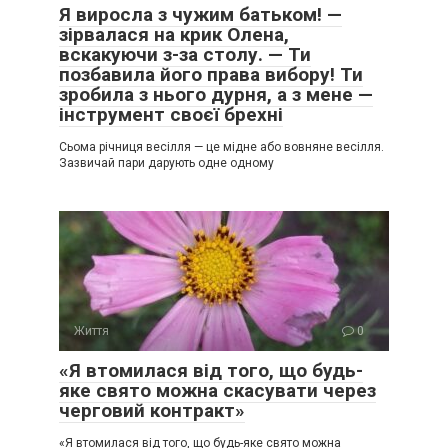
Я виросла з чужим батьком! —
зірвалася на крик Олена,
вскакуючи з-за столу. — Ти
позбавила його права вибору! Ти
зробила з нього дурня, а з мене —
інструмент своєї брехні
Сьома річниця весілля — це мідне або вовняне весілля.
Зазвичай пари дарують одне одному
Життя
0
«Я втомилася від того, що будь-
яке свято можна скасувати через
черговий контракт»
«Я втомилася від того, що будь-яке свято можна