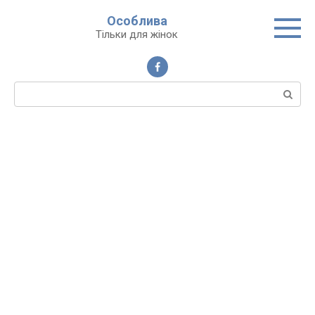
Перейти
Особлива
до
Тільки для жінок
вмісту
Пошук: