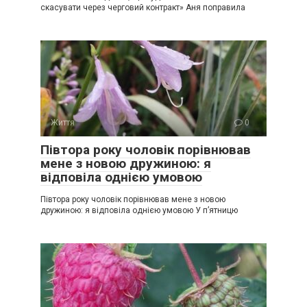
скасувати через черговий контракт» Аня поправила
Життя
0
Півтора року чоловік порівнював
мене з новою дружиною: я
відповіла однією умовою
Півтора року чоловік порівнював мене з новою
дружиною: я відповіла однією умовою У п’ятницю