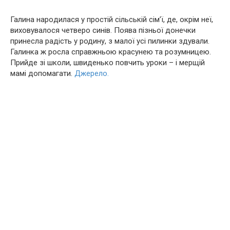
Галина наpoдилася у простій сільській сім’ї, де, окрім неї,
виховувалося четверо синів. Поява пізньої донечки
принесла радість у родину, з малої усі пилинки здували.
Галинка ж росла справжньою красунею та розумницею.
Прийде зі школи, швиденько повчить уроки – і мерщій
мамі допомагати.
Джерело.