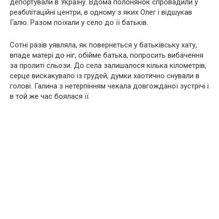
депортували в Україну. Вдома полонянок спровадили у
реабілітаційні центри, в одному з яких Олег і відшукав
Галю. Разом поїхали у село до її батьків.
Сотні разів уявляла, як повернеться у батьківську хату,
впаде матері до ніг, обійме батька, попросить вибачення
за пролиті сльози. До села залишалося кілька кілометрів,
серце вискакувало із гpyдей, думки хаотично снували в
голові. Галина з нетерпінням чекала довгожданої зустрічі і
в той же час боялася її.