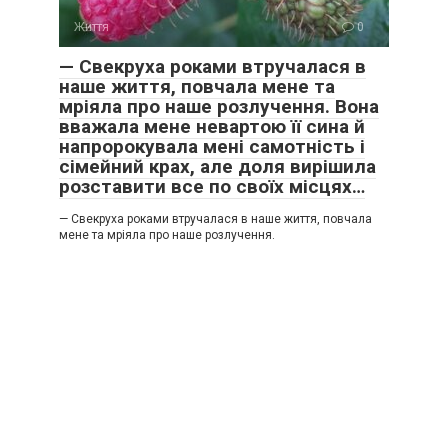
Життя
0
— Свекруха роками втручалася в
наше життя, повчала мене та
мріяла про наше розлучення. Вона
вважала мене невартою її сина й
напророкувала мені самотність і
сімейний крах, але доля вирішила
розставити все по своїх місцях…
— Свекруха роками втручалася в наше життя, повчала
мене та мріяла про наше розлучення.